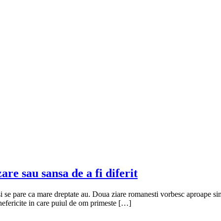
re sau sansa de a fi diferit
 si se pare ca mare dreptate au. Doua ziare romanesti vorbesc aproape si
nefericite in care puiul de om primeste […]