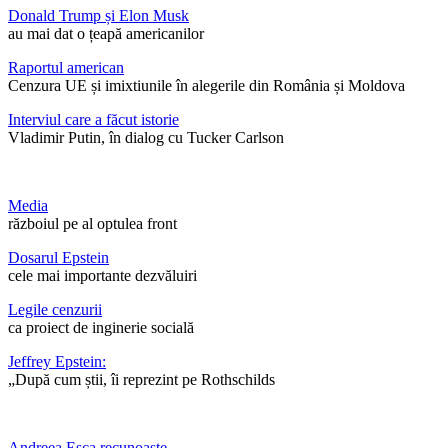
Donald Trump și Elon Musk
au mai dat o țeapă americanilor
Raportul american
Cenzura UE și imixtiunile în alegerile din România și Moldova
Interviul care a făcut istorie
Vladimir Putin, în dialog cu Tucker Carlson
Media
războiul pe al optulea front
Dosarul Epstein
cele mai importante dezvăluiri
Legile cenzurii
ca proiect de inginerie socială
Jeffrey Epstein:
„După cum știi, îi reprezint pe Rothschilds
Andreea Esca recunoaște