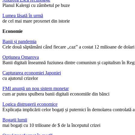
Planul Kalergi cu zâmbetul pe buze
Lumea lăsată în urmă
de cel mai mare proxenet din istorie
Economie
Banii și pandemia
Cele două săptămâni când fiecare „caz” a costat 12 milioane de dolari
Opțiunea Omarova
Banii digitali înseamnă fuziunea dintre comunism și capitalism în Reg
Capturarea economiei Japoniei
cu ajutorul crizelor
FMI anunță un nou sistem monetar
cum ar putea spulbera banii digitali economiile din bănci
Logica distrugerii economice
Explicația implicării celor bogați și puternici în demolarea controlată a
Bogații lumii
mai bogați cu 10 trilioane de $ de la începutul crizei