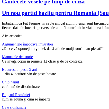
Cantecele vesele pe timp de criza
Un nou partid hazliu pentru Romania (Sau d
Imbatranit ca Fat Frumos, in sapte ani cat altii intr-unu, sunt fascinat de
fiecare data de bucuria perversa de a nu fi contribuit in viata mea la b
Alte articole:
Argumentele împotriva imigrației
„De ce vă opuneți imigrației, dacă atât de mulți români au plecat?”
Manualele de istorie
Ce învață copiii în primele 12 clase și de ce contează
Bucureștiul peste 5 ani
1 din 4 locuitori vin de peste hotare
Chiolhanul
ca formă de discriminare
Bugetul României
cum se adună și cum se împarte
Ce e sionismul?