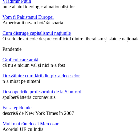
Vladimir Putin
nu e aliatul ideologic al naționaliștilor
Vom fi Pakistanul Europei
Americanii ne-au hotărât soarta
Cum distruge capitalismul națiunile
O serie de articole despre conflictul dintre liberalism și statele național
Pandemie
Graficul care arată
că nu e niciun val și nici n-a fost
Dezvăluirea umflării din pix a deceselor
n-a mirat pe nimeni
Descoperirile profesorului de la Stanford
spulberă isteria coronavirus
Falsa epidemie
descrisă de New York Times în 2007
Mult mai rău decât Mercosur
Acordul UE cu India