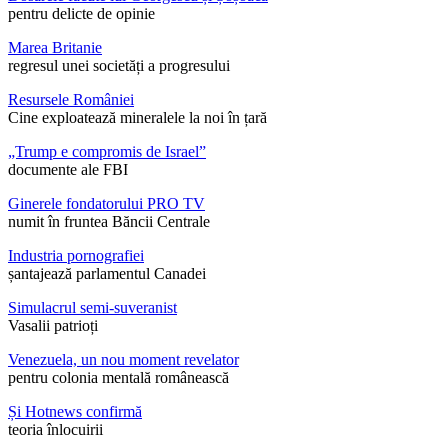
pentru delicte de opinie
Marea Britanie
regresul unei societăți a progresului
Resursele României
Cine exploatează mineralele la noi în țară
„Trump e compromis de Israel”
documente ale FBI
Ginerele fondatorului PRO TV
numit în fruntea Băncii Centrale
Industria pornografiei
șantajează parlamentul Canadei
Simulacrul semi-suveranist
Vasalii patrioți
Venezuela, un nou moment revelator
pentru colonia mentală românească
Și Hotnews confirmă
teoria înlocuirii