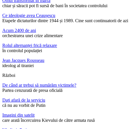
Omul transformat în marfă
chiar și săracii pot fi sursă de bani în societatea controlului
Ce ideologie avea Ceaușescu
Etapele dictaturilor dintre 1944 și 1989. Cine sunt continuatorii de az
Acum 2400 de ani
orchestrarea unei crize alimentare
Rolul alternanței frică relaxare
în controlul populației
Jean Jacques Rousseau
ideolog al tiraniei
Război
De când ar trebui să numărăm victimele?
Partea cenzurată de presa oficială
Dați afară de la serviciu
că nu au vorbit de Putin
Imagini din satelit
care arată încercuirea Kievului de către armata rusă