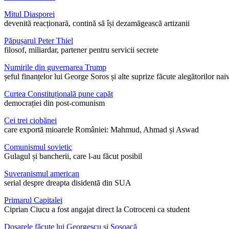
Mitul Diasporei
devenită reacționară, contină să își dezamăgească artizanii
Păpușarul Peter Thiel
filosof, miliardar, partener pentru servicii secrete
Numirile din guvernarea Trump
șeful finanțelor lui George Soros și alte suprize făcute alegătorilor nai
Curtea Constituțională pune capăt
democrației din post-comunism
Cei trei ciobănei
care exportă mioarele României: Mahmud, Ahmad și Aswad
Comunismul sovietic
Gulagul și bancherii, care l-au făcut posibil
Suveranismul american
serial despre dreapta disidentă din SUA
Primarul Capitalei
Ciprian Ciucu a fost angajat direct la Cotroceni ca student
Dosarele făcute lui Georgescu și Șoșoacă