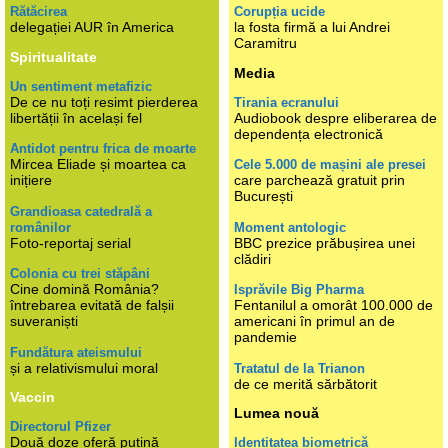
Rătăcirea
Corupția ucide
delegației AUR în America
la fosta firmă a lui Andrei
Caramitru
Spiritualitate
Media
Un sentiment metafizic
De ce nu toți resimt pierderea
Tirania ecranului
libertății în același fel
Audiobook despre eliberarea de
dependența electronică
Antidot pentru frica de moarte
Mircea Eliade și moartea ca
Cele 5.000 de mașini ale presei
inițiere
care parchează gratuit prin
București
Grandioasa catedrală a
românilor
Moment antologic
Foto-reportaj serial
BBC prezice prăbușirea unei
clădiri
Colonia cu trei stăpâni
Cine domină România?
Isprăvile Big Pharma
întrebarea evitată de falșii
Fentanilul a omorât 100.000 de
suveraniști
americani în primul an de
pandemie
Fundătura ateismului
și a relativismului moral
Tratatul de la Trianon
de ce merită sărbătorit
Vaccin
Lumea nouă
Directorul Pfizer
Două doze oferă puțină
Identitatea biometrică