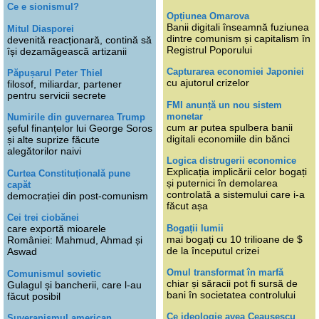
Ce e sionismul?
Opțiunea Omarova
Banii digitali înseamnă fuziunea
Mitul Diasporei
dintre comunism și capitalism în
devenită reacționară, contină să
Registrul Poporului
își dezamăgească artizanii
Capturarea economiei Japoniei
Păpușarul Peter Thiel
cu ajutorul crizelor
filosof, miliardar, partener
pentru servicii secrete
FMI anunță un nou sistem
monetar
Numirile din guvernarea Trump
cum ar putea spulbera banii
șeful finanțelor lui George Soros
digitali economiile din bănci
și alte suprize făcute
alegătorilor naivi
Logica distrugerii economice
Explicația implicării celor bogați
Curtea Constituțională pune
și puternici în demolarea
capăt
controlată a sistemului care i-a
democrației din post-comunism
făcut așa
Cei trei ciobănei
Bogații lumii
care exportă mioarele
mai bogați cu 10 trilioane de $
României: Mahmud, Ahmad și
de la începutul crizei
Aswad
Omul transformat în marfă
Comunismul sovietic
chiar și săracii pot fi sursă de
Gulagul și bancherii, care l-au
bani în societatea controlului
făcut posibil
Ce ideologie avea Ceaușescu
Suveranismul american