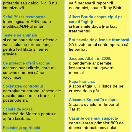
protecție sau deloc. Nici 3 nu
va fi necesară repornirii
imunizează
economiei, spune Tony Blair
Șeful Pfizer recunoaște
Albert Bourla despre cipul pe
tehnologica m-ARN poate
care îl înghiți
modifica ADN-ul uman
și transmite dacă ți-ai luat
tratamentul
Testele pe animale
și ce ne spun despre efectele
Era nevoie de o femeie frumoasă
vaccinului pe termen lung,
Să învețe omul contemporan să
pentru fertilitate și femei
fie bărbat
gravide.
Jacques Attali, în 2009:
o pandemie ar permite
Ce protecție oferă vaccinul
acestea sunt cifrele, care au
instaurarea unui guvern
convins oamenii să se
mondial
vaccineze
Papa Francisc
a scos efigia lui Hristos de pe
Societatea controlului
operațiunea corona, răscoalele
crucea de la gât
rasiale, piese într-o tranziție
Alexandr Soljenițîn despre
postmodernă
Situația evreilor în Imperiul
Țarist
Școala de acasă
interzisă de Macron pentru a
Cazurile cele mai suspecte
apăra laicitatea
centralizarea primelor 800 de
decese atribuite covidului
Rezistența spirituală