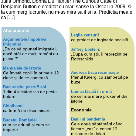
Julia Ormond, Donna DuPlantier The Curious Case of
Benjamin Button e creditat cu mari sanse la Oscar in 2009, si
la cum merg lucrurile, nu m-as mira sa il si ia. Predictia mea e
ca […]
Alte articole:
Legile cenzurii
Argumentele împotriva
ca proiect de inginerie socială
imigrației
„De ce vă opuneți imigrației,
Jeffrey Epstein:
dacă atât de mulți români au
„După cum știi, îi reprezint pe
plecat?”
Rothschilds
Manualele de istorie
Andreea Esca recunoaște
Ce învață copiii în primele 12
Planul Kalergi cu zâmbetul pe
clase și de ce contează
buze
Bucureștiul peste 5 ani
Lumea lăsată în urmă
1 din 4 locuitori vin de peste
de cel mai mare proxenet din
hotare
istorie
Chiolhanul
Economie
ca formă de discriminare
Banii și pandemia
Bugetul României
Cele două săptămâni când
cum se adună și cum se
fiecare „caz” a costat 12
împarte
milioane de dolari