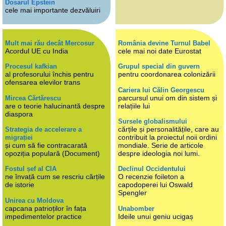
Dosarul Epstein
cele mai importante dezvăluiri
Mult mai rău decât Mercosur
România devine Turnul Babel
Acordul UE cu India
cele mai noi date Eurostat
Procesul kafkian
Grupul special din guvern
al profesorului închis pentru
pentru coordonarea colonizării
ofensarea elevilor trans
Cariera lui Călin Georgescu
parcursul unui om din sistem și
Mircea Cărtărescu
are o teorie halucinantă despre
relațiile lui
diaspora
Sursele globalismului
cărțile și personalitățile, care au
Strategia de accelerare a
contribuit la proiectul noii ordini
migrației
și cum să fie contracarată
mondiale. Serie de articole
opoziția populară (Document)
despre ideologia noi lumi.
Fostul șef al CIA
Declinul Occidentului
ne învață cum se rescriu cărțile
O recenzie foileton a
de istorie
capodoperei lui Oswald
Spengler
Unirea cu Moldova
capcana patrioților în fața
Unabomber
impedimentelor practice
Ideile unui geniu ucigaș