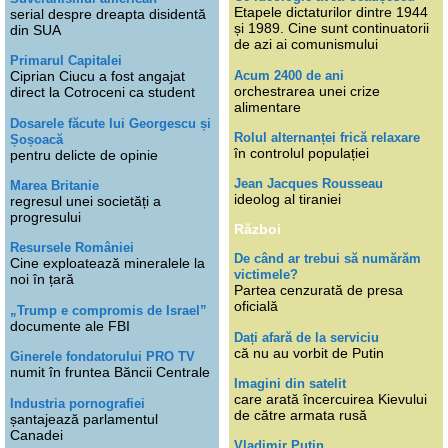
Etapele dictaturilor dintre 1944
serial despre dreapta disidentă
și 1989. Cine sunt continuatorii
din SUA
de azi ai comunismului
Primarul Capitalei
Acum 2400 de ani
Ciprian Ciucu a fost angajat
orchestrarea unei crize
direct la Cotroceni ca student
alimentare
Dosarele făcute lui Georgescu și
Rolul alternanței frică relaxare
Șoșoacă
în controlul populației
pentru delicte de opinie
Jean Jacques Rousseau
Marea Britanie
ideolog al tiraniei
regresul unei societăți a
progresului
Război
Resursele României
De când ar trebui să numărăm
Cine exploatează mineralele la
victimele?
noi în țară
Partea cenzurată de presa
oficială
„Trump e compromis de Israel”
documente ale FBI
Dați afară de la serviciu
că nu au vorbit de Putin
Ginerele fondatorului PRO TV
numit în fruntea Băncii Centrale
Imagini din satelit
care arată încercuirea Kievului
Industria pornografiei
de către armata rusă
șantajează parlamentul
Canadei
Vladimir Putin