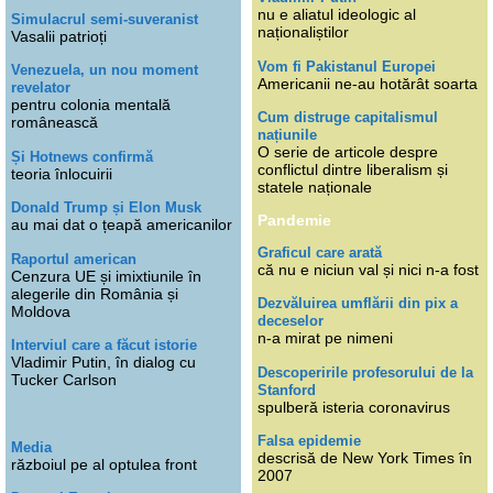
nu e aliatul ideologic al
Simulacrul semi-suveranist
naționaliștilor
Vasalii patrioți
Vom fi Pakistanul Europei
Venezuela, un nou moment
Americanii ne-au hotărât soarta
revelator
pentru colonia mentală
Cum distruge capitalismul
românească
națiunile
O serie de articole despre
Și Hotnews confirmă
conflictul dintre liberalism și
teoria înlocuirii
statele naționale
Donald Trump și Elon Musk
Pandemie
au mai dat o țeapă americanilor
Graficul care arată
Raportul american
că nu e niciun val și nici n-a fost
Cenzura UE și imixtiunile în
alegerile din România și
Dezvăluirea umflării din pix a
Moldova
deceselor
n-a mirat pe nimeni
Interviul care a făcut istorie
Vladimir Putin, în dialog cu
Descoperirile profesorului de la
Tucker Carlson
Stanford
spulberă isteria coronavirus
Falsa epidemie
Media
descrisă de New York Times în
războiul pe al optulea front
2007