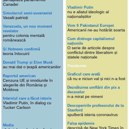
Canadei
Vladimir Putin
nu e aliatul ideologic al
Simulacrul semi-suveranist
naționaliștilor
Vasalii patrioți
Vom fi Pakistanul Europei
Venezuela, un nou moment
Americanii ne-au hotărât soarta
revelator
pentru colonia mentală
Cum distruge capitalismul
românească
națiunile
O serie de articole despre
Și Hotnews confirmă
conflictul dintre liberalism și
teoria înlocuirii
statele naționale
Donald Trump și Elon Musk
Pandemie
au mai dat o țeapă americanilor
Graficul care arată
Raportul american
că nu e niciun val și nici n-a fost
Cenzura UE și imixtiunile în
alegerile din România și
Dezvăluirea umflării din pix a
Moldova
deceselor
n-a mirat pe nimeni
Interviul care a făcut istorie
Vladimir Putin, în dialog cu
Descoperirile profesorului de la
Tucker Carlson
Stanford
spulberă isteria coronavirus
Falsa epidemie
Media
descrisă de New York Times în