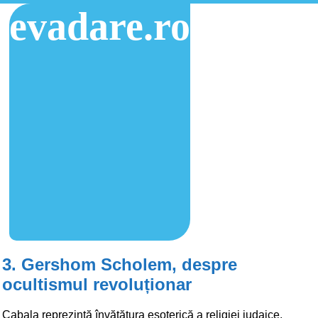
evadare.ro
3. Gershom Scholem, despre
ocultismul revoluționar
Cabala reprezintă învățătura esoterică a religiei iudaice.