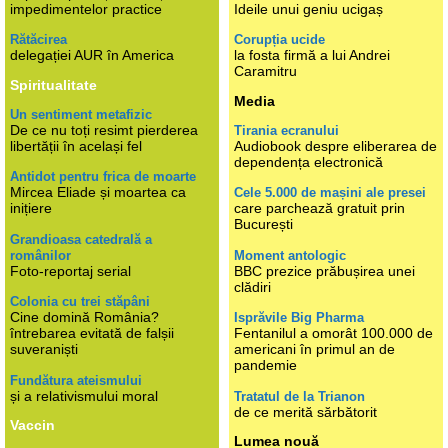
impedimentelor practice
Ideile unui geniu ucigaș
Rătăcirea
Corupția ucide
delegației AUR în America
la fosta firmă a lui Andrei
Caramitru
Spiritualitate
Media
Un sentiment metafizic
De ce nu toți resimt pierderea
Tirania ecranului
libertății în același fel
Audiobook despre eliberarea de
dependența electronică
Antidot pentru frica de moarte
Mircea Eliade și moartea ca
Cele 5.000 de mașini ale presei
inițiere
care parchează gratuit prin
București
Grandioasa catedrală a
românilor
Moment antologic
Foto-reportaj serial
BBC prezice prăbușirea unei
clădiri
Colonia cu trei stăpâni
Cine domină România?
Isprăvile Big Pharma
întrebarea evitată de falșii
Fentanilul a omorât 100.000 de
suveraniști
americani în primul an de
pandemie
Fundătura ateismului
și a relativismului moral
Tratatul de la Trianon
de ce merită sărbătorit
Vaccin
Lumea nouă