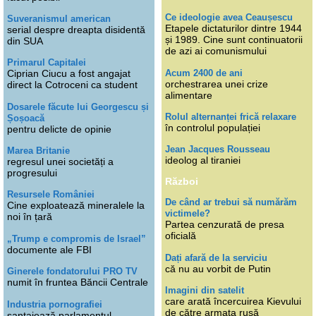
Ce ideologie avea Ceaușescu
Suveranismul american
Etapele dictaturilor dintre 1944
serial despre dreapta disidentă
și 1989. Cine sunt continuatorii
din SUA
de azi ai comunismului
Primarul Capitalei
Acum 2400 de ani
Ciprian Ciucu a fost angajat
orchestrarea unei crize
direct la Cotroceni ca student
alimentare
Dosarele făcute lui Georgescu și
Rolul alternanței frică relaxare
Șoșoacă
în controlul populației
pentru delicte de opinie
Jean Jacques Rousseau
Marea Britanie
ideolog al tiraniei
regresul unei societăți a
progresului
Război
Resursele României
De când ar trebui să numărăm
Cine exploatează mineralele la
victimele?
noi în țară
Partea cenzurată de presa
oficială
„Trump e compromis de Israel”
documente ale FBI
Dați afară de la serviciu
că nu au vorbit de Putin
Ginerele fondatorului PRO TV
numit în fruntea Băncii Centrale
Imagini din satelit
care arată încercuirea Kievului
Industria pornografiei
de către armata rusă
șantajează parlamentul