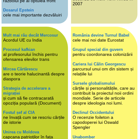
războiul pe al optulea front
2007
Dosarul Epstein
cele mai importante dezvăluiri
Mult mai rău decât Mercosur
România devine Turnul Babel
Acordul UE cu India
cele mai noi date Eurostat
Procesul kafkian
Grupul special din guvern
al profesorului închis pentru
pentru coordonarea colonizării
ofensarea elevilor trans
Cariera lui Călin Georgescu
parcursul unui om din sistem și
Mircea Cărtărescu
are o teorie halucinantă despre
relațiile lui
diaspora
Sursele globalismului
cărțile și personalitățile, care au
Strategia de accelerare a
contribuit la proiectul noii ordini
migrației
și cum să fie contracarată
mondiale. Serie de articole
opoziția populară (Document)
despre ideologia noi lumi.
Fostul șef al CIA
Declinul Occidentului
ne învață cum se rescriu cărțile
O recenzie foileton a
de istorie
capodoperei lui Oswald
Spengler
Unirea cu Moldova
capcana patrioților în fața
Unabomber