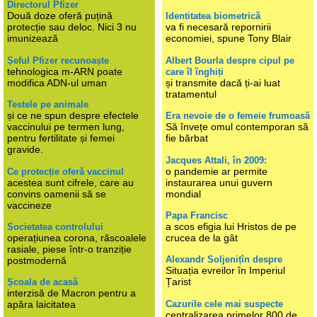
Directorul Pfizer
Două doze oferă puțină
Identitatea biometrică
protecție sau deloc. Nici 3 nu
va fi necesară repornirii
imunizează
economiei, spune Tony Blair
Șeful Pfizer recunoaște
Albert Bourla despre cipul pe
tehnologica m-ARN poate
care îl înghiți
modifica ADN-ul uman
și transmite dacă ți-ai luat
tratamentul
Testele pe animale
și ce ne spun despre efectele
Era nevoie de o femeie frumoasă
vaccinului pe termen lung,
Să învețe omul contemporan să
pentru fertilitate și femei
fie bărbat
gravide.
Jacques Attali, în 2009:
o pandemie ar permite
Ce protecție oferă vaccinul
acestea sunt cifrele, care au
instaurarea unui guvern
convins oamenii să se
mondial
vaccineze
Papa Francisc
a scos efigia lui Hristos de pe
Societatea controlului
operațiunea corona, răscoalele
crucea de la gât
rasiale, piese într-o tranziție
Alexandr Soljenițîn despre
postmodernă
Situația evreilor în Imperiul
Țarist
Școala de acasă
interzisă de Macron pentru a
Cazurile cele mai suspecte
apăra laicitatea
centralizarea primelor 800 de