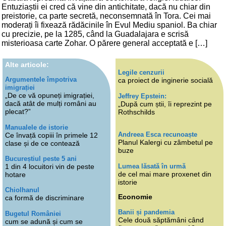
Entuziaștii ei cred că vine din antichitate, dacă nu chiar din
preistorie, ca parte secretă, neconsemnată în Tora. Cei mai
moderați îi fixează rădăcinile în Evul Mediu spaniol. Ba chiar
cu precizie, pe la 1285, când la Guadalajara e scrisă
misterioasa carte Zohar. O părere general acceptată e […]
Alte articole:
Legile cenzurii
Argumentele împotriva
ca proiect de inginerie socială
imigrației
„De ce vă opuneți imigrației,
Jeffrey Epstein:
dacă atât de mulți români au
„După cum știi, îi reprezint pe
plecat?”
Rothschilds
Manualele de istorie
Andreea Esca recunoaște
Ce învață copiii în primele 12
Planul Kalergi cu zâmbetul pe
clase și de ce contează
buze
Bucureștiul peste 5 ani
Lumea lăsată în urmă
1 din 4 locuitori vin de peste
de cel mai mare proxenet din
hotare
istorie
Chiolhanul
Economie
ca formă de discriminare
Banii și pandemia
Bugetul României
Cele două săptămâni când
cum se adună și cum se