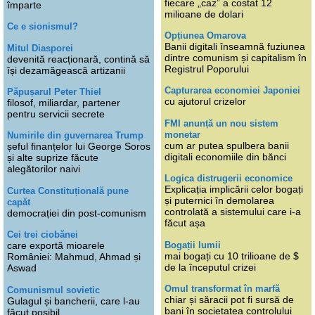
fiecare „caz” a costat 12
împarte
milioane de dolari
Ce e sionismul?
Opțiunea Omarova
Banii digitali înseamnă fuziunea
Mitul Diasporei
dintre comunism și capitalism în
devenită reacționară, contină să
Registrul Poporului
își dezamăgească artizanii
Capturarea economiei Japoniei
Păpușarul Peter Thiel
cu ajutorul crizelor
filosof, miliardar, partener
pentru servicii secrete
FMI anunță un nou sistem
monetar
Numirile din guvernarea Trump
cum ar putea spulbera banii
șeful finanțelor lui George Soros
digitali economiile din bănci
și alte suprize făcute
alegătorilor naivi
Logica distrugerii economice
Explicația implicării celor bogați
Curtea Constituțională pune
și puternici în demolarea
capăt
controlată a sistemului care i-a
democrației din post-comunism
făcut așa
Cei trei ciobănei
Bogații lumii
care exportă mioarele
mai bogați cu 10 trilioane de $
României: Mahmud, Ahmad și
de la începutul crizei
Aswad
Omul transformat în marfă
Comunismul sovietic
chiar și săracii pot fi sursă de
Gulagul și bancherii, care l-au
bani în societatea controlului
făcut posibil