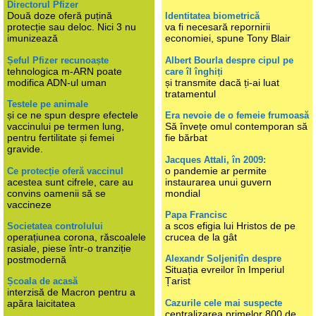
Directorul Pfizer
Două doze oferă puțină
Identitatea biometrică
protecție sau deloc. Nici 3 nu
va fi necesară repornirii
imunizează
economiei, spune Tony Blair
Șeful Pfizer recunoaște
Albert Bourla despre cipul pe
tehnologica m-ARN poate
care îl înghiți
modifica ADN-ul uman
și transmite dacă ți-ai luat
tratamentul
Testele pe animale
și ce ne spun despre efectele
Era nevoie de o femeie frumoasă
vaccinului pe termen lung,
Să învețe omul contemporan să
pentru fertilitate și femei
fie bărbat
gravide.
Jacques Attali, în 2009:
o pandemie ar permite
Ce protecție oferă vaccinul
acestea sunt cifrele, care au
instaurarea unui guvern
convins oamenii să se
mondial
vaccineze
Papa Francisc
a scos efigia lui Hristos de pe
Societatea controlului
operațiunea corona, răscoalele
crucea de la gât
rasiale, piese într-o tranziție
Alexandr Soljenițîn despre
postmodernă
Situația evreilor în Imperiul
Țarist
Școala de acasă
interzisă de Macron pentru a
Cazurile cele mai suspecte
apăra laicitatea
centralizarea primelor 800 de