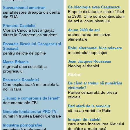
Ce ideologie avea Ceaușescu
Suveranismul american
Etapele dictaturilor dintre 1944
serial despre dreapta disidentă
și 1989. Cine sunt continuatorii
din SUA
de azi ai comunismului
Primarul Capitalei
Acum 2400 de ani
Ciprian Ciucu a fost angajat
orchestrarea unei crize
direct la Cotroceni ca student
alimentare
Dosarele făcute lui Georgescu și
Rolul alternanței frică relaxare
Șoșoacă
în controlul populației
pentru delicte de opinie
Jean Jacques Rousseau
Marea Britanie
ideolog al tiraniei
regresul unei societăți a
progresului
Război
Resursele României
De când ar trebui să numărăm
Cine exploatează mineralele la
victimele?
noi în țară
Partea cenzurată de presa
oficială
„Trump e compromis de Israel”
documente ale FBI
Dați afară de la serviciu
că nu au vorbit de Putin
Ginerele fondatorului PRO TV
numit în fruntea Băncii Centrale
Imagini din satelit
care arată încercuirea Kievului
Industria pornografiei
de către armata rusă
șantajează parlamentul