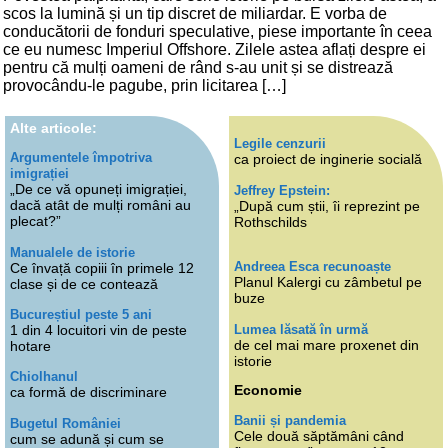
scos la lumină și un tip discret de miliardar. E vorba de
conducătorii de fonduri speculative, piese importante în ceea
ce eu numesc Imperiul Offshore. Zilele astea aflați despre ei
pentru că mulți oameni de rând s-au unit și se distrează
provocându-le pagube, prin licitarea […]
Alte articole:
Legile cenzurii
Argumentele împotriva
ca proiect de inginerie socială
imigrației
„De ce vă opuneți imigrației,
Jeffrey Epstein:
dacă atât de mulți români au
„După cum știi, îi reprezint pe
plecat?”
Rothschilds
Manualele de istorie
Andreea Esca recunoaște
Ce învață copiii în primele 12
Planul Kalergi cu zâmbetul pe
clase și de ce contează
buze
Bucureștiul peste 5 ani
Lumea lăsată în urmă
1 din 4 locuitori vin de peste
de cel mai mare proxenet din
hotare
istorie
Chiolhanul
Economie
ca formă de discriminare
Banii și pandemia
Bugetul României
Cele două săptămâni când
cum se adună și cum se