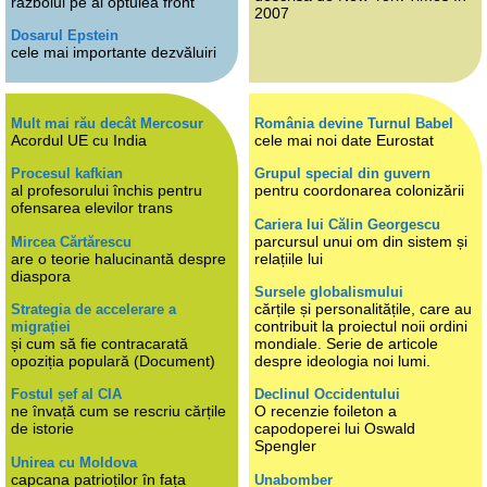
războiul pe al optulea front
2007
Dosarul Epstein
cele mai importante dezvăluiri
Mult mai rău decât Mercosur
România devine Turnul Babel
Acordul UE cu India
cele mai noi date Eurostat
Procesul kafkian
Grupul special din guvern
al profesorului închis pentru
pentru coordonarea colonizării
ofensarea elevilor trans
Cariera lui Călin Georgescu
parcursul unui om din sistem și
Mircea Cărtărescu
are o teorie halucinantă despre
relațiile lui
diaspora
Sursele globalismului
cărțile și personalitățile, care au
Strategia de accelerare a
contribuit la proiectul noii ordini
migrației
și cum să fie contracarată
mondiale. Serie de articole
opoziția populară (Document)
despre ideologia noi lumi.
Fostul șef al CIA
Declinul Occidentului
ne învață cum se rescriu cărțile
O recenzie foileton a
de istorie
capodoperei lui Oswald
Spengler
Unirea cu Moldova
capcana patrioților în fața
Unabomber