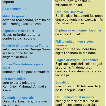
fiecare „caz” a costat 12
împarte
milioane de dolari
Ce e sionismul?
Opțiunea Omarova
Banii digitali înseamnă fuziunea
Mitul Diasporei
dintre comunism și capitalism în
devenită reacționară, contină să
Registrul Poporului
își dezamăgească artizanii
Capturarea economiei Japoniei
Păpușarul Peter Thiel
cu ajutorul crizelor
filosof, miliardar, partener
pentru servicii secrete
FMI anunță un nou sistem
monetar
Numirile din guvernarea Trump
cum ar putea spulbera banii
șeful finanțelor lui George Soros
digitali economiile din bănci
și alte suprize făcute
alegătorilor naivi
Logica distrugerii economice
Explicația implicării celor bogați
Curtea Constituțională pune
și puternici în demolarea
capăt
controlată a sistemului care i-a
democrației din post-comunism
făcut așa
Cei trei ciobănei
Bogații lumii
care exportă mioarele
mai bogați cu 10 trilioane de $
României: Mahmud, Ahmad și
de la începutul crizei
Aswad
Omul transformat în marfă
Comunismul sovietic
chiar și săracii pot fi sursă de
Gulagul și bancherii, care l-au
bani în societatea controlului
făcut posibil