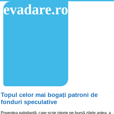
evadare.ro
Topul celor mai bogați patroni de
fonduri speculative
Povestea palpitantă, care scrie istorie pe bursă zilele astea, a