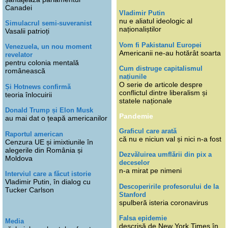
Canadei
Vladimir Putin
nu e aliatul ideologic al
Simulacrul semi-suveranist
naționaliștilor
Vasalii patrioți
Vom fi Pakistanul Europei
Venezuela, un nou moment
Americanii ne-au hotărât soarta
revelator
pentru colonia mentală
Cum distruge capitalismul
românească
națiunile
O serie de articole despre
Și Hotnews confirmă
conflictul dintre liberalism și
teoria înlocuirii
statele naționale
Donald Trump și Elon Musk
Pandemie
au mai dat o țeapă americanilor
Graficul care arată
Raportul american
că nu e niciun val și nici n-a fost
Cenzura UE și imixtiunile în
alegerile din România și
Dezvăluirea umflării din pix a
Moldova
deceselor
n-a mirat pe nimeni
Interviul care a făcut istorie
Vladimir Putin, în dialog cu
Descoperirile profesorului de la
Tucker Carlson
Stanford
spulberă isteria coronavirus
Falsa epidemie
Media
descrisă de New York Times în