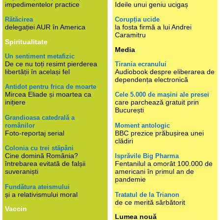
impedimentelor practice
Ideile unui geniu ucigaș
Rătăcirea
Corupția ucide
delegației AUR în America
la fosta firmă a lui Andrei
Caramitru
Spiritualitate
Media
Un sentiment metafizic
De ce nu toți resimt pierderea
Tirania ecranului
libertății în același fel
Audiobook despre eliberarea de
dependența electronică
Antidot pentru frica de moarte
Mircea Eliade și moartea ca
Cele 5.000 de mașini ale presei
inițiere
care parchează gratuit prin
București
Grandioasa catedrală a
românilor
Moment antologic
Foto-reportaj serial
BBC prezice prăbușirea unei
clădiri
Colonia cu trei stăpâni
Cine domină România?
Isprăvile Big Pharma
întrebarea evitată de falșii
Fentanilul a omorât 100.000 de
suveraniști
americani în primul an de
pandemie
Fundătura ateismului
și a relativismului moral
Tratatul de la Trianon
de ce merită sărbătorit
Vaccin
Lumea nouă