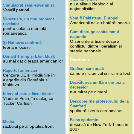
nu e aliatul ideologic al
Simulacrul semi-suveranist
naționaliștilor
Vasalii patrioți
Vom fi Pakistanul Europei
Venezuela, un nou moment
Americanii ne-au hotărât soarta
revelator
pentru colonia mentală
Cum distruge capitalismul
românească
națiunile
O serie de articole despre
Și Hotnews confirmă
conflictul dintre liberalism și
teoria înlocuirii
statele naționale
Donald Trump și Elon Musk
Pandemie
au mai dat o țeapă americanilor
Graficul care arată
Raportul american
că nu e niciun val și nici n-a fost
Cenzura UE și imixtiunile în
alegerile din România și
Dezvăluirea umflării din pix a
Moldova
deceselor
n-a mirat pe nimeni
Interviul care a făcut istorie
Vladimir Putin, în dialog cu
Descoperirile profesorului de la
Tucker Carlson
Stanford
spulberă isteria coronavirus
Falsa epidemie
Media
descrisă de New York Times în
războiul pe al optulea front
2007