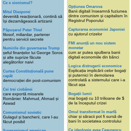
Ce e sionismul?
Opțiunea Omarova
Banii digitali înseamnă fuziunea
Mitul Diasporei
dintre comunism și capitalism în
devenită reacționară, contină să
Registrul Poporului
își dezamăgească artizanii
Capturarea economiei Japoniei
Păpușarul Peter Thiel
cu ajutorul crizelor
filosof, miliardar, partener
pentru servicii secrete
FMI anunță un nou sistem
monetar
Numirile din guvernarea Trump
cum ar putea spulbera banii
șeful finanțelor lui George Soros
digitali economiile din bănci
și alte suprize făcute
alegătorilor naivi
Logica distrugerii economice
Explicația implicării celor bogați
Curtea Constituțională pune
și puternici în demolarea
capăt
controlată a sistemului care i-a
democrației din post-comunism
făcut așa
Cei trei ciobănei
Bogații lumii
care exportă mioarele
mai bogați cu 10 trilioane de $
României: Mahmud, Ahmad și
de la începutul crizei
Aswad
Omul transformat în marfă
Comunismul sovietic
chiar și săracii pot fi sursă de
Gulagul și bancherii, care l-au
bani în societatea controlului
făcut posibil
Ce ideologie avea Ceaușescu
Suveranismul american