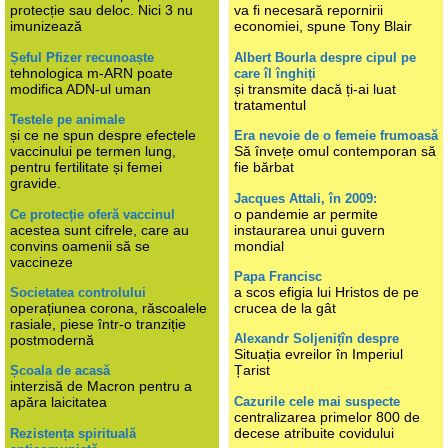
protecție sau deloc. Nici 3 nu
va fi necesară repornirii
imunizează
economiei, spune Tony Blair
Șeful Pfizer recunoaște
Albert Bourla despre cipul pe
tehnologica m-ARN poate
care îl înghiți
modifica ADN-ul uman
și transmite dacă ți-ai luat
tratamentul
Testele pe animale
și ce ne spun despre efectele
Era nevoie de o femeie frumoasă
vaccinului pe termen lung,
Să învețe omul contemporan să
pentru fertilitate și femei
fie bărbat
gravide.
Jacques Attali, în 2009:
o pandemie ar permite
Ce protecție oferă vaccinul
acestea sunt cifrele, care au
instaurarea unui guvern
convins oamenii să se
mondial
vaccineze
Papa Francisc
a scos efigia lui Hristos de pe
Societatea controlului
operațiunea corona, răscoalele
crucea de la gât
rasiale, piese într-o tranziție
Alexandr Soljenițîn despre
postmodernă
Situația evreilor în Imperiul
Țarist
Școala de acasă
interzisă de Macron pentru a
Cazurile cele mai suspecte
apăra laicitatea
centralizarea primelor 800 de
decese atribuite covidului
Rezistența spirituală