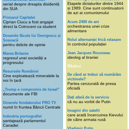
Etapele dictaturilor dintre 1944
serial despre dreapta disidentă
și 1989. Cine sunt continuatorii
din SUA
de azi ai comunismului
Primarul Capitalei
Acum 2400 de ani
Ciprian Ciucu a fost angajat
orchestrarea unei crize
direct la Cotroceni ca student
alimentare
Dosarele făcute lui Georgescu și
Rolul alternanței frică relaxare
Șoșoacă
în controlul populației
pentru delicte de opinie
Jean Jacques Rousseau
Marea Britanie
ideolog al tiraniei
regresul unei societăți a
progresului
Război
Resursele României
De când ar trebui să numărăm
Cine exploatează mineralele la
victimele?
noi în țară
Partea cenzurată de presa
oficială
„Trump e compromis de Israel”
documente ale FBI
Dați afară de la serviciu
că nu au vorbit de Putin
Ginerele fondatorului PRO TV
numit în fruntea Băncii Centrale
Imagini din satelit
care arată încercuirea Kievului
Industria pornografiei
de către armata rusă
șantajează parlamentul
Canadei
Vladimir Putin