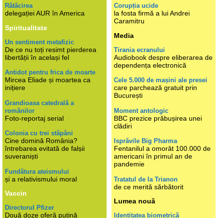
Rătăcirea
Corupția ucide
delegației AUR în America
la fosta firmă a lui Andrei
Caramitru
Spiritualitate
Media
Un sentiment metafizic
De ce nu toți resimt pierderea
Tirania ecranului
libertății în același fel
Audiobook despre eliberarea de
dependența electronică
Antidot pentru frica de moarte
Mircea Eliade și moartea ca
Cele 5.000 de mașini ale presei
inițiere
care parchează gratuit prin
București
Grandioasa catedrală a
românilor
Moment antologic
Foto-reportaj serial
BBC prezice prăbușirea unei
clădiri
Colonia cu trei stăpâni
Cine domină România?
Isprăvile Big Pharma
întrebarea evitată de falșii
Fentanilul a omorât 100.000 de
suveraniști
americani în primul an de
pandemie
Fundătura ateismului
și a relativismului moral
Tratatul de la Trianon
de ce merită sărbătorit
Vaccin
Lumea nouă
Directorul Pfizer
Două doze oferă puțină
Identitatea biometrică