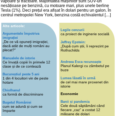
vapoare și tractoare. Majoritatea mașinilor sunt SUV-uri
nesățioase pe benzină, cu motoare mari, plus unele berline
Tesla (1%). Deci prețul era afișat în dolari pentru un galon. În
centrul metropolei New York, benzina costă echivalentul […]
Alte articole:
Legile cenzurii
Argumentele împotriva
ca proiect de inginerie socială
imigrației
„De ce vă opuneți imigrației,
Jeffrey Epstein:
dacă atât de mulți români au
„După cum știi, îi reprezint pe
plecat?”
Rothschilds
Manualele de istorie
Andreea Esca recunoaște
Ce învață copiii în primele 12
Planul Kalergi cu zâmbetul pe
clase și de ce contează
buze
Bucureștiul peste 5 ani
Lumea lăsată în urmă
1 din 4 locuitori vin de peste
de cel mai mare proxenet din
hotare
istorie
Chiolhanul
Economie
ca formă de discriminare
Banii și pandemia
Bugetul României
Cele două săptămâni când
cum se adună și cum se
fiecare „caz” a costat 12
împarte
milioane de dolari