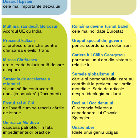
Dosarul Epstein
cele mai importante dezvăluiri
Mult mai rău decât Mercosur
România devine Turnul Babel
Acordul UE cu India
cele mai noi date Eurostat
Procesul kafkian
Grupul special din guvern
al profesorului închis pentru
pentru coordonarea colonizării
ofensarea elevilor trans
Cariera lui Călin Georgescu
parcursul unui om din sistem și
Mircea Cărtărescu
are o teorie halucinantă despre
relațiile lui
diaspora
Sursele globalismului
cărțile și personalitățile, care au
Strategia de accelerare a
contribuit la proiectul noii ordini
migrației
și cum să fie contracarată
mondiale. Serie de articole
opoziția populară (Document)
despre ideologia noi lumi.
Fostul șef al CIA
Declinul Occidentului
ne învață cum se rescriu cărțile
O recenzie foileton a
de istorie
capodoperei lui Oswald
Spengler
Unirea cu Moldova
capcana patrioților în fața
Unabomber
impedimentelor practice
Ideile unui geniu ucigaș