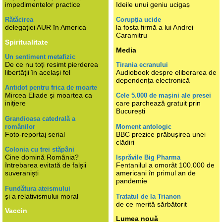
impedimentelor practice
Ideile unui geniu ucigaș
Rătăcirea
Corupția ucide
delegației AUR în America
la fosta firmă a lui Andrei
Caramitru
Spiritualitate
Media
Un sentiment metafizic
De ce nu toți resimt pierderea
Tirania ecranului
libertății în același fel
Audiobook despre eliberarea de
dependența electronică
Antidot pentru frica de moarte
Mircea Eliade și moartea ca
Cele 5.000 de mașini ale presei
inițiere
care parchează gratuit prin
București
Grandioasa catedrală a
românilor
Moment antologic
Foto-reportaj serial
BBC prezice prăbușirea unei
clădiri
Colonia cu trei stăpâni
Cine domină România?
Isprăvile Big Pharma
întrebarea evitată de falșii
Fentanilul a omorât 100.000 de
suveraniști
americani în primul an de
pandemie
Fundătura ateismului
și a relativismului moral
Tratatul de la Trianon
de ce merită sărbătorit
Vaccin
Lumea nouă