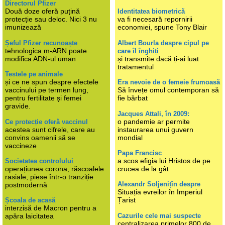
Directorul Pfizer
Două doze oferă puțină
Identitatea biometrică
protecție sau deloc. Nici 3 nu
va fi necesară repornirii
imunizează
economiei, spune Tony Blair
Șeful Pfizer recunoaște
Albert Bourla despre cipul pe
tehnologica m-ARN poate
care îl înghiți
modifica ADN-ul uman
și transmite dacă ți-ai luat
tratamentul
Testele pe animale
și ce ne spun despre efectele
Era nevoie de o femeie frumoasă
vaccinului pe termen lung,
Să învețe omul contemporan să
pentru fertilitate și femei
fie bărbat
gravide.
Jacques Attali, în 2009:
o pandemie ar permite
Ce protecție oferă vaccinul
acestea sunt cifrele, care au
instaurarea unui guvern
convins oamenii să se
mondial
vaccineze
Papa Francisc
a scos efigia lui Hristos de pe
Societatea controlului
operațiunea corona, răscoalele
crucea de la gât
rasiale, piese într-o tranziție
Alexandr Soljenițîn despre
postmodernă
Situația evreilor în Imperiul
Țarist
Școala de acasă
interzisă de Macron pentru a
Cazurile cele mai suspecte
apăra laicitatea
centralizarea primelor 800 de