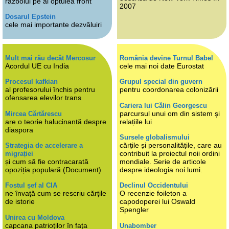
războiul pe al optulea front
2007
Dosarul Epstein
cele mai importante dezvăluiri
Mult mai rău decât Mercosur
România devine Turnul Babel
Acordul UE cu India
cele mai noi date Eurostat
Procesul kafkian
Grupul special din guvern
al profesorului închis pentru
pentru coordonarea colonizării
ofensarea elevilor trans
Cariera lui Călin Georgescu
parcursul unui om din sistem și
Mircea Cărtărescu
are o teorie halucinantă despre
relațiile lui
diaspora
Sursele globalismului
cărțile și personalitățile, care au
Strategia de accelerare a
contribuit la proiectul noii ordini
migrației
și cum să fie contracarată
mondiale. Serie de articole
opoziția populară (Document)
despre ideologia noi lumi.
Fostul șef al CIA
Declinul Occidentului
ne învață cum se rescriu cărțile
O recenzie foileton a
de istorie
capodoperei lui Oswald
Spengler
Unirea cu Moldova
capcana patrioților în fața
Unabomber