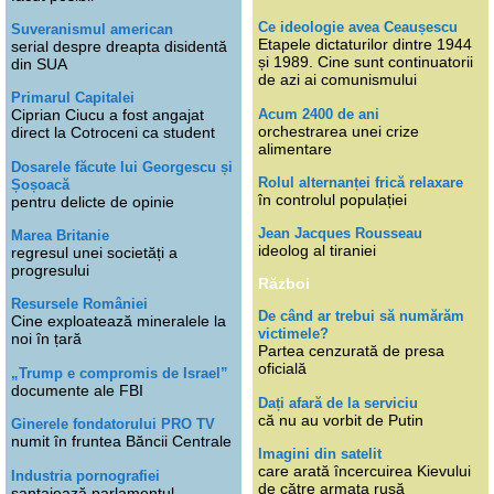
Ce ideologie avea Ceaușescu
Suveranismul american
Etapele dictaturilor dintre 1944
serial despre dreapta disidentă
și 1989. Cine sunt continuatorii
din SUA
de azi ai comunismului
Primarul Capitalei
Acum 2400 de ani
Ciprian Ciucu a fost angajat
orchestrarea unei crize
direct la Cotroceni ca student
alimentare
Dosarele făcute lui Georgescu și
Rolul alternanței frică relaxare
Șoșoacă
în controlul populației
pentru delicte de opinie
Jean Jacques Rousseau
Marea Britanie
ideolog al tiraniei
regresul unei societăți a
progresului
Război
Resursele României
De când ar trebui să numărăm
Cine exploatează mineralele la
victimele?
noi în țară
Partea cenzurată de presa
oficială
„Trump e compromis de Israel”
documente ale FBI
Dați afară de la serviciu
că nu au vorbit de Putin
Ginerele fondatorului PRO TV
numit în fruntea Băncii Centrale
Imagini din satelit
care arată încercuirea Kievului
Industria pornografiei
de către armata rusă
șantajează parlamentul