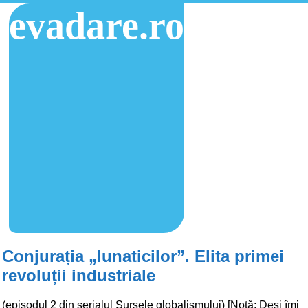
evadare.ro
Conjurația „lunaticilor”. Elita primei
revoluții industriale
(episodul 2 din serialul Sursele globalismului) [Notă: Deși îmi