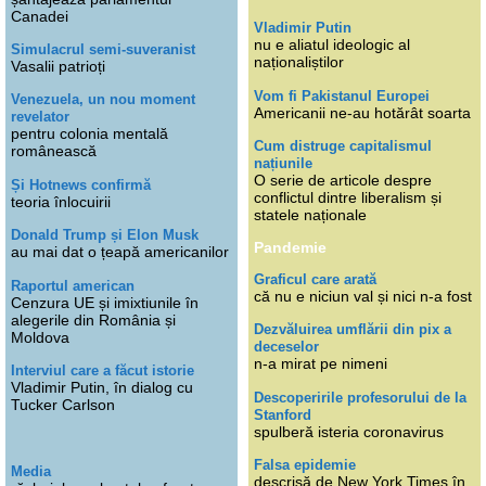
Canadei
Vladimir Putin
nu e aliatul ideologic al
Simulacrul semi-suveranist
naționaliștilor
Vasalii patrioți
Vom fi Pakistanul Europei
Venezuela, un nou moment
Americanii ne-au hotărât soarta
revelator
pentru colonia mentală
Cum distruge capitalismul
românească
națiunile
O serie de articole despre
Și Hotnews confirmă
conflictul dintre liberalism și
teoria înlocuirii
statele naționale
Donald Trump și Elon Musk
Pandemie
au mai dat o țeapă americanilor
Graficul care arată
Raportul american
că nu e niciun val și nici n-a fost
Cenzura UE și imixtiunile în
alegerile din România și
Dezvăluirea umflării din pix a
Moldova
deceselor
n-a mirat pe nimeni
Interviul care a făcut istorie
Vladimir Putin, în dialog cu
Descoperirile profesorului de la
Tucker Carlson
Stanford
spulberă isteria coronavirus
Falsa epidemie
Media
descrisă de New York Times în