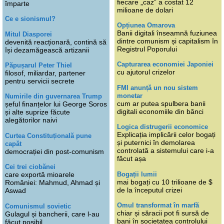
fiecare „caz” a costat 12
împarte
milioane de dolari
Ce e sionismul?
Opțiunea Omarova
Banii digitali înseamnă fuziunea
Mitul Diasporei
dintre comunism și capitalism în
devenită reacționară, contină să
Registrul Poporului
își dezamăgească artizanii
Capturarea economiei Japoniei
Păpușarul Peter Thiel
cu ajutorul crizelor
filosof, miliardar, partener
pentru servicii secrete
FMI anunță un nou sistem
monetar
Numirile din guvernarea Trump
cum ar putea spulbera banii
șeful finanțelor lui George Soros
digitali economiile din bănci
și alte suprize făcute
alegătorilor naivi
Logica distrugerii economice
Explicația implicării celor bogați
Curtea Constituțională pune
și puternici în demolarea
capăt
controlată a sistemului care i-a
democrației din post-comunism
făcut așa
Cei trei ciobănei
Bogații lumii
care exportă mioarele
mai bogați cu 10 trilioane de $
României: Mahmud, Ahmad și
de la începutul crizei
Aswad
Omul transformat în marfă
Comunismul sovietic
chiar și săracii pot fi sursă de
Gulagul și bancherii, care l-au
bani în societatea controlului
făcut posibil