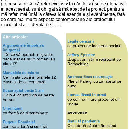
propusesem să mă refer exclusiv la cărțile scrise de globaliști
în acest serial, sunt obligat să mă abat de la proiect, pentru a
mă referi mai întâi la câteva idei esențiale și evenimente, fără
de care mai multe aspecte contemporane ale proiectului
mondialist ar fi derutante.] […]
Alte articole:
Legile cenzurii
Argumentele împotriva
ca proiect de inginerie socială
imigrației
„De ce vă opuneți imigrației,
Jeffrey Epstein:
dacă atât de mulți români au
„După cum știi, îi reprezint pe
plecat?”
Rothschilds
Manualele de istorie
Andreea Esca recunoaște
Ce învață copiii în primele 12
Planul Kalergi cu zâmbetul pe
clase și de ce contează
buze
Bucureștiul peste 5 ani
Lumea lăsată în urmă
1 din 4 locuitori vin de peste
de cel mai mare proxenet din
hotare
istorie
Chiolhanul
Economie
ca formă de discriminare
Banii și pandemia
Bugetul României
Cele două săptămâni când
cum se adună și cum se