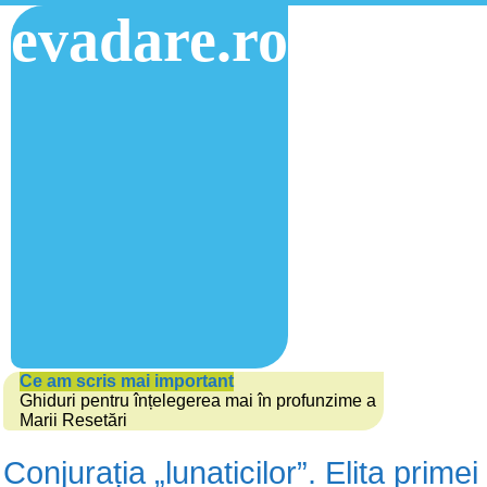
evadare.ro
Ce am scris mai important
Ghiduri pentru înțelegerea mai în profunzime a
Marii Resetări
Conjurația „lunaticilor”. Elita primei