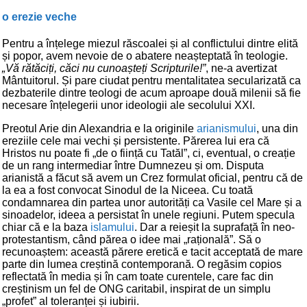
o erezie veche
Pentru a înțelege miezul răscoalei și al conflictului dintre elită
și popor, avem nevoie de o abatere neașteptată în teologie.
„Vă rătăciți, căci nu cunoașteți Scripturile!”
, ne-a avertizat
Mântuitorul. Și pare ciudat pentru mentalitatea secularizată ca
dezbaterile dintre teologi de acum aproape două milenii să fie
necesare înțelegerii unor ideologii ale secolului XXI.
Preotul Arie din Alexandria e la originile
arianismului
, una din
ereziile cele mai vechi și persistente. Părerea lui era că
Hristos nu poate fi „de o ființă cu Tatăl”, ci, eventual, o creație
de un rang intermediar între Dumnezeu și om. Disputa
arianistă a făcut să avem un Crez formulat oficial, pentru că de
la ea a fost convocat Sinodul de la Niceea. Cu toată
condamnarea din partea unor autorități ca Vasile cel Mare și a
sinoadelor, ideea a persistat în unele regiuni. Putem specula
chiar că e la baza
islamului
. Dar a reieșit la suprafață în neo-
protestantism, când părea o idee mai „rațională”. Să o
recunoaștem: această părere eretică e tacit acceptată de mare
parte din lumea creștină contemporană. O regăsim copios
reflectată în media și în cam toate curentele, care fac din
creștinism un fel de ONG caritabil, inspirat de un simplu
„profet” al toleranței și iubirii.