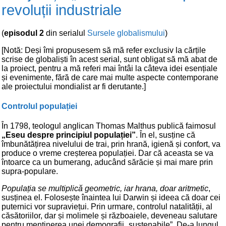
revoluții industriale
(
episodul 2
din serialul
Sursele globalismului
)
[Notă: Deși îmi propusesem să mă refer exclusiv la cărțile
scrise de globaliști în acest serial, sunt obligat să mă abat de
la proiect, pentru a mă referi mai întâi la câteva idei esențiale
și evenimente, fără de care mai multe aspecte contemporane
ale proiectului mondialist ar fi derutante.]
Controlul populației
În 1798, teologul anglican Thomas Malthus publică faimosul
„Eseu despre principiul populației”
. În el, susține că
îmbunătățirea nivelului de trai, prin hrană, igienă și confort, va
produce o vreme creșterea populației. Dar că aceasta se va
întoarce ca un bumerang, aducând sărăcie și mai mare prin
supra-populare.
Populația se multiplică geometric, iar hrana, doar aritmetic
,
susținea el. Folosește înaintea lui Darwin și ideea că doar cei
puternici vor supraviețui. Prin urmare, controlul natalității, al
căsătoriilor, dar și molimele și războaiele, deveneau salutare
pentru menținerea unei demografii „sustenabile”. De-a lungul