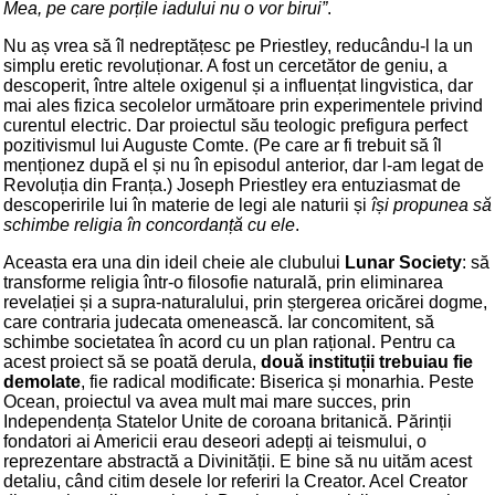
Mea, pe care porțile iadului nu o vor birui”
.
Nu aș vrea să îl nedreptățesc pe Priestley, reducându-l la un
simplu eretic revoluționar. A fost un cercetător de geniu, a
descoperit, între altele oxigenul și a influențat lingvistica, dar
mai ales fizica secolelor următoare prin experimentele privind
curentul electric. Dar proiectul său teologic prefigura perfect
pozitivismul lui Auguste Comte. (Pe care ar fi trebuit să îl
menționez după el și nu în episodul anterior, dar l-am legat de
Revoluția din Franța.) Joseph Priestley era entuziasmat de
descoperirile lui în materie de legi ale naturii și
își propunea să
schimbe religia în concordanță cu ele
.
Aceasta era una din ideil cheie ale clubului
Lunar Society
: să
transforme religia într-o filosofie naturală, prin eliminarea
revelației și a supra-naturalului, prin ștergerea oricărei dogme,
care contraria judecata omenească. Iar concomitent, să
schimbe societatea în acord cu un plan rațional. Pentru ca
acest proiect să se poată derula,
două instituții trebuiau fie
demolate
, fie radical modificate: Biserica și monarhia. Peste
Ocean, proiectul va avea mult mai mare succes, prin
Independența Statelor Unite de coroana britanică. Părinții
fondatori ai Americii erau deseori adepți ai teismului, o
reprezentare abstractă a Divinității. E bine să nu uităm acest
detaliu, când citim desele lor referiri la Creator. Acel Creator