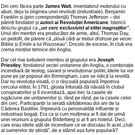
Din cerc făcea parte
James Watt
, inventatorul motorului cu
aburi, deja la originea unei revoluții (industriale). Benjamin
Franklin și (prin corespondență) Thomas Jefferson – doi
părinți fondatori și
autori ai Revoluției Americane
. Istoricii
descriu grupul ca
„un cerc exclusivist al elitei magnaților”.
Unul din membri era producător de arme, altul, Thomas Day,
un pedofil, de părere că
„două cărți ar trebui distruse pe vecie:
Biblia și Emile a lui Rousseau”
. Dncolo de excese, în club era
crema minților tehnice din Anglia.
Dar cel mai turbulent membru al grupului era
Joseph
Priestley
, fondatorul sectei unitariene din Anglia, o combinație
incendiară de teolog, savant și revoluționar politic.Ideile lui vor
pune pe jar poporul din Birmingham, care se ridică la revoltă.
Dar nu revoluția visată, ci o răscoală populară împotriva
cercului elitist. În 1791, gloata înfuriată dă năvală în clubul
conspiratorilor și îl incendiază, apoi trec la casele de
rugăciune ale unitarienilor și, rând pe rând, pe la casele celor
din cerc. Participanții la serată sărbătoreau doi ani de la
Căderea Bastiliei, împreună cu personalități influente și
industriași bogați. Era ca și cum mulțimea ar fi dat de urmă
unei reuniuni a grupului Bilderberg și ar fi ars hotelul. Deci,
care erau ideile atât de incendiare ce se discutau în acel „club
al oamenilor de știință”, de a stârnit așa furie populară?