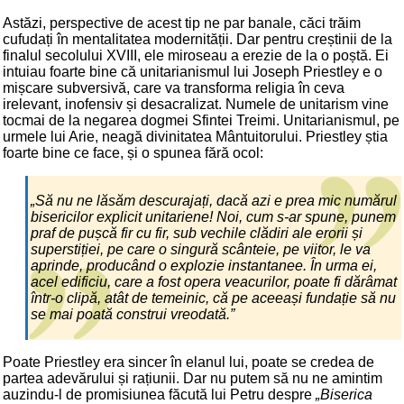
Astăzi, perspective de acest tip ne par banale, căci trăim
cufudați în mentalitatea modernității. Dar pentru creștinii de la
finalul secolului XVIII, ele miroseau a erezie de la o poștă. Ei
intuiau foarte bine că unitarianismul lui Joseph Priestley e o
mișcare subversivă, care va transforma religia în ceva
irelevant, inofensiv și desacralizat. Numele de unitarism vine
tocmai de la negarea dogmei Sfintei Treimi. Unitarianismul, pe
urmele lui Arie, neagă divinitatea Mântuitorului. Priestley știa
foarte bine ce face, și o spunea fără ocol:
„Să nu ne lăsăm descurajați, dacă azi e prea mic numărul
bisericilor explicit unitariene! Noi, cum s-ar spune, punem
praf de pușcă fir cu fir, sub vechile clădiri ale erorii și
superstiției, pe care o singură scânteie, pe viitor, le va
aprinde, producând o explozie instantanee. În urma ei,
acel edificiu, care a fost opera veacurilor, poate fi dărâmat
într-o clipă, atât de temeinic, că pe aceeași fundație să nu
se mai poată construi vreodată.”
Poate Priestley era sincer în elanul lui, poate se credea de
partea adevărului și rațiunii. Dar nu putem să nu ne amintim
auzindu-l de promisiunea făcută lui Petru despre
„Biserica