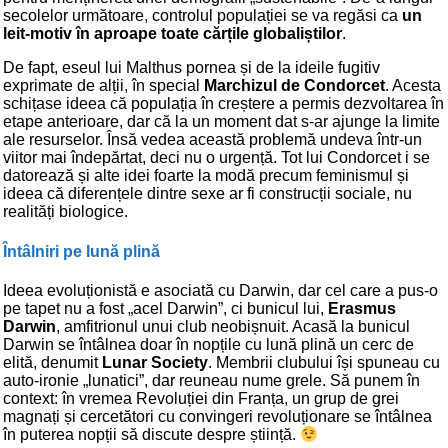
secolelor următoare, controlul populației se va regăsi ca
un
leit-motiv în aproape toate cărțile globaliștilor
.
De fapt, eseul lui Malthus pornea și de la ideile fugitiv
exprimate de alții, în special
Marchizul de Condorcet
. Acesta
schițase ideea că populația în creștere a permis dezvoltarea în
etape anterioare, dar că la un moment dat s-ar ajunge la limite
ale resurselor. Însă vedea această problemă undeva într-un
viitor mai îndepărtat, deci nu o urgență. Tot lui Condorcet i se
datorează și alte idei foarte la modă precum feminismul și
ideea că diferențele dintre sexe ar fi construcții sociale, nu
realități biologice.
Întâlniri pe lună plină
Ideea evoluționistă e asociată cu Darwin, dar cel care a pus-o
pe tapet nu a fost „acel Darwin”, ci bunicul lui,
Erasmus
Darwin
, amfitrionul unui club neobișnuit. Acasă la bunicul
Darwin se întâlnea doar în nopțile cu lună plină un cerc de
elită, denumit
Lunar Society
. Membrii clubului își spuneau cu
auto-ironie „lunatici”, dar reuneau nume grele. Să punem în
context: în vremea Revoluției din Franța, un grup de grei
magnați și cercetători cu convingeri revoluționare se întâlnea
în puterea nopții să discute despre știință.