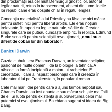
din proclamații era cel mult Demiurgul gnosticilor, autor al
legilor naturii, retras în transcendent, absent din lume. Ideile
lor republicane erau dospite chiar în regatul englez.
Concepția materialistă a lui Priestley nu lăsa loc nici măcar
pentru suflet, nici pentru liberul arbitru. Ele erau noțiuni
irelevante, în raport cu legile naturale, sădite de Creator,
singurele care se puteau cunoaște empiric. În replică, Edmund
Burke scria că pentru scientiștii revoluționari, „
omul nu e
diferit de cobaii lor din laborator
”.
Bunicul Darwin
Gazda clubului era Erasmus Darwin, un inventator sclipitor,
pasionat de multe domenii, de la biologie la tehnică. A
născocit o formă incipientă a motorului rachetelor. E
cercetătorul, care a inspirat personajul care îl creează în
laboratorul lui pe Frankenstein, în popularul roman.
Cele mai mari idei pentru care a ajuns faimos nepotul său,
Charles Darwin, au fost enunțate sau măcar schițate mai întîi
de el. Și lupta pentru existență și supraviețuirea celor mai
puternici și evoluționismul. Ba chiar a sugerat și ideea de Big
Bang.