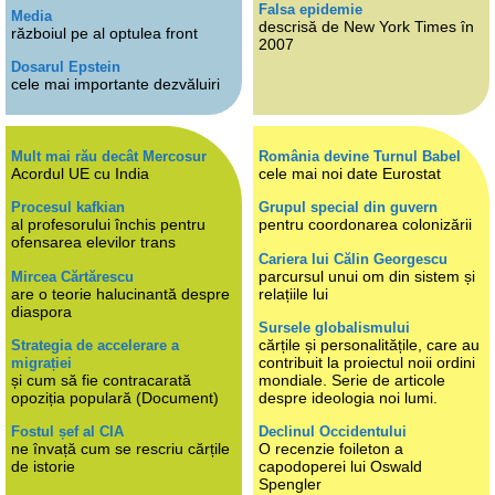
Falsa epidemie
Media
descrisă de New York Times în
războiul pe al optulea front
2007
Dosarul Epstein
cele mai importante dezvăluiri
Mult mai rău decât Mercosur
România devine Turnul Babel
Acordul UE cu India
cele mai noi date Eurostat
Procesul kafkian
Grupul special din guvern
al profesorului închis pentru
pentru coordonarea colonizării
ofensarea elevilor trans
Cariera lui Călin Georgescu
parcursul unui om din sistem și
Mircea Cărtărescu
are o teorie halucinantă despre
relațiile lui
diaspora
Sursele globalismului
cărțile și personalitățile, care au
Strategia de accelerare a
contribuit la proiectul noii ordini
migrației
și cum să fie contracarată
mondiale. Serie de articole
opoziția populară (Document)
despre ideologia noi lumi.
Fostul șef al CIA
Declinul Occidentului
ne învață cum se rescriu cărțile
O recenzie foileton a
de istorie
capodoperei lui Oswald
Spengler