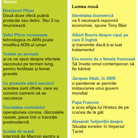
Vaccin
Lumea nouă
Directorul Pfizer
Două doze oferă puțină
Identitatea biometrică
protecție sau deloc. Nici 3 nu
va fi necesară repornirii
imunizează
economiei, spune Tony Blair
Șeful Pfizer recunoaște
Albert Bourla despre cipul pe
tehnologica m-ARN poate
care îl înghiți
modifica ADN-ul uman
și transmite dacă ți-ai luat
tratamentul
Testele pe animale
și ce ne spun despre efectele
Era nevoie de o femeie frumoasă
vaccinului pe termen lung,
Să învețe omul contemporan să
pentru fertilitate și femei
fie bărbat
gravide.
Jacques Attali, în 2009:
o pandemie ar permite
Ce protecție oferă vaccinul
acestea sunt cifrele, care au
instaurarea unui guvern
convins oamenii să se
mondial
vaccineze
Papa Francisc
a scos efigia lui Hristos de pe
Societatea controlului
operațiunea corona, răscoalele
crucea de la gât
rasiale, piese într-o tranziție
Alexandr Soljenițîn despre
postmodernă
Situația evreilor în Imperiul
Țarist
Școala de acasă
interzisă de Macron pentru a