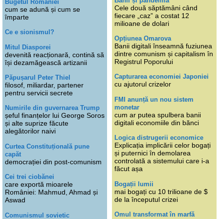
Banii și pandemia
Bugetul României
Cele două săptămâni când
cum se adună și cum se
fiecare „caz” a costat 12
împarte
milioane de dolari
Ce e sionismul?
Opțiunea Omarova
Banii digitali înseamnă fuziunea
Mitul Diasporei
dintre comunism și capitalism în
devenită reacționară, contină să
Registrul Poporului
își dezamăgească artizanii
Capturarea economiei Japoniei
Păpușarul Peter Thiel
cu ajutorul crizelor
filosof, miliardar, partener
pentru servicii secrete
FMI anunță un nou sistem
monetar
Numirile din guvernarea Trump
cum ar putea spulbera banii
șeful finanțelor lui George Soros
digitali economiile din bănci
și alte suprize făcute
alegătorilor naivi
Logica distrugerii economice
Explicația implicării celor bogați
Curtea Constituțională pune
și puternici în demolarea
capăt
controlată a sistemului care i-a
democrației din post-comunism
făcut așa
Cei trei ciobănei
Bogații lumii
care exportă mioarele
mai bogați cu 10 trilioane de $
României: Mahmud, Ahmad și
de la începutul crizei
Aswad
Omul transformat în marfă
Comunismul sovietic