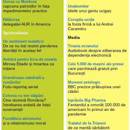
Unirea cu Moldova
capcana patrioților în fața
Unabomber
impedimentelor practice
Ideile unui geniu ucigaș
Rătăcirea
Corupția ucide
delegației AUR în America
la fosta firmă a lui Andrei
Caramitru
Spiritualitate
Media
Un sentiment metafizic
De ce nu toți resimt pierderea
Tirania ecranului
libertății în același fel
Audiobook despre eliberarea de
dependența electronică
Antidot pentru frica de moarte
Mircea Eliade și moartea ca
Cele 5.000 de mașini ale presei
inițiere
care parchează gratuit prin
București
Grandioasa catedrală a
românilor
Moment antologic
Foto-reportaj serial
BBC prezice prăbușirea unei
clădiri
Colonia cu trei stăpâni
Cine domină România?
Isprăvile Big Pharma
întrebarea evitată de falșii
Fentanilul a omorât 100.000 de
suveraniști
americani în primul an de
pandemie
Fundătura ateismului
și a relativismului moral
Tratatul de la Trianon
de ce merită sărbătorit