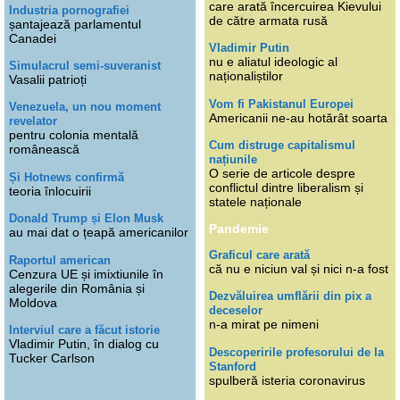
care arată încercuirea Kievului
Industria pornografiei
de către armata rusă
șantajează parlamentul
Canadei
Vladimir Putin
nu e aliatul ideologic al
Simulacrul semi-suveranist
naționaliștilor
Vasalii patrioți
Vom fi Pakistanul Europei
Venezuela, un nou moment
Americanii ne-au hotărât soarta
revelator
pentru colonia mentală
Cum distruge capitalismul
românească
națiunile
O serie de articole despre
Și Hotnews confirmă
conflictul dintre liberalism și
teoria înlocuirii
statele naționale
Donald Trump și Elon Musk
Pandemie
au mai dat o țeapă americanilor
Graficul care arată
Raportul american
că nu e niciun val și nici n-a fost
Cenzura UE și imixtiunile în
alegerile din România și
Dezvăluirea umflării din pix a
Moldova
deceselor
n-a mirat pe nimeni
Interviul care a făcut istorie
Vladimir Putin, în dialog cu
Descoperirile profesorului de la
Tucker Carlson
Stanford
spulberă isteria coronavirus