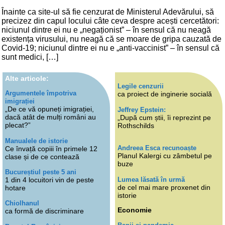
Înainte ca site-ul să fie cenzurat de Ministerul Adevărului, să
precizez din capul locului câte ceva despre acești cercetători:
niciunul dintre ei nu e „negaționist” – în sensul că nu neagă
existența virusului, nu neagă că se moare de gripa cauzată de
Covid-19; niciunul dintre ei nu e „anti-vaccinist” – în sensul că
sunt medici, […]
Alte articole:
Legile cenzurii
Argumentele împotriva
ca proiect de inginerie socială
imigrației
„De ce vă opuneți imigrației,
Jeffrey Epstein:
dacă atât de mulți români au
„După cum știi, îi reprezint pe
plecat?”
Rothschilds
Manualele de istorie
Andreea Esca recunoaște
Ce învață copiii în primele 12
Planul Kalergi cu zâmbetul pe
clase și de ce contează
buze
Bucureștiul peste 5 ani
Lumea lăsată în urmă
1 din 4 locuitori vin de peste
de cel mai mare proxenet din
hotare
istorie
Chiolhanul
Economie
ca formă de discriminare