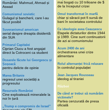
mai bogați cu 10 trilioane de $
României: Mahmud, Ahmad și
de la începutul crizei
Aswad
Omul transformat în marfă
Comunismul sovietic
chiar și săracii pot fi sursă de
Gulagul și bancherii, care l-au
bani în societatea controlului
făcut posibil
Ce ideologie avea Ceaușescu
Suveranismul american
Etapele dictaturilor dintre 1944
serial despre dreapta disidentă
și 1989. Cine sunt continuatorii
din SUA
de azi ai comunismului
Primarul Capitalei
Acum 2400 de ani
Ciprian Ciucu a fost angajat
orchestrarea unei crize
direct la Cotroceni ca student
alimentare
Dosarele făcute lui Georgescu și
Rolul alternanței frică relaxare
Șoșoacă
în controlul populației
pentru delicte de opinie
Jean Jacques Rousseau
Marea Britanie
ideolog al tiraniei
regresul unei societăți a
progresului
Război
Resursele României
De când ar trebui să numărăm
Cine exploatează mineralele la
victimele?
noi în țară
Partea cenzurată de presa
oficială
„Trump e compromis de Israel”
documente ale FBI