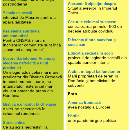
Alexandr Soljenițîn despre
postmodernă
Situația evreilor în Imperiul
Țarist
Școala de acasă
interzisă de Macron pentru a
Cazurile cele mai suspecte
apăra laicitatea
centralizarea primelor 800 de
decese atribuite covidului
Rezistența spirituală
anticomunistă
Diferența dintre marxism și
Pentru CNSAS, martirii
socialism
închisorilor comuniste sunt încă
„dușmani ai poporului”.
Educația sexuală în școli
proiectul de inginerie socială din
Despre Bartolomeu Anania și
spatele bunelor intenții
alegerea nefericită a unui
preafericit
Arabii, în topul latifundiarilor
Un elogiu adus celui mai mare
Marii proprietari de teren în
predicator din Biserica Ortodoxă
România și beneficiarii de
în acest moment, care, nu
subvenții
întâmplător, este și cel mai
virulent atacat de presa din
Foto
România
America frumoasă
Mistica iconicului la Ghelasie
avea nostalgia Europei
o viziune speculativă în
isihasmul românesc
Hărțile
unei pandemii geo-politice
Surse antice
Ce au scris necreștinii la