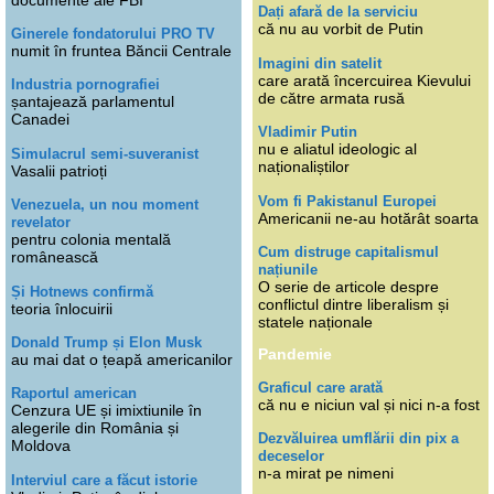
Dați afară de la serviciu
că nu au vorbit de Putin
Ginerele fondatorului PRO TV
numit în fruntea Băncii Centrale
Imagini din satelit
care arată încercuirea Kievului
Industria pornografiei
de către armata rusă
șantajează parlamentul
Canadei
Vladimir Putin
nu e aliatul ideologic al
Simulacrul semi-suveranist
naționaliștilor
Vasalii patrioți
Vom fi Pakistanul Europei
Venezuela, un nou moment
Americanii ne-au hotărât soarta
revelator
pentru colonia mentală
Cum distruge capitalismul
românească
națiunile
O serie de articole despre
Și Hotnews confirmă
conflictul dintre liberalism și
teoria înlocuirii
statele naționale
Donald Trump și Elon Musk
Pandemie
au mai dat o țeapă americanilor
Graficul care arată
Raportul american
că nu e niciun val și nici n-a fost
Cenzura UE și imixtiunile în
alegerile din România și
Dezvăluirea umflării din pix a
Moldova
deceselor
n-a mirat pe nimeni
Interviul care a făcut istorie