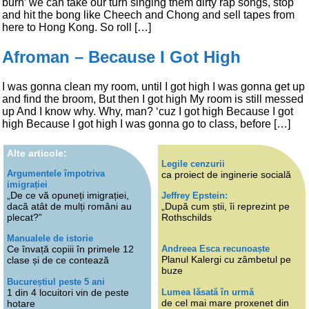
burn’ we can take our turn singing them dirty rap songs, stop
and hit the bong like Cheech and Chong and sell tapes from
here to Hong Kong. So roll […]
Afroman – Because I Got High
I was gonna clean my room, until I got high I was gonna get up
and find the broom, But then I got high My room is still messed
up And I know why. Why, man? ‘cuz I got high Because I got
high Because I got high I was gonna go to class, before […]
Alte articole:
Legile cenzurii
Argumentele împotriva
ca proiect de inginerie socială
imigrației
„De ce vă opuneți imigrației,
Jeffrey Epstein:
dacă atât de mulți români au
„După cum știi, îi reprezint pe
plecat?”
Rothschilds
Manualele de istorie
Andreea Esca recunoaște
Ce învață copiii în primele 12
Planul Kalergi cu zâmbetul pe
clase și de ce contează
buze
Bucureștiul peste 5 ani
Lumea lăsată în urmă
1 din 4 locuitori vin de peste
de cel mai mare proxenet din
hotare