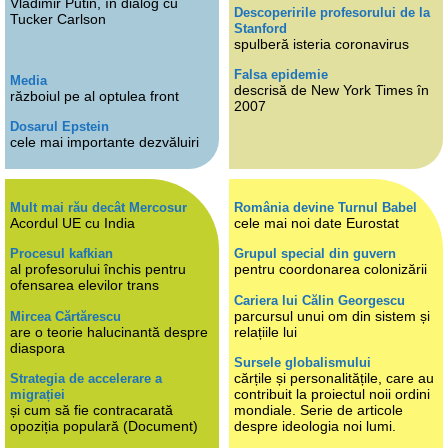
Vladimir Putin, în dialog cu
Descoperirile profesorului de la
Tucker Carlson
Stanford
spulberă isteria coronavirus
Falsa epidemie
Media
descrisă de New York Times în
războiul pe al optulea front
2007
Dosarul Epstein
cele mai importante dezvăluiri
Mult mai rău decât Mercosur
România devine Turnul Babel
Acordul UE cu India
cele mai noi date Eurostat
Procesul kafkian
Grupul special din guvern
al profesorului închis pentru
pentru coordonarea colonizării
ofensarea elevilor trans
Cariera lui Călin Georgescu
parcursul unui om din sistem și
Mircea Cărtărescu
are o teorie halucinantă despre
relațiile lui
diaspora
Sursele globalismului
cărțile și personalitățile, care au
Strategia de accelerare a
contribuit la proiectul noii ordini
migrației
și cum să fie contracarată
mondiale. Serie de articole
opoziția populară (Document)
despre ideologia noi lumi.