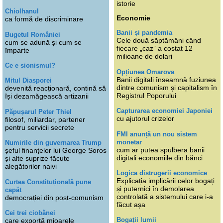
istorie
Chiolhanul
Economie
ca formă de discriminare
Banii și pandemia
Bugetul României
Cele două săptămâni când
cum se adună și cum se
fiecare „caz” a costat 12
împarte
milioane de dolari
Ce e sionismul?
Opțiunea Omarova
Banii digitali înseamnă fuziunea
Mitul Diasporei
dintre comunism și capitalism în
devenită reacționară, contină să
Registrul Poporului
își dezamăgească artizanii
Capturarea economiei Japoniei
Păpușarul Peter Thiel
cu ajutorul crizelor
filosof, miliardar, partener
pentru servicii secrete
FMI anunță un nou sistem
monetar
Numirile din guvernarea Trump
cum ar putea spulbera banii
șeful finanțelor lui George Soros
digitali economiile din bănci
și alte suprize făcute
alegătorilor naivi
Logica distrugerii economice
Explicația implicării celor bogați
Curtea Constituțională pune
și puternici în demolarea
capăt
controlată a sistemului care i-a
democrației din post-comunism
făcut așa
Cei trei ciobănei
Bogații lumii
care exportă mioarele