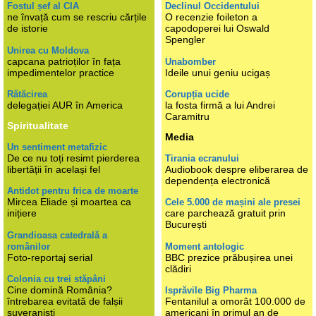
Fostul șef al CIA
Declinul Occidentului
ne învață cum se rescriu cărțile
O recenzie foileton a
de istorie
capodoperei lui Oswald
Spengler
Unirea cu Moldova
capcana patrioților în fața
Unabomber
impedimentelor practice
Ideile unui geniu ucigaș
Rătăcirea
Corupția ucide
delegației AUR în America
la fosta firmă a lui Andrei
Caramitru
Spiritualitate
Media
Un sentiment metafizic
De ce nu toți resimt pierderea
Tirania ecranului
libertății în același fel
Audiobook despre eliberarea de
dependența electronică
Antidot pentru frica de moarte
Mircea Eliade și moartea ca
Cele 5.000 de mașini ale presei
inițiere
care parchează gratuit prin
București
Grandioasa catedrală a
românilor
Moment antologic
Foto-reportaj serial
BBC prezice prăbușirea unei
clădiri
Colonia cu trei stăpâni
Cine domină România?
Isprăvile Big Pharma
întrebarea evitată de falșii
Fentanilul a omorât 100.000 de
suveraniști
americani în primul an de