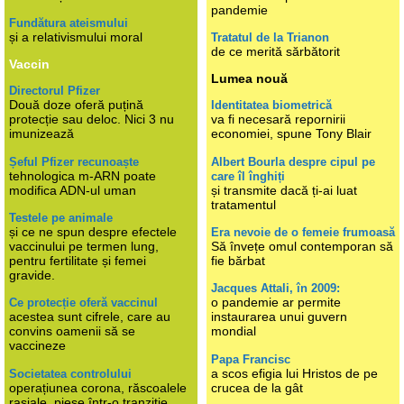
pandemie
Fundătura ateismului
și a relativismului moral
Tratatul de la Trianon
de ce merită sărbătorit
Vaccin
Lumea nouă
Directorul Pfizer
Două doze oferă puțină
Identitatea biometrică
protecție sau deloc. Nici 3 nu
va fi necesară repornirii
imunizează
economiei, spune Tony Blair
Șeful Pfizer recunoaște
Albert Bourla despre cipul pe
tehnologica m-ARN poate
care îl înghiți
modifica ADN-ul uman
și transmite dacă ți-ai luat
tratamentul
Testele pe animale
și ce ne spun despre efectele
Era nevoie de o femeie frumoasă
vaccinului pe termen lung,
Să învețe omul contemporan să
pentru fertilitate și femei
fie bărbat
gravide.
Jacques Attali, în 2009:
o pandemie ar permite
Ce protecție oferă vaccinul
acestea sunt cifrele, care au
instaurarea unui guvern
convins oamenii să se
mondial
vaccineze
Papa Francisc
a scos efigia lui Hristos de pe
Societatea controlului
operațiunea corona, răscoalele
crucea de la gât
rasiale, piese într-o tranziție