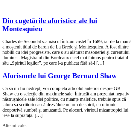
Din cugetările aforistice ale lui
Montesquieu
Charles de Secondat s-a născut într-un castel în 1689, iar de la mamă
a moștenit titlul de baron de La Brede și Montesquieu. A fost dintre
nobilii cu idei progresiste, care s-au alăturat masoneriei și curentului
iluminist. Magistratul din Bordeaux e cel mai faimos pentru tratatul
său „Spiritul legilor”, pe care l-a publicat fără să-l […]
Aforismele lui George Bernard Shaw
Ca să nu fiu nedrept, voi completa articolul anterior despre GB
Shaw cu o selecție din maximele sale. Întrucât am prezentat negativ
năstrușnicele sale idei politice, cu nuanțe malefice, trebuie spus că
latura sa scriitoricească dezvăluie un om de spirit, cu o ironie
deopotrivă sumbră și amuzantă. Pe alocuri, vitrioul mizantropiei lui
iese la suprafață. […]
Alte articole: