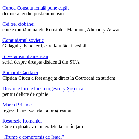
Curtea Constituțională pune capăt
democrației din post-comunism
Cei trei ciobănei
care exportă mioarele României: Mahmud, Ahmad și Aswad
Comunismul sovietic
Gulagul și bancherii, care l-au făcut posibil
Suveranismul american
serial despre dreapta disidentă din SUA
Primarul Capitalei
Ciprian Ciucu a fost angajat direct la Cotroceni ca student
Dosarele făcute lui Georgescu și Șoșoacă
pentru delicte de opinie
Marea Britanie
regresul unei societăți a progresului
Resursele României
Cine exploatează mineralele la noi în țară
„Trump e compromis de Israel”