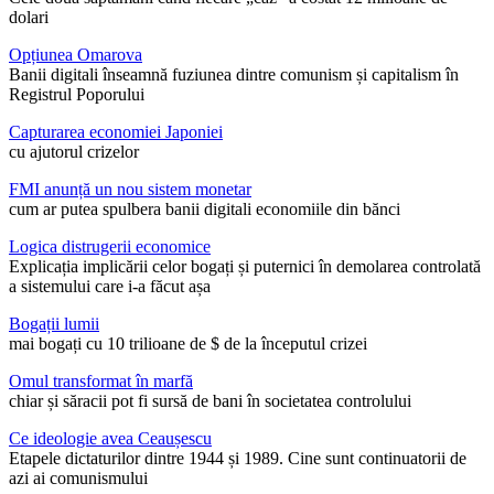
dolari
Opțiunea Omarova
Banii digitali înseamnă fuziunea dintre comunism și capitalism în
Registrul Poporului
Capturarea economiei Japoniei
cu ajutorul crizelor
FMI anunță un nou sistem monetar
cum ar putea spulbera banii digitali economiile din bănci
Logica distrugerii economice
Explicația implicării celor bogați și puternici în demolarea controlată
a sistemului care i-a făcut așa
Bogații lumii
mai bogați cu 10 trilioane de $ de la începutul crizei
Omul transformat în marfă
chiar și săracii pot fi sursă de bani în societatea controlului
Ce ideologie avea Ceaușescu
Etapele dictaturilor dintre 1944 și 1989. Cine sunt continuatorii de
azi ai comunismului