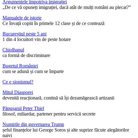
Argumentele împotriva imigrației
„De ce vă opuneți imigrației, dacă atât de mulți români au plecat?”
Manualele de istorie
Ce învață copiii în primele 12 clase și de ce contează
Bucureștiul peste 5 ani
1 din 4 locuitori vin de peste hotare
Chiolhanul
ca formă de discriminare
Bugetul României
cum se adună și cum se împarte
Ce e sionismul?
Mitul Diasporei
devenită reacționară, contină să își dezamăgească artizanii
Păpușarul Peter Thiel
filosof, miliardar, partener pentru servicii secrete
Numirile din guvernarea Trump
șeful finanțelor lui George Soros și alte suprize făcute alegătorilor
naivi