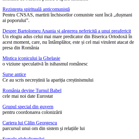
Rezistența spirituală anticomunistă
Pentru CNSAS, martirii închisorilor comuniste sunt încă „dușmani
ai poporului”.
Despre Bartolomeu Anania și alegerea nefericită a unui preafericit
Un elogiu adus celui mai mare predicator din Biserica Ortodoxă în
acest moment, care, nu întâmplător, este și cel mai virulent atacat de
presa din România
Mistica iconicului la Ghelasie
o viziune speculativă în isihasmul românesc
Surse antice
Ce au scris necreștinii la apariția creștinismului
România devine Turnul Babel
cele mai noi date Eurostat
Grupul special din guvern
pentru coordonarea colonizării
Cariera lui Călin Georgescu
parcursul unui om din sistem și relațiile lui
Sursele globalismului