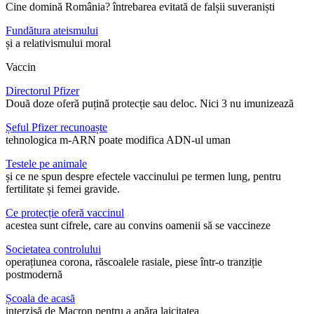
Cine domină România? întrebarea evitată de falșii suveraniști
Fundătura ateismului
și a relativismului moral
Vaccin
Directorul Pfizer
Două doze oferă puțină protecție sau deloc. Nici 3 nu imunizează
Șeful Pfizer recunoaște
tehnologica m-ARN poate modifica ADN-ul uman
Testele pe animale
și ce ne spun despre efectele vaccinului pe termen lung, pentru
fertilitate și femei gravide.
Ce protecție oferă vaccinul
acestea sunt cifrele, care au convins oamenii să se vaccineze
Societatea controlului
operațiunea corona, răscoalele rasiale, piese într-o tranziție
postmodernă
Școala de acasă
interzisă de Macron pentru a apăra laicitatea