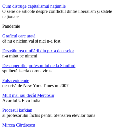
Cum distruge capitalismul națiunile
O serie de articole despre conflictul dintre liberalism și statele
naționale
Pandemie
Graficul care arată
că nu e niciun val și nici n-a fost
Dezvăluirea umflării din pix a deceselor
n-a mirat pe nimeni
Descoperirile profesorului de la Stanford
spulberă isteria coronavirus
Falsa epidemie
descrisă de New York Times în 2007
Mult mai rău decât Mercosur
Acordul UE cu India
Procesul kafkian
al profesorului închis pentru ofensarea elevilor trans
Mircea Cărtărescu