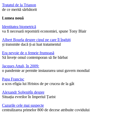
Tratatul de la Trianon
de ce merită sărbătorit
Lumea nouă
Identitatea biometrică
va fi necesară repornirii economiei, spune Tony Blair
Albert Bourla despre cipul pe care îl înghiți
și transmite dacă ți-ai luat tratamentul
Era nevoie de o femeie frumoasă
Să învețe omul contemporan să fie bărbat
Jacques Attali, în 2009:
o pandemie ar permite instaurarea unui guvern mondial
Papa Francisc
a scos efigia lui Hristos de pe crucea de la gât
Alexandr Soljenițîn despre
Situația evreilor în Imperiul Țarist
Cazurile cele mai suspecte
centralizarea primelor 800 de decese atribuite covidului