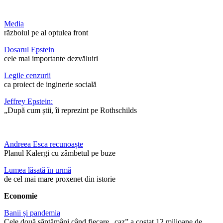
Media
războiul pe al optulea front
Dosarul Epstein
cele mai importante dezvăluiri
Legile cenzurii
ca proiect de inginerie socială
Jeffrey Epstein:
„După cum știi, îi reprezint pe Rothschilds
Andreea Esca recunoaște
Planul Kalergi cu zâmbetul pe buze
Lumea lăsată în urmă
de cel mai mare proxenet din istorie
Economie
Banii și pandemia
Cele două săptămâni când fiecare „caz” a costat 12 milioane de