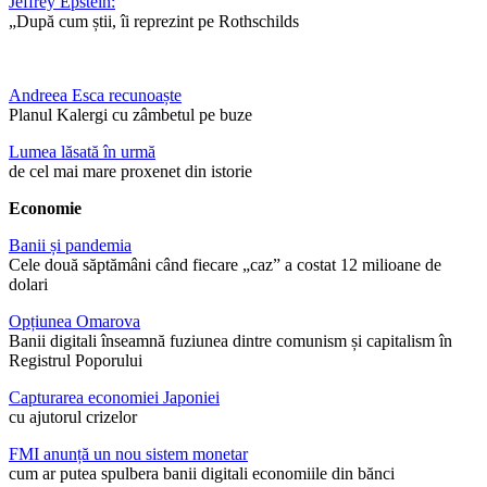
Jeffrey Epstein:
„După cum știi, îi reprezint pe Rothschilds
Andreea Esca recunoaște
Planul Kalergi cu zâmbetul pe buze
Lumea lăsată în urmă
de cel mai mare proxenet din istorie
Economie
Banii și pandemia
Cele două săptămâni când fiecare „caz” a costat 12 milioane de
dolari
Opțiunea Omarova
Banii digitali înseamnă fuziunea dintre comunism și capitalism în
Registrul Poporului
Capturarea economiei Japoniei
cu ajutorul crizelor
FMI anunță un nou sistem monetar
cum ar putea spulbera banii digitali economiile din bănci