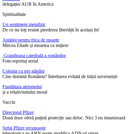
delegației AUR în America
Spiritualitate
Un sentiment metafizic
De ce nu toți resimt pierderea libertății în același fel
Antidot pentru frica de moarte
Mircea Eliade și moartea ca inițiere
Grandioasa catedrală a românilor
Foto-reportaj serial
Colonia cu trei stăpâni
Cine domină România? întrebarea evitată de falșii suveraniști
Fundătura ateismului
și a relativismului moral
Vaccin
Directorul Pfizer
Două doze oferă puțină protecție sau deloc. Nici 3 nu imunizează
Șeful Pfizer recunoaște
tehnologica m-ARN poate modifica ADN-ul uman