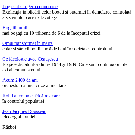
Logica distrugerii economice
Explicația implicării celor bogați și puternici în demolarea controlată
a sistemului care i-a făcut așa
Bogații lumii
mai bogați cu 10 trilioane de $ de la începutul crizei
Omul transformat în marfă
chiar și săracii pot fi sursă de bani în societatea controlului
Ce ideologie avea Ceaușescu
Etapele dictaturilor dintre 1944 și 1989. Cine sunt continuatorii de
azi ai comunismului
Acum 2400 de ani
orchestrarea unei crize alimentare
Rolul alternanței frică relaxare
în controlul populației
Jean Jacques Rousseau
ideolog al tiraniei
Război