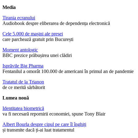
Media
Tirania ecranului
Audiobook despre eliberarea de dependența electronică
Cele 5.000 de mașini ale presei
care parchează gratuit prin București
Moment antologic
BBC prezice prăbușirea unei clădiri
Isprăvile Big Pharma
Fentanilul a omorât 100.000 de americani în primul an de pandemie
Tratatul de la Trianon
de ce merită sărbătorit
Lumea nouă
Identitatea biometrică
va fi necesară repornirii economiei, spune Tony Blair
Albert Bourla despre cipul pe care îl înghiți
și transmite dacă ți-ai luat tratamentul