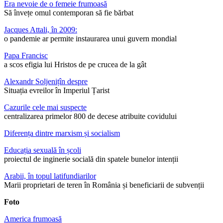
Era nevoie de o femeie frumoasă
Să învețe omul contemporan să fie bărbat
Jacques Attali, în 2009:
o pandemie ar permite instaurarea unui guvern mondial
Papa Francisc
a scos efigia lui Hristos de pe crucea de la gât
Alexandr Soljenițîn despre
Situația evreilor în Imperiul Țarist
Cazurile cele mai suspecte
centralizarea primelor 800 de decese atribuite covidului
Diferența dintre marxism și socialism
Educația sexuală în școli
proiectul de inginerie socială din spatele bunelor intenții
Arabii, în topul latifundiarilor
Marii proprietari de teren în România și beneficiarii de subvenții
Foto
America frumoasă