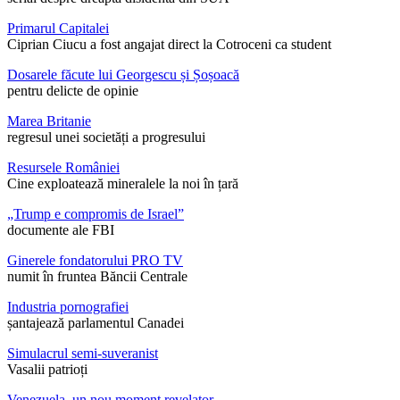
Primarul Capitalei
Ciprian Ciucu a fost angajat direct la Cotroceni ca student
Dosarele făcute lui Georgescu și Șoșoacă
pentru delicte de opinie
Marea Britanie
regresul unei societăți a progresului
Resursele României
Cine exploatează mineralele la noi în țară
„Trump e compromis de Israel”
documente ale FBI
Ginerele fondatorului PRO TV
numit în fruntea Băncii Centrale
Industria pornografiei
șantajează parlamentul Canadei
Simulacrul semi-suveranist
Vasalii patrioți
Venezuela, un nou moment revelator