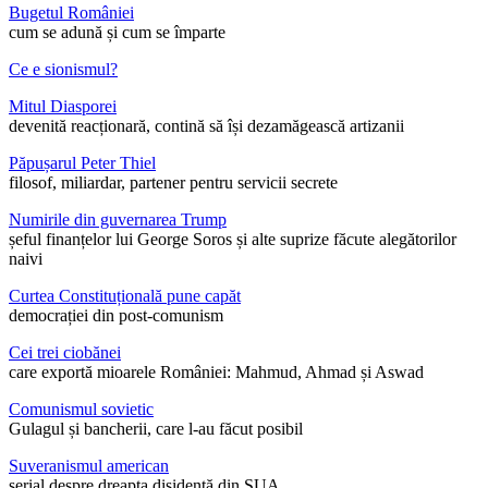
Bugetul României
cum se adună și cum se împarte
Ce e sionismul?
Mitul Diasporei
devenită reacționară, contină să își dezamăgească artizanii
Păpușarul Peter Thiel
filosof, miliardar, partener pentru servicii secrete
Numirile din guvernarea Trump
șeful finanțelor lui George Soros și alte suprize făcute alegătorilor
naivi
Curtea Constituțională pune capăt
democrației din post-comunism
Cei trei ciobănei
care exportă mioarele României: Mahmud, Ahmad și Aswad
Comunismul sovietic
Gulagul și bancherii, care l-au făcut posibil
Suveranismul american
serial despre dreapta disidentă din SUA