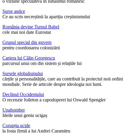
o viziune speculativă în isihasmul românesc
Surse antice
Ce au scris necreștinii la apariția creștinismului
România devine Turnul Babel
cele mai noi date Eurostat
Grupul special din guvern
pentru coordonarea colonizării
Cariera lui Călin Georgescu
parcursul unui om din sistem și relațiile lui
Sursele globalismului
cărțile și personalitățile, care au contribuit la proiectul noii ordini
mondiale. Serie de articole despre ideologia noi lumi.
Declinul Occidentului
O recenzie foileton a capodoperei lui Oswald Spengler
Unabomber
Ideile unui geniu ucigaș
Corupția ucide
la fosta firmă a lui Andrei Caramitru