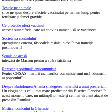
Testele pe animale
și ce ne spun despre efectele vaccinului pe termen lung, pentru
fertilitate și femei gravide.
Ce protecție oferă vaccinul
acestea sunt cifrele, care au convins oamenii să se vaccineze
Societatea controlului
operațiunea corona, răscoalele rasiale, piese într-o tranziție
postmodernă
Școala de acasă
interzisă de Macron pentru a apăra laicitatea
Rezistența spirituală anticomunistă
Pentru CNSAS, martirii închisorilor comuniste sunt încă „dușmani
ai poporului”.
Despre Bartolomeu Anania și alegerea nefericită a unui preafericit
Un elogiu adus celui mai mare predicator din Biserica Ortodoxă în
acest moment, care, nu întâmplător, este și cel mai virulent atacat de
presa din România
Mistica iconicului la Ghelasie