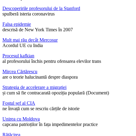
Descoperirile profesorului de la Stanford
spulberă isteria coronavirus
Falsa epidemie
descrisă de New York Times în 2007
Mult mai rău decât Mercosur
Acordul UE cu India
Procesul kafkian
al profesorului închis pentru ofensarea elevilor trans
Mircea Cărtărescu
are o teorie halucinantă despre diaspora
Strategia de accelerare a migrației
și cum să fie contracarată opoziția populară (Document)
Fostul șef al CIA
ne învață cum se rescriu cărțile de istorie
Unirea cu Moldova
capcana patrioților în fața impedimentelor practice
Rătăcirea