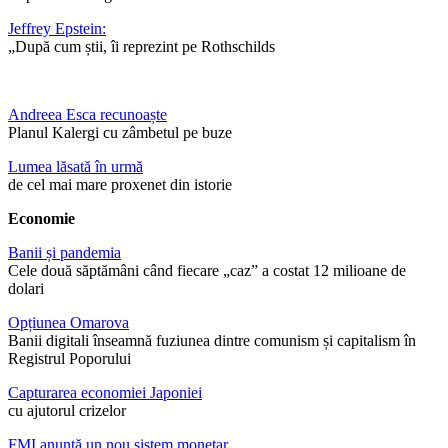
Jeffrey Epstein:
„După cum știi, îi reprezint pe Rothschilds
Andreea Esca recunoaște
Planul Kalergi cu zâmbetul pe buze
Lumea lăsată în urmă
de cel mai mare proxenet din istorie
Economie
Banii și pandemia
Cele două săptămâni când fiecare „caz” a costat 12 milioane de
dolari
Opțiunea Omarova
Banii digitali înseamnă fuziunea dintre comunism și capitalism în
Registrul Poporului
Capturarea economiei Japoniei
cu ajutorul crizelor
FMI anunță un nou sistem monetar