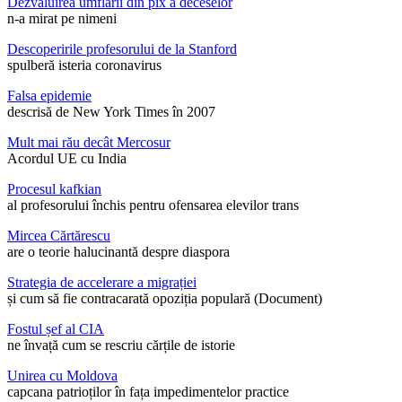
Dezvăluirea umflării din pix a deceselor
n-a mirat pe nimeni
Descoperirile profesorului de la Stanford
spulberă isteria coronavirus
Falsa epidemie
descrisă de New York Times în 2007
Mult mai rău decât Mercosur
Acordul UE cu India
Procesul kafkian
al profesorului închis pentru ofensarea elevilor trans
Mircea Cărtărescu
are o teorie halucinantă despre diaspora
Strategia de accelerare a migrației
și cum să fie contracarată opoziția populară (Document)
Fostul șef al CIA
ne învață cum se rescriu cărțile de istorie
Unirea cu Moldova
capcana patrioților în fața impedimentelor practice