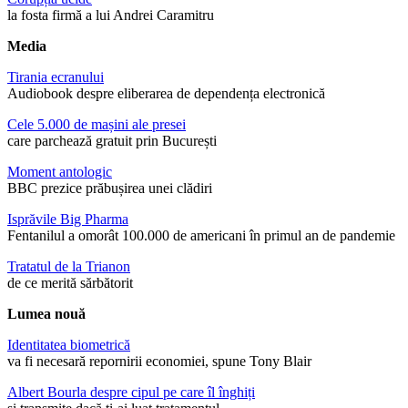
la fosta firmă a lui Andrei Caramitru
Media
Tirania ecranului
Audiobook despre eliberarea de dependența electronică
Cele 5.000 de mașini ale presei
care parchează gratuit prin București
Moment antologic
BBC prezice prăbușirea unei clădiri
Isprăvile Big Pharma
Fentanilul a omorât 100.000 de americani în primul an de pandemie
Tratatul de la Trianon
de ce merită sărbătorit
Lumea nouă
Identitatea biometrică
va fi necesară repornirii economiei, spune Tony Blair
Albert Bourla despre cipul pe care îl înghiți