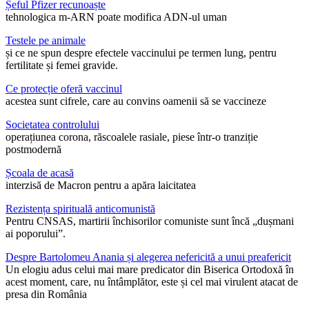
Șeful Pfizer recunoaște
tehnologica m-ARN poate modifica ADN-ul uman
Testele pe animale
și ce ne spun despre efectele vaccinului pe termen lung, pentru
fertilitate și femei gravide.
Ce protecție oferă vaccinul
acestea sunt cifrele, care au convins oamenii să se vaccineze
Societatea controlului
operațiunea corona, răscoalele rasiale, piese într-o tranziție
postmodernă
Școala de acasă
interzisă de Macron pentru a apăra laicitatea
Rezistența spirituală anticomunistă
Pentru CNSAS, martirii închisorilor comuniste sunt încă „dușmani
ai poporului”.
Despre Bartolomeu Anania și alegerea nefericită a unui preafericit
Un elogiu adus celui mai mare predicator din Biserica Ortodoxă în
acest moment, care, nu întâmplător, este și cel mai virulent atacat de
presa din România