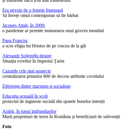
și transmite dacă ți-ai luat tratamentul
Era nevoie de o femeie frumoasă
Să învețe omul contemporan să fie bărbat
Jacques Attali, în 2009:
o pandemie ar permite instaurarea unui guvern mondial
Papa Francisc
a scos efigia lui Hristos de pe crucea de la gât
Alexandr Soljenițîn despre
Situația evreilor în Imperiul Țarist
Cazurile cele mai suspecte
centralizarea primelor 800 de decese atribuite covidului
Diferența dintre marxism și socialism
Educația sexuală în școli
proiectul de inginerie socială din spatele bunelor intenții
Arabii, în topul latifundiarilor
Marii proprietari de teren în România și beneficiarii de subvenții
Foto