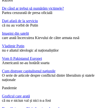
Război
De când ar trebui să numărăm victimele?
Partea cenzurată de presa oficială
Dați afară de la serviciu
că nu au vorbit de Putin
Imagini din satelit
care arată încercuirea Kievului de către armata rusă
Vladimir Putin
nu e aliatul ideologic al naționaliștilor
Vom fi Pakistanul Europei
Americanii ne-au hotărât soarta
Cum distruge capitalismul națiunile
O serie de articole despre conflictul dintre liberalism și statele
naționale
Pandemie
Graficul care arată
că nu e niciun val și nici n-a fost