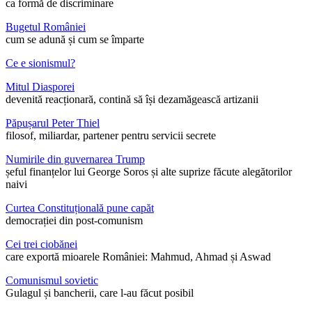
ca formă de discriminare
Bugetul României
cum se adună și cum se împarte
Ce e sionismul?
Mitul Diasporei
devenită reacționară, contină să își dezamăgească artizanii
Păpușarul Peter Thiel
filosof, miliardar, partener pentru servicii secrete
Numirile din guvernarea Trump
șeful finanțelor lui George Soros și alte suprize făcute alegătorilor
naivi
Curtea Constituțională pune capăt
democrației din post-comunism
Cei trei ciobănei
care exportă mioarele României: Mahmud, Ahmad și Aswad
Comunismul sovietic
Gulagul și bancherii, care l-au făcut posibil