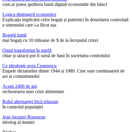
cum ar putea spulbera banii digitali economiile din bănci
Logica distrugerii economice
Explicația implicării celor bogați și puternici în demolarea controlată
a sistemului care i-a făcut așa
Bogații lumii
mai bogați cu 10 trilioane de $ de la începutul crizei
Omul transformat în marfă
chiar și săracii pot fi sursă de bani în societatea controlului
Ce ideologie avea Ceaușescu
Etapele dictaturilor dintre 1944 și 1989. Cine sunt continuatorii de
azi ai comunismului
Acum 2400 de ani
orchestrarea unei crize alimentare
Rolul alternanței frică relaxare
în controlul populației
Jean Jacques Rousseau
ideolog al tiraniei