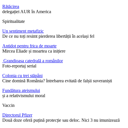
Rătăcirea
delegației AUR în America
Spiritualitate
Un sentiment metafizic
De ce nu toți resimt pierderea libertății în același fel
Antidot pentru frica de moarte
Mircea Eliade și moartea ca inițiere
Grandioasa catedrală a românilor
Foto-reportaj serial
Colonia cu trei stăpâni
Cine domină România? întrebarea evitată de falșii suveraniști
Fundătura ateismului
și a relativismului moral
Vaccin
Directorul Pfizer
Două doze oferă puțină protecție sau deloc. Nici 3 nu imunizează