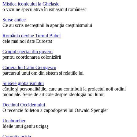
Mistica iconicului la Ghelasie
o viziune speculativă în isihasmul românesc
Surse antice
Ce au scris necreștinii la apariția creștinismului
România devine Turnul Babel
cele mai noi date Eurostat
Grupul special din guvern
pentru coordonarea colonizării
Cariera lui Călin Georgescu
parcursul unui om din sistem și relațiile lui
Sursele globalismului
cărțile și personalitățile, care au contribuit la proiectul noii ordini
mondiale. Serie de articole despre ideologia noi lumi.
Declinul Occidentului
O recenzie foileton a capodoperei lui Oswald Spengler
Unabomber
Ideile unui geniu ucigaș
Corupția ucide