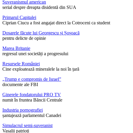
Suveranismul american
serial despre dreapta disidentă din SUA
Primarul Capitalei
Ciprian Ciucu a fost angajat direct la Cotroceni ca student
Dosarele făcute lui Georgescu și Șoșoacă
pentru delicte de opinie
Marea Britanie
regresul unei societăți a progresului
Resursele României
Cine exploatează mineralele la noi în țară
„Trump e compromis de Israel”
documente ale FBI
Ginerele fondatorului PRO TV
numit în fruntea Băncii Centrale
Industria pornografiei
șantajează parlamentul Canadei
Simulacrul semi-suveranist
Vasalii patrioți