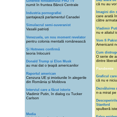
Ginerele fondatorului PRO TV
că nu au vor
numit în fruntea Băncii Centrale
Imagini din s
Industria pornografiei
care arată î
șantajează parlamentul Canadei
către armat
Simulacrul semi-suveranist
Vladimir Put
Vasalii patrioți
nu e aliatul i
Venezuela, un nou moment revelator
Vom fi Pakis
pentru colonia mentală românească
Americanii n
Și Hotnews confirmă
Cum distruge
teoria înlocuirii
O serie de ar
dintre libera
Donald Trump și Elon Musk
au mai dat o țeapă americanilor
Pandemie
Raportul american
Graficul care
Cenzura UE și imixtiunile în alegerile
că nu e niciu
din România și Moldova
Dezvăluirea 
Interviul care a făcut istorie
n-a mirat pe
Vladimir Putin, în dialog cu Tucker
Carlson
Descoperiril
Stanford
spulberă ist
Media
Falsa epide