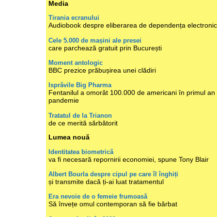
Media
Tirania ecranului
Audiobook despre eliberarea de dependența electroni
Cele 5.000 de mașini ale presei
care parchează gratuit prin București
Moment antologic
BBC prezice prăbușirea unei clădiri
Isprăvile Big Pharma
Fentanilul a omorât 100.000 de americani în primul an
pandemie
Tratatul de la Trianon
de ce merită sărbătorit
Lumea nouă
Identitatea biometrică
va fi necesară repornirii economiei, spune Tony Blair
Albert Bourla despre cipul pe care îl înghiți
și transmite dacă ți-ai luat tratamentul
Era nevoie de o femeie frumoasă
Să învețe omul contemporan să fie bărbat