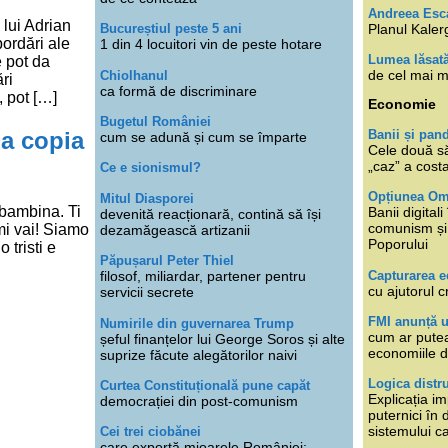
Andreea Esc
 lui Adrian
Planul Kaler
Bucureștiul peste 5 ani
ordări ale
1 din 4 locuitori vin de peste hotare
Lumea lăsat
e pot da
de cel mai m
Chiolhanul
ri
ca formă de discriminare
, pot […]
Economie
Bugetul României
a copia
Banii și pan
cum se adună și cum se împarte
Cele două s
„caz” a cost
Ce e sionismul?
Opțiunea O
Mitul Diasporei
 bambina. Ti
Banii digita
devenită reacționară, contină să își
comunism și 
mi vai! Siamo
dezamăgească artizanii
Poporului
 tristi e
Păpușarul Peter Thiel
Capturarea 
filosof, miliardar, partener pentru
cu ajutorul c
servicii secrete
FMI anunță 
Numirile din guvernarea Trump
cum ar putea
șeful finanțelor lui George Soros și alte
economiile d
suprize făcute alegătorilor naivi
Logica distr
Curtea Constituțională pune capăt
Explicația im
democrației din post-comunism
puternici în
sistemului ca
Cei trei ciobănei
care exportă mioarele României: