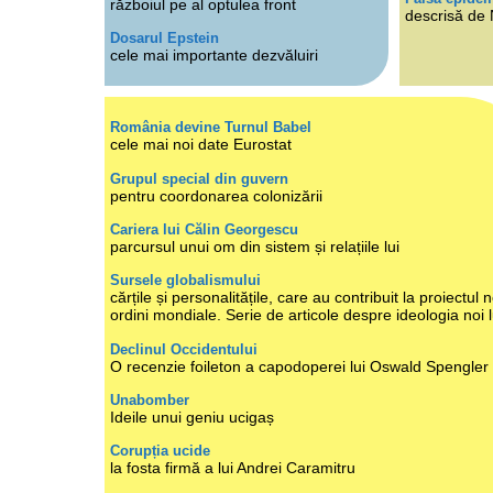
războiul pe al optulea front
descrisă de
Dosarul Epstein
cele mai importante dezvăluiri
România devine Turnul Babel
cele mai noi date Eurostat
Grupul special din guvern
pentru coordonarea colonizării
Cariera lui Călin Georgescu
parcursul unui om din sistem și relațiile lui
Sursele globalismului
cărțile și personalitățile, care au contribuit la proiectul n
ordini mondiale. Serie de articole despre ideologia noi 
Declinul Occidentului
O recenzie foileton a capodoperei lui Oswald Spengler
Unabomber
Ideile unui geniu ucigaș
Corupția ucide
la fosta firmă a lui Andrei Caramitru