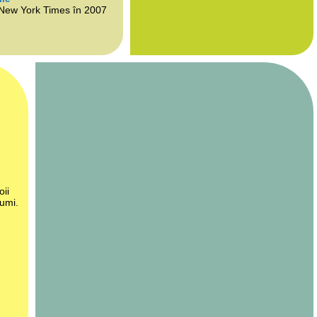
 New York Times în 2007
oii
lumi.