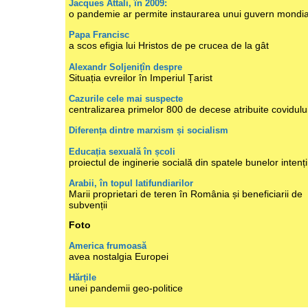
Jacques Attali, în 2009:
o pandemie ar permite instaurarea unui guvern mondia
Papa Francisc
a scos efigia lui Hristos de pe crucea de la gât
Alexandr Soljenițîn despre
Situația evreilor în Imperiul Țarist
Cazurile cele mai suspecte
centralizarea primelor 800 de decese atribuite covidulu
Diferența dintre marxism și socialism
Educația sexuală în școli
proiectul de inginerie socială din spatele bunelor intenți
Arabii, în topul latifundiarilor
Marii proprietari de teren în România și beneficiarii de
subvenții
Foto
America frumoasă
avea nostalgia Europei
Hărțile
unei pandemii geo-politice