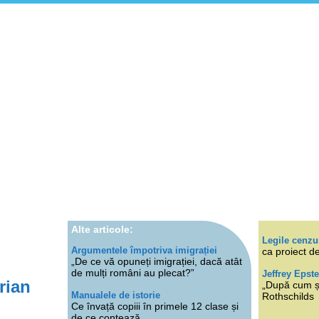
Alte articole:
Legile cenzu
Argumentele împotriva imigrației
ca proiect de
„De ce vă opuneți imigrației, dacă atât
de mulți români au plecat?”
Jeffrey Epste
rian
„După cum ști
Manualele de istorie
Rothschilds
Ce învață copiii în primele 12 clase și
de ce contează