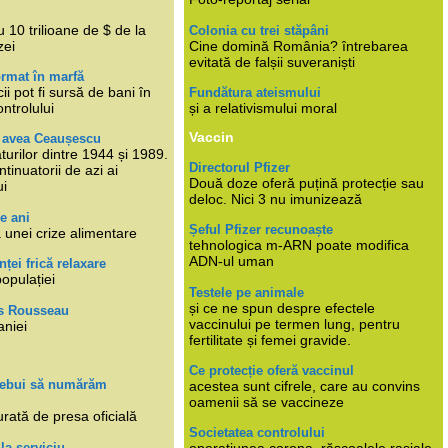
i
 10 trilioane de $ de la
Colonia cu trei stăpâni
zei
Cine domină România? întrebarea
evitată de falșii suveraniști
rmat în marfă
cii pot fi sursă de bani în
Fundătura ateismului
ntrolului
și a relativismului moral
Vaccin
e avea Ceaușescu
turilor dintre 1944 și 1989.
Directorul Pfizer
tinuatorii de azi ai
Două doze oferă puțină protecție sau
ui
deloc. Nici 3 nu imunizează
e ani
Șeful Pfizer recunoaște
 unei crize alimentare
tehnologica m-ARN poate modifica
ADN-ul uman
nței frică relaxare
populației
Testele pe animale
și ce ne spun despre efectele
s Rousseau
vaccinului pe termen lung, pentru
aniei
fertilitate și femei gravide.
Ce protecție oferă vaccinul
trebui să numărăm
acestea sunt cifrele, care au convins
oamenii să se vaccineze
rată de presa oficială
Societatea controlului
 la serviciu