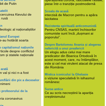
operațiunea corona, răscoalele rasiale,
bit de Putin
piese într-o tranziție postmodernă
atelit
Școala de acasă
ncercuirea Kievului de
interzisă de Macron pentru a apăra
a rusă
laicitatea
in
Rezistența spirituală anticomunistă
deologic al naționaliștilor
Pentru CNSAS, martirii închisorilor
comuniste sunt încă „dușmani ai
tanul Europei
poporului”.
e-au hotărât soarta
Despre Bartolomeu Anania și alegerea
 capitalismul națiunile
nefericită a unui preafericit
ticole despre conflictul
Un elogiu adus celui mai mare
lism și statele naționale
predicator din Biserica Ortodoxă în
acest moment, care, nu întâmplător,
este și cel mai virulent atacat de presa
din România
 arată
n val și nici n-a fost
Mistica iconicului la Ghelasie
o viziune speculativă în isihasmul
umflării din pix a deceselor
românesc
 nimeni
Surse antice
e profesorului de la
Ce au scris necreștinii la apariția
creștinismului
eria coronavirus
mie