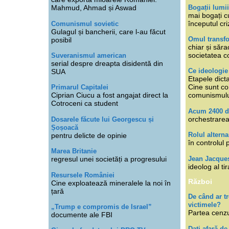
Bogații lumi
Mahmud, Ahmad și Aswad
mai bogați cu
începutul cri
Comunismul sovietic
Gulagul și bancherii, care l-au făcut
Omul transfo
posibil
chiar și săra
societatea co
Suveranismul american
serial despre dreapta disidentă din
Ce ideologi
SUA
Etapele dicta
Cine sunt con
Primarul Capitalei
Ciprian Ciucu a fost angajat direct la
comunismul
Cotroceni ca student
Acum 2400 d
orchestrarea
Dosarele făcute lui Georgescu și
Șoșoacă
Rolul alterna
pentru delicte de opinie
în controlul 
Marea Britanie
Jean Jacque
regresul unei societăți a progresului
ideolog al tir
Resursele României
Război
Cine exploatează mineralele la noi în
țară
De când ar 
victimele?
„Trump e compromis de Israel”
Partea cenzu
documente ale FBI
Dați afară de