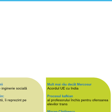
rii
Mult mai rău decât Mercosur
 inginerie socială
Acordul UE cu India
in:
Procesul kafkian
i, îi reprezint pe
al profesorului închis pentru ofensarea
elevilor trans
Mircea Cărtărescu