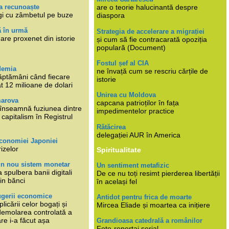
a recunoaște
are o teorie halucinantă despre
gi cu zâmbetul pe buze
diaspora
ă în urmă
Strategia de accelerare a migrației
are proxenet din istorie
și cum să fie contracarată opoziția
populară (Document)
Fostul șef al CIA
demia
ne învață cum se rescriu cărțile de
ăptămâni când fiecare
istorie
at 12 milioane de dolari
Unirea cu Moldova
marova
capcana patrioților în fața
li înseamnă fuziunea dintre
impedimentelor practice
capitalism în Registrul
Rătăcirea
delegației AUR în America
economiei Japoniei
rizelor
Spiritualitate
un nou sistem monetar
Un sentiment metafizic
 spulbera banii digitali
De ce nu toți resimt pierderea libertății
in bănci
în același fel
ugerii economice
Antidot pentru frica de moarte
plicării celor bogați și
Mircea Eliade și moartea ca inițiere
 demolarea controlată a
re i-a făcut așa
Grandioasa catedrală a românilor
Foto-reportaj serial