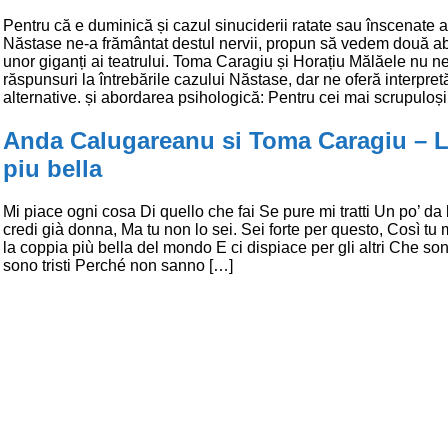
Pentru că e duminică și cazul sinuciderii ratate sau înscenate a
Năstase ne-a frământat destul nervii, propun să vedem două ab
unor giganți ai teatrului. Toma Caragiu și Horațiu Mălăele nu n
răspunsuri la întrebările cazului Năstase, dar ne oferă interpretă
alternative. și abordarea psihologică: Pentru cei mai scrupuloși
Anda Calugareanu si Toma Caragiu – L
piu bella
Mi piace ogni cosa Di quello che fai Se pure mi tratti Un po’ da
credi già donna, Ma tu non lo sei. Sei forte per questo, Così tu 
la coppia più bella del mondo E ci dispiace per gli altri Che sono
sono tristi Perché non sanno […]