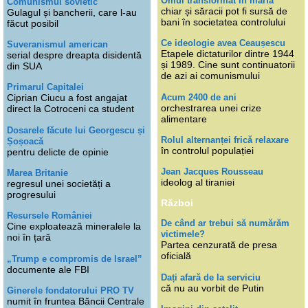
Omul transformat în marfă
Comunismul sovietic
chiar și săracii pot fi sursă de
Gulagul și bancherii, care l-au
bani în societatea controlului
făcut posibil
Ce ideologie avea Ceaușescu
Suveranismul american
Etapele dictaturilor dintre 1944
serial despre dreapta disidentă
și 1989. Cine sunt continuatorii
din SUA
de azi ai comunismului
Primarul Capitalei
Acum 2400 de ani
Ciprian Ciucu a fost angajat
orchestrarea unei crize
direct la Cotroceni ca student
alimentare
Dosarele făcute lui Georgescu și
Rolul alternanței frică relaxare
Șoșoacă
în controlul populației
pentru delicte de opinie
Jean Jacques Rousseau
Marea Britanie
ideolog al tiraniei
regresul unei societăți a
progresului
Război
Resursele României
De când ar trebui să numărăm
Cine exploatează mineralele la
victimele?
noi în țară
Partea cenzurată de presa
oficială
„Trump e compromis de Israel”
documente ale FBI
Dați afară de la serviciu
că nu au vorbit de Putin
Ginerele fondatorului PRO TV
numit în fruntea Băncii Centrale