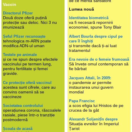
de ce merită sărbătorit
Vaccin
Lumea nouă
Directorul Pfizer
Două doze oferă puțină
Identitatea biometrică
protecție sau deloc. Nici 3 nu
va fi necesară repornirii
imunizează
economiei, spune Tony Blair
Șeful Pfizer recunoaște
Albert Bourla despre cipul pe
tehnologica m-ARN poate
care îl înghiți
modifica ADN-ul uman
și transmite dacă ți-ai luat
tratamentul
Testele pe animale
și ce ne spun despre efectele
Era nevoie de o femeie frumoasă
vaccinului pe termen lung,
Să învețe omul contemporan să
pentru fertilitate și femei
fie bărbat
gravide.
Jacques Attali, în 2009:
o pandemie ar permite
Ce protecție oferă vaccinul
acestea sunt cifrele, care au
instaurarea unui guvern
convins oamenii să se
mondial
vaccineze
Papa Francisc
a scos efigia lui Hristos de pe
Societatea controlului
operațiunea corona, răscoalele
crucea de la gât
rasiale, piese într-o tranziție
Alexandr Soljenițîn despre
postmodernă
Situația evreilor în Imperiul
Țarist
Școala de acasă