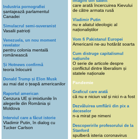
Imagini din satelit
care arată încercuirea Kievului
Industria pornografiei
de către armata rusă
șantajează parlamentul
Canadei
Vladimir Putin
nu e aliatul ideologic al
Simulacrul semi-suveranist
naționaliștilor
Vasalii patrioți
Vom fi Pakistanul Europei
Venezuela, un nou moment
Americanii ne-au hotărât soarta
revelator
pentru colonia mentală
Cum distruge capitalismul
românească
națiunile
O serie de articole despre
Și Hotnews confirmă
conflictul dintre liberalism și
teoria înlocuirii
statele naționale
Donald Trump și Elon Musk
Pandemie
au mai dat o țeapă americanilor
Graficul care arată
Raportul american
că nu e niciun val și nici n-a fost
Cenzura UE și imixtiunile în
alegerile din România și
Dezvăluirea umflării din pix a
Moldova
deceselor
n-a mirat pe nimeni
Interviul care a făcut istorie
Vladimir Putin, în dialog cu
Descoperirile profesorului de la
Tucker Carlson
Stanford
spulberă isteria coronavirus