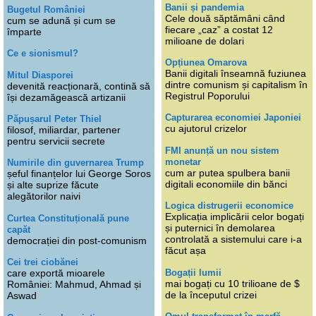
Banii și pandemia
Bugetul României
Cele două săptămâni când
cum se adună și cum se
fiecare „caz” a costat 12
împarte
milioane de dolari
Ce e sionismul?
Opțiunea Omarova
Banii digitali înseamnă fuziunea
Mitul Diasporei
dintre comunism și capitalism în
devenită reacționară, contină să
Registrul Poporului
își dezamăgească artizanii
Capturarea economiei Japoniei
Păpușarul Peter Thiel
cu ajutorul crizelor
filosof, miliardar, partener
pentru servicii secrete
FMI anunță un nou sistem
monetar
Numirile din guvernarea Trump
cum ar putea spulbera banii
șeful finanțelor lui George Soros
digitali economiile din bănci
și alte suprize făcute
alegătorilor naivi
Logica distrugerii economice
Explicația implicării celor bogați
Curtea Constituțională pune
și puternici în demolarea
capăt
controlată a sistemului care i-a
democrației din post-comunism
făcut așa
Cei trei ciobănei
Bogații lumii
care exportă mioarele
mai bogați cu 10 trilioane de $
României: Mahmud, Ahmad și
de la începutul crizei
Aswad