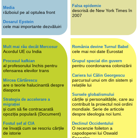
Falsa epidemie
Media
descrisă de New York Times în
războiul pe al optulea front
2007
Dosarul Epstein
cele mai importante dezvăluiri
Mult mai rău decât Mercosur
România devine Turnul Babel
Acordul UE cu India
cele mai noi date Eurostat
Procesul kafkian
Grupul special din guvern
al profesorului închis pentru
pentru coordonarea colonizării
ofensarea elevilor trans
Cariera lui Călin Georgescu
parcursul unui om din sistem și
Mircea Cărtărescu
are o teorie halucinantă despre
relațiile lui
diaspora
Sursele globalismului
cărțile și personalitățile, care au
Strategia de accelerare a
contribuit la proiectul noii ordini
migrației
și cum să fie contracarată
mondiale. Serie de articole
opoziția populară (Document)
despre ideologia noi lumi.
Fostul șef al CIA
Declinul Occidentului
ne învață cum se rescriu cărțile
O recenzie foileton a
de istorie
capodoperei lui Oswald