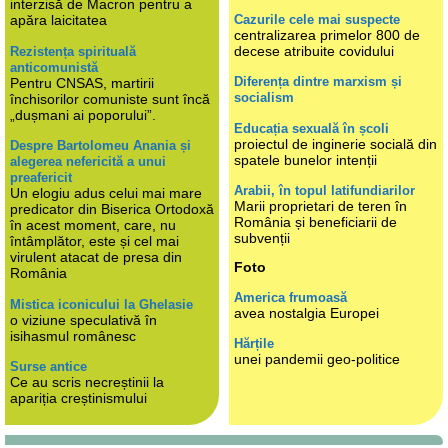
interzisă de Macron pentru a
Cazurile cele mai suspecte
apăra laicitatea
centralizarea primelor 800 de
decese atribuite covidului
Rezistența spirituală
anticomunistă
Diferența dintre marxism și
Pentru CNSAS, martirii
socialism
închisorilor comuniste sunt încă
„dușmani ai poporului”.
Educația sexuală în școli
proiectul de inginerie socială din
Despre Bartolomeu Anania și
spatele bunelor intenții
alegerea nefericită a unui
preafericit
Arabii, în topul latifundiarilor
Un elogiu adus celui mai mare
Marii proprietari de teren în
predicator din Biserica Ortodoxă
România și beneficiarii de
în acest moment, care, nu
subvenții
întâmplător, este și cel mai
virulent atacat de presa din
Foto
România
America frumoasă
Mistica iconicului la Ghelasie
avea nostalgia Europei
o viziune speculativă în
isihasmul românesc
Hărțile
unei pandemii geo-politice
Surse antice
Ce au scris necreștinii la
apariția creștinismului