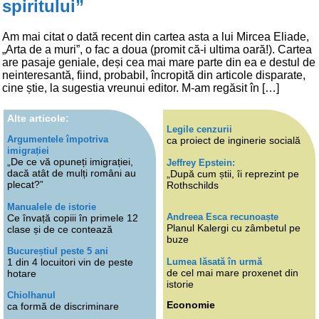
spiritului”
Am mai citat o dată recent din cartea asta a lui Mircea Eliade,
„Arta de a muri”, o fac a doua (promit că-i ultima oară!). Cartea
are pasaje geniale, deși cea mai mare parte din ea e destul de
neinteresantă, fiind, probabil, încropită din articole disparate,
cine știe, la sugestia vreunui editor. M-am regăsit în […]
Alte articole:
Legile cenzurii
Argumentele împotriva
ca proiect de inginerie socială
imigrației
„De ce vă opuneți imigrației,
Jeffrey Epstein:
dacă atât de mulți români au
„După cum știi, îi reprezint pe
plecat?”
Rothschilds
Manualele de istorie
Andreea Esca recunoaște
Ce învață copiii în primele 12
Planul Kalergi cu zâmbetul pe
clase și de ce contează
buze
Bucureștiul peste 5 ani
Lumea lăsată în urmă
1 din 4 locuitori vin de peste
de cel mai mare proxenet din
hotare
istorie
Chiolhanul
Economie
ca formă de discriminare