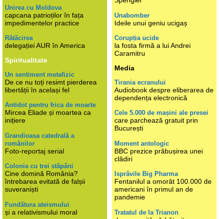
Spengler
Unirea cu Moldova
capcana patrioților în fața
Unabomber
impedimentelor practice
Ideile unui geniu ucigaș
Rătăcirea
Corupția ucide
delegației AUR în America
la fosta firmă a lui Andrei
Caramitru
Spiritualitate
Media
Un sentiment metafizic
De ce nu toți resimt pierderea
Tirania ecranului
libertății în același fel
Audiobook despre eliberarea de
dependența electronică
Antidot pentru frica de moarte
Mircea Eliade și moartea ca
Cele 5.000 de mașini ale presei
inițiere
care parchează gratuit prin
București
Grandioasa catedrală a
românilor
Moment antologic
Foto-reportaj serial
BBC prezice prăbușirea unei
clădiri
Colonia cu trei stăpâni
Cine domină România?
Isprăvile Big Pharma
întrebarea evitată de falșii
Fentanilul a omorât 100.000 de
suveraniști
americani în primul an de
pandemie
Fundătura ateismului
și a relativismului moral
Tratatul de la Trianon