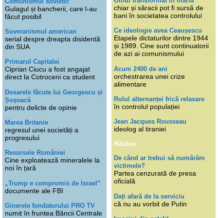
Omul transformat în marfă
Comunismul sovietic
chiar și săracii pot fi sursă de
Gulagul și bancherii, care l-au
bani în societatea controlului
făcut posibil
Ce ideologie avea Ceaușescu
Suveranismul american
Etapele dictaturilor dintre 1944
serial despre dreapta disidentă
și 1989. Cine sunt continuatorii
din SUA
de azi ai comunismului
Primarul Capitalei
Acum 2400 de ani
Ciprian Ciucu a fost angajat
orchestrarea unei crize
direct la Cotroceni ca student
alimentare
Dosarele făcute lui Georgescu și
Rolul alternanței frică relaxare
Șoșoacă
în controlul populației
pentru delicte de opinie
Jean Jacques Rousseau
Marea Britanie
ideolog al tiraniei
regresul unei societăți a
progresului
Război
Resursele României
De când ar trebui să numărăm
Cine exploatează mineralele la
victimele?
noi în țară
Partea cenzurată de presa
oficială
„Trump e compromis de Israel”
documente ale FBI
Dați afară de la serviciu
că nu au vorbit de Putin
Ginerele fondatorului PRO TV
numit în fruntea Băncii Centrale