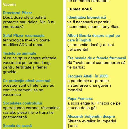
de ce merită sărbătorit
Vaccin
Lumea nouă
Directorul Pfizer
Două doze oferă puțină
Identitatea biometrică
protecție sau deloc. Nici 3 nu
va fi necesară repornirii
imunizează
economiei, spune Tony Blair
Șeful Pfizer recunoaște
Albert Bourla despre cipul pe
tehnologica m-ARN poate
care îl înghiți
modifica ADN-ul uman
și transmite dacă ți-ai luat
tratamentul
Testele pe animale
și ce ne spun despre efectele
Era nevoie de o femeie frumoasă
vaccinului pe termen lung,
Să învețe omul contemporan să
pentru fertilitate și femei
fie bărbat
gravide.
Jacques Attali, în 2009:
o pandemie ar permite
Ce protecție oferă vaccinul
acestea sunt cifrele, care au
instaurarea unui guvern
convins oamenii să se
mondial
vaccineze
Papa Francisc
a scos efigia lui Hristos de pe
Societatea controlului
operațiunea corona, răscoalele
crucea de la gât
rasiale, piese într-o tranziție
Alexandr Soljenițîn despre
postmodernă
Situația evreilor în Imperiul
Țarist
Școala de acasă