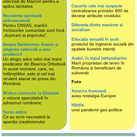
interzisă de Macron pentru a
Cazurile cele mai suspecte
apăra laicitatea
centralizarea primelor 800 de
decese atribuite covidului
Rezistența spirituală
anticomunistă
Diferența dintre marxism și
Pentru CNSAS, martirii
socialism
închisorilor comuniste sunt încă
„dușmani ai poporului”.
Educația sexuală în școli
proiectul de inginerie socială din
Despre Bartolomeu Anania și
spatele bunelor intenții
alegerea nefericită a unui
preafericit
Arabii, în topul latifundiarilor
Un elogiu adus celui mai mare
Marii proprietari de teren în
predicator din Biserica Ortodoxă
România și beneficiarii de
în acest moment, care, nu
subvenții
întâmplător, este și cel mai
virulent atacat de presa din
Foto
România
America frumoasă
Mistica iconicului la Ghelasie
avea nostalgia Europei
o viziune speculativă în
isihasmul românesc
Hărțile
unei pandemii geo-politice
Surse antice
Ce au scris necreștinii la
apariția creștinismului