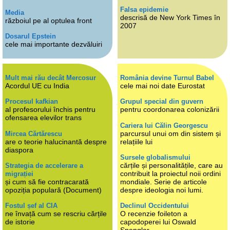
Falsa epidemie
Media
descrisă de New York Times în
războiul pe al optulea front
2007
Dosarul Epstein
cele mai importante dezvăluiri
Mult mai rău decât Mercosur
România devine Turnul Babel
Acordul UE cu India
cele mai noi date Eurostat
Procesul kafkian
Grupul special din guvern
al profesorului închis pentru
pentru coordonarea colonizării
ofensarea elevilor trans
Cariera lui Călin Georgescu
parcursul unui om din sistem și
Mircea Cărtărescu
are o teorie halucinantă despre
relațiile lui
diaspora
Sursele globalismului
cărțile și personalitățile, care au
Strategia de accelerare a
contribuit la proiectul noii ordini
migrației
și cum să fie contracarată
mondiale. Serie de articole
opoziția populară (Document)
despre ideologia noi lumi.
Fostul șef al CIA
Declinul Occidentului
ne învață cum se rescriu cărțile
O recenzie foileton a
de istorie
capodoperei lui Oswald