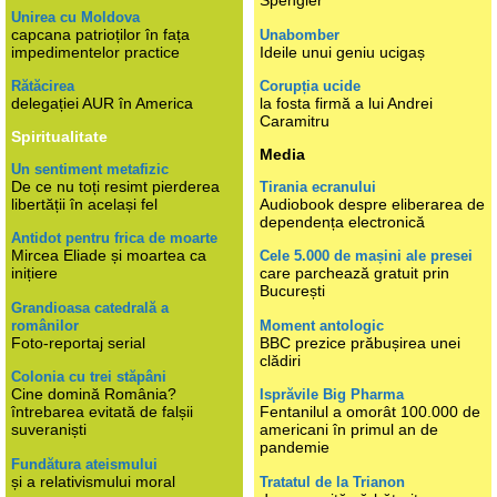
Spengler
Unirea cu Moldova
capcana patrioților în fața
Unabomber
impedimentelor practice
Ideile unui geniu ucigaș
Rătăcirea
Corupția ucide
delegației AUR în America
la fosta firmă a lui Andrei
Caramitru
Spiritualitate
Media
Un sentiment metafizic
De ce nu toți resimt pierderea
Tirania ecranului
libertății în același fel
Audiobook despre eliberarea de
dependența electronică
Antidot pentru frica de moarte
Mircea Eliade și moartea ca
Cele 5.000 de mașini ale presei
inițiere
care parchează gratuit prin
București
Grandioasa catedrală a
românilor
Moment antologic
Foto-reportaj serial
BBC prezice prăbușirea unei
clădiri
Colonia cu trei stăpâni
Cine domină România?
Isprăvile Big Pharma
întrebarea evitată de falșii
Fentanilul a omorât 100.000 de
suveraniști
americani în primul an de
pandemie
Fundătura ateismului
și a relativismului moral
Tratatul de la Trianon