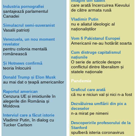
Imagini din satelit
care arată încercuirea Kievului
Industria pornografiei
de către armata rusă
șantajează parlamentul
Canadei
Vladimir Putin
nu e aliatul ideologic al
Simulacrul semi-suveranist
naționaliștilor
Vasalii patrioți
Vom fi Pakistanul Europei
Venezuela, un nou moment
Americanii ne-au hotărât soarta
revelator
pentru colonia mentală
Cum distruge capitalismul
românească
națiunile
O serie de articole despre
Și Hotnews confirmă
conflictul dintre liberalism și
teoria înlocuirii
statele naționale
Donald Trump și Elon Musk
Pandemie
au mai dat o țeapă americanilor
Graficul care arată
Raportul american
că nu e niciun val și nici n-a fost
Cenzura UE și imixtiunile în
alegerile din România și
Dezvăluirea umflării din pix a
Moldova
deceselor
n-a mirat pe nimeni
Interviul care a făcut istorie
Vladimir Putin, în dialog cu
Descoperirile profesorului de la
Tucker Carlson
Stanford
spulberă isteria coronavirus