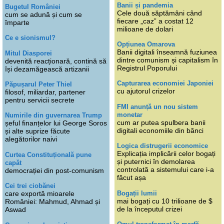
Banii și pandemia
Bugetul României
Cele două săptămâni când
cum se adună și cum se
fiecare „caz” a costat 12
împarte
milioane de dolari
Ce e sionismul?
Opțiunea Omarova
Banii digitali înseamnă fuziunea
Mitul Diasporei
dintre comunism și capitalism în
devenită reacționară, contină să
Registrul Poporului
își dezamăgească artizanii
Capturarea economiei Japoniei
Păpușarul Peter Thiel
cu ajutorul crizelor
filosof, miliardar, partener
pentru servicii secrete
FMI anunță un nou sistem
monetar
Numirile din guvernarea Trump
cum ar putea spulbera banii
șeful finanțelor lui George Soros
digitali economiile din bănci
și alte suprize făcute
alegătorilor naivi
Logica distrugerii economice
Explicația implicării celor bogați
Curtea Constituțională pune
și puternici în demolarea
capăt
controlată a sistemului care i-a
democrației din post-comunism
făcut așa
Cei trei ciobănei
Bogații lumii
care exportă mioarele
mai bogați cu 10 trilioane de $
României: Mahmud, Ahmad și
de la începutul crizei
Aswad