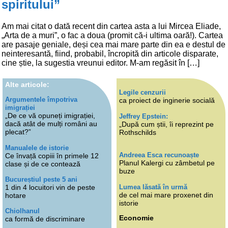
spiritului”
Am mai citat o dată recent din cartea asta a lui Mircea Eliade,
„Arta de a muri”, o fac a doua (promit că-i ultima oară!). Cartea
are pasaje geniale, deși cea mai mare parte din ea e destul de
neinteresantă, fiind, probabil, încropită din articole disparate,
cine știe, la sugestia vreunui editor. M-am regăsit în […]
Alte articole:
Legile cenzurii
Argumentele împotriva
ca proiect de inginerie socială
imigrației
„De ce vă opuneți imigrației,
Jeffrey Epstein:
dacă atât de mulți români au
„După cum știi, îi reprezint pe
plecat?”
Rothschilds
Manualele de istorie
Andreea Esca recunoaște
Ce învață copiii în primele 12
Planul Kalergi cu zâmbetul pe
clase și de ce contează
buze
Bucureștiul peste 5 ani
Lumea lăsată în urmă
1 din 4 locuitori vin de peste
de cel mai mare proxenet din
hotare
istorie
Chiolhanul
Economie
ca formă de discriminare