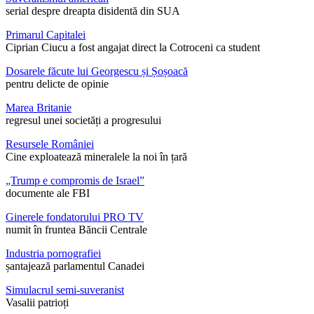
serial despre dreapta disidentă din SUA
Primarul Capitalei
Ciprian Ciucu a fost angajat direct la Cotroceni ca student
Dosarele făcute lui Georgescu și Șoșoacă
pentru delicte de opinie
Marea Britanie
regresul unei societăți a progresului
Resursele României
Cine exploatează mineralele la noi în țară
„Trump e compromis de Israel”
documente ale FBI
Ginerele fondatorului PRO TV
numit în fruntea Băncii Centrale
Industria pornografiei
șantajează parlamentul Canadei
Simulacrul semi-suveranist
Vasalii patrioți