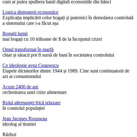
cum ar putea spulbera banii digitali economiile din bănci
Logica distrugerii economice
Explicația implicării celor bogați și puternici în demolarea controlată
a sistemului care i-a făcut așa
Bogații lumii
mai bogați cu 10 trilioane de $ de la începutul crizei
Omul transformat în marfă
chiar și săracii pot fi sursă de bani în societatea controlului
Ce ideologie avea Ceaușescu
Etapele dictaturilor dintre 1944 și 1989. Cine sunt continuatorii de
azi ai comunismului
Acum 2400 de ani
orchestrarea unei crize alimentare
Rolul alternanței frică relaxare
în controlul populației
Jean Jacques Rousseau
ideolog al tiraniei
Război