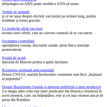
tehnologica m-ARN poate modifica ADN-ul uman
Testele pe animale
și ce ne spun despre efectele vaccinului pe termen lung, pentru
fertilitate și femei gravide.
Ce protecție oferă vaccinul
acestea sunt cifrele, care au convins oamenii să se vaccineze
Societatea controlului
operațiunea corona, răscoalele rasiale, piese într-o tranziție
postmodernă
Școala de acasă
interzisă de Macron pentru a apăra laicitatea
Rezistența spirituală anticomunistă
Pentru CNSAS, martirii închisorilor comuniste sunt încă „dușmani
ai poporului”.
Despre Bartolomeu Anania și alegerea nefericită a unui preafericit
Un elogiu adus celui mai mare predicator din Biserica Ortodoxă în
acest moment, care, nu întâmplător, este și cel mai virulent atacat de
presa din România