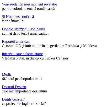
Venezuela, un nou moment revelator
pentru colonia mentală românească
Și Hotnews confirmă
teoria înlocuirii
Donald Trump și Elon Musk
au mai dat o țeapă americanilor
Raportul american
Cenzura UE și imixtiunile în alegerile din România și Moldova
Interviul care a făcut istorie
Vladimir Putin, în dialog cu Tucker Carlson
Media
războiul pe al optulea front
Dosarul Epstein
cele mai importante dezvăluiri
Legile cenzurii
ca proiect de inginerie socială