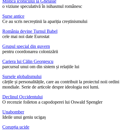
Mistica iconicului la Ghelasie
o viziune speculativă în isihasmul românesc
Surse antice
Ce au scris necreștinii la apariția creștinismului
România devine Turnul Babel
cele mai noi date Eurostat
Grupul special din guvern
pentru coordonarea colonizării
Cariera lui Călin Georgescu
parcursul unui om din sistem și relațiile lui
Sursele globalismului
cărțile și personalitățile, care au contribuit la proiectul noii ordini
mondiale. Serie de articole despre ideologia noi lumi.
Declinul Occidentului
O recenzie foileton a capodoperei lui Oswald Spengler
Unabomber
Ideile unui geniu ucigaș
Corupția ucide