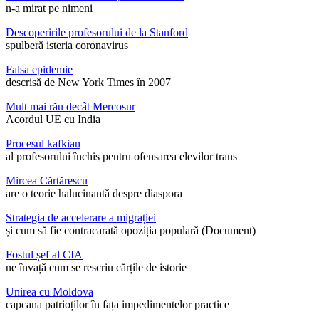
n-a mirat pe nimeni
Descoperirile profesorului de la Stanford
spulberă isteria coronavirus
Falsa epidemie
descrisă de New York Times în 2007
Mult mai rău decât Mercosur
Acordul UE cu India
Procesul kafkian
al profesorului închis pentru ofensarea elevilor trans
Mircea Cărtărescu
are o teorie halucinantă despre diaspora
Strategia de accelerare a migrației
și cum să fie contracarată opoziția populară (Document)
Fostul șef al CIA
ne învață cum se rescriu cărțile de istorie
Unirea cu Moldova
capcana patrioților în fața impedimentelor practice