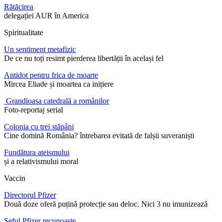
Rătăcirea
delegației AUR în America
Spiritualitate
Un sentiment metafizic
De ce nu toți resimt pierderea libertății în același fel
Antidot pentru frica de moarte
Mircea Eliade și moartea ca inițiere
Grandioasa catedrală a românilor
Foto-reportaj serial
Colonia cu trei stăpâni
Cine domină România? întrebarea evitată de falșii suveraniști
Fundătura ateismului
și a relativismului moral
Vaccin
Directorul Pfizer
Două doze oferă puțină protecție sau deloc. Nici 3 nu imunizează
Șeful Pfizer recunoaște