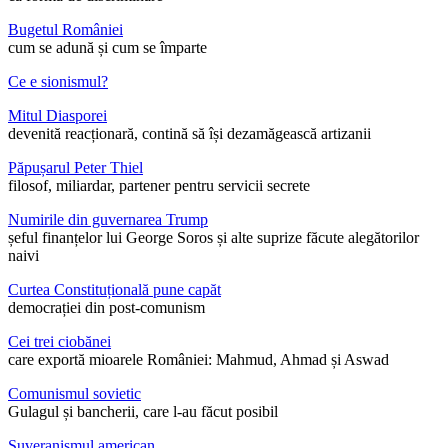
Bugetul României
cum se adună și cum se împarte
Ce e sionismul?
Mitul Diasporei
devenită reacționară, contină să își dezamăgească artizanii
Păpușarul Peter Thiel
filosof, miliardar, partener pentru servicii secrete
Numirile din guvernarea Trump
șeful finanțelor lui George Soros și alte suprize făcute alegătorilor
naivi
Curtea Constituțională pune capăt
democrației din post-comunism
Cei trei ciobănei
care exportă mioarele României: Mahmud, Ahmad și Aswad
Comunismul sovietic
Gulagul și bancherii, care l-au făcut posibil
Suveranismul american