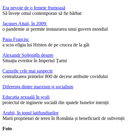
Era nevoie de o femeie frumoasă
Să învețe omul contemporan să fie bărbat
Jacques Attali, în 2009:
o pandemie ar permite instaurarea unui guvern mondial
Papa Francisc
a scos efigia lui Hristos de pe crucea de la gât
Alexandr Soljenițîn despre
Situația evreilor în Imperiul Țarist
Cazurile cele mai suspecte
centralizarea primelor 800 de decese atribuite covidului
Diferența dintre marxism și socialism
Educația sexuală în școli
proiectul de inginerie socială din spatele bunelor intenții
Arabii, în topul latifundiarilor
Marii proprietari de teren în România și beneficiarii de subvenții
Foto