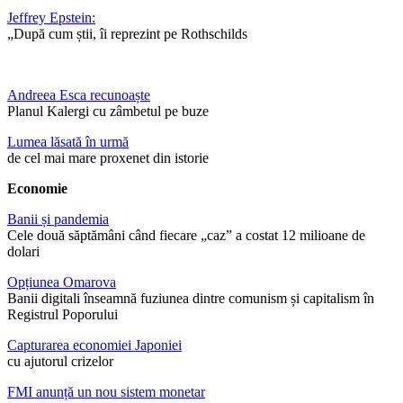
Jeffrey Epstein:
„După cum știi, îi reprezint pe Rothschilds
Andreea Esca recunoaște
Planul Kalergi cu zâmbetul pe buze
Lumea lăsată în urmă
de cel mai mare proxenet din istorie
Economie
Banii și pandemia
Cele două săptămâni când fiecare „caz” a costat 12 milioane de
dolari
Opțiunea Omarova
Banii digitali înseamnă fuziunea dintre comunism și capitalism în
Registrul Poporului
Capturarea economiei Japoniei
cu ajutorul crizelor
FMI anunță un nou sistem monetar