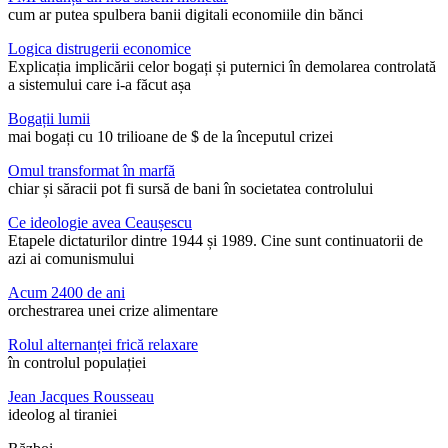
cum ar putea spulbera banii digitali economiile din bănci
Logica distrugerii economice
Explicația implicării celor bogați și puternici în demolarea controlată
a sistemului care i-a făcut așa
Bogații lumii
mai bogați cu 10 trilioane de $ de la începutul crizei
Omul transformat în marfă
chiar și săracii pot fi sursă de bani în societatea controlului
Ce ideologie avea Ceaușescu
Etapele dictaturilor dintre 1944 și 1989. Cine sunt continuatorii de
azi ai comunismului
Acum 2400 de ani
orchestrarea unei crize alimentare
Rolul alternanței frică relaxare
în controlul populației
Jean Jacques Rousseau
ideolog al tiraniei