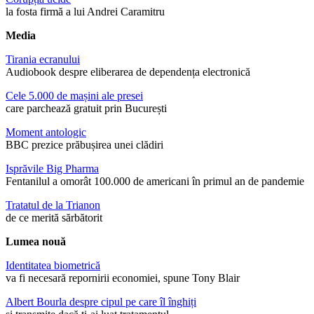
la fosta firmă a lui Andrei Caramitru
Media
Tirania ecranului
Audiobook despre eliberarea de dependența electronică
Cele 5.000 de mașini ale presei
care parchează gratuit prin București
Moment antologic
BBC prezice prăbușirea unei clădiri
Isprăvile Big Pharma
Fentanilul a omorât 100.000 de americani în primul an de pandemie
Tratatul de la Trianon
de ce merită sărbătorit
Lumea nouă
Identitatea biometrică
va fi necesară repornirii economiei, spune Tony Blair
Albert Bourla despre cipul pe care îl înghiți