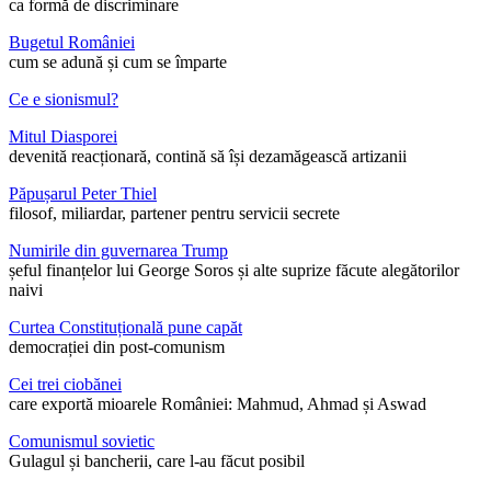
ca formă de discriminare
Bugetul României
cum se adună și cum se împarte
Ce e sionismul?
Mitul Diasporei
devenită reacționară, contină să își dezamăgească artizanii
Păpușarul Peter Thiel
filosof, miliardar, partener pentru servicii secrete
Numirile din guvernarea Trump
șeful finanțelor lui George Soros și alte suprize făcute alegătorilor
naivi
Curtea Constituțională pune capăt
democrației din post-comunism
Cei trei ciobănei
care exportă mioarele României: Mahmud, Ahmad și Aswad
Comunismul sovietic
Gulagul și bancherii, care l-au făcut posibil