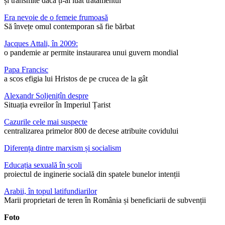
și transmite dacă ți-ai luat tratamentul
Era nevoie de o femeie frumoasă
Să învețe omul contemporan să fie bărbat
Jacques Attali, în 2009:
o pandemie ar permite instaurarea unui guvern mondial
Papa Francisc
a scos efigia lui Hristos de pe crucea de la gât
Alexandr Soljenițîn despre
Situația evreilor în Imperiul Țarist
Cazurile cele mai suspecte
centralizarea primelor 800 de decese atribuite covidului
Diferența dintre marxism și socialism
Educația sexuală în școli
proiectul de inginerie socială din spatele bunelor intenții
Arabii, în topul latifundiarilor
Marii proprietari de teren în România și beneficiarii de subvenții
Foto