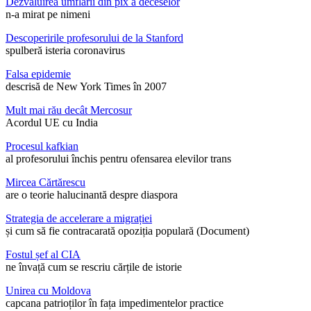
Dezvăluirea umflării din pix a deceselor
n-a mirat pe nimeni
Descoperirile profesorului de la Stanford
spulberă isteria coronavirus
Falsa epidemie
descrisă de New York Times în 2007
Mult mai rău decât Mercosur
Acordul UE cu India
Procesul kafkian
al profesorului închis pentru ofensarea elevilor trans
Mircea Cărtărescu
are o teorie halucinantă despre diaspora
Strategia de accelerare a migrației
și cum să fie contracarată opoziția populară (Document)
Fostul șef al CIA
ne învață cum se rescriu cărțile de istorie
Unirea cu Moldova
capcana patrioților în fața impedimentelor practice