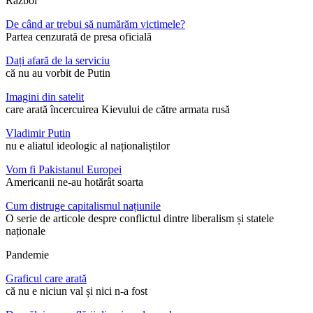
Război
De când ar trebui să numărăm victimele?
Partea cenzurată de presa oficială
Dați afară de la serviciu
că nu au vorbit de Putin
Imagini din satelit
care arată încercuirea Kievului de către armata rusă
Vladimir Putin
nu e aliatul ideologic al naționaliștilor
Vom fi Pakistanul Europei
Americanii ne-au hotărât soarta
Cum distruge capitalismul națiunile
O serie de articole despre conflictul dintre liberalism și statele
naționale
Pandemie
Graficul care arată
că nu e niciun val și nici n-a fost