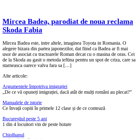
Mircea Badea, parodiat de noua reclama
Skoda Fabia
Mircea Badea este, intre altele, imaginea Toyota in Romania. O
alegere bizara din partea japonezilor, dat fiind ca Badea ar fi mai
usor de asociat cu tractoarele Roman decat cu o masina de oras. Cei
de la Skoda au gasit o metoda ieftina pentru un spot de criza, care sa
starneasca oarece valva fara sa […]
Alte articole:
Argumentele împotriva imigrației
„De ce vă opuneți imigrației, dacă atât de mulți români au plecat?”
Manualele de istorie
Ce învață copiii în primele 12 clase și de ce contează
Bucureștiul peste 5 ani
1 din 4 locuitori vin de peste hotare
Chiolhanul