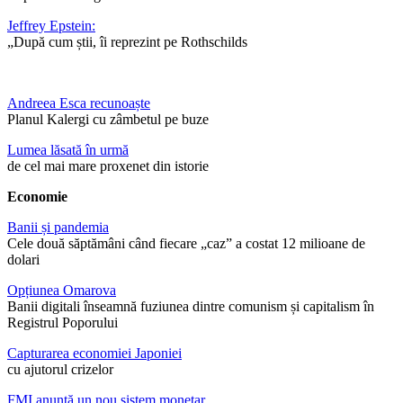
Jeffrey Epstein:
„După cum știi, îi reprezint pe Rothschilds
Andreea Esca recunoaște
Planul Kalergi cu zâmbetul pe buze
Lumea lăsată în urmă
de cel mai mare proxenet din istorie
Economie
Banii și pandemia
Cele două săptămâni când fiecare „caz” a costat 12 milioane de
dolari
Opțiunea Omarova
Banii digitali înseamnă fuziunea dintre comunism și capitalism în
Registrul Poporului
Capturarea economiei Japoniei
cu ajutorul crizelor
FMI anunță un nou sistem monetar