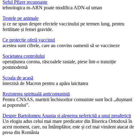
Șeful Pfizer recunoaște
tehnologica m-ARN poate modifica ADN-ul uman
Testele pe animale
și ce ne spun despre efectele vaccinului pe termen lung, pentru
fertilitate și femei gravide.
Ce protecție oferă vaccinul
acestea sunt cifrele, care au convins oamenii să se vaccineze
Societatea controlului
operațiunea corona, răscoalele rasiale, piese într-o tranziție
postmodernă
Școala de acasă
interzisă de Macron pentru a apăra laicitatea
Rezistența spirituală anticomunistă
Pentru CNSAS, martirii închisorilor comuniste sunt încă „dușmani
ai poporului”.
Despre Bartolomeu Anania și alegerea nefericită a unui preafericit
Un elogiu adus celui mai mare predicator din Biserica Ortodoxă în
acest moment, care, nu întâmplător, este și cel mai virulent atacat de
presa din România