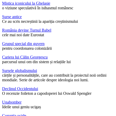
Mistica iconicului la Ghelasie
o viziune speculativă în isihasmul românesc
Surse antice
Ce au scris necreștinii la apariția creștinismului
România devine Turnul Babel
cele mai noi date Eurostat
Grupul special din guvern
pentru coordonarea colonizării
Cariera lui Călin Georgescu
parcursul unui om din sistem și relațiile lui
Sursele globalismului
cărțile și personalitățile, care au contribuit la proiectul noii ordini
mondiale. Serie de articole despre ideologia noi lumi.
Declinul Occidentului
O recenzie foileton a capodoperei lui Oswald Spengler
Unabomber
Ideile unui geniu ucigaș
Corupția ucide