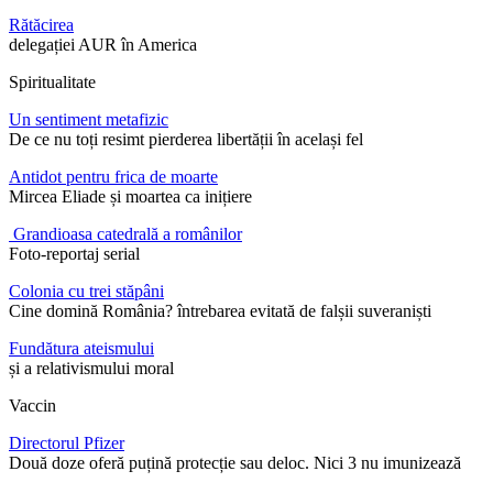
Rătăcirea
delegației AUR în America
Spiritualitate
Un sentiment metafizic
De ce nu toți resimt pierderea libertății în același fel
Antidot pentru frica de moarte
Mircea Eliade și moartea ca inițiere
Grandioasa catedrală a românilor
Foto-reportaj serial
Colonia cu trei stăpâni
Cine domină România? întrebarea evitată de falșii suveraniști
Fundătura ateismului
și a relativismului moral
Vaccin
Directorul Pfizer
Două doze oferă puțină protecție sau deloc. Nici 3 nu imunizează