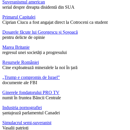
Suveranismul american
serial despre dreapta disidentă din SUA
Primarul Capitalei
Ciprian Ciucu a fost angajat direct la Cotroceni ca student
Dosarele făcute lui Georgescu și Șoșoacă
pentru delicte de opinie
Marea Britanie
regresul unei societăți a progresului
Resursele României
Cine exploatează mineralele la noi în țară
„Trump e compromis de Israel”
documente ale FBI
Ginerele fondatorului PRO TV
numit în fruntea Băncii Centrale
Industria pornografiei
șantajează parlamentul Canadei
Simulacrul semi-suveranist
Vasalii patrioți