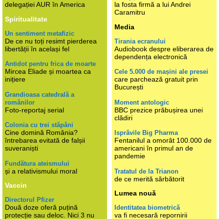
delegației AUR în America
la fosta firmă a lui Andrei
Caramitru
Spiritualitate
Media
Un sentiment metafizic
De ce nu toți resimt pierderea
Tirania ecranului
libertății în același fel
Audiobook despre eliberarea de
dependența electronică
Antidot pentru frica de moarte
Mircea Eliade și moartea ca
Cele 5.000 de mașini ale presei
inițiere
care parchează gratuit prin
București
Grandioasa catedrală a
românilor
Moment antologic
Foto-reportaj serial
BBC prezice prăbușirea unei
clădiri
Colonia cu trei stăpâni
Cine domină România?
Isprăvile Big Pharma
întrebarea evitată de falșii
Fentanilul a omorât 100.000 de
suveraniști
americani în primul an de
pandemie
Fundătura ateismului
și a relativismului moral
Tratatul de la Trianon
de ce merită sărbătorit
Vaccin
Lumea nouă
Directorul Pfizer
Două doze oferă puțină
Identitatea biometrică
protecție sau deloc. Nici 3 nu
va fi necesară repornirii