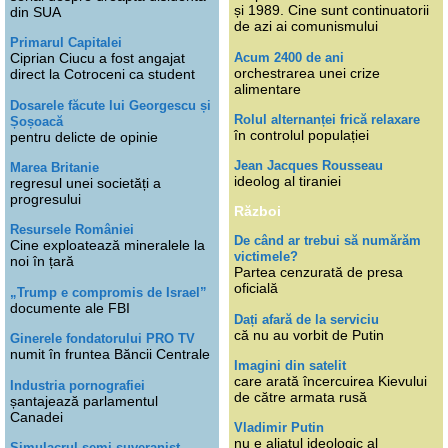
și 1989. Cine sunt continuatorii
din SUA
de azi ai comunismului
Primarul Capitalei
Acum 2400 de ani
Ciprian Ciucu a fost angajat
orchestrarea unei crize
direct la Cotroceni ca student
alimentare
Dosarele făcute lui Georgescu și
Rolul alternanței frică relaxare
Șoșoacă
în controlul populației
pentru delicte de opinie
Jean Jacques Rousseau
Marea Britanie
ideolog al tiraniei
regresul unei societăți a
progresului
Război
Resursele României
De când ar trebui să numărăm
Cine exploatează mineralele la
victimele?
noi în țară
Partea cenzurată de presa
oficială
„Trump e compromis de Israel”
documente ale FBI
Dați afară de la serviciu
că nu au vorbit de Putin
Ginerele fondatorului PRO TV
numit în fruntea Băncii Centrale
Imagini din satelit
care arată încercuirea Kievului
Industria pornografiei
de către armata rusă
șantajează parlamentul
Canadei
Vladimir Putin
nu e aliatul ideologic al
Simulacrul semi-suveranist