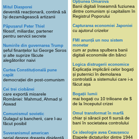
Opțiunea Omarova
Banii digitali înseamnă fuziunea
Mitul Diasporei
dintre comunism și capitalism în
devenită reacționară, contină să
Registrul Poporului
își dezamăgească artizanii
Capturarea economiei Japoniei
Păpușarul Peter Thiel
cu ajutorul crizelor
filosof, miliardar, partener
pentru servicii secrete
FMI anunță un nou sistem
monetar
Numirile din guvernarea Trump
cum ar putea spulbera banii
șeful finanțelor lui George Soros
digitali economiile din bănci
și alte suprize făcute
alegătorilor naivi
Logica distrugerii economice
Explicația implicării celor bogați
Curtea Constituțională pune
și puternici în demolarea
capăt
controlată a sistemului care i-a
democrației din post-comunism
făcut așa
Cei trei ciobănei
Bogații lumii
care exportă mioarele
mai bogați cu 10 trilioane de $
României: Mahmud, Ahmad și
de la începutul crizei
Aswad
Omul transformat în marfă
Comunismul sovietic
chiar și săracii pot fi sursă de
Gulagul și bancherii, care l-au
bani în societatea controlului
făcut posibil
Ce ideologie avea Ceaușescu
Suveranismul american
Etapele dictaturilor dintre 1944
serial despre dreapta disidentă