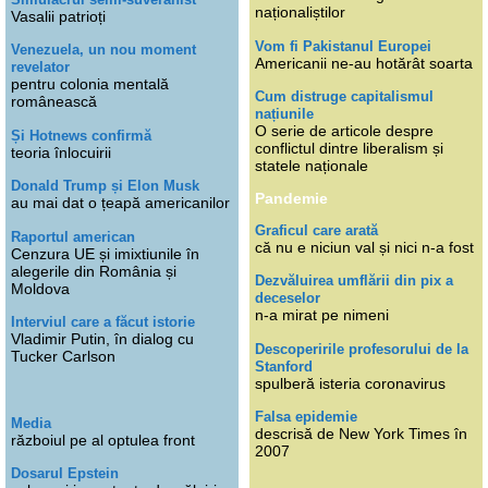
naționaliștilor
Vasalii patrioți
Vom fi Pakistanul Europei
Venezuela, un nou moment
Americanii ne-au hotărât soarta
revelator
pentru colonia mentală
Cum distruge capitalismul
românească
națiunile
O serie de articole despre
Și Hotnews confirmă
conflictul dintre liberalism și
teoria înlocuirii
statele naționale
Donald Trump și Elon Musk
Pandemie
au mai dat o țeapă americanilor
Graficul care arată
Raportul american
că nu e niciun val și nici n-a fost
Cenzura UE și imixtiunile în
alegerile din România și
Dezvăluirea umflării din pix a
Moldova
deceselor
n-a mirat pe nimeni
Interviul care a făcut istorie
Vladimir Putin, în dialog cu
Descoperirile profesorului de la
Tucker Carlson
Stanford
spulberă isteria coronavirus
Falsa epidemie
Media
descrisă de New York Times în
războiul pe al optulea front
2007
Dosarul Epstein