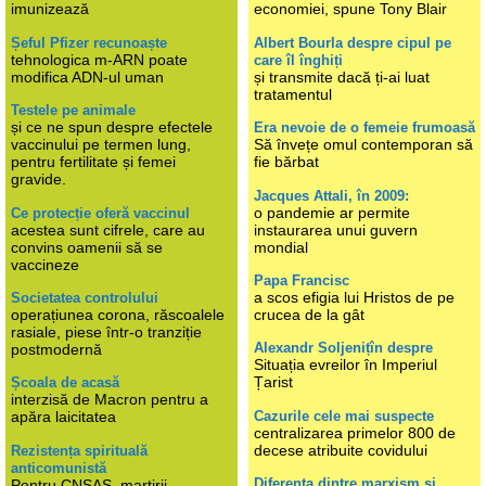
imunizează
economiei, spune Tony Blair
Șeful Pfizer recunoaște
Albert Bourla despre cipul pe
tehnologica m-ARN poate
care îl înghiți
modifica ADN-ul uman
și transmite dacă ți-ai luat
tratamentul
Testele pe animale
și ce ne spun despre efectele
Era nevoie de o femeie frumoasă
vaccinului pe termen lung,
Să învețe omul contemporan să
pentru fertilitate și femei
fie bărbat
gravide.
Jacques Attali, în 2009:
o pandemie ar permite
Ce protecție oferă vaccinul
acestea sunt cifrele, care au
instaurarea unui guvern
convins oamenii să se
mondial
vaccineze
Papa Francisc
a scos efigia lui Hristos de pe
Societatea controlului
operațiunea corona, răscoalele
crucea de la gât
rasiale, piese într-o tranziție
Alexandr Soljenițîn despre
postmodernă
Situația evreilor în Imperiul
Țarist
Școala de acasă
interzisă de Macron pentru a
Cazurile cele mai suspecte
apăra laicitatea
centralizarea primelor 800 de
decese atribuite covidului
Rezistența spirituală
anticomunistă
Diferența dintre marxism și
Pentru CNSAS, martirii