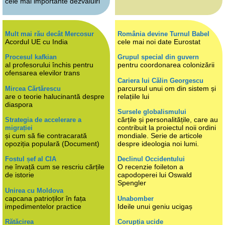
cele mai importante dezvăluiri
Mult mai rău decât Mercosur
România devine Turnul Babel
Acordul UE cu India
cele mai noi date Eurostat
Procesul kafkian
Grupul special din guvern
al profesorului închis pentru
pentru coordonarea colonizării
ofensarea elevilor trans
Cariera lui Călin Georgescu
parcursul unui om din sistem și
Mircea Cărtărescu
are o teorie halucinantă despre
relațiile lui
diaspora
Sursele globalismului
cărțile și personalitățile, care au
Strategia de accelerare a
contribuit la proiectul noii ordini
migrației
și cum să fie contracarată
mondiale. Serie de articole
opoziția populară (Document)
despre ideologia noi lumi.
Fostul șef al CIA
Declinul Occidentului
ne învață cum se rescriu cărțile
O recenzie foileton a
de istorie
capodoperei lui Oswald
Spengler
Unirea cu Moldova
capcana patrioților în fața
Unabomber
impedimentelor practice
Ideile unui geniu ucigaș
Rătăcirea
Corupția ucide