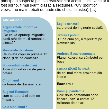
principala suspecta pe lista realizatorilor acestui film. Daca ar fi
fost porno, filmul s-ar fi clasat la sectiunea POV (point of
view… nu ma intrebati de unde stiu chestiile astea). […]
Alte articole:
Legile cenzurii
Argumentele împotriva
ca proiect de inginerie socială
imigrației
„De ce vă opuneți imigrației,
Jeffrey Epstein:
dacă atât de mulți români au
„După cum știi, îi reprezint pe
plecat?”
Rothschilds
Manualele de istorie
Andreea Esca recunoaște
Ce învață copiii în primele 12
Planul Kalergi cu zâmbetul pe
clase și de ce contează
buze
Bucureștiul peste 5 ani
Lumea lăsată în urmă
1 din 4 locuitori vin de peste
de cel mai mare proxenet din
hotare
istorie
Chiolhanul
Economie
ca formă de discriminare
Banii și pandemia
Bugetul României
Cele două săptămâni când
cum se adună și cum se
fiecare „caz” a costat 12
împarte
milioane de dolari
Ce e sionismul?