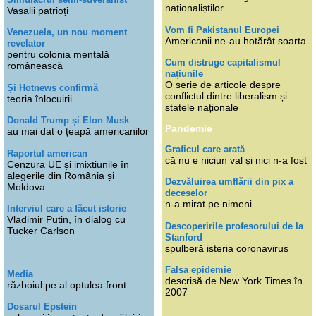
naționaliștilor
Vasalii patrioți
Vom fi Pakistanul Europei
Venezuela, un nou moment
Americanii ne-au hotărât soarta
revelator
pentru colonia mentală
Cum distruge capitalismul
românească
națiunile
O serie de articole despre
Și Hotnews confirmă
conflictul dintre liberalism și
teoria înlocuirii
statele naționale
Donald Trump și Elon Musk
Pandemie
au mai dat o țeapă americanilor
Graficul care arată
Raportul american
că nu e niciun val și nici n-a fost
Cenzura UE și imixtiunile în
alegerile din România și
Dezvăluirea umflării din pix a
Moldova
deceselor
n-a mirat pe nimeni
Interviul care a făcut istorie
Vladimir Putin, în dialog cu
Descoperirile profesorului de la
Tucker Carlson
Stanford
spulberă isteria coronavirus
Falsa epidemie
Media
descrisă de New York Times în
războiul pe al optulea front
2007
Dosarul Epstein