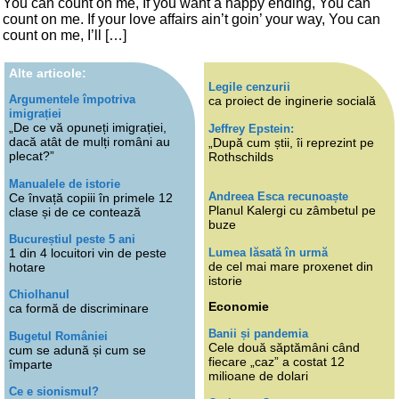
You can count on me, If you want a happy ending, You can
count on me. If your love affairs ain’t goin’ your way, You can
count on me, I’ll […]
Alte articole:
Legile cenzurii
Argumentele împotriva
ca proiect de inginerie socială
imigrației
„De ce vă opuneți imigrației,
Jeffrey Epstein:
dacă atât de mulți români au
„După cum știi, îi reprezint pe
plecat?”
Rothschilds
Manualele de istorie
Andreea Esca recunoaște
Ce învață copiii în primele 12
Planul Kalergi cu zâmbetul pe
clase și de ce contează
buze
Bucureștiul peste 5 ani
Lumea lăsată în urmă
1 din 4 locuitori vin de peste
de cel mai mare proxenet din
hotare
istorie
Chiolhanul
Economie
ca formă de discriminare
Banii și pandemia
Bugetul României
Cele două săptămâni când
cum se adună și cum se
fiecare „caz” a costat 12
împarte
milioane de dolari
Ce e sionismul?