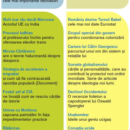
cele mai importante dezvăluiri
Mult mai rău decât Mercosur
România devine Turnul Babel
Acordul UE cu India
cele mai noi date Eurostat
Procesul kafkian
Grupul special din guvern
al profesorului închis pentru
pentru coordonarea colonizării
ofensarea elevilor trans
Cariera lui Călin Georgescu
parcursul unui om din sistem și
Mircea Cărtărescu
are o teorie halucinantă despre
relațiile lui
diaspora
Sursele globalismului
cărțile și personalitățile, care au
Strategia de accelerare a
contribuit la proiectul noii ordini
migrației
și cum să fie contracarată
mondiale. Serie de articole
opoziția populară (Document)
despre ideologia noi lumi.
Fostul șef al CIA
Declinul Occidentului
ne învață cum se rescriu cărțile
O recenzie foileton a
de istorie
capodoperei lui Oswald
Spengler
Unirea cu Moldova
capcana patrioților în fața
Unabomber
impedimentelor practice
Ideile unui geniu ucigaș
Rătăcirea
Corupția ucide