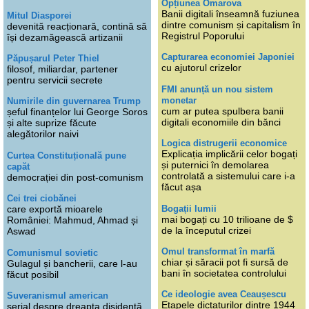
Opțiunea Omarova
Banii digitali înseamnă fuziunea
Mitul Diasporei
dintre comunism și capitalism în
devenită reacționară, contină să
Registrul Poporului
își dezamăgească artizanii
Capturarea economiei Japoniei
Păpușarul Peter Thiel
cu ajutorul crizelor
filosof, miliardar, partener
pentru servicii secrete
FMI anunță un nou sistem
monetar
Numirile din guvernarea Trump
cum ar putea spulbera banii
șeful finanțelor lui George Soros
digitali economiile din bănci
și alte suprize făcute
alegătorilor naivi
Logica distrugerii economice
Explicația implicării celor bogați
Curtea Constituțională pune
și puternici în demolarea
capăt
controlată a sistemului care i-a
democrației din post-comunism
făcut așa
Cei trei ciobănei
Bogații lumii
care exportă mioarele
mai bogați cu 10 trilioane de $
României: Mahmud, Ahmad și
de la începutul crizei
Aswad
Omul transformat în marfă
Comunismul sovietic
chiar și săracii pot fi sursă de
Gulagul și bancherii, care l-au
bani în societatea controlului
făcut posibil
Ce ideologie avea Ceaușescu
Suveranismul american
Etapele dictaturilor dintre 1944
serial despre dreapta disidentă