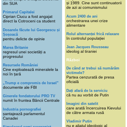
și 1989. Cine sunt continuatorii
din SUA
de azi ai comunismului
Primarul Capitalei
Acum 2400 de ani
Ciprian Ciucu a fost angajat
orchestrarea unei crize
direct la Cotroceni ca student
alimentare
Dosarele făcute lui Georgescu și
Rolul alternanței frică relaxare
Șoșoacă
în controlul populației
pentru delicte de opinie
Jean Jacques Rousseau
Marea Britanie
ideolog al tiraniei
regresul unei societăți a
progresului
Război
Resursele României
De când ar trebui să numărăm
Cine exploatează mineralele la
victimele?
noi în țară
Partea cenzurată de presa
oficială
„Trump e compromis de Israel”
documente ale FBI
Dați afară de la serviciu
că nu au vorbit de Putin
Ginerele fondatorului PRO TV
numit în fruntea Băncii Centrale
Imagini din satelit
care arată încercuirea Kievului
Industria pornografiei
de către armata rusă
șantajează parlamentul
Canadei
Vladimir Putin
nu e aliatul ideologic al
Simulacrul semi-suveranist