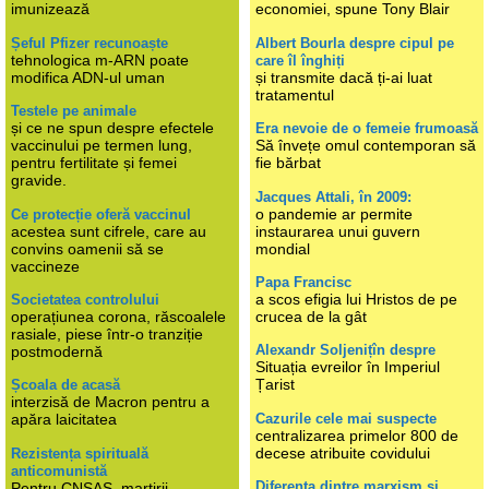
imunizează
economiei, spune Tony Blair
Șeful Pfizer recunoaște
Albert Bourla despre cipul pe
tehnologica m-ARN poate
care îl înghiți
modifica ADN-ul uman
și transmite dacă ți-ai luat
tratamentul
Testele pe animale
și ce ne spun despre efectele
Era nevoie de o femeie frumoasă
vaccinului pe termen lung,
Să învețe omul contemporan să
pentru fertilitate și femei
fie bărbat
gravide.
Jacques Attali, în 2009:
o pandemie ar permite
Ce protecție oferă vaccinul
acestea sunt cifrele, care au
instaurarea unui guvern
convins oamenii să se
mondial
vaccineze
Papa Francisc
a scos efigia lui Hristos de pe
Societatea controlului
operațiunea corona, răscoalele
crucea de la gât
rasiale, piese într-o tranziție
Alexandr Soljenițîn despre
postmodernă
Situația evreilor în Imperiul
Țarist
Școala de acasă
interzisă de Macron pentru a
Cazurile cele mai suspecte
apăra laicitatea
centralizarea primelor 800 de
decese atribuite covidului
Rezistența spirituală
anticomunistă
Diferența dintre marxism și
Pentru CNSAS, martirii