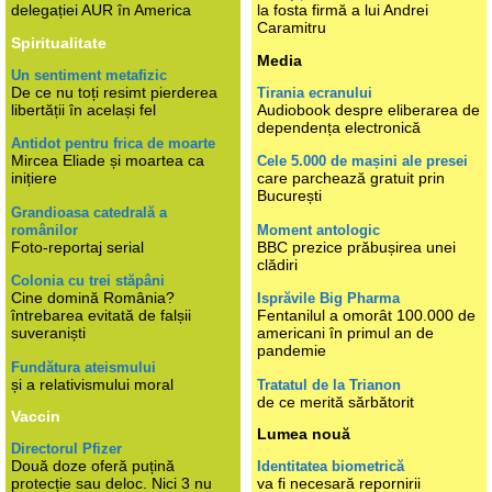
delegației AUR în America
la fosta firmă a lui Andrei
Caramitru
Spiritualitate
Media
Un sentiment metafizic
De ce nu toți resimt pierderea
Tirania ecranului
libertății în același fel
Audiobook despre eliberarea de
dependența electronică
Antidot pentru frica de moarte
Mircea Eliade și moartea ca
Cele 5.000 de mașini ale presei
inițiere
care parchează gratuit prin
București
Grandioasa catedrală a
românilor
Moment antologic
Foto-reportaj serial
BBC prezice prăbușirea unei
clădiri
Colonia cu trei stăpâni
Cine domină România?
Isprăvile Big Pharma
întrebarea evitată de falșii
Fentanilul a omorât 100.000 de
suveraniști
americani în primul an de
pandemie
Fundătura ateismului
și a relativismului moral
Tratatul de la Trianon
de ce merită sărbătorit
Vaccin
Lumea nouă
Directorul Pfizer
Două doze oferă puțină
Identitatea biometrică
protecție sau deloc. Nici 3 nu
va fi necesară repornirii