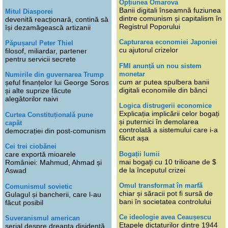
Opțiunea Omarova
Banii digitali înseamnă fuziunea
Mitul Diasporei
dintre comunism și capitalism în
devenită reacționară, contină să
Registrul Poporului
își dezamăgească artizanii
Capturarea economiei Japoniei
Păpușarul Peter Thiel
cu ajutorul crizelor
filosof, miliardar, partener
pentru servicii secrete
FMI anunță un nou sistem
monetar
Numirile din guvernarea Trump
cum ar putea spulbera banii
șeful finanțelor lui George Soros
digitali economiile din bănci
și alte suprize făcute
alegătorilor naivi
Logica distrugerii economice
Explicația implicării celor bogați
Curtea Constituțională pune
și puternici în demolarea
capăt
controlată a sistemului care i-a
democrației din post-comunism
făcut așa
Cei trei ciobănei
Bogații lumii
care exportă mioarele
mai bogați cu 10 trilioane de $
României: Mahmud, Ahmad și
de la începutul crizei
Aswad
Omul transformat în marfă
Comunismul sovietic
chiar și săracii pot fi sursă de
Gulagul și bancherii, care l-au
bani în societatea controlului
făcut posibil
Ce ideologie avea Ceaușescu
Suveranismul american
Etapele dictaturilor dintre 1944
serial despre dreapta disidentă