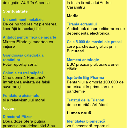
delegației AUR în America
la fosta firmă a lui Andrei
Caramitru
Spiritualitate
Media
Un sentiment metafizic
De ce nu toți resimt pierderea
Tirania ecranului
libertății în același fel
Audiobook despre eliberarea de
dependența electronică
Antidot pentru frica de moarte
Mircea Eliade și moartea ca
Cele 5.000 de mașini ale presei
inițiere
care parchează gratuit prin
București
Grandioasa catedrală a
românilor
Moment antologic
Foto-reportaj serial
BBC prezice prăbușirea unei
clădiri
Colonia cu trei stăpâni
Cine domină România?
Isprăvile Big Pharma
întrebarea evitată de falșii
Fentanilul a omorât 100.000 de
suveraniști
americani în primul an de
pandemie
Fundătura ateismului
și a relativismului moral
Tratatul de la Trianon
de ce merită sărbătorit
Vaccin
Lumea nouă
Directorul Pfizer
Două doze oferă puțină
Identitatea biometrică
protecție sau deloc. Nici 3 nu
va fi necesară repornirii