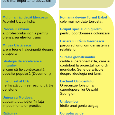
cele mai importante dezvăluiri
Mult mai rău decât Mercosur
România devine Turnul Babel
Acordul UE cu India
cele mai noi date Eurostat
Procesul kafkian
Grupul special din guvern
al profesorului închis pentru
pentru coordonarea colonizării
ofensarea elevilor trans
Cariera lui Călin Georgescu
parcursul unui om din sistem și
Mircea Cărtărescu
are o teorie halucinantă despre
relațiile lui
diaspora
Sursele globalismului
cărțile și personalitățile, care au
Strategia de accelerare a
contribuit la proiectul noii ordini
migrației
și cum să fie contracarată
mondiale. Serie de articole
opoziția populară (Document)
despre ideologia noi lumi.
Fostul șef al CIA
Declinul Occidentului
ne învață cum se rescriu cărțile
O recenzie foileton a
de istorie
capodoperei lui Oswald
Spengler
Unirea cu Moldova
capcana patrioților în fața
Unabomber
impedimentelor practice
Ideile unui geniu ucigaș
Rătăcirea
Corupția ucide