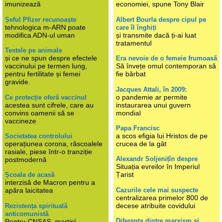
imunizează
economiei, spune Tony Blair
Șeful Pfizer recunoaște
Albert Bourla despre cipul pe
tehnologica m-ARN poate
care îl înghiți
modifica ADN-ul uman
și transmite dacă ți-ai luat
tratamentul
Testele pe animale
și ce ne spun despre efectele
Era nevoie de o femeie frumoasă
vaccinului pe termen lung,
Să învețe omul contemporan să
pentru fertilitate și femei
fie bărbat
gravide.
Jacques Attali, în 2009:
o pandemie ar permite
Ce protecție oferă vaccinul
acestea sunt cifrele, care au
instaurarea unui guvern
convins oamenii să se
mondial
vaccineze
Papa Francisc
a scos efigia lui Hristos de pe
Societatea controlului
operațiunea corona, răscoalele
crucea de la gât
rasiale, piese într-o tranziție
Alexandr Soljenițîn despre
postmodernă
Situația evreilor în Imperiul
Țarist
Școala de acasă
interzisă de Macron pentru a
Cazurile cele mai suspecte
apăra laicitatea
centralizarea primelor 800 de
decese atribuite covidului
Rezistența spirituală
anticomunistă
Diferența dintre marxism și
Pentru CNSAS, martirii