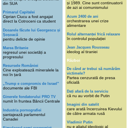
și 1989. Cine sunt continuatorii
din SUA
de azi ai comunismului
Primarul Capitalei
Acum 2400 de ani
Ciprian Ciucu a fost angajat
orchestrarea unei crize
direct la Cotroceni ca student
alimentare
Dosarele făcute lui Georgescu și
Rolul alternanței frică relaxare
Șoșoacă
în controlul populației
pentru delicte de opinie
Jean Jacques Rousseau
Marea Britanie
ideolog al tiraniei
regresul unei societăți a
progresului
Război
Resursele României
De când ar trebui să numărăm
Cine exploatează mineralele la
victimele?
noi în țară
Partea cenzurată de presa
oficială
„Trump e compromis de Israel”
documente ale FBI
Dați afară de la serviciu
că nu au vorbit de Putin
Ginerele fondatorului PRO TV
numit în fruntea Băncii Centrale
Imagini din satelit
care arată încercuirea Kievului
Industria pornografiei
de către armata rusă
șantajează parlamentul
Canadei
Vladimir Putin
nu e aliatul ideologic al
Simulacrul semi-suveranist