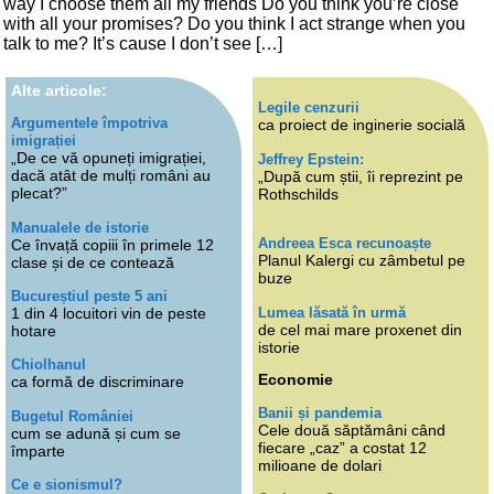
way I choose them all my friends Do you think you’re close
with all your promises? Do you think I act strange when you
talk to me? It’s cause I don’t see […]
Alte articole:
Legile cenzurii
Argumentele împotriva
ca proiect de inginerie socială
imigrației
„De ce vă opuneți imigrației,
Jeffrey Epstein:
dacă atât de mulți români au
„După cum știi, îi reprezint pe
plecat?”
Rothschilds
Manualele de istorie
Andreea Esca recunoaște
Ce învață copiii în primele 12
Planul Kalergi cu zâmbetul pe
clase și de ce contează
buze
Bucureștiul peste 5 ani
Lumea lăsată în urmă
1 din 4 locuitori vin de peste
de cel mai mare proxenet din
hotare
istorie
Chiolhanul
Economie
ca formă de discriminare
Banii și pandemia
Bugetul României
Cele două săptămâni când
cum se adună și cum se
fiecare „caz” a costat 12
împarte
milioane de dolari
Ce e sionismul?