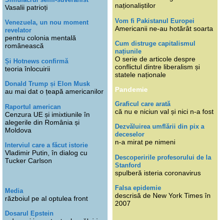
naționaliștilor
Vasalii patrioți
Vom fi Pakistanul Europei
Venezuela, un nou moment
Americanii ne-au hotărât soarta
revelator
pentru colonia mentală
Cum distruge capitalismul
românească
națiunile
O serie de articole despre
Și Hotnews confirmă
conflictul dintre liberalism și
teoria înlocuirii
statele naționale
Donald Trump și Elon Musk
Pandemie
au mai dat o țeapă americanilor
Graficul care arată
Raportul american
că nu e niciun val și nici n-a fost
Cenzura UE și imixtiunile în
alegerile din România și
Dezvăluirea umflării din pix a
Moldova
deceselor
n-a mirat pe nimeni
Interviul care a făcut istorie
Vladimir Putin, în dialog cu
Descoperirile profesorului de la
Tucker Carlson
Stanford
spulberă isteria coronavirus
Falsa epidemie
Media
descrisă de New York Times în
războiul pe al optulea front
2007
Dosarul Epstein