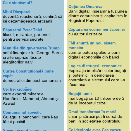
Ce e sionismul?
Opțiunea Omarova
Banii digitali înseamnă fuziunea
Mitul Diasporei
dintre comunism și capitalism în
devenită reacționară, contină să
Registrul Poporului
își dezamăgească artizanii
Capturarea economiei Japoniei
Păpușarul Peter Thiel
cu ajutorul crizelor
filosof, miliardar, partener
pentru servicii secrete
FMI anunță un nou sistem
monetar
Numirile din guvernarea Trump
cum ar putea spulbera banii
șeful finanțelor lui George Soros
digitali economiile din bănci
și alte suprize făcute
alegătorilor naivi
Logica distrugerii economice
Explicația implicării celor bogați
Curtea Constituțională pune
și puternici în demolarea
capăt
controlată a sistemului care i-a
democrației din post-comunism
făcut așa
Cei trei ciobănei
Bogații lumii
care exportă mioarele
mai bogați cu 10 trilioane de $
României: Mahmud, Ahmad și
de la începutul crizei
Aswad
Omul transformat în marfă
Comunismul sovietic
chiar și săracii pot fi sursă de
Gulagul și bancherii, care l-au
bani în societatea controlului
făcut posibil
Ce ideologie avea Ceaușescu
Suveranismul american