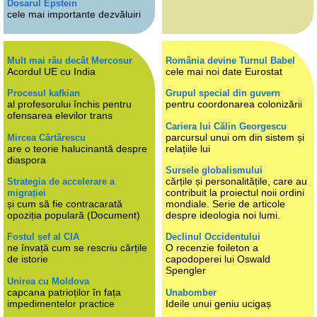
Dosarul Epstein
cele mai importante dezvăluiri
Mult mai rău decât Mercosur
România devine Turnul Babel
Acordul UE cu India
cele mai noi date Eurostat
Procesul kafkian
Grupul special din guvern
al profesorului închis pentru
pentru coordonarea colonizării
ofensarea elevilor trans
Cariera lui Călin Georgescu
parcursul unui om din sistem și
Mircea Cărtărescu
are o teorie halucinantă despre
relațiile lui
diaspora
Sursele globalismului
cărțile și personalitățile, care au
Strategia de accelerare a
contribuit la proiectul noii ordini
migrației
și cum să fie contracarată
mondiale. Serie de articole
opoziția populară (Document)
despre ideologia noi lumi.
Fostul șef al CIA
Declinul Occidentului
ne învață cum se rescriu cărțile
O recenzie foileton a
de istorie
capodoperei lui Oswald
Spengler
Unirea cu Moldova
capcana patrioților în fața
Unabomber
impedimentelor practice
Ideile unui geniu ucigaș