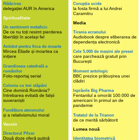
Rătăcirea
Corupția ucide
delegației AUR în America
la fosta firmă a lui Andrei
Caramitru
Spiritualitate
Media
Un sentiment metafizic
De ce nu toți resimt pierderea
Tirania ecranului
libertății în același fel
Audiobook despre eliberarea de
dependența electronică
Antidot pentru frica de moarte
Mircea Eliade și moartea ca
Cele 5.000 de mașini ale presei
inițiere
care parchează gratuit prin
București
Grandioasa catedrală a
românilor
Moment antologic
Foto-reportaj serial
BBC prezice prăbușirea unei
clădiri
Colonia cu trei stăpâni
Cine domină România?
Isprăvile Big Pharma
întrebarea evitată de falșii
Fentanilul a omorât 100.000 de
suveraniști
americani în primul an de
pandemie
Fundătura ateismului
și a relativismului moral
Tratatul de la Trianon
de ce merită sărbătorit
Vaccin
Lumea nouă
Directorul Pfizer
Două doze oferă puțină
Identitatea biometrică