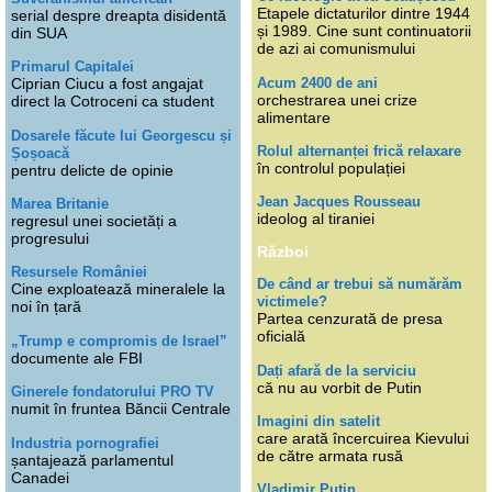
Etapele dictaturilor dintre 1944
serial despre dreapta disidentă
și 1989. Cine sunt continuatorii
din SUA
de azi ai comunismului
Primarul Capitalei
Acum 2400 de ani
Ciprian Ciucu a fost angajat
orchestrarea unei crize
direct la Cotroceni ca student
alimentare
Dosarele făcute lui Georgescu și
Rolul alternanței frică relaxare
Șoșoacă
în controlul populației
pentru delicte de opinie
Jean Jacques Rousseau
Marea Britanie
ideolog al tiraniei
regresul unei societăți a
progresului
Război
Resursele României
De când ar trebui să numărăm
Cine exploatează mineralele la
victimele?
noi în țară
Partea cenzurată de presa
oficială
„Trump e compromis de Israel”
documente ale FBI
Dați afară de la serviciu
că nu au vorbit de Putin
Ginerele fondatorului PRO TV
numit în fruntea Băncii Centrale
Imagini din satelit
care arată încercuirea Kievului
Industria pornografiei
de către armata rusă
șantajează parlamentul
Canadei
Vladimir Putin