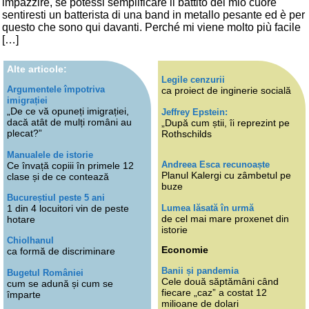
impazzire, se potessi semplificare il battito del mio cuore
sentiresti un batterista di una band in metallo pesante ed è per
questo che sono qui davanti. Perché mi viene molto più facile
[…]
Alte articole:
Legile cenzurii
Argumentele împotriva
ca proiect de inginerie socială
imigrației
„De ce vă opuneți imigrației,
Jeffrey Epstein:
dacă atât de mulți români au
„După cum știi, îi reprezint pe
plecat?”
Rothschilds
Manualele de istorie
Andreea Esca recunoaște
Ce învață copiii în primele 12
Planul Kalergi cu zâmbetul pe
clase și de ce contează
buze
Bucureștiul peste 5 ani
Lumea lăsată în urmă
1 din 4 locuitori vin de peste
de cel mai mare proxenet din
hotare
istorie
Chiolhanul
Economie
ca formă de discriminare
Banii și pandemia
Bugetul României
Cele două săptămâni când
cum se adună și cum se
fiecare „caz” a costat 12
împarte
milioane de dolari