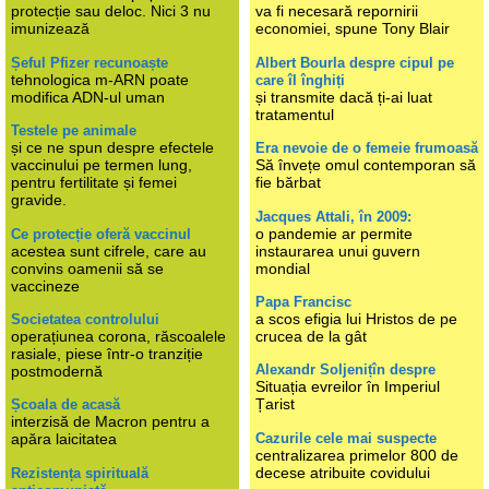
protecție sau deloc. Nici 3 nu
va fi necesară repornirii
imunizează
economiei, spune Tony Blair
Șeful Pfizer recunoaște
Albert Bourla despre cipul pe
tehnologica m-ARN poate
care îl înghiți
modifica ADN-ul uman
și transmite dacă ți-ai luat
tratamentul
Testele pe animale
și ce ne spun despre efectele
Era nevoie de o femeie frumoasă
vaccinului pe termen lung,
Să învețe omul contemporan să
pentru fertilitate și femei
fie bărbat
gravide.
Jacques Attali, în 2009:
o pandemie ar permite
Ce protecție oferă vaccinul
acestea sunt cifrele, care au
instaurarea unui guvern
convins oamenii să se
mondial
vaccineze
Papa Francisc
a scos efigia lui Hristos de pe
Societatea controlului
operațiunea corona, răscoalele
crucea de la gât
rasiale, piese într-o tranziție
Alexandr Soljenițîn despre
postmodernă
Situația evreilor în Imperiul
Țarist
Școala de acasă
interzisă de Macron pentru a
Cazurile cele mai suspecte
apăra laicitatea
centralizarea primelor 800 de
decese atribuite covidului
Rezistența spirituală