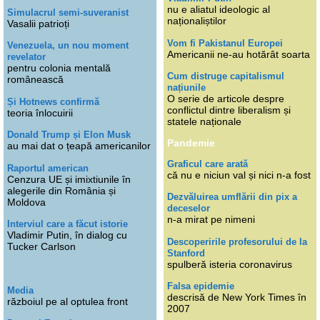
nu e aliatul ideologic al
Simulacrul semi-suveranist
naționaliștilor
Vasalii patrioți
Vom fi Pakistanul Europei
Venezuela, un nou moment
Americanii ne-au hotărât soarta
revelator
pentru colonia mentală
Cum distruge capitalismul
românească
națiunile
O serie de articole despre
Și Hotnews confirmă
conflictul dintre liberalism și
teoria înlocuirii
statele naționale
Donald Trump și Elon Musk
Pandemie
au mai dat o țeapă americanilor
Graficul care arată
Raportul american
că nu e niciun val și nici n-a fost
Cenzura UE și imixtiunile în
alegerile din România și
Dezvăluirea umflării din pix a
Moldova
deceselor
n-a mirat pe nimeni
Interviul care a făcut istorie
Vladimir Putin, în dialog cu
Descoperirile profesorului de la
Tucker Carlson
Stanford
spulberă isteria coronavirus
Falsa epidemie
Media
descrisă de New York Times în
războiul pe al optulea front
2007