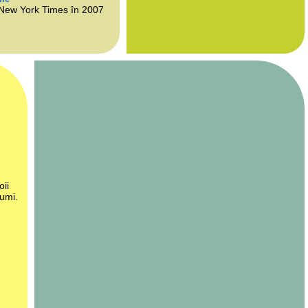
 New York Times în 2007
oii
lumi.