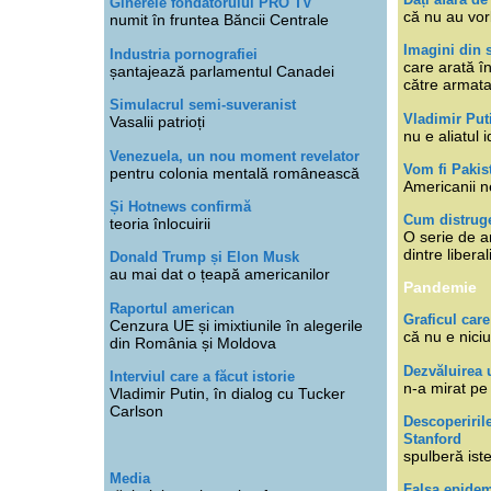
Ginerele fondatorului PRO TV
că nu au vor
numit în fruntea Băncii Centrale
Imagini din s
Industria pornografiei
care arată î
șantajează parlamentul Canadei
către armat
Simulacrul semi-suveranist
Vladimir Put
Vasalii patrioți
nu e aliatul i
Venezuela, un nou moment revelator
Vom fi Pakis
pentru colonia mentală românească
Americanii n
Și Hotnews confirmă
Cum distruge
teoria înlocuirii
O serie de ar
dintre libera
Donald Trump și Elon Musk
au mai dat o țeapă americanilor
Pandemie
Raportul american
Graficul care
Cenzura UE și imixtiunile în alegerile
că nu e niciu
din România și Moldova
Dezvăluirea 
Interviul care a făcut istorie
n-a mirat pe
Vladimir Putin, în dialog cu Tucker
Carlson
Descoperiril
Stanford
spulberă ist
Media
Falsa epide