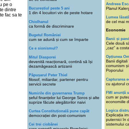
Andreea Esc
au pe o
Planul Kaler
Bucureștiul peste 5 ani
e dintre
1 din 4 locuitori vin de peste hotare
te fac sa te
Lumea lăsat
de cel mai m
Chiolhanul
ca formă de discriminare
Economie
Bugetul României
Banii și pan
cum se adună și cum se împarte
Cele două s
„caz” a cost
Ce e sionismul?
Opțiunea O
Mitul Diasporei
Banii digita
devenită reacționară, contină să își
comunism și 
dezamăgească artizanii
Poporului
Păpușarul Peter Thiel
Capturarea 
filosof, miliardar, partener pentru
cu ajutorul c
servicii secrete
FMI anunță 
Numirile din guvernarea Trump
cum ar putea
șeful finanțelor lui George Soros și alte
economiile d
suprize făcute alegătorilor naivi
Logica distr
Curtea Constituțională pune capăt
Explicația im
democrației din post-comunism
puternici în
sistemului ca
Cei trei ciobănei
care exportă mioarele României: