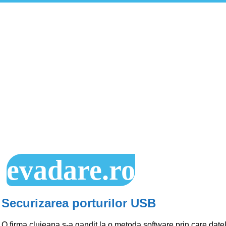
evadare.ro
Securizarea porturilor USB
O firma clujeana s-a gandit la o metoda software prin care date