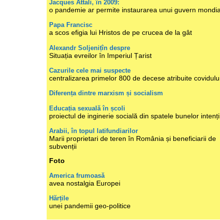
Jacques Attali, în 2009:
o pandemie ar permite instaurarea unui guvern mondia
Papa Francisc
a scos efigia lui Hristos de pe crucea de la gât
Alexandr Soljenițîn despre
Situația evreilor în Imperiul Țarist
Cazurile cele mai suspecte
centralizarea primelor 800 de decese atribuite covidulu
Diferența dintre marxism și socialism
Educația sexuală în școli
proiectul de inginerie socială din spatele bunelor intenți
Arabii, în topul latifundiarilor
Marii proprietari de teren în România și beneficiarii de
subvenții
Foto
America frumoasă
avea nostalgia Europei
Hărțile
unei pandemii geo-politice