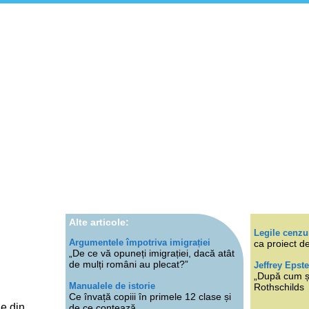
Alte articole:
Legile cenzu
Argumentele împotriva imigrației
ca proiect de
„De ce vă opuneți imigrației, dacă atât
de mulți români au plecat?”
Jeffrey Epste
„După cum ști
Manualele de istorie
Rothschilds
Ce învață copiii în primele 12 clase și
le din
de ce contează