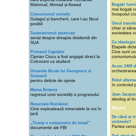
Bogații lumi
Mahmud, Ahmad și Aswad
mai bogați cu
începutul cri
Comunismul sovietic
Gulagul și bancherii, care l-au făcut
Omul transfo
posibil
chiar și săra
societatea co
Suveranismul american
serial despre dreapta disidentă din
Ce ideologi
SUA
Etapele dicta
Cine sunt con
Primarul Capitalei
Ciprian Ciucu a fost angajat direct la
comunismul
Cotroceni ca student
Acum 2400 d
orchestrarea
Dosarele făcute lui Georgescu și
Șoșoacă
Rolul alterna
pentru delicte de opinie
în controlul 
Marea Britanie
Jean Jacque
regresul unei societăți a progresului
ideolog al tir
Resursele României
Război
Cine exploatează mineralele la noi în
țară
De când ar 
victimele?
„Trump e compromis de Israel”
Partea cenzu
documente ale FBI
Dați afară de