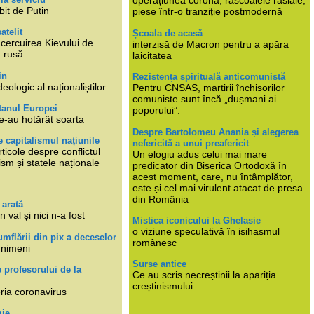
operațiunea corona, răscoalele rasiale,
bit de Putin
piese într-o tranziție postmodernă
atelit
Școala de acasă
ncercuirea Kievului de
interzisă de Macron pentru a apăra
a rusă
laicitatea
in
Rezistența spirituală anticomunistă
deologic al naționaliștilor
Pentru CNSAS, martirii închisorilor
comuniste sunt încă „dușmani ai
tanul Europei
poporului”.
e-au hotărât soarta
Despre Bartolomeu Anania și alegerea
 capitalismul națiunile
nefericită a unui preafericit
ticole despre conflictul
Un elogiu adus celui mai mare
lism și statele naționale
predicator din Biserica Ortodoxă în
acest moment, care, nu întâmplător,
este și cel mai virulent atacat de presa
din România
 arată
n val și nici n-a fost
Mistica iconicului la Ghelasie
o viziune speculativă în isihasmul
umflării din pix a deceselor
românesc
 nimeni
Surse antice
e profesorului de la
Ce au scris necreștinii la apariția
creștinismului
eria coronavirus
mie