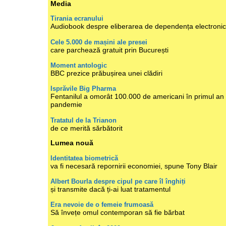
Media
Tirania ecranului
Audiobook despre eliberarea de dependența electroni
Cele 5.000 de mașini ale presei
care parchează gratuit prin București
Moment antologic
BBC prezice prăbușirea unei clădiri
Isprăvile Big Pharma
Fentanilul a omorât 100.000 de americani în primul an
pandemie
Tratatul de la Trianon
de ce merită sărbătorit
Lumea nouă
Identitatea biometrică
va fi necesară repornirii economiei, spune Tony Blair
Albert Bourla despre cipul pe care îl înghiți
și transmite dacă ți-ai luat tratamentul
Era nevoie de o femeie frumoasă
Să învețe omul contemporan să fie bărbat