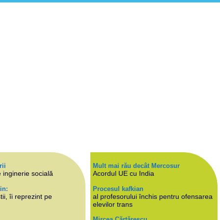
rii
Mult mai rău decât Mercosur
 inginerie socială
Acordul UE cu India
in:
Procesul kafkian
i, îi reprezint pe
al profesorului închis pentru ofensarea
elevilor trans
Mircea Cărtărescu