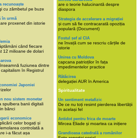
a recunoaște
are o teorie halucinantă despre
gi cu zâmbetul pe buze
diaspora
ă în urmă
Strategia de accelerare a migrației
are proxenet din istorie
și cum să fie contracarată opoziția
populară (Document)
Fostul șef al CIA
demia
ne învață cum se rescriu cărțile de
ăptămâni când fiecare
istorie
at 12 milioane de dolari
Unirea cu Moldova
marova
capcana patrioților în fața
li înseamnă fuziunea dintre
impedimentelor practice
capitalism în Registrul
Rătăcirea
delegației AUR în America
economiei Japoniei
rizelor
Spiritualitate
un nou sistem monetar
Un sentiment metafizic
 spulbera banii digitali
De ce nu toți resimt pierderea libertății
in bănci
în același fel
ugerii economice
Antidot pentru frica de moarte
plicării celor bogați și
Mircea Eliade și moartea ca inițiere
 demolarea controlată a
re i-a făcut așa
Grandioasa catedrală a românilor
Foto-reportaj serial