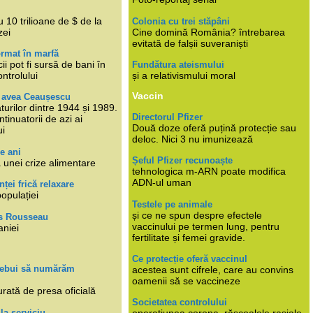
i
 10 trilioane de $ de la
Colonia cu trei stăpâni
zei
Cine domină România? întrebarea
evitată de falșii suveraniști
rmat în marfă
cii pot fi sursă de bani în
Fundătura ateismului
ntrolului
și a relativismului moral
Vaccin
e avea Ceaușescu
turilor dintre 1944 și 1989.
Directorul Pfizer
tinuatorii de azi ai
Două doze oferă puțină protecție sau
ui
deloc. Nici 3 nu imunizează
e ani
Șeful Pfizer recunoaște
 unei crize alimentare
tehnologica m-ARN poate modifica
ADN-ul uman
nței frică relaxare
populației
Testele pe animale
și ce ne spun despre efectele
s Rousseau
vaccinului pe termen lung, pentru
aniei
fertilitate și femei gravide.
Ce protecție oferă vaccinul
trebui să numărăm
acestea sunt cifrele, care au convins
oamenii să se vaccineze
rată de presa oficială
Societatea controlului
 la serviciu