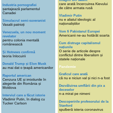
care arată încercuirea Kievului
Industria pornografiei
de către armata rusă
șantajează parlamentul
Canadei
Vladimir Putin
nu e aliatul ideologic al
Simulacrul semi-suveranist
naționaliștilor
Vasalii patrioți
Vom fi Pakistanul Europei
Venezuela, un nou moment
Americanii ne-au hotărât soarta
revelator
pentru colonia mentală
Cum distruge capitalismul
românească
națiunile
O serie de articole despre
Și Hotnews confirmă
conflictul dintre liberalism și
teoria înlocuirii
statele naționale
Donald Trump și Elon Musk
Pandemie
au mai dat o țeapă americanilor
Graficul care arată
Raportul american
că nu e niciun val și nici n-a fost
Cenzura UE și imixtiunile în
alegerile din România și
Dezvăluirea umflării din pix a
Moldova
deceselor
n-a mirat pe nimeni
Interviul care a făcut istorie
Vladimir Putin, în dialog cu
Descoperirile profesorului de la
Tucker Carlson
Stanford
spulberă isteria coronavirus