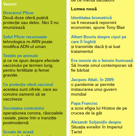
Vaccin
Lumea nouă
Directorul Pfizer
Două doze oferă puțină
Identitatea biometrică
protecție sau deloc. Nici 3 nu
va fi necesară repornirii
imunizează
economiei, spune Tony Blair
Șeful Pfizer recunoaște
Albert Bourla despre cipul pe
tehnologica m-ARN poate
care îl înghiți
modifica ADN-ul uman
și transmite dacă ți-ai luat
tratamentul
Testele pe animale
și ce ne spun despre efectele
Era nevoie de o femeie frumoasă
vaccinului pe termen lung,
Să învețe omul contemporan să
pentru fertilitate și femei
fie bărbat
gravide.
Jacques Attali, în 2009:
o pandemie ar permite
Ce protecție oferă vaccinul
acestea sunt cifrele, care au
instaurarea unui guvern
convins oamenii să se
mondial
vaccineze
Papa Francisc
a scos efigia lui Hristos de pe
Societatea controlului
operațiunea corona, răscoalele
crucea de la gât
rasiale, piese într-o tranziție
Alexandr Soljenițîn despre
postmodernă
Situația evreilor în Imperiul
Țarist
Școala de acasă