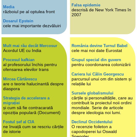
Falsa epidemie
Media
descrisă de New York Times în
războiul pe al optulea front
2007
Dosarul Epstein
cele mai importante dezvăluiri
Mult mai rău decât Mercosur
România devine Turnul Babel
Acordul UE cu India
cele mai noi date Eurostat
Procesul kafkian
Grupul special din guvern
al profesorului închis pentru
pentru coordonarea colonizării
ofensarea elevilor trans
Cariera lui Călin Georgescu
parcursul unui om din sistem și
Mircea Cărtărescu
are o teorie halucinantă despre
relațiile lui
diaspora
Sursele globalismului
cărțile și personalitățile, care au
Strategia de accelerare a
contribuit la proiectul noii ordini
migrației
și cum să fie contracarată
mondiale. Serie de articole
opoziția populară (Document)
despre ideologia noi lumi.
Fostul șef al CIA
Declinul Occidentului
ne învață cum se rescriu cărțile
O recenzie foileton a
de istorie
capodoperei lui Oswald
Spengler