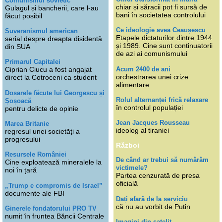
Comunismul sovietic
chiar și săracii pot fi sursă de
Gulagul și bancherii, care l-au
bani în societatea controlului
făcut posibil
Ce ideologie avea Ceaușescu
Suveranismul american
Etapele dictaturilor dintre 1944
serial despre dreapta disidentă
și 1989. Cine sunt continuatorii
din SUA
de azi ai comunismului
Primarul Capitalei
Acum 2400 de ani
Ciprian Ciucu a fost angajat
orchestrarea unei crize
direct la Cotroceni ca student
alimentare
Dosarele făcute lui Georgescu și
Rolul alternanței frică relaxare
Șoșoacă
în controlul populației
pentru delicte de opinie
Jean Jacques Rousseau
Marea Britanie
ideolog al tiraniei
regresul unei societăți a
progresului
Război
Resursele României
De când ar trebui să numărăm
Cine exploatează mineralele la
victimele?
noi în țară
Partea cenzurată de presa
oficială
„Trump e compromis de Israel”
documente ale FBI
Dați afară de la serviciu
că nu au vorbit de Putin
Ginerele fondatorului PRO TV
numit în fruntea Băncii Centrale
Imagini din satelit