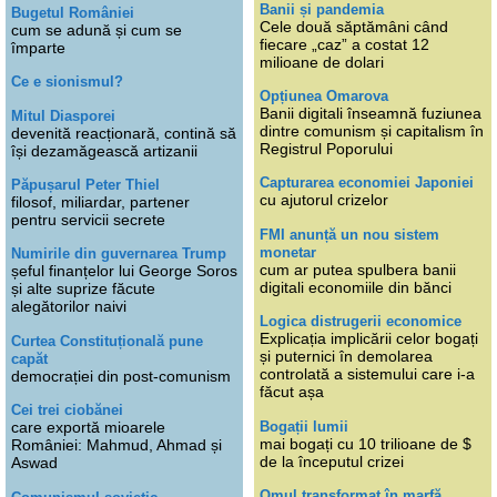
Banii și pandemia
Bugetul României
Cele două săptămâni când
cum se adună și cum se
fiecare „caz” a costat 12
împarte
milioane de dolari
Ce e sionismul?
Opțiunea Omarova
Banii digitali înseamnă fuziunea
Mitul Diasporei
dintre comunism și capitalism în
devenită reacționară, contină să
Registrul Poporului
își dezamăgească artizanii
Capturarea economiei Japoniei
Păpușarul Peter Thiel
cu ajutorul crizelor
filosof, miliardar, partener
pentru servicii secrete
FMI anunță un nou sistem
monetar
Numirile din guvernarea Trump
cum ar putea spulbera banii
șeful finanțelor lui George Soros
digitali economiile din bănci
și alte suprize făcute
alegătorilor naivi
Logica distrugerii economice
Explicația implicării celor bogați
Curtea Constituțională pune
și puternici în demolarea
capăt
controlată a sistemului care i-a
democrației din post-comunism
făcut așa
Cei trei ciobănei
Bogații lumii
care exportă mioarele
mai bogați cu 10 trilioane de $
României: Mahmud, Ahmad și
de la începutul crizei
Aswad
Omul transformat în marfă