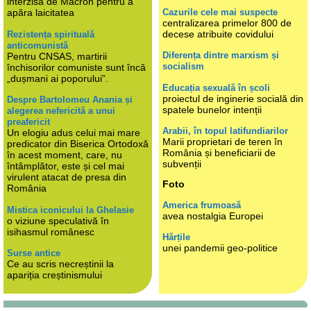
interzisă de Macron pentru a
Cazurile cele mai suspecte
apăra laicitatea
centralizarea primelor 800 de
decese atribuite covidului
Rezistența spirituală
anticomunistă
Diferența dintre marxism și
Pentru CNSAS, martirii
socialism
închisorilor comuniste sunt încă
„dușmani ai poporului”.
Educația sexuală în școli
proiectul de inginerie socială din
Despre Bartolomeu Anania și
spatele bunelor intenții
alegerea nefericită a unui
preafericit
Arabii, în topul latifundiarilor
Un elogiu adus celui mai mare
Marii proprietari de teren în
predicator din Biserica Ortodoxă
România și beneficiarii de
în acest moment, care, nu
subvenții
întâmplător, este și cel mai
virulent atacat de presa din
Foto
România
America frumoasă
Mistica iconicului la Ghelasie
avea nostalgia Europei
o viziune speculativă în
isihasmul românesc
Hărțile
unei pandemii geo-politice
Surse antice
Ce au scris necreștinii la
apariția creștinismului