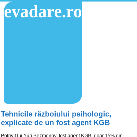
evadare.ro
Tehnicile războiului psihologic,
explicate de un fost agent KGB
Potrivit lui Yuri Bezmenov, fost agent KGB, doar 15% din