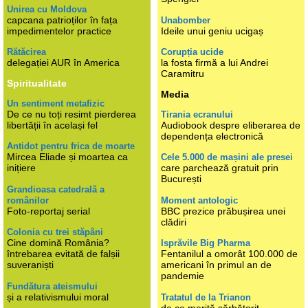
Unirea cu Moldova
capcana patrioților în fața
Unabomber
impedimentelor practice
Ideile unui geniu ucigaș
Rătăcirea
Corupția ucide
delegației AUR în America
la fosta firmă a lui Andrei
Caramitru
Spiritualitate
Media
Un sentiment metafizic
De ce nu toți resimt pierderea
Tirania ecranului
libertății în același fel
Audiobook despre eliberarea de
dependența electronică
Antidot pentru frica de moarte
Mircea Eliade și moartea ca
Cele 5.000 de mașini ale presei
inițiere
care parchează gratuit prin
București
Grandioasa catedrală a
românilor
Moment antologic
Foto-reportaj serial
BBC prezice prăbușirea unei
clădiri
Colonia cu trei stăpâni
Cine domină România?
Isprăvile Big Pharma
întrebarea evitată de falșii
Fentanilul a omorât 100.000 de
suveraniști
americani în primul an de
pandemie
Fundătura ateismului
și a relativismului moral
Tratatul de la Trianon
de ce merită sărbătorit