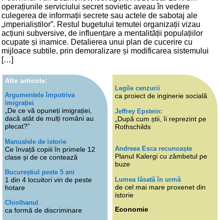
operațiunile serviciului secret sovietic aveau în vedere
culegerea de informații secrete sau actele de sabotaj ale
„imperialiștilor”. Restul bugetului temutei organizații vizau
acțiuni subversive, de influențare a mentalității populațiilor
ocupate și inamice. Detalierea unui plan de cucerire cu
mijloace subtile, prin demoralizare și modificarea sistemului
[…]
Alte articole:
Legile cenzurii
Argumentele împotriva
ca proiect de inginerie socială
imigrației
„De ce vă opuneți imigrației,
Jeffrey Epstein:
dacă atât de mulți români au
„După cum știi, îi reprezint pe
plecat?”
Rothschilds
Manualele de istorie
Andreea Esca recunoaște
Ce învață copiii în primele 12
Planul Kalergi cu zâmbetul pe
clase și de ce contează
buze
Bucureștiul peste 5 ani
Lumea lăsată în urmă
1 din 4 locuitori vin de peste
de cel mai mare proxenet din
hotare
istorie
Chiolhanul
Economie
ca formă de discriminare