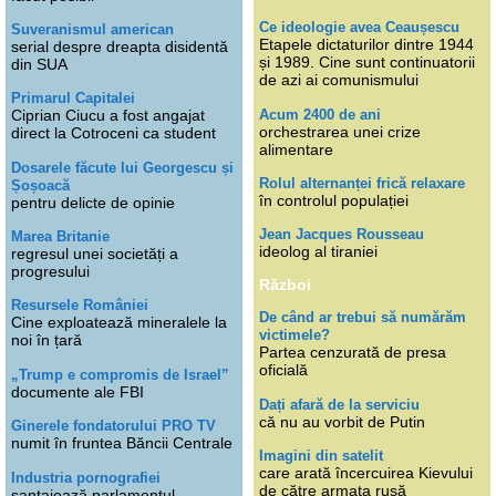
Ce ideologie avea Ceaușescu
Suveranismul american
Etapele dictaturilor dintre 1944
serial despre dreapta disidentă
și 1989. Cine sunt continuatorii
din SUA
de azi ai comunismului
Primarul Capitalei
Acum 2400 de ani
Ciprian Ciucu a fost angajat
orchestrarea unei crize
direct la Cotroceni ca student
alimentare
Dosarele făcute lui Georgescu și
Rolul alternanței frică relaxare
Șoșoacă
în controlul populației
pentru delicte de opinie
Jean Jacques Rousseau
Marea Britanie
ideolog al tiraniei
regresul unei societăți a
progresului
Război
Resursele României
De când ar trebui să numărăm
Cine exploatează mineralele la
victimele?
noi în țară
Partea cenzurată de presa
oficială
„Trump e compromis de Israel”
documente ale FBI
Dați afară de la serviciu
că nu au vorbit de Putin
Ginerele fondatorului PRO TV
numit în fruntea Băncii Centrale
Imagini din satelit
care arată încercuirea Kievului
Industria pornografiei
de către armata rusă
șantajează parlamentul