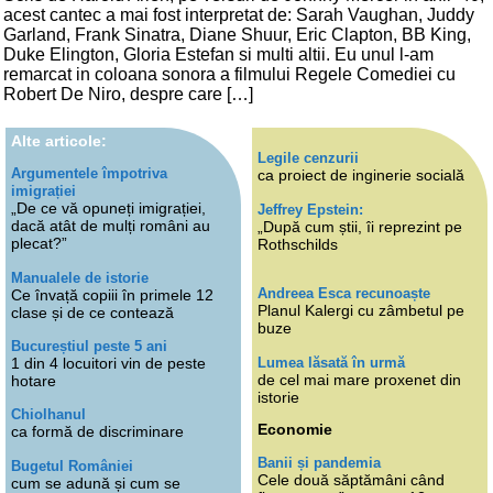
acest cantec a mai fost interpretat de: Sarah Vaughan, Juddy
Garland, Frank Sinatra, Diane Shuur, Eric Clapton, BB King,
Duke Elington, Gloria Estefan si multi altii. Eu unul l-am
remarcat in coloana sonora a filmului Regele Comediei cu
Robert De Niro, despre care […]
Alte articole:
Legile cenzurii
Argumentele împotriva
ca proiect de inginerie socială
imigrației
„De ce vă opuneți imigrației,
Jeffrey Epstein:
dacă atât de mulți români au
„După cum știi, îi reprezint pe
plecat?”
Rothschilds
Manualele de istorie
Andreea Esca recunoaște
Ce învață copiii în primele 12
Planul Kalergi cu zâmbetul pe
clase și de ce contează
buze
Bucureștiul peste 5 ani
Lumea lăsată în urmă
1 din 4 locuitori vin de peste
de cel mai mare proxenet din
hotare
istorie
Chiolhanul
Economie
ca formă de discriminare
Banii și pandemia
Bugetul României
Cele două săptămâni când
cum se adună și cum se