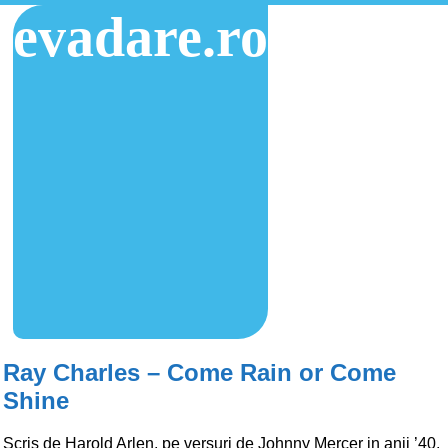
evadare.ro
Ray Charles – Come Rain or Come
Shine
Scris de Harold Arlen, pe versuri de Johnny Mercer in anii ’40,