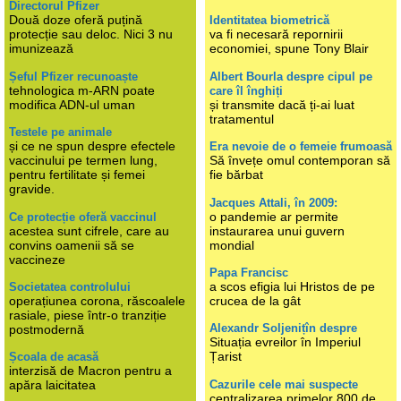
Directorul Pfizer
Două doze oferă puțină
Identitatea biometrică
protecție sau deloc. Nici 3 nu
va fi necesară repornirii
imunizează
economiei, spune Tony Blair
Șeful Pfizer recunoaște
Albert Bourla despre cipul pe
tehnologica m-ARN poate
care îl înghiți
modifica ADN-ul uman
și transmite dacă ți-ai luat
tratamentul
Testele pe animale
și ce ne spun despre efectele
Era nevoie de o femeie frumoasă
vaccinului pe termen lung,
Să învețe omul contemporan să
pentru fertilitate și femei
fie bărbat
gravide.
Jacques Attali, în 2009:
o pandemie ar permite
Ce protecție oferă vaccinul
acestea sunt cifrele, care au
instaurarea unui guvern
convins oamenii să se
mondial
vaccineze
Papa Francisc
a scos efigia lui Hristos de pe
Societatea controlului
operațiunea corona, răscoalele
crucea de la gât
rasiale, piese într-o tranziție
Alexandr Soljenițîn despre
postmodernă
Situația evreilor în Imperiul
Țarist
Școala de acasă
interzisă de Macron pentru a
Cazurile cele mai suspecte
apăra laicitatea
centralizarea primelor 800 de