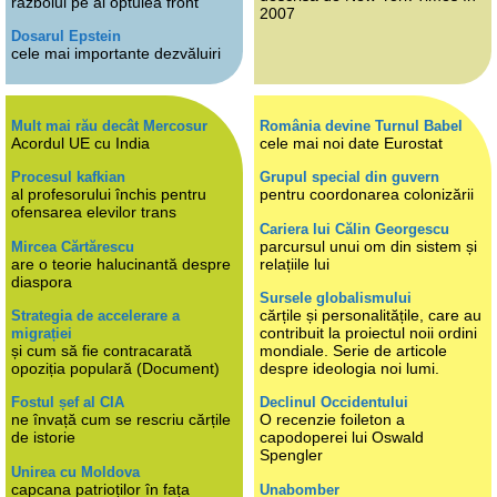
războiul pe al optulea front
2007
Dosarul Epstein
cele mai importante dezvăluiri
Mult mai rău decât Mercosur
România devine Turnul Babel
Acordul UE cu India
cele mai noi date Eurostat
Procesul kafkian
Grupul special din guvern
al profesorului închis pentru
pentru coordonarea colonizării
ofensarea elevilor trans
Cariera lui Călin Georgescu
parcursul unui om din sistem și
Mircea Cărtărescu
are o teorie halucinantă despre
relațiile lui
diaspora
Sursele globalismului
cărțile și personalitățile, care au
Strategia de accelerare a
contribuit la proiectul noii ordini
migrației
și cum să fie contracarată
mondiale. Serie de articole
opoziția populară (Document)
despre ideologia noi lumi.
Fostul șef al CIA
Declinul Occidentului
ne învață cum se rescriu cărțile
O recenzie foileton a
de istorie
capodoperei lui Oswald
Spengler
Unirea cu Moldova
capcana patrioților în fața
Unabomber