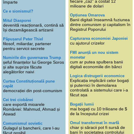
fiecare „caz” a costat 12
împarte
milioane de dolari
Ce e sionismul?
Opțiunea Omarova
Banii digitali înseamnă fuziunea
Mitul Diasporei
dintre comunism și capitalism în
devenită reacționară, contină să
Registrul Poporului
își dezamăgească artizanii
Capturarea economiei Japoniei
Păpușarul Peter Thiel
cu ajutorul crizelor
filosof, miliardar, partener
pentru servicii secrete
FMI anunță un nou sistem
monetar
Numirile din guvernarea Trump
cum ar putea spulbera banii
șeful finanțelor lui George Soros
digitali economiile din bănci
și alte suprize făcute
alegătorilor naivi
Logica distrugerii economice
Explicația implicării celor bogați
Curtea Constituțională pune
și puternici în demolarea
capăt
controlată a sistemului care i-a
democrației din post-comunism
făcut așa
Cei trei ciobănei
Bogații lumii
care exportă mioarele
mai bogați cu 10 trilioane de $
României: Mahmud, Ahmad și
de la începutul crizei
Aswad
Omul transformat în marfă
Comunismul sovietic
chiar și săracii pot fi sursă de
Gulagul și bancherii, care l-au
bani în societatea controlului
făcut posibil