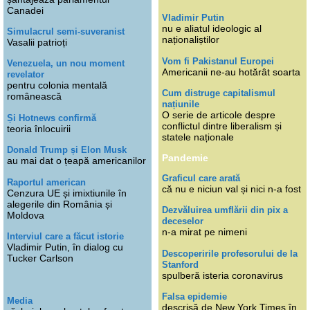
Canadei
Vladimir Putin
nu e aliatul ideologic al
Simulacrul semi-suveranist
naționaliștilor
Vasalii patrioți
Vom fi Pakistanul Europei
Venezuela, un nou moment
Americanii ne-au hotărât soarta
revelator
pentru colonia mentală
Cum distruge capitalismul
românească
națiunile
O serie de articole despre
Și Hotnews confirmă
conflictul dintre liberalism și
teoria înlocuirii
statele naționale
Donald Trump și Elon Musk
Pandemie
au mai dat o țeapă americanilor
Graficul care arată
Raportul american
că nu e niciun val și nici n-a fost
Cenzura UE și imixtiunile în
alegerile din România și
Dezvăluirea umflării din pix a
Moldova
deceselor
n-a mirat pe nimeni
Interviul care a făcut istorie
Vladimir Putin, în dialog cu
Descoperirile profesorului de la
Tucker Carlson
Stanford
spulberă isteria coronavirus
Falsa epidemie
Media
descrisă de New York Times în