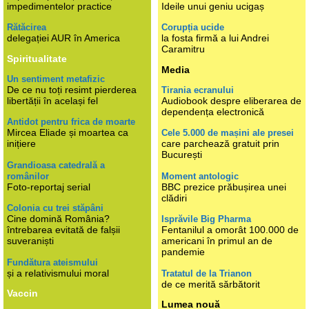
impedimentelor practice
Ideile unui geniu ucigaș
Rătăcirea
Corupția ucide
delegației AUR în America
la fosta firmă a lui Andrei
Caramitru
Spiritualitate
Media
Un sentiment metafizic
De ce nu toți resimt pierderea
Tirania ecranului
libertății în același fel
Audiobook despre eliberarea de
dependența electronică
Antidot pentru frica de moarte
Mircea Eliade și moartea ca
Cele 5.000 de mașini ale presei
inițiere
care parchează gratuit prin
București
Grandioasa catedrală a
românilor
Moment antologic
Foto-reportaj serial
BBC prezice prăbușirea unei
clădiri
Colonia cu trei stăpâni
Cine domină România?
Isprăvile Big Pharma
întrebarea evitată de falșii
Fentanilul a omorât 100.000 de
suveraniști
americani în primul an de
pandemie
Fundătura ateismului
și a relativismului moral
Tratatul de la Trianon
de ce merită sărbătorit
Vaccin
Lumea nouă