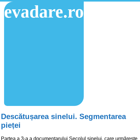
evadare.ro
Descătușarea sinelui. Segmentarea
pieței
Partea a 3-a a documentarului Secolul sinelui, care urmărește