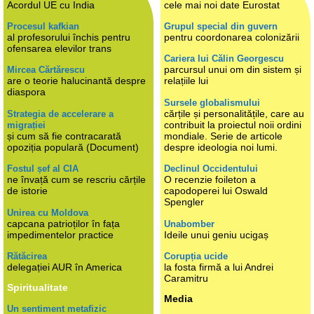
Acordul UE cu India
cele mai noi date Eurostat
Procesul kafkian
Grupul special din guvern
al profesorului închis pentru
pentru coordonarea colonizării
ofensarea elevilor trans
Cariera lui Călin Georgescu
parcursul unui om din sistem și
Mircea Cărtărescu
are o teorie halucinantă despre
relațiile lui
diaspora
Sursele globalismului
cărțile și personalitățile, care au
Strategia de accelerare a
contribuit la proiectul noii ordini
migrației
și cum să fie contracarată
mondiale. Serie de articole
opoziția populară (Document)
despre ideologia noi lumi.
Fostul șef al CIA
Declinul Occidentului
ne învață cum se rescriu cărțile
O recenzie foileton a
de istorie
capodoperei lui Oswald
Spengler
Unirea cu Moldova
capcana patrioților în fața
Unabomber
impedimentelor practice
Ideile unui geniu ucigaș
Rătăcirea
Corupția ucide
delegației AUR în America
la fosta firmă a lui Andrei
Caramitru
Spiritualitate
Media
Un sentiment metafizic