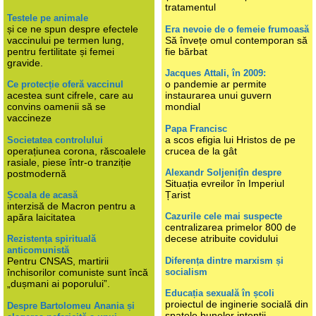
tratamentul
Testele pe animale
și ce ne spun despre efectele
Era nevoie de o femeie frumoasă
vaccinului pe termen lung,
Să învețe omul contemporan să
pentru fertilitate și femei
fie bărbat
gravide.
Jacques Attali, în 2009:
o pandemie ar permite
Ce protecție oferă vaccinul
acestea sunt cifrele, care au
instaurarea unui guvern
convins oamenii să se
mondial
vaccineze
Papa Francisc
a scos efigia lui Hristos de pe
Societatea controlului
operațiunea corona, răscoalele
crucea de la gât
rasiale, piese într-o tranziție
Alexandr Soljenițîn despre
postmodernă
Situația evreilor în Imperiul
Țarist
Școala de acasă
interzisă de Macron pentru a
Cazurile cele mai suspecte
apăra laicitatea
centralizarea primelor 800 de
decese atribuite covidului
Rezistența spirituală
anticomunistă
Diferența dintre marxism și
Pentru CNSAS, martirii
socialism
închisorilor comuniste sunt încă
„dușmani ai poporului”.
Educația sexuală în școli
proiectul de inginerie socială din
Despre Bartolomeu Anania și
spatele bunelor intenții