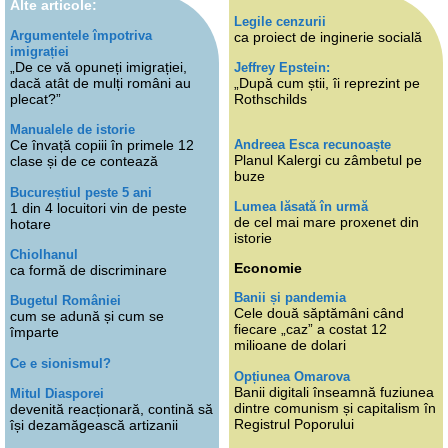
Alte articole:
Legile cenzurii
Argumentele împotriva
ca proiect de inginerie socială
imigrației
„De ce vă opuneți imigrației,
Jeffrey Epstein:
dacă atât de mulți români au
„După cum știi, îi reprezint pe
plecat?”
Rothschilds
Manualele de istorie
Andreea Esca recunoaște
Ce învață copiii în primele 12
Planul Kalergi cu zâmbetul pe
clase și de ce contează
buze
Bucureștiul peste 5 ani
Lumea lăsată în urmă
1 din 4 locuitori vin de peste
de cel mai mare proxenet din
hotare
istorie
Chiolhanul
Economie
ca formă de discriminare
Banii și pandemia
Bugetul României
Cele două săptămâni când
cum se adună și cum se
fiecare „caz” a costat 12
împarte
milioane de dolari
Ce e sionismul?
Opțiunea Omarova
Banii digitali înseamnă fuziunea
Mitul Diasporei
dintre comunism și capitalism în
devenită reacționară, contină să
Registrul Poporului
își dezamăgească artizanii