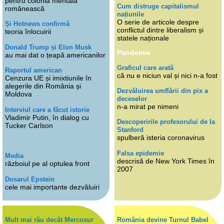
pentru colonia mentală
Cum distruge capitalismul
românească
națiunile
O serie de articole despre
Și Hotnews confirmă
conflictul dintre liberalism și
teoria înlocuirii
statele naționale
Donald Trump și Elon Musk
Pandemie
au mai dat o țeapă americanilor
Graficul care arată
Raportul american
că nu e niciun val și nici n-a fost
Cenzura UE și imixtiunile în
alegerile din România și
Dezvăluirea umflării din pix a
Moldova
deceselor
n-a mirat pe nimeni
Interviul care a făcut istorie
Vladimir Putin, în dialog cu
Descoperirile profesorului de la
Tucker Carlson
Stanford
spulberă isteria coronavirus
Falsa epidemie
Media
descrisă de New York Times în
războiul pe al optulea front
2007
Dosarul Epstein
cele mai importante dezvăluiri
Mult mai rău decât Mercosur
România devine Turnul Babel