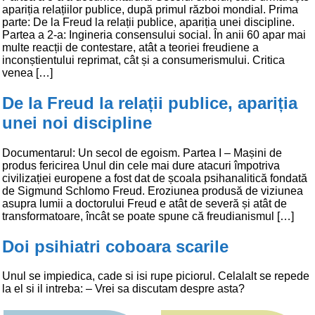
apariția relațiilor publice, după primul război mondial. Prima
parte: De la Freud la relații publice, apariția unei discipline.
Partea a 2-a: Ingineria consensului social. În anii 60 apar mai
multe reacții de contestare, atât a teoriei freudiene a
inconștientului reprimat, cât și a consumerismului. Critica
venea […]
De la Freud la relații publice, apariția
unei noi discipline
Documentarul: Un secol de egoism. Partea I – Mașini de
produs fericirea Unul din cele mai dure atacuri împotriva
civilizației europene a fost dat de școala psihanalitică fondată
de Sigmund Schlomo Freud. Eroziunea produsă de viziunea
asupra lumii a doctorului Freud e atât de severă și atât de
transformatoare, încât se poate spune că freudianismul […]
Doi psihiatri coboara scarile
Unul se impiedica, cade si isi rupe piciorul. Celalalt se repede
la el si il intreba: – Vrei sa discutam despre asta?