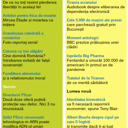
De ce nu toți resimt pierderea
Tirania ecranului
libertății în același fel
Audiobook despre eliberarea de
dependența electronică
Antidot pentru frica de moarte
Mircea Eliade și moartea ca
Cele 5.000 de mașini ale presei
inițiere
care parchează gratuit prin
București
Grandioasa catedrală a
românilor
Moment antologic
Foto-reportaj serial
BBC prezice prăbușirea unei
clădiri
Colonia cu trei stăpâni
Cine domină România?
Isprăvile Big Pharma
întrebarea evitată de falșii
Fentanilul a omorât 100.000 de
suveraniști
americani în primul an de
pandemie
Fundătura ateismului
și a relativismului moral
Tratatul de la Trianon
de ce merită sărbătorit
Vaccin
Lumea nouă
Directorul Pfizer
Două doze oferă puțină
Identitatea biometrică
protecție sau deloc. Nici 3 nu
va fi necesară repornirii
imunizează
economiei, spune Tony Blair
Șeful Pfizer recunoaște
Albert Bourla despre cipul pe
tehnologica m-ARN poate
care îl înghiți
modifica ADN-ul uman
și transmite dacă ți-ai luat