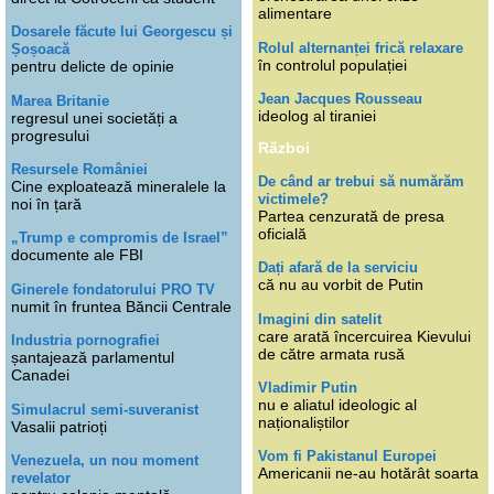
alimentare
Dosarele făcute lui Georgescu și
Rolul alternanței frică relaxare
Șoșoacă
în controlul populației
pentru delicte de opinie
Jean Jacques Rousseau
Marea Britanie
ideolog al tiraniei
regresul unei societăți a
progresului
Război
Resursele României
De când ar trebui să numărăm
Cine exploatează mineralele la
victimele?
noi în țară
Partea cenzurată de presa
oficială
„Trump e compromis de Israel”
documente ale FBI
Dați afară de la serviciu
că nu au vorbit de Putin
Ginerele fondatorului PRO TV
numit în fruntea Băncii Centrale
Imagini din satelit
care arată încercuirea Kievului
Industria pornografiei
de către armata rusă
șantajează parlamentul
Canadei
Vladimir Putin
nu e aliatul ideologic al
Simulacrul semi-suveranist
naționaliștilor
Vasalii patrioți
Vom fi Pakistanul Europei
Venezuela, un nou moment
Americanii ne-au hotărât soarta
revelator