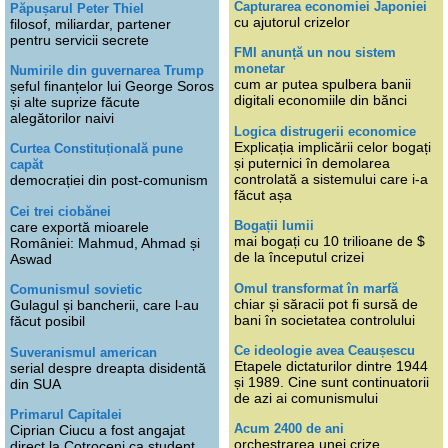
Capturarea economiei Japoniei
Păpușarul Peter Thiel
cu ajutorul crizelor
filosof, miliardar, partener
pentru servicii secrete
FMI anunță un nou sistem
monetar
Numirile din guvernarea Trump
cum ar putea spulbera banii
șeful finanțelor lui George Soros
digitali economiile din bănci
și alte suprize făcute
alegătorilor naivi
Logica distrugerii economice
Explicația implicării celor bogați
Curtea Constituțională pune
și puternici în demolarea
capăt
controlată a sistemului care i-a
democrației din post-comunism
făcut așa
Cei trei ciobănei
Bogații lumii
care exportă mioarele
mai bogați cu 10 trilioane de $
României: Mahmud, Ahmad și
de la începutul crizei
Aswad
Omul transformat în marfă
Comunismul sovietic
chiar și săracii pot fi sursă de
Gulagul și bancherii, care l-au
bani în societatea controlului
făcut posibil
Ce ideologie avea Ceaușescu
Suveranismul american
Etapele dictaturilor dintre 1944
serial despre dreapta disidentă
și 1989. Cine sunt continuatorii
din SUA
de azi ai comunismului
Primarul Capitalei
Acum 2400 de ani
Ciprian Ciucu a fost angajat
orchestrarea unei crize
direct la Cotroceni ca student