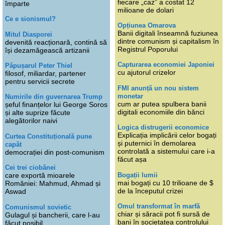
fiecare „caz” a costat 12
împarte
milioane de dolari
Ce e sionismul?
Opțiunea Omarova
Banii digitali înseamnă fuziunea
Mitul Diasporei
dintre comunism și capitalism în
devenită reacționară, contină să
Registrul Poporului
își dezamăgească artizanii
Capturarea economiei Japoniei
Păpușarul Peter Thiel
cu ajutorul crizelor
filosof, miliardar, partener
pentru servicii secrete
FMI anunță un nou sistem
monetar
Numirile din guvernarea Trump
cum ar putea spulbera banii
șeful finanțelor lui George Soros
digitali economiile din bănci
și alte suprize făcute
alegătorilor naivi
Logica distrugerii economice
Explicația implicării celor bogați
Curtea Constituțională pune
și puternici în demolarea
capăt
controlată a sistemului care i-a
democrației din post-comunism
făcut așa
Cei trei ciobănei
Bogații lumii
care exportă mioarele
mai bogați cu 10 trilioane de $
României: Mahmud, Ahmad și
de la începutul crizei
Aswad
Omul transformat în marfă
Comunismul sovietic
chiar și săracii pot fi sursă de
Gulagul și bancherii, care l-au
bani în societatea controlului
făcut posibil