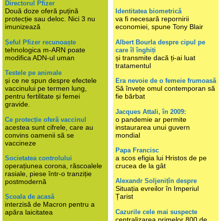
Directorul Pfizer
Două doze oferă puțină
Identitatea biometrică
protecție sau deloc. Nici 3 nu
va fi necesară repornirii
imunizează
economiei, spune Tony Blair
Șeful Pfizer recunoaște
Albert Bourla despre cipul pe
tehnologica m-ARN poate
care îl înghiți
modifica ADN-ul uman
și transmite dacă ți-ai luat
tratamentul
Testele pe animale
și ce ne spun despre efectele
Era nevoie de o femeie frumoasă
vaccinului pe termen lung,
Să învețe omul contemporan să
pentru fertilitate și femei
fie bărbat
gravide.
Jacques Attali, în 2009:
o pandemie ar permite
Ce protecție oferă vaccinul
acestea sunt cifrele, care au
instaurarea unui guvern
convins oamenii să se
mondial
vaccineze
Papa Francisc
a scos efigia lui Hristos de pe
Societatea controlului
operațiunea corona, răscoalele
crucea de la gât
rasiale, piese într-o tranziție
Alexandr Soljenițîn despre
postmodernă
Situația evreilor în Imperiul
Țarist
Școala de acasă
interzisă de Macron pentru a
Cazurile cele mai suspecte
apăra laicitatea
centralizarea primelor 800 de