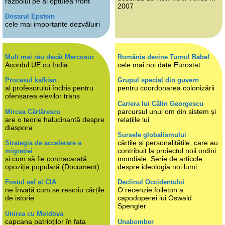
războiul pe al optulea front
2007
Dosarul Epstein
cele mai importante dezvăluiri
Mult mai rău decât Mercosur
România devine Turnul Babel
Acordul UE cu India
cele mai noi date Eurostat
Procesul kafkian
Grupul special din guvern
al profesorului închis pentru
pentru coordonarea colonizării
ofensarea elevilor trans
Cariera lui Călin Georgescu
parcursul unui om din sistem și
Mircea Cărtărescu
are o teorie halucinantă despre
relațiile lui
diaspora
Sursele globalismului
cărțile și personalitățile, care au
Strategia de accelerare a
contribuit la proiectul noii ordini
migrației
și cum să fie contracarată
mondiale. Serie de articole
opoziția populară (Document)
despre ideologia noi lumi.
Fostul șef al CIA
Declinul Occidentului
ne învață cum se rescriu cărțile
O recenzie foileton a
de istorie
capodoperei lui Oswald
Spengler
Unirea cu Moldova
capcana patrioților în fața
Unabomber