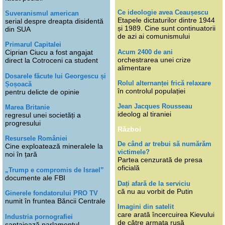
Ce ideologie avea Ceaușescu
Suveranismul american
Etapele dictaturilor dintre 1944
serial despre dreapta disidentă
și 1989. Cine sunt continuatorii
din SUA
de azi ai comunismului
Primarul Capitalei
Acum 2400 de ani
Ciprian Ciucu a fost angajat
orchestrarea unei crize
direct la Cotroceni ca student
alimentare
Dosarele făcute lui Georgescu și
Rolul alternanței frică relaxare
Șoșoacă
în controlul populației
pentru delicte de opinie
Jean Jacques Rousseau
Marea Britanie
ideolog al tiraniei
regresul unei societăți a
progresului
Război
Resursele României
De când ar trebui să numărăm
Cine exploatează mineralele la
victimele?
noi în țară
Partea cenzurată de presa
oficială
„Trump e compromis de Israel”
documente ale FBI
Dați afară de la serviciu
că nu au vorbit de Putin
Ginerele fondatorului PRO TV
numit în fruntea Băncii Centrale
Imagini din satelit
care arată încercuirea Kievului
Industria pornografiei
de către armata rusă
șantajează parlamentul