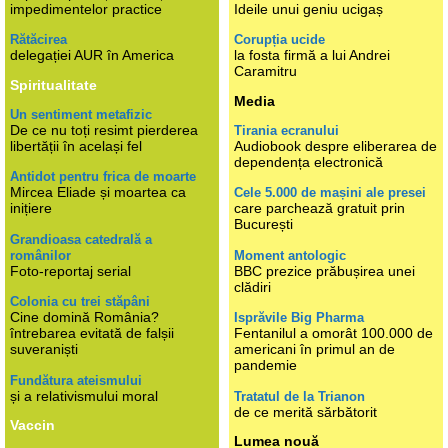
impedimentelor practice
Ideile unui geniu ucigaș
Rătăcirea
Corupția ucide
delegației AUR în America
la fosta firmă a lui Andrei
Caramitru
Spiritualitate
Media
Un sentiment metafizic
De ce nu toți resimt pierderea
Tirania ecranului
libertății în același fel
Audiobook despre eliberarea de
dependența electronică
Antidot pentru frica de moarte
Mircea Eliade și moartea ca
Cele 5.000 de mașini ale presei
inițiere
care parchează gratuit prin
București
Grandioasa catedrală a
românilor
Moment antologic
Foto-reportaj serial
BBC prezice prăbușirea unei
clădiri
Colonia cu trei stăpâni
Cine domină România?
Isprăvile Big Pharma
întrebarea evitată de falșii
Fentanilul a omorât 100.000 de
suveraniști
americani în primul an de
pandemie
Fundătura ateismului
și a relativismului moral
Tratatul de la Trianon
de ce merită sărbătorit
Vaccin
Lumea nouă