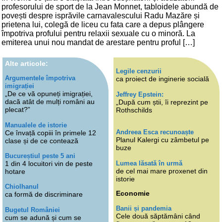
profesorului de sport de la Jean Monnet, tabloidele abundă de
povești despre isprăvile carnavalescului Radu Mazăre și
prietena lui, colegă de liceu cu fata care a depus plângere
împotriva profului pentru relaxii sexuale cu o minoră. La
emiterea unui nou mandat de arestare pentru proful […]
Alte articole:
Legile cenzurii
Argumentele împotriva
ca proiect de inginerie socială
imigrației
„De ce vă opuneți imigrației,
Jeffrey Epstein:
dacă atât de mulți români au
„După cum știi, îi reprezint pe
plecat?”
Rothschilds
Manualele de istorie
Andreea Esca recunoaște
Ce învață copiii în primele 12
Planul Kalergi cu zâmbetul pe
clase și de ce contează
buze
Bucureștiul peste 5 ani
Lumea lăsată în urmă
1 din 4 locuitori vin de peste
de cel mai mare proxenet din
hotare
istorie
Chiolhanul
Economie
ca formă de discriminare
Banii și pandemia
Bugetul României
Cele două săptămâni când
cum se adună și cum se