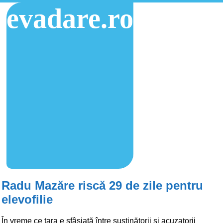
evadare.ro
Radu Mazăre riscă 29 de zile pentru
elevofilie
În vreme ce țara e sfâșiată între susținătorii și acuzatorii