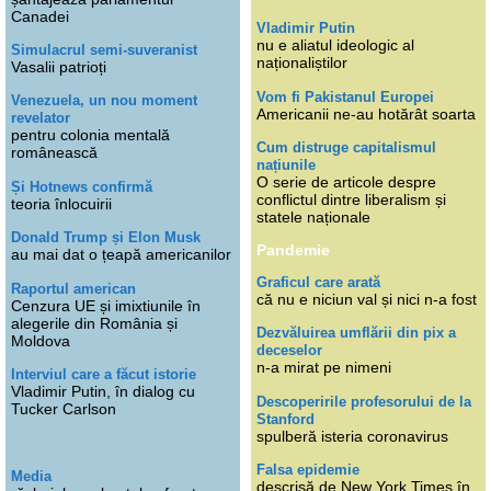
Canadei
Vladimir Putin
nu e aliatul ideologic al
Simulacrul semi-suveranist
naționaliștilor
Vasalii patrioți
Vom fi Pakistanul Europei
Venezuela, un nou moment
Americanii ne-au hotărât soarta
revelator
pentru colonia mentală
Cum distruge capitalismul
românească
națiunile
O serie de articole despre
Și Hotnews confirmă
conflictul dintre liberalism și
teoria înlocuirii
statele naționale
Donald Trump și Elon Musk
Pandemie
au mai dat o țeapă americanilor
Graficul care arată
Raportul american
că nu e niciun val și nici n-a fost
Cenzura UE și imixtiunile în
alegerile din România și
Dezvăluirea umflării din pix a
Moldova
deceselor
n-a mirat pe nimeni
Interviul care a făcut istorie
Vladimir Putin, în dialog cu
Descoperirile profesorului de la
Tucker Carlson
Stanford
spulberă isteria coronavirus
Falsa epidemie
Media
descrisă de New York Times în