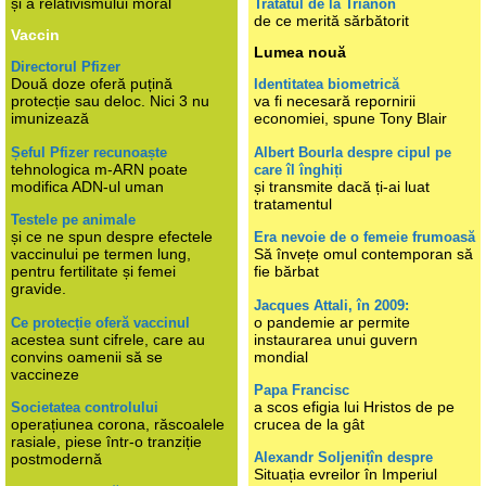
și a relativismului moral
Tratatul de la Trianon
de ce merită sărbătorit
Vaccin
Lumea nouă
Directorul Pfizer
Două doze oferă puțină
Identitatea biometrică
protecție sau deloc. Nici 3 nu
va fi necesară repornirii
imunizează
economiei, spune Tony Blair
Șeful Pfizer recunoaște
Albert Bourla despre cipul pe
tehnologica m-ARN poate
care îl înghiți
modifica ADN-ul uman
și transmite dacă ți-ai luat
tratamentul
Testele pe animale
și ce ne spun despre efectele
Era nevoie de o femeie frumoasă
vaccinului pe termen lung,
Să învețe omul contemporan să
pentru fertilitate și femei
fie bărbat
gravide.
Jacques Attali, în 2009:
o pandemie ar permite
Ce protecție oferă vaccinul
acestea sunt cifrele, care au
instaurarea unui guvern
convins oamenii să se
mondial
vaccineze
Papa Francisc
a scos efigia lui Hristos de pe
Societatea controlului
operațiunea corona, răscoalele
crucea de la gât
rasiale, piese într-o tranziție
Alexandr Soljenițîn despre
postmodernă
Situația evreilor în Imperiul