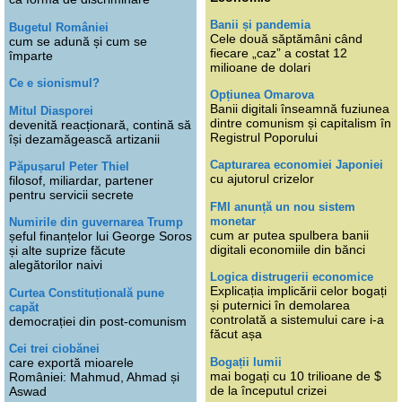
Banii și pandemia
Bugetul României
Cele două săptămâni când
cum se adună și cum se
fiecare „caz” a costat 12
împarte
milioane de dolari
Ce e sionismul?
Opțiunea Omarova
Banii digitali înseamnă fuziunea
Mitul Diasporei
dintre comunism și capitalism în
devenită reacționară, contină să
Registrul Poporului
își dezamăgească artizanii
Capturarea economiei Japoniei
Păpușarul Peter Thiel
cu ajutorul crizelor
filosof, miliardar, partener
pentru servicii secrete
FMI anunță un nou sistem
monetar
Numirile din guvernarea Trump
cum ar putea spulbera banii
șeful finanțelor lui George Soros
digitali economiile din bănci
și alte suprize făcute
alegătorilor naivi
Logica distrugerii economice
Explicația implicării celor bogați
Curtea Constituțională pune
și puternici în demolarea
capăt
controlată a sistemului care i-a
democrației din post-comunism
făcut așa
Cei trei ciobănei
Bogații lumii
care exportă mioarele
mai bogați cu 10 trilioane de $
României: Mahmud, Ahmad și
de la începutul crizei
Aswad