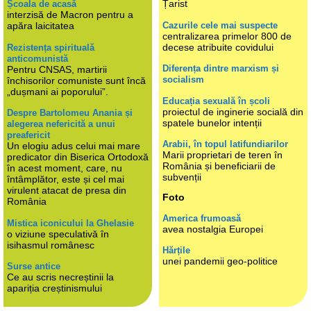
Țarist
Școala de acasă
interzisă de Macron pentru a
Cazurile cele mai suspecte
apăra laicitatea
centralizarea primelor 800 de
decese atribuite covidului
Rezistența spirituală
anticomunistă
Diferența dintre marxism și
Pentru CNSAS, martirii
socialism
închisorilor comuniste sunt încă
„dușmani ai poporului”.
Educația sexuală în școli
proiectul de inginerie socială din
Despre Bartolomeu Anania și
spatele bunelor intenții
alegerea nefericită a unui
preafericit
Arabii, în topul latifundiarilor
Un elogiu adus celui mai mare
Marii proprietari de teren în
predicator din Biserica Ortodoxă
România și beneficiarii de
în acest moment, care, nu
subvenții
întâmplător, este și cel mai
virulent atacat de presa din
Foto
România
America frumoasă
Mistica iconicului la Ghelasie
avea nostalgia Europei
o viziune speculativă în
isihasmul românesc
Hărțile
unei pandemii geo-politice
Surse antice
Ce au scris necreștinii la
apariția creștinismului