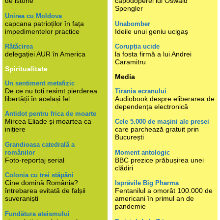
de istorie
capodoperei lui Oswald
Spengler
Unirea cu Moldova
capcana patrioților în fața
Unabomber
impedimentelor practice
Ideile unui geniu ucigaș
Rătăcirea
Corupția ucide
delegației AUR în America
la fosta firmă a lui Andrei
Caramitru
Spiritualitate
Media
Un sentiment metafizic
De ce nu toți resimt pierderea
Tirania ecranului
libertății în același fel
Audiobook despre eliberarea de
dependența electronică
Antidot pentru frica de moarte
Mircea Eliade și moartea ca
Cele 5.000 de mașini ale presei
inițiere
care parchează gratuit prin
București
Grandioasa catedrală a
românilor
Moment antologic
Foto-reportaj serial
BBC prezice prăbușirea unei
clădiri
Colonia cu trei stăpâni
Cine domină România?
Isprăvile Big Pharma
întrebarea evitată de falșii
Fentanilul a omorât 100.000 de
suveraniști
americani în primul an de
pandemie
Fundătura ateismului