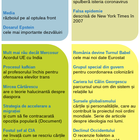
spulberă isteria coronavirus
Falsa epidemie
Media
descrisă de New York Times în
războiul pe al optulea front
2007
Dosarul Epstein
cele mai importante dezvăluiri
Mult mai rău decât Mercosur
România devine Turnul Babel
Acordul UE cu India
cele mai noi date Eurostat
Procesul kafkian
Grupul special din guvern
al profesorului închis pentru
pentru coordonarea colonizării
ofensarea elevilor trans
Cariera lui Călin Georgescu
parcursul unui om din sistem și
Mircea Cărtărescu
are o teorie halucinantă despre
relațiile lui
diaspora
Sursele globalismului
cărțile și personalitățile, care au
Strategia de accelerare a
contribuit la proiectul noii ordini
migrației
și cum să fie contracarată
mondiale. Serie de articole
opoziția populară (Document)
despre ideologia noi lumi.
Fostul șef al CIA
Declinul Occidentului
ne învață cum se rescriu cărțile
O recenzie foileton a