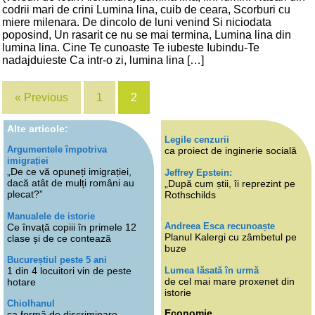
codrii mari de crini Lumina lina, cuib de ceara, Scorburi cu
miere milenara. De dincolo de luni venind Si niciodata
poposind, Un rasarit ce nu se mai termina, Lumina lina din
lumina lina. Cine Te cunoaste Te iubeste Iubindu-Te
nadajduieste Ca intr-o zi, lumina lina […]
« Previous
1
2
Alte articole:
Legile cenzurii
Argumentele împotriva
ca proiect de inginerie socială
imigrației
„De ce vă opuneți imigrației,
Jeffrey Epstein:
dacă atât de mulți români au
„După cum știi, îi reprezint pe
plecat?”
Rothschilds
Manualele de istorie
Andreea Esca recunoaște
Ce învață copiii în primele 12
Planul Kalergi cu zâmbetul pe
clase și de ce contează
buze
Bucureștiul peste 5 ani
Lumea lăsată în urmă
1 din 4 locuitori vin de peste
de cel mai mare proxenet din
hotare
istorie
Chiolhanul
Economie
ca formă de discriminare