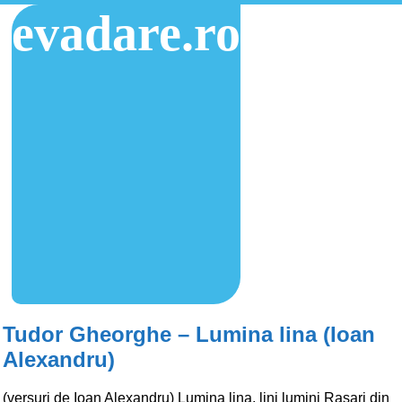
evadare.ro
Tudor Gheorghe – Lumina lina (Ioan
Alexandru)
(versuri de Ioan Alexandru) Lumina lina, lini lumini Rasari din