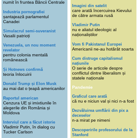
numit în fruntea Băncii Centrale
Imagini din satelit
care arată încercuirea Kievului
Industria pornografiei
de către armata rusă
șantajează parlamentul
Canadei
Vladimir Putin
nu e aliatul ideologic al
Simulacrul semi-suveranist
naționaliștilor
Vasalii patrioți
Vom fi Pakistanul Europei
Venezuela, un nou moment
Americanii ne-au hotărât soarta
revelator
pentru colonia mentală
Cum distruge capitalismul
românească
națiunile
O serie de articole despre
Și Hotnews confirmă
conflictul dintre liberalism și
teoria înlocuirii
statele naționale
Donald Trump și Elon Musk
Pandemie
au mai dat o țeapă americanilor
Graficul care arată
Raportul american
că nu e niciun val și nici n-a fost
Cenzura UE și imixtiunile în
alegerile din România și
Dezvăluirea umflării din pix a
Moldova
deceselor
n-a mirat pe nimeni
Interviul care a făcut istorie
Vladimir Putin, în dialog cu
Descoperirile profesorului de la
Tucker Carlson
Stanford