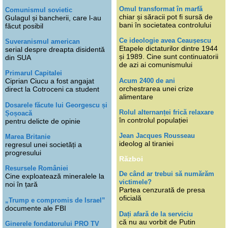
Omul transformat în marfă
Comunismul sovietic
chiar și săracii pot fi sursă de
Gulagul și bancherii, care l-au
bani în societatea controlului
făcut posibil
Ce ideologie avea Ceaușescu
Suveranismul american
Etapele dictaturilor dintre 1944
serial despre dreapta disidentă
și 1989. Cine sunt continuatorii
din SUA
de azi ai comunismului
Primarul Capitalei
Acum 2400 de ani
Ciprian Ciucu a fost angajat
orchestrarea unei crize
direct la Cotroceni ca student
alimentare
Dosarele făcute lui Georgescu și
Rolul alternanței frică relaxare
Șoșoacă
în controlul populației
pentru delicte de opinie
Jean Jacques Rousseau
Marea Britanie
ideolog al tiraniei
regresul unei societăți a
progresului
Război
Resursele României
De când ar trebui să numărăm
Cine exploatează mineralele la
victimele?
noi în țară
Partea cenzurată de presa
oficială
„Trump e compromis de Israel”
documente ale FBI
Dați afară de la serviciu
că nu au vorbit de Putin
Ginerele fondatorului PRO TV