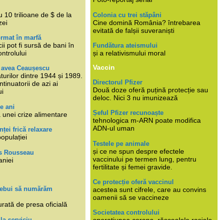
i
 10 trilioane de $ de la
Colonia cu trei stăpâni
zei
Cine domină România? întrebarea
evitată de falșii suveraniști
rmat în marfă
cii pot fi sursă de bani în
Fundătura ateismului
ntrolului
și a relativismului moral
Vaccin
e avea Ceaușescu
turilor dintre 1944 și 1989.
Directorul Pfizer
tinuatorii de azi ai
Două doze oferă puțină protecție sau
ui
deloc. Nici 3 nu imunizează
e ani
Șeful Pfizer recunoaște
 unei crize alimentare
tehnologica m-ARN poate modifica
ADN-ul uman
nței frică relaxare
populației
Testele pe animale
și ce ne spun despre efectele
s Rousseau
vaccinului pe termen lung, pentru
aniei
fertilitate și femei gravide.
Ce protecție oferă vaccinul
trebui să numărăm
acestea sunt cifrele, care au convins
oamenii să se vaccineze
rată de presa oficială
Societatea controlului
 la serviciu