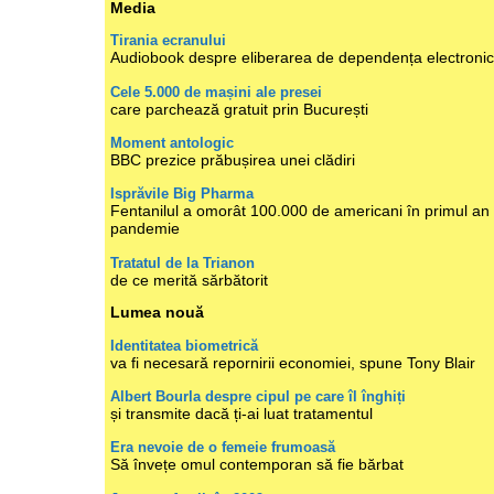
Media
Tirania ecranului
Audiobook despre eliberarea de dependența electroni
Cele 5.000 de mașini ale presei
care parchează gratuit prin București
Moment antologic
BBC prezice prăbușirea unei clădiri
Isprăvile Big Pharma
Fentanilul a omorât 100.000 de americani în primul an
pandemie
Tratatul de la Trianon
de ce merită sărbătorit
Lumea nouă
Identitatea biometrică
va fi necesară repornirii economiei, spune Tony Blair
Albert Bourla despre cipul pe care îl înghiți
și transmite dacă ți-ai luat tratamentul
Era nevoie de o femeie frumoasă
Să învețe omul contemporan să fie bărbat