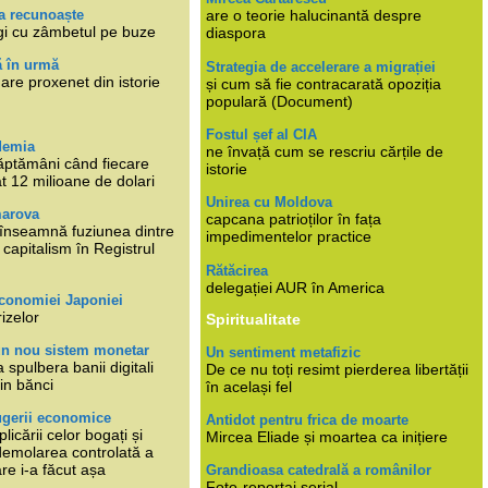
a recunoaște
are o teorie halucinantă despre
gi cu zâmbetul pe buze
diaspora
ă în urmă
Strategia de accelerare a migrației
are proxenet din istorie
și cum să fie contracarată opoziția
populară (Document)
Fostul șef al CIA
demia
ne învață cum se rescriu cărțile de
ăptămâni când fiecare
istorie
at 12 milioane de dolari
Unirea cu Moldova
marova
capcana patrioților în fața
li înseamnă fuziunea dintre
impedimentelor practice
capitalism în Registrul
Rătăcirea
delegației AUR în America
economiei Japoniei
rizelor
Spiritualitate
un nou sistem monetar
Un sentiment metafizic
 spulbera banii digitali
De ce nu toți resimt pierderea libertății
in bănci
în același fel
ugerii economice
Antidot pentru frica de moarte
plicării celor bogați și
Mircea Eliade și moartea ca inițiere
 demolarea controlată a
re i-a făcut așa
Grandioasa catedrală a românilor
Foto-reportaj serial