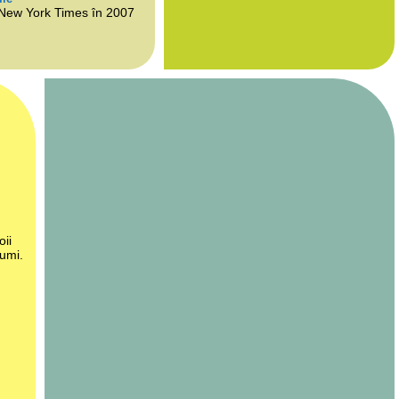
 New York Times în 2007
oii
lumi.