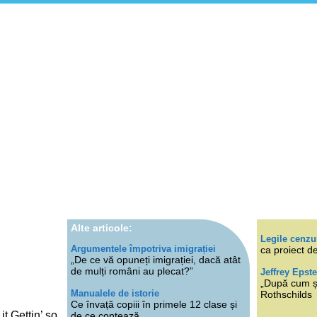
Alte articole:
Legile cenzu
Argumentele împotriva imigrației
ca proiect de
„De ce vă opuneți imigrației, dacă atât
de mulți români au plecat?”
Jeffrey Epste
„După cum ști
Manualele de istorie
Rothschilds
Ce învață copiii în primele 12 clase și
 Gettin’ so
de ce contează