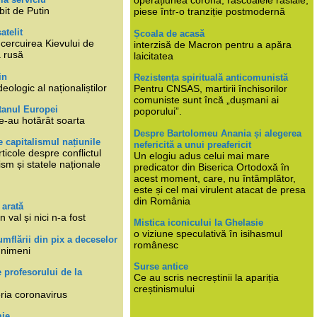
operațiunea corona, răscoalele rasiale,
bit de Putin
piese într-o tranziție postmodernă
atelit
Școala de acasă
ncercuirea Kievului de
interzisă de Macron pentru a apăra
a rusă
laicitatea
in
Rezistența spirituală anticomunistă
deologic al naționaliștilor
Pentru CNSAS, martirii închisorilor
comuniste sunt încă „dușmani ai
tanul Europei
poporului”.
e-au hotărât soarta
Despre Bartolomeu Anania și alegerea
 capitalismul națiunile
nefericită a unui preafericit
ticole despre conflictul
Un elogiu adus celui mai mare
lism și statele naționale
predicator din Biserica Ortodoxă în
acest moment, care, nu întâmplător,
este și cel mai virulent atacat de presa
din România
 arată
n val și nici n-a fost
Mistica iconicului la Ghelasie
o viziune speculativă în isihasmul
umflării din pix a deceselor
românesc
 nimeni
Surse antice
e profesorului de la
Ce au scris necreștinii la apariția
creștinismului
eria coronavirus
mie