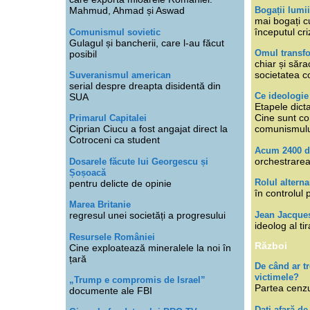
Bogații lumi
Mahmud, Ahmad și Aswad
mai bogați cu
începutul cri
Comunismul sovietic
Gulagul și bancherii, care l-au făcut
Omul transfo
posibil
chiar și săra
societatea co
Suveranismul american
serial despre dreapta disidentă din
Ce ideologi
SUA
Etapele dicta
Cine sunt con
Primarul Capitalei
Ciprian Ciucu a fost angajat direct la
comunismul
Cotroceni ca student
Acum 2400 d
orchestrarea
Dosarele făcute lui Georgescu și
Șoșoacă
Rolul alterna
pentru delicte de opinie
în controlul 
Marea Britanie
Jean Jacque
regresul unei societăți a progresului
ideolog al tir
Resursele României
Război
Cine exploatează mineralele la noi în
țară
De când ar 
victimele?
„Trump e compromis de Israel”
Partea cenzu
documente ale FBI
Dați afară de