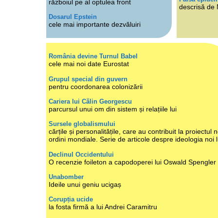
războiul pe al optulea front
descrisă de
Dosarul Epstein
cele mai importante dezvăluiri
România devine Turnul Babel
cele mai noi date Eurostat
Grupul special din guvern
pentru coordonarea colonizării
Cariera lui Călin Georgescu
parcursul unui om din sistem și relațiile lui
Sursele globalismului
cărțile și personalitățile, care au contribuit la proiectul n
ordini mondiale. Serie de articole despre ideologia noi 
Declinul Occidentului
O recenzie foileton a capodoperei lui Oswald Spengler
Unabomber
Ideile unui geniu ucigaș
Corupția ucide
la fosta firmă a lui Andrei Caramitru