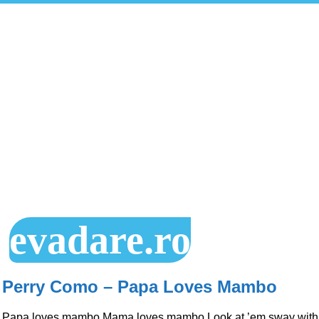
evadare.ro
Perry Como – Papa Loves Mambo
Papa loves mambo Mama loves mambo Look at ’em sway with it