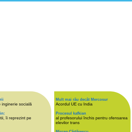
rii
Mult mai rău decât Mercosur
 inginerie socială
Acordul UE cu India
in:
Procesul kafkian
i, îi reprezint pe
al profesorului închis pentru ofensarea
elevilor trans
Mircea Cărtărescu