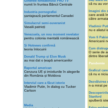
Ginerele fondatorului PRO TV
că nu au vor
numit în fruntea Băncii Centrale
Imagini din s
Industria pornografiei
care arată î
șantajează parlamentul Canadei
către armat
Simulacrul semi-suveranist
Vladimir Put
Vasalii patrioți
nu e aliatul i
Venezuela, un nou moment revelator
Vom fi Pakis
pentru colonia mentală românească
Americanii n
Și Hotnews confirmă
Cum distruge
teoria înlocuirii
O serie de ar
dintre libera
Donald Trump și Elon Musk
au mai dat o țeapă americanilor
Pandemie
Raportul american
Graficul care
Cenzura UE și imixtiunile în alegerile
că nu e niciu
din România și Moldova
Dezvăluirea 
Interviul care a făcut istorie
n-a mirat pe
Vladimir Putin, în dialog cu Tucker
Carlson
Descoperiril
Stanford
spulberă ist
Media
Falsa epide