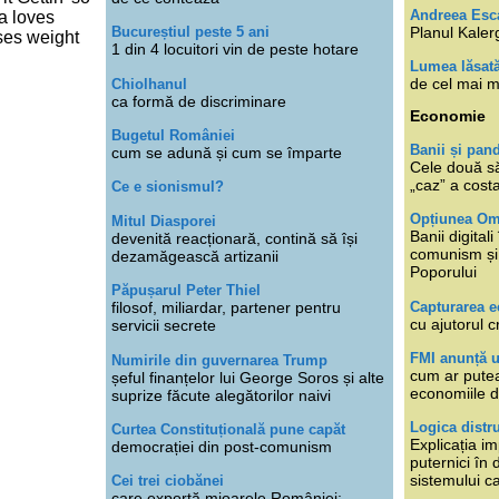
Andreea Esc
a loves
Planul Kaler
Bucureștiul peste 5 ani
ses weight
1 din 4 locuitori vin de peste hotare
Lumea lăsat
de cel mai m
Chiolhanul
ca formă de discriminare
Economie
Bugetul României
Banii și pan
cum se adună și cum se împarte
Cele două s
„caz” a cost
Ce e sionismul?
Opțiunea O
Mitul Diasporei
Banii digita
devenită reacționară, contină să își
comunism și 
dezamăgească artizanii
Poporului
Păpușarul Peter Thiel
Capturarea 
filosof, miliardar, partener pentru
cu ajutorul c
servicii secrete
FMI anunță 
Numirile din guvernarea Trump
cum ar putea
șeful finanțelor lui George Soros și alte
economiile d
suprize făcute alegătorilor naivi
Logica distr
Curtea Constituțională pune capăt
Explicația im
democrației din post-comunism
puternici în
sistemului ca
Cei trei ciobănei
care exportă mioarele României: