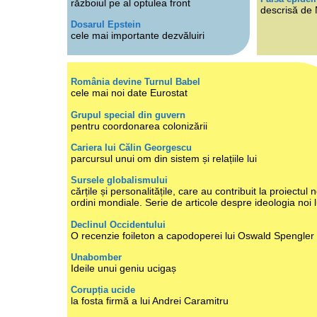
războiul pe al optulea front
descrisă de
Dosarul Epstein
cele mai importante dezvăluiri
România devine Turnul Babel
cele mai noi date Eurostat
Grupul special din guvern
pentru coordonarea colonizării
Cariera lui Călin Georgescu
parcursul unui om din sistem și relațiile lui
Sursele globalismului
cărțile și personalitățile, care au contribuit la proiectul n
ordini mondiale. Serie de articole despre ideologia noi 
Declinul Occidentului
O recenzie foileton a capodoperei lui Oswald Spengler
Unabomber
Ideile unui geniu ucigaș
Corupția ucide
la fosta firmă a lui Andrei Caramitru