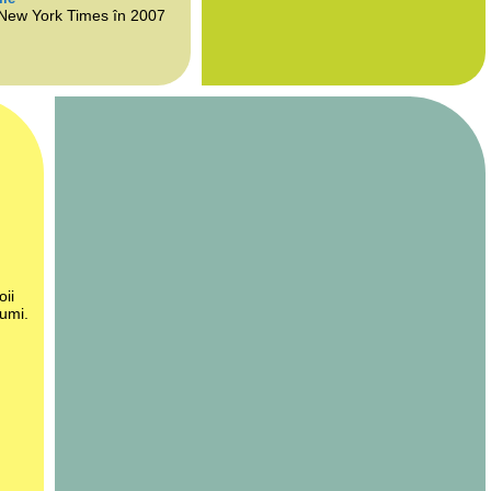
 New York Times în 2007
oii
lumi.