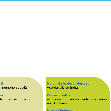
rii
Mult mai rău decât Mercosur
 inginerie socială
Acordul UE cu India
in:
Procesul kafkian
i, îi reprezint pe
al profesorului închis pentru ofensarea
elevilor trans
Mircea Cărtărescu