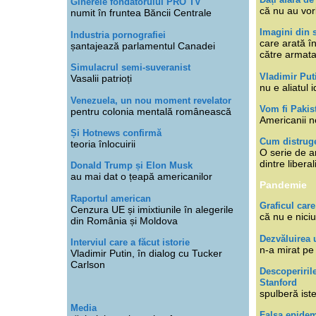
Ginerele fondatorului PRO TV
că nu au vor
numit în fruntea Băncii Centrale
Imagini din s
Industria pornografiei
care arată î
șantajează parlamentul Canadei
către armat
Simulacrul semi-suveranist
Vladimir Put
Vasalii patrioți
nu e aliatul i
Venezuela, un nou moment revelator
Vom fi Pakis
pentru colonia mentală românească
Americanii n
Și Hotnews confirmă
Cum distruge
teoria înlocuirii
O serie de ar
dintre libera
Donald Trump și Elon Musk
au mai dat o țeapă americanilor
Pandemie
Raportul american
Graficul care
Cenzura UE și imixtiunile în alegerile
că nu e niciu
din România și Moldova
Dezvăluirea 
Interviul care a făcut istorie
n-a mirat pe
Vladimir Putin, în dialog cu Tucker
Carlson
Descoperiril
Stanford
spulberă ist
Media
Falsa epide