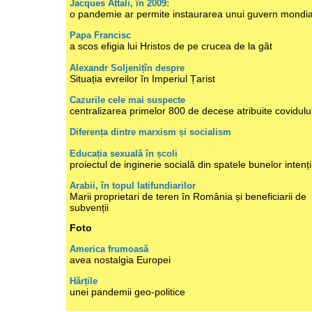
Jacques Attali, în 2009:
o pandemie ar permite instaurarea unui guvern mondia
Papa Francisc
a scos efigia lui Hristos de pe crucea de la gât
Alexandr Soljenițîn despre
Situația evreilor în Imperiul Țarist
Cazurile cele mai suspecte
centralizarea primelor 800 de decese atribuite covidulu
Diferența dintre marxism și socialism
Educația sexuală în școli
proiectul de inginerie socială din spatele bunelor intenți
Arabii, în topul latifundiarilor
Marii proprietari de teren în România și beneficiarii de
subvenții
Foto
America frumoasă
avea nostalgia Europei
Hărțile
unei pandemii geo-politice