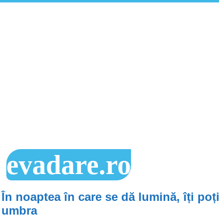
evadare.ro
În noaptea în care se dă lumină, îți poț
umbra