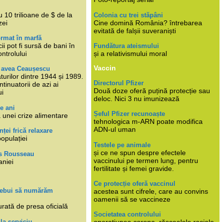
i
 10 trilioane de $ de la
Colonia cu trei stăpâni
zei
Cine domină România? întrebarea
evitată de falșii suveraniști
rmat în marfă
cii pot fi sursă de bani în
Fundătura ateismului
ntrolului
și a relativismului moral
Vaccin
e avea Ceaușescu
turilor dintre 1944 și 1989.
Directorul Pfizer
tinuatorii de azi ai
Două doze oferă puțină protecție sau
ui
deloc. Nici 3 nu imunizează
e ani
Șeful Pfizer recunoaște
 unei crize alimentare
tehnologica m-ARN poate modifica
ADN-ul uman
nței frică relaxare
populației
Testele pe animale
și ce ne spun despre efectele
s Rousseau
vaccinului pe termen lung, pentru
aniei
fertilitate și femei gravide.
Ce protecție oferă vaccinul
trebui să numărăm
acestea sunt cifrele, care au convins
oamenii să se vaccineze
rată de presa oficială
Societatea controlului
 la serviciu