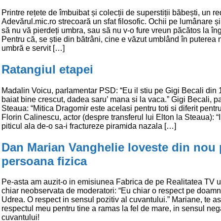
Printre rețete de îmbuibat și colecții de superstiții băbești, un r
Adevărul.mic.ro strecoară un sfat filosofic. Ochii pe lumânare și 
să nu vă pierdeți umbra, sau să nu v-o fure vreun păcătos la în
Pentru că, se știe din bătrâni, cine e văzut umblând în puterea n
umbră e servit […]
Ratangiul etapei
Madalin Voicu, parlamentar PSD: “Eu il stiu pe Gigi Becali din 
baiat bine crescut, dadea saru’ mana si la vaca.” Gigi Becali, pa
Steaua: “Mitica Dragomir este acelasi pentru toti si diferit pentru
Florin Calinescu, actor (despre transferul lui Elton la Steaua): “
piticul ala de-o sa-i fractureze piramida nazala […]
Dan Marian Vanghelie loveste din nou 
persoana fizica
Pe-asta am auzit-o in emisiunea Fabrica de pe Realitatea TV u
chiar neobservata de moderatori: “Eu chiar o respect pe doam
Udrea. O respect in sensul pozitiv al cuvantului.” Mariane, te a
respectul meu pentru tine a ramas la fel de mare, in sensul nega
cuvantului!