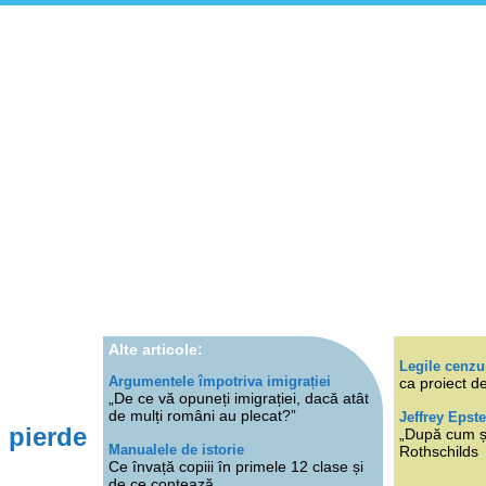
Alte articole:
Legile cenzu
Argumentele împotriva imigrației
ca proiect de
„De ce vă opuneți imigrației, dacă atât
de mulți români au plecat?”
Jeffrey Epste
i pierde
„După cum ști
Manualele de istorie
Rothschilds
Ce învață copiii în primele 12 clase și
de ce contează