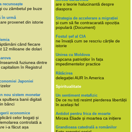
a recunoaște
are o teorie halucinantă despre
gi cu zâmbetul pe buze
diaspora
ă în urmă
Strategia de accelerare a migrației
are proxenet din istorie
și cum să fie contracarată opoziția
populară (Document)
Fostul șef al CIA
demia
ne învață cum se rescriu cărțile de
ăptămâni când fiecare
istorie
at 12 milioane de dolari
Unirea cu Moldova
marova
capcana patrioților în fața
li înseamnă fuziunea dintre
impedimentelor practice
capitalism în Registrul
Rătăcirea
delegației AUR în America
economiei Japoniei
rizelor
Spiritualitate
un nou sistem monetar
Un sentiment metafizic
 spulbera banii digitali
De ce nu toți resimt pierderea libertății
in bănci
în același fel
ugerii economice
Antidot pentru frica de moarte
plicării celor bogați și
Mircea Eliade și moartea ca inițiere
 demolarea controlată a
re i-a făcut așa
Grandioasa catedrală a românilor
Foto-reportaj serial