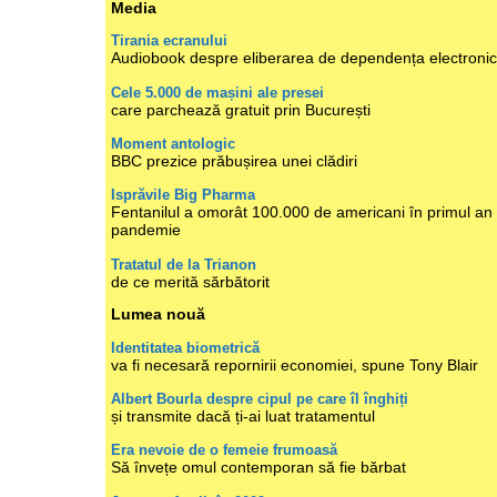
Media
Tirania ecranului
Audiobook despre eliberarea de dependența electroni
Cele 5.000 de mașini ale presei
care parchează gratuit prin București
Moment antologic
BBC prezice prăbușirea unei clădiri
Isprăvile Big Pharma
Fentanilul a omorât 100.000 de americani în primul an
pandemie
Tratatul de la Trianon
de ce merită sărbătorit
Lumea nouă
Identitatea biometrică
va fi necesară repornirii economiei, spune Tony Blair
Albert Bourla despre cipul pe care îl înghiți
și transmite dacă ți-ai luat tratamentul
Era nevoie de o femeie frumoasă
Să învețe omul contemporan să fie bărbat