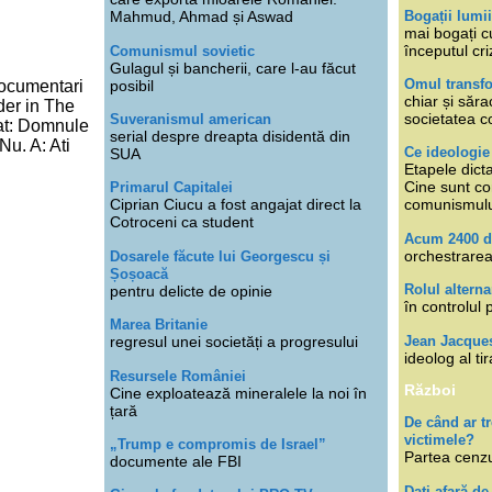
Bogații lumi
Mahmud, Ahmad și Aswad
mai bogați cu
începutul cri
Comunismul sovietic
Gulagul și bancherii, care l-au făcut
Omul transfo
posibil
documentari
chiar și săra
der in The
societatea co
Suveranismul american
cat: Domnule
serial despre dreapta disidentă din
Nu. A: Ati
Ce ideologi
SUA
Etapele dicta
Cine sunt con
Primarul Capitalei
Ciprian Ciucu a fost angajat direct la
comunismul
Cotroceni ca student
Acum 2400 d
orchestrarea
Dosarele făcute lui Georgescu și
Șoșoacă
Rolul alterna
pentru delicte de opinie
în controlul 
Marea Britanie
Jean Jacque
regresul unei societăți a progresului
ideolog al tir
Resursele României
Război
Cine exploatează mineralele la noi în
țară
De când ar 
victimele?
„Trump e compromis de Israel”
Partea cenzu
documente ale FBI
Dați afară de