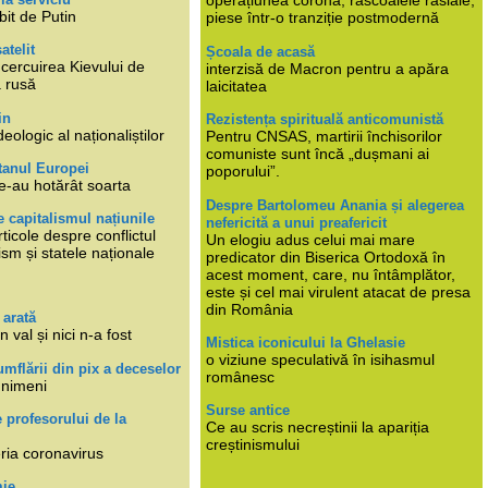
operațiunea corona, răscoalele rasiale,
bit de Putin
piese într-o tranziție postmodernă
atelit
Școala de acasă
ncercuirea Kievului de
interzisă de Macron pentru a apăra
a rusă
laicitatea
in
Rezistența spirituală anticomunistă
deologic al naționaliștilor
Pentru CNSAS, martirii închisorilor
comuniste sunt încă „dușmani ai
tanul Europei
poporului”.
e-au hotărât soarta
Despre Bartolomeu Anania și alegerea
 capitalismul națiunile
nefericită a unui preafericit
ticole despre conflictul
Un elogiu adus celui mai mare
lism și statele naționale
predicator din Biserica Ortodoxă în
acest moment, care, nu întâmplător,
este și cel mai virulent atacat de presa
din România
 arată
n val și nici n-a fost
Mistica iconicului la Ghelasie
o viziune speculativă în isihasmul
umflării din pix a deceselor
românesc
 nimeni
Surse antice
e profesorului de la
Ce au scris necreștinii la apariția
creștinismului
eria coronavirus
mie