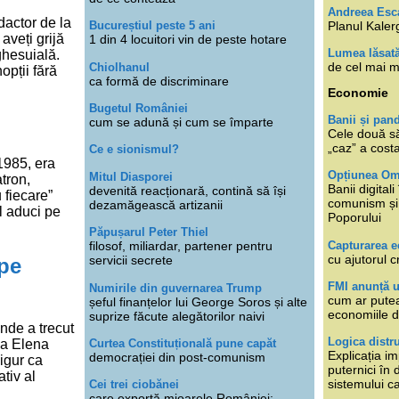
Andreea Esc
edactor de la
Planul Kaler
Bucureștiul peste 5 ani
aveți grijă
1 din 4 locuitori vin de peste hotare
Lumea lăsat
ghesuială.
de cel mai m
Chiolhanul
opții fără
ca formă de discriminare
Economie
Bugetul României
Banii și pan
cum se adună și cum se împarte
Cele două s
„caz” a cost
Ce e sionismul?
1985, era
Opțiunea O
Mitul Diasporei
tron,
Banii digita
devenită reacționară, contină să își
 fiecare”
comunism și 
dezamăgească artizanii
Il aduci pe
Poporului
Păpușarul Peter Thiel
Capturarea 
filosof, miliardar, partener pentru
cu ajutorul c
servicii secrete
pe
FMI anunță 
Numirile din guvernarea Trump
cum ar putea
șeful finanțelor lui George Soros și alte
economiile d
suprize făcute alegătorilor naivi
nde a trecut
Logica distr
Curtea Constituțională pune capăt
na Elena
Explicația im
democrației din post-comunism
sigur ca
puternici în
tiv al
sistemului ca
Cei trei ciobănei
care exportă mioarele României: