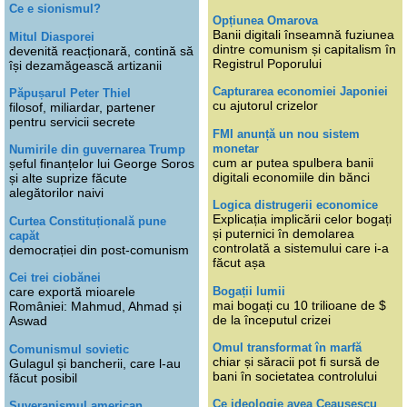
Ce e sionismul?
Opțiunea Omarova
Banii digitali înseamnă fuziunea
Mitul Diasporei
dintre comunism și capitalism în
devenită reacționară, contină să
Registrul Poporului
își dezamăgească artizanii
Capturarea economiei Japoniei
Păpușarul Peter Thiel
cu ajutorul crizelor
filosof, miliardar, partener
pentru servicii secrete
FMI anunță un nou sistem
monetar
Numirile din guvernarea Trump
cum ar putea spulbera banii
șeful finanțelor lui George Soros
digitali economiile din bănci
și alte suprize făcute
alegătorilor naivi
Logica distrugerii economice
Explicația implicării celor bogați
Curtea Constituțională pune
și puternici în demolarea
capăt
controlată a sistemului care i-a
democrației din post-comunism
făcut așa
Cei trei ciobănei
Bogații lumii
care exportă mioarele
mai bogați cu 10 trilioane de $
României: Mahmud, Ahmad și
de la începutul crizei
Aswad
Omul transformat în marfă
Comunismul sovietic
chiar și săracii pot fi sursă de
Gulagul și bancherii, care l-au
bani în societatea controlului
făcut posibil
Ce ideologie avea Ceaușescu
Suveranismul american