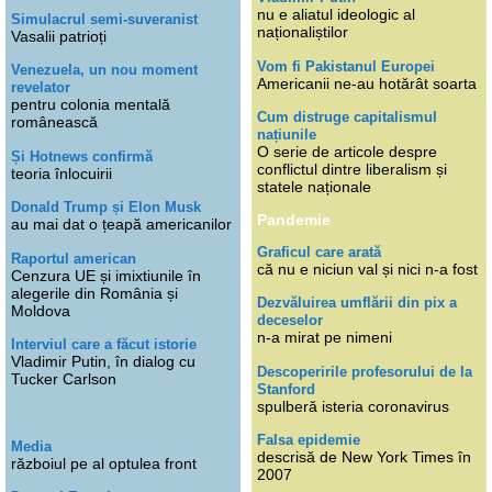
nu e aliatul ideologic al
Simulacrul semi-suveranist
naționaliștilor
Vasalii patrioți
Vom fi Pakistanul Europei
Venezuela, un nou moment
Americanii ne-au hotărât soarta
revelator
pentru colonia mentală
Cum distruge capitalismul
românească
națiunile
O serie de articole despre
Și Hotnews confirmă
conflictul dintre liberalism și
teoria înlocuirii
statele naționale
Donald Trump și Elon Musk
Pandemie
au mai dat o țeapă americanilor
Graficul care arată
Raportul american
că nu e niciun val și nici n-a fost
Cenzura UE și imixtiunile în
alegerile din România și
Dezvăluirea umflării din pix a
Moldova
deceselor
n-a mirat pe nimeni
Interviul care a făcut istorie
Vladimir Putin, în dialog cu
Descoperirile profesorului de la
Tucker Carlson
Stanford
spulberă isteria coronavirus
Falsa epidemie
Media
descrisă de New York Times în
războiul pe al optulea front
2007