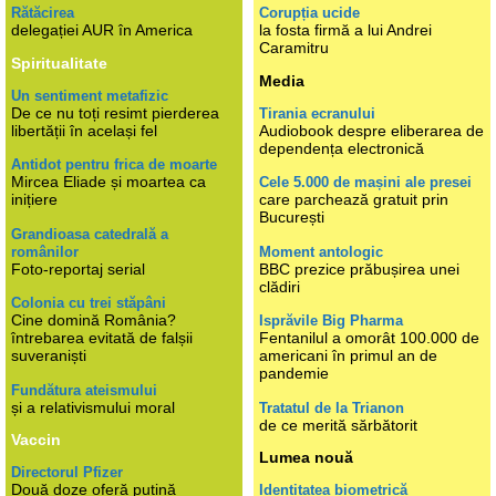
Rătăcirea
Corupția ucide
delegației AUR în America
la fosta firmă a lui Andrei
Caramitru
Spiritualitate
Media
Un sentiment metafizic
De ce nu toți resimt pierderea
Tirania ecranului
libertății în același fel
Audiobook despre eliberarea de
dependența electronică
Antidot pentru frica de moarte
Mircea Eliade și moartea ca
Cele 5.000 de mașini ale presei
inițiere
care parchează gratuit prin
București
Grandioasa catedrală a
românilor
Moment antologic
Foto-reportaj serial
BBC prezice prăbușirea unei
clădiri
Colonia cu trei stăpâni
Cine domină România?
Isprăvile Big Pharma
întrebarea evitată de falșii
Fentanilul a omorât 100.000 de
suveraniști
americani în primul an de
pandemie
Fundătura ateismului
și a relativismului moral
Tratatul de la Trianon
de ce merită sărbătorit
Vaccin
Lumea nouă
Directorul Pfizer
Două doze oferă puțină
Identitatea biometrică