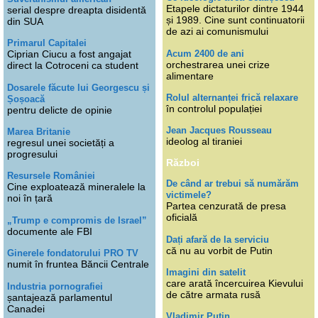
Etapele dictaturilor dintre 1944
serial despre dreapta disidentă
și 1989. Cine sunt continuatorii
din SUA
de azi ai comunismului
Primarul Capitalei
Acum 2400 de ani
Ciprian Ciucu a fost angajat
orchestrarea unei crize
direct la Cotroceni ca student
alimentare
Dosarele făcute lui Georgescu și
Rolul alternanței frică relaxare
Șoșoacă
în controlul populației
pentru delicte de opinie
Jean Jacques Rousseau
Marea Britanie
ideolog al tiraniei
regresul unei societăți a
progresului
Război
Resursele României
De când ar trebui să numărăm
Cine exploatează mineralele la
victimele?
noi în țară
Partea cenzurată de presa
oficială
„Trump e compromis de Israel”
documente ale FBI
Dați afară de la serviciu
că nu au vorbit de Putin
Ginerele fondatorului PRO TV
numit în fruntea Băncii Centrale
Imagini din satelit
care arată încercuirea Kievului
Industria pornografiei
de către armata rusă
șantajează parlamentul
Canadei
Vladimir Putin