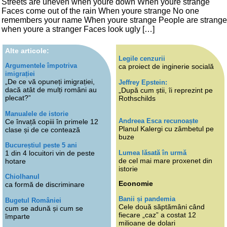
Streets are uneven when youre down When youre strange
Faces come out of the rain When youre strange No one
remembers your name When youre strange People are strange
when youre a stranger Faces look ugly […]
Alte articole:
Legile cenzurii
Argumentele împotriva
ca proiect de inginerie socială
imigrației
„De ce vă opuneți imigrației,
Jeffrey Epstein:
dacă atât de mulți români au
„După cum știi, îi reprezint pe
plecat?”
Rothschilds
Manualele de istorie
Andreea Esca recunoaște
Ce învață copiii în primele 12
Planul Kalergi cu zâmbetul pe
clase și de ce contează
buze
Bucureștiul peste 5 ani
Lumea lăsată în urmă
1 din 4 locuitori vin de peste
de cel mai mare proxenet din
hotare
istorie
Chiolhanul
Economie
ca formă de discriminare
Banii și pandemia
Bugetul României
Cele două săptămâni când
cum se adună și cum se
fiecare „caz” a costat 12
împarte
milioane de dolari