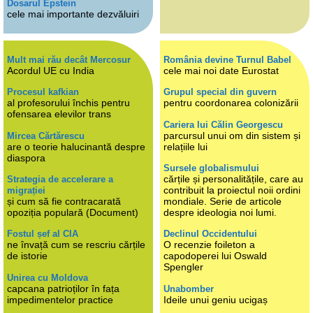
Dosarul Epstein
cele mai importante dezvăluiri
Mult mai rău decât Mercosur
România devine Turnul Babel
Acordul UE cu India
cele mai noi date Eurostat
Procesul kafkian
Grupul special din guvern
al profesorului închis pentru
pentru coordonarea colonizării
ofensarea elevilor trans
Cariera lui Călin Georgescu
parcursul unui om din sistem și
Mircea Cărtărescu
are o teorie halucinantă despre
relațiile lui
diaspora
Sursele globalismului
cărțile și personalitățile, care au
Strategia de accelerare a
contribuit la proiectul noii ordini
migrației
și cum să fie contracarată
mondiale. Serie de articole
opoziția populară (Document)
despre ideologia noi lumi.
Fostul șef al CIA
Declinul Occidentului
ne învață cum se rescriu cărțile
O recenzie foileton a
de istorie
capodoperei lui Oswald
Spengler
Unirea cu Moldova
capcana patrioților în fața
Unabomber
impedimentelor practice
Ideile unui geniu ucigaș