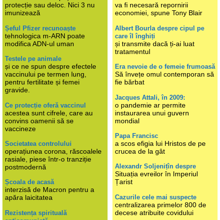
protecție sau deloc. Nici 3 nu
va fi necesară repornirii
imunizează
economiei, spune Tony Blair
Șeful Pfizer recunoaște
Albert Bourla despre cipul pe
tehnologica m-ARN poate
care îl înghiți
modifica ADN-ul uman
și transmite dacă ți-ai luat
tratamentul
Testele pe animale
și ce ne spun despre efectele
Era nevoie de o femeie frumoasă
vaccinului pe termen lung,
Să învețe omul contemporan să
pentru fertilitate și femei
fie bărbat
gravide.
Jacques Attali, în 2009:
o pandemie ar permite
Ce protecție oferă vaccinul
acestea sunt cifrele, care au
instaurarea unui guvern
convins oamenii să se
mondial
vaccineze
Papa Francisc
a scos efigia lui Hristos de pe
Societatea controlului
operațiunea corona, răscoalele
crucea de la gât
rasiale, piese într-o tranziție
Alexandr Soljenițîn despre
postmodernă
Situația evreilor în Imperiul
Țarist
Școala de acasă
interzisă de Macron pentru a
Cazurile cele mai suspecte
apăra laicitatea
centralizarea primelor 800 de
decese atribuite covidului
Rezistența spirituală