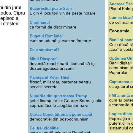
Andreea Esc
i din jurul
Planul Kaler
Bucureștiul peste 5 ani
Rodos, Cipru
1 din 4 locuitori vin de peste hotare
Lumea lăsat
 episod al
de cel mai m
Chiolhanul
 creșterii
ca formă de discriminare
Economie
Bugetul României
Banii și pan
cum se adună și cum se împarte
Cele două s
„caz” a cost
Ce e sionismul?
Opțiunea O
Mitul Diasporei
Banii digita
devenită reacționară, contină să își
comunism și 
dezamăgească artizanii
Poporului
Păpușarul Peter Thiel
Capturarea 
filosof, miliardar, partener pentru
cu ajutorul c
servicii secrete
FMI anunță 
Numirile din guvernarea Trump
cum ar putea
șeful finanțelor lui George Soros și alte
economiile d
suprize făcute alegătorilor naivi
Logica distr
Curtea Constituțională pune capăt
Explicația im
democrației din post-comunism
puternici în
sistemului ca
Cei trei ciobănei
care exportă mioarele României: