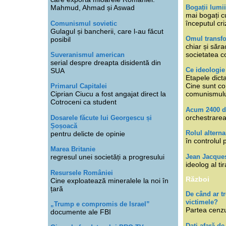
Bogații lumi
Mahmud, Ahmad și Aswad
mai bogați cu
începutul cri
Comunismul sovietic
Gulagul și bancherii, care l-au făcut
Omul transfo
posibil
chiar și săra
societatea co
Suveranismul american
serial despre dreapta disidentă din
Ce ideologi
SUA
Etapele dicta
Cine sunt con
Primarul Capitalei
Ciprian Ciucu a fost angajat direct la
comunismul
Cotroceni ca student
Acum 2400 d
orchestrarea
Dosarele făcute lui Georgescu și
Șoșoacă
Rolul alterna
pentru delicte de opinie
în controlul 
Marea Britanie
Jean Jacque
regresul unei societăți a progresului
ideolog al tir
Resursele României
Război
Cine exploatează mineralele la noi în
țară
De când ar 
victimele?
„Trump e compromis de Israel”
Partea cenzu
documente ale FBI
Dați afară de