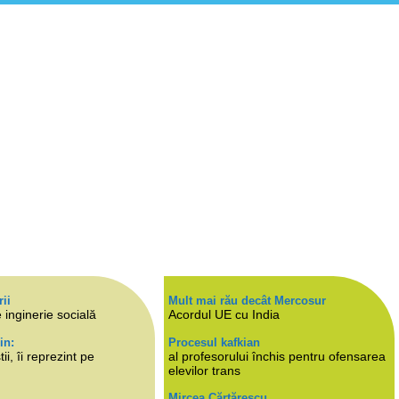
rii
Mult mai rău decât Mercosur
 inginerie socială
Acordul UE cu India
in:
Procesul kafkian
i, îi reprezint pe
al profesorului închis pentru ofensarea
elevilor trans
Mircea Cărtărescu