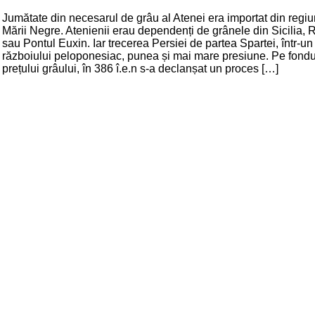
Jumătate din necesarul de grâu al Atenei era importat din regiun
Mării Negre. Atenienii erau dependenți de grânele din Sicilia, 
sau Pontul Euxin. Iar trecerea Persiei de partea Spartei, într-un
războiului peloponesiac, punea și mai mare presiune. Pe fondul
prețului grâului, în 386 î.e.n s-a declanșat un proces […]