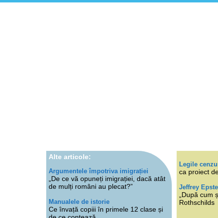
Alte articole:
Legile cenzu
Argumentele împotriva imigrației
ca proiect de
„De ce vă opuneți imigrației, dacă atât
de mulți români au plecat?”
Jeffrey Epste
„După cum ști
Manualele de istorie
Rothschilds
Ce învață copiii în primele 12 clase și
de ce contează