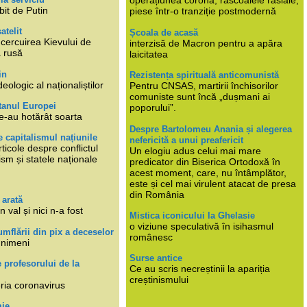
operațiunea corona, răscoalele rasiale,
bit de Putin
piese într-o tranziție postmodernă
atelit
Școala de acasă
ncercuirea Kievului de
interzisă de Macron pentru a apăra
a rusă
laicitatea
in
Rezistența spirituală anticomunistă
deologic al naționaliștilor
Pentru CNSAS, martirii închisorilor
comuniste sunt încă „dușmani ai
tanul Europei
poporului”.
e-au hotărât soarta
Despre Bartolomeu Anania și alegerea
 capitalismul națiunile
nefericită a unui preafericit
ticole despre conflictul
Un elogiu adus celui mai mare
lism și statele naționale
predicator din Biserica Ortodoxă în
acest moment, care, nu întâmplător,
este și cel mai virulent atacat de presa
din România
 arată
n val și nici n-a fost
Mistica iconicului la Ghelasie
o viziune speculativă în isihasmul
umflării din pix a deceselor
românesc
 nimeni
Surse antice
e profesorului de la
Ce au scris necreștinii la apariția
creștinismului
eria coronavirus
mie