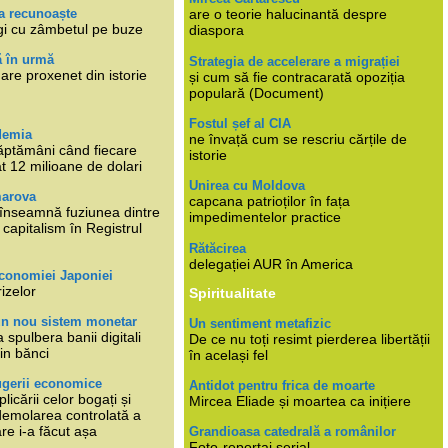
a recunoaște
are o teorie halucinantă despre
gi cu zâmbetul pe buze
diaspora
ă în urmă
Strategia de accelerare a migrației
are proxenet din istorie
și cum să fie contracarată opoziția
populară (Document)
Fostul șef al CIA
demia
ne învață cum se rescriu cărțile de
ăptămâni când fiecare
istorie
at 12 milioane de dolari
Unirea cu Moldova
marova
capcana patrioților în fața
li înseamnă fuziunea dintre
impedimentelor practice
capitalism în Registrul
Rătăcirea
delegației AUR în America
economiei Japoniei
rizelor
Spiritualitate
un nou sistem monetar
Un sentiment metafizic
 spulbera banii digitali
De ce nu toți resimt pierderea libertății
in bănci
în același fel
ugerii economice
Antidot pentru frica de moarte
plicării celor bogați și
Mircea Eliade și moartea ca inițiere
 demolarea controlată a
re i-a făcut așa
Grandioasa catedrală a românilor
Foto-reportaj serial