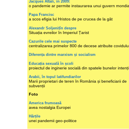
Jacques Attali, în 2009:
o pandemie ar permite instaurarea unui guvern mondia
Papa Francisc
a scos efigia lui Hristos de pe crucea de la gât
Alexandr Soljenițîn despre
Situația evreilor în Imperiul Țarist
Cazurile cele mai suspecte
centralizarea primelor 800 de decese atribuite covidulu
Diferența dintre marxism și socialism
Educația sexuală în școli
proiectul de inginerie socială din spatele bunelor intenți
Arabii, în topul latifundiarilor
Marii proprietari de teren în România și beneficiarii de
subvenții
Foto
America frumoasă
avea nostalgia Europei
Hărțile
unei pandemii geo-politice