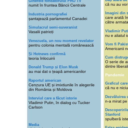
Ginerele fondatorului PRO TV
că nu au vor
numit în fruntea Băncii Centrale
Imagini din s
Industria pornografiei
care arată î
șantajează parlamentul Canadei
către armat
Simulacrul semi-suveranist
Vladimir Put
Vasalii patrioți
nu e aliatul i
Venezuela, un nou moment revelator
Vom fi Pakis
pentru colonia mentală românească
Americanii n
Și Hotnews confirmă
Cum distruge
teoria înlocuirii
O serie de ar
dintre libera
Donald Trump și Elon Musk
au mai dat o țeapă americanilor
Pandemie
Raportul american
Graficul care
Cenzura UE și imixtiunile în alegerile
că nu e niciu
din România și Moldova
Dezvăluirea 
Interviul care a făcut istorie
n-a mirat pe
Vladimir Putin, în dialog cu Tucker
Carlson
Descoperiril
Stanford
spulberă ist
Media
Falsa epide