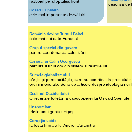
războiul pe al optulea front
descrisă de
Dosarul Epstein
cele mai importante dezvăluiri
România devine Turnul Babel
cele mai noi date Eurostat
Grupul special din guvern
pentru coordonarea colonizării
Cariera lui Călin Georgescu
parcursul unui om din sistem și relațiile lui
Sursele globalismului
cărțile și personalitățile, care au contribuit la proiectul n
ordini mondiale. Serie de articole despre ideologia noi 
Declinul Occidentului
O recenzie foileton a capodoperei lui Oswald Spengler
Unabomber
Ideile unui geniu ucigaș
Corupția ucide
la fosta firmă a lui Andrei Caramitru