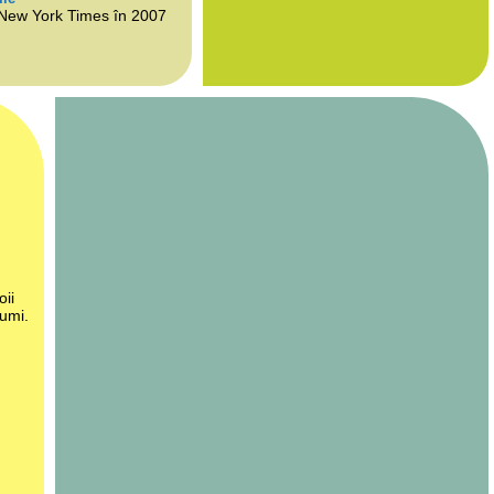
 New York Times în 2007
oii
lumi.