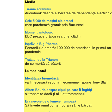
Media
Tirania ecranului
Audiobook despre eliberarea de dependența electroni
Cele 5.000 de mașini ale presei
care parchează gratuit prin București
Moment antologic
BBC prezice prăbușirea unei clădiri
Isprăvile Big Pharma
Fentanilul a omorât 100.000 de americani în primul an
pandemie
Tratatul de la Trianon
de ce merită sărbătorit
Lumea nouă
Identitatea biometrică
va fi necesară repornirii economiei, spune Tony Blair
Albert Bourla despre cipul pe care îl înghiți
și transmite dacă ți-ai luat tratamentul
Era nevoie de o femeie frumoasă
Să învețe omul contemporan să fie bărbat