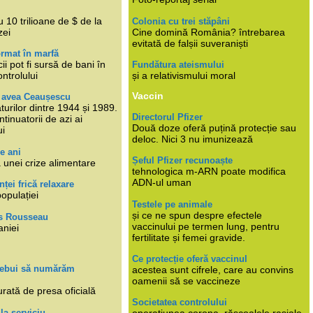
i
 10 trilioane de $ de la
Colonia cu trei stăpâni
zei
Cine domină România? întrebarea
evitată de falșii suveraniști
rmat în marfă
cii pot fi sursă de bani în
Fundătura ateismului
ntrolului
și a relativismului moral
Vaccin
e avea Ceaușescu
turilor dintre 1944 și 1989.
Directorul Pfizer
tinuatorii de azi ai
Două doze oferă puțină protecție sau
ui
deloc. Nici 3 nu imunizează
e ani
Șeful Pfizer recunoaște
 unei crize alimentare
tehnologica m-ARN poate modifica
ADN-ul uman
nței frică relaxare
populației
Testele pe animale
și ce ne spun despre efectele
s Rousseau
vaccinului pe termen lung, pentru
aniei
fertilitate și femei gravide.
Ce protecție oferă vaccinul
trebui să numărăm
acestea sunt cifrele, care au convins
oamenii să se vaccineze
rată de presa oficială
Societatea controlului
 la serviciu