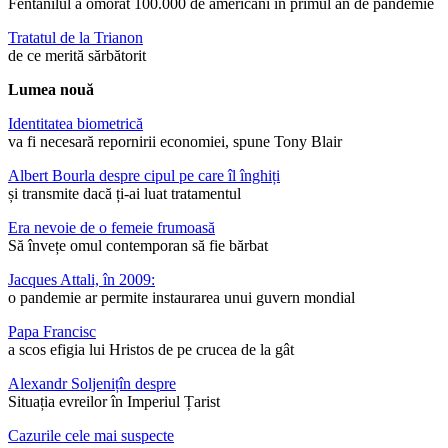
Fentanilul a omorât 100.000 de americani în primul an de pandemie
Tratatul de la Trianon
de ce merită sărbătorit
Lumea nouă
Identitatea biometrică
va fi necesară repornirii economiei, spune Tony Blair
Albert Bourla despre cipul pe care îl înghiți
și transmite dacă ți-ai luat tratamentul
Era nevoie de o femeie frumoasă
Să învețe omul contemporan să fie bărbat
Jacques Attali, în 2009:
o pandemie ar permite instaurarea unui guvern mondial
Papa Francisc
a scos efigia lui Hristos de pe crucea de la gât
Alexandr Soljenițîn despre
Situația evreilor în Imperiul Țarist
Cazurile cele mai suspecte