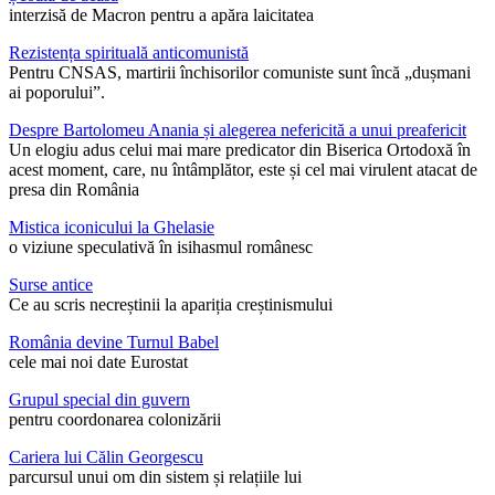
interzisă de Macron pentru a apăra laicitatea
Rezistența spirituală anticomunistă
Pentru CNSAS, martirii închisorilor comuniste sunt încă „dușmani
ai poporului”.
Despre Bartolomeu Anania și alegerea nefericită a unui preafericit
Un elogiu adus celui mai mare predicator din Biserica Ortodoxă în
acest moment, care, nu întâmplător, este și cel mai virulent atacat de
presa din România
Mistica iconicului la Ghelasie
o viziune speculativă în isihasmul românesc
Surse antice
Ce au scris necreștinii la apariția creștinismului
România devine Turnul Babel
cele mai noi date Eurostat
Grupul special din guvern
pentru coordonarea colonizării
Cariera lui Călin Georgescu
parcursul unui om din sistem și relațiile lui