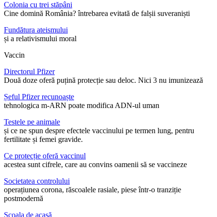
Colonia cu trei stăpâni
Cine domină România? întrebarea evitată de falșii suveraniști
Fundătura ateismului
și a relativismului moral
Vaccin
Directorul Pfizer
Două doze oferă puțină protecție sau deloc. Nici 3 nu imunizează
Șeful Pfizer recunoaște
tehnologica m-ARN poate modifica ADN-ul uman
Testele pe animale
și ce ne spun despre efectele vaccinului pe termen lung, pentru
fertilitate și femei gravide.
Ce protecție oferă vaccinul
acestea sunt cifrele, care au convins oamenii să se vaccineze
Societatea controlului
operațiunea corona, răscoalele rasiale, piese într-o tranziție
postmodernă
Școala de acasă