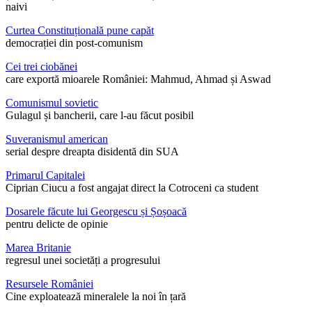
naivi
Curtea Constituțională pune capăt
democrației din post-comunism
Cei trei ciobănei
care exportă mioarele României: Mahmud, Ahmad și Aswad
Comunismul sovietic
Gulagul și bancherii, care l-au făcut posibil
Suveranismul american
serial despre dreapta disidentă din SUA
Primarul Capitalei
Ciprian Ciucu a fost angajat direct la Cotroceni ca student
Dosarele făcute lui Georgescu și Șoșoacă
pentru delicte de opinie
Marea Britanie
regresul unei societăți a progresului
Resursele României
Cine exploatează mineralele la noi în țară