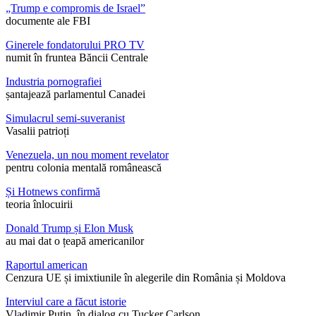
„Trump e compromis de Israel”
documente ale FBI
Ginerele fondatorului PRO TV
numit în fruntea Băncii Centrale
Industria pornografiei
șantajează parlamentul Canadei
Simulacrul semi-suveranist
Vasalii patrioți
Venezuela, un nou moment revelator
pentru colonia mentală românească
Și Hotnews confirmă
teoria înlocuirii
Donald Trump și Elon Musk
au mai dat o țeapă americanilor
Raportul american
Cenzura UE și imixtiunile în alegerile din România și Moldova
Interviul care a făcut istorie
Vladimir Putin, în dialog cu Tucker Carlson