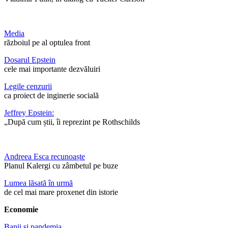
Media
războiul pe al optulea front
Dosarul Epstein
cele mai importante dezvăluiri
Legile cenzurii
ca proiect de inginerie socială
Jeffrey Epstein:
„După cum știi, îi reprezint pe Rothschilds
Andreea Esca recunoaște
Planul Kalergi cu zâmbetul pe buze
Lumea lăsată în urmă
de cel mai mare proxenet din istorie
Economie
Banii și pandemia