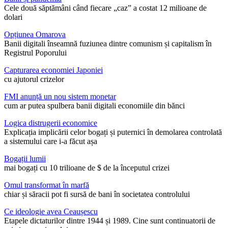
Cele două săptămâni când fiecare „caz” a costat 12 milioane de
dolari
Opțiunea Omarova
Banii digitali înseamnă fuziunea dintre comunism și capitalism în
Registrul Poporului
Capturarea economiei Japoniei
cu ajutorul crizelor
FMI anunță un nou sistem monetar
cum ar putea spulbera banii digitali economiile din bănci
Logica distrugerii economice
Explicația implicării celor bogați și puternici în demolarea controlată
a sistemului care i-a făcut așa
Bogații lumii
mai bogați cu 10 trilioane de $ de la începutul crizei
Omul transformat în marfă
chiar și săracii pot fi sursă de bani în societatea controlului
Ce ideologie avea Ceaușescu
Etapele dictaturilor dintre 1944 și 1989. Cine sunt continuatorii de