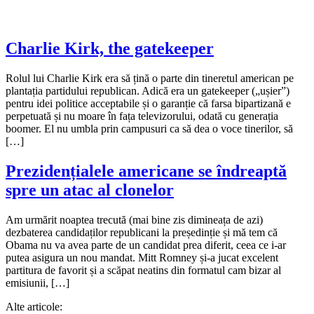
Charlie Kirk, the gatekeeper
Rolul lui Charlie Kirk era să țină o parte din tineretul american pe
plantația partidului republican. Adică era un gatekeeper („ușier”)
pentru idei politice acceptabile și o garanție că farsa bipartizană e
perpetuată și nu moare în fața televizorului, odată cu generația
boomer. El nu umbla prin campusuri ca să dea o voce tinerilor, să
[…]
Prezidențialele americane se îndreaptă
spre un atac al clonelor
Am urmărit noaptea trecută (mai bine zis dimineața de azi)
dezbaterea candidaților republicani la președinție și mă tem că
Obama nu va avea parte de un candidat prea diferit, ceea ce i-ar
putea asigura un nou mandat. Mitt Romney și-a jucat excelent
partitura de favorit și a scăpat neatins din formatul cam bizar al
emisiunii, […]
Alte articole: