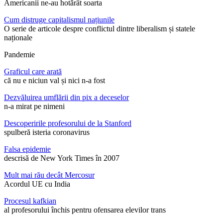
Americanii ne-au hotărât soarta
Cum distruge capitalismul națiunile
O serie de articole despre conflictul dintre liberalism și statele
naționale
Pandemie
Graficul care arată
că nu e niciun val și nici n-a fost
Dezvăluirea umflării din pix a deceselor
n-a mirat pe nimeni
Descoperirile profesorului de la Stanford
spulberă isteria coronavirus
Falsa epidemie
descrisă de New York Times în 2007
Mult mai rău decât Mercosur
Acordul UE cu India
Procesul kafkian
al profesorului închis pentru ofensarea elevilor trans