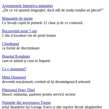
Argumentele împotriva imigrației
„De ce vă opuneți imigrației, dacă atât de mulți români au plecat?”
Manualele de istorie
Ce învață copiii în primele 12 clase și de ce contează
Bucureștiul peste 5 ani
1 din 4 locuitori vin de peste hotare
Chiolhanul
ca formă de discriminare
Bugetul României
cum se adună și cum se împarte
Ce e sionismul?
Mitul Diasporei
devenită reacționară, contină să își dezamăgească artizanii
Păpușarul Peter Thiel
filosof, miliardar, partener pentru servicii secrete
Numirile din guvernarea Trump
șeful finanțelor lui George Soros și alte suprize făcute alegătorilor