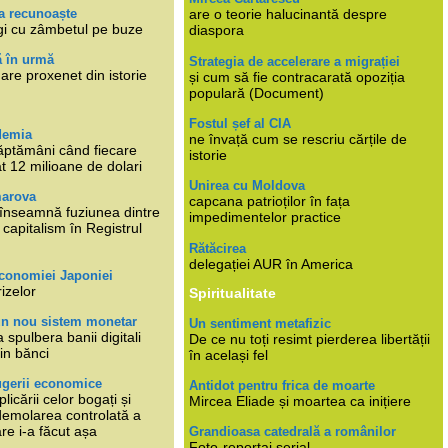
a recunoaște
are o teorie halucinantă despre
gi cu zâmbetul pe buze
diaspora
ă în urmă
Strategia de accelerare a migrației
are proxenet din istorie
și cum să fie contracarată opoziția
populară (Document)
Fostul șef al CIA
demia
ne învață cum se rescriu cărțile de
ăptămâni când fiecare
istorie
at 12 milioane de dolari
Unirea cu Moldova
marova
capcana patrioților în fața
li înseamnă fuziunea dintre
impedimentelor practice
capitalism în Registrul
Rătăcirea
delegației AUR în America
economiei Japoniei
rizelor
Spiritualitate
un nou sistem monetar
Un sentiment metafizic
 spulbera banii digitali
De ce nu toți resimt pierderea libertății
in bănci
în același fel
ugerii economice
Antidot pentru frica de moarte
plicării celor bogați și
Mircea Eliade și moartea ca inițiere
 demolarea controlată a
re i-a făcut așa
Grandioasa catedrală a românilor
Foto-reportaj serial