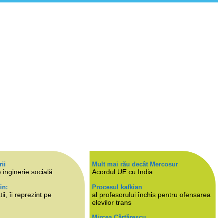
rii
Mult mai rău decât Mercosur
 inginerie socială
Acordul UE cu India
in:
Procesul kafkian
i, îi reprezint pe
al profesorului închis pentru ofensarea
elevilor trans
Mircea Cărtărescu