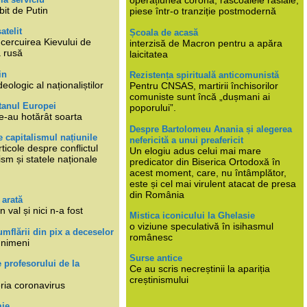
operațiunea corona, răscoalele rasiale,
bit de Putin
piese într-o tranziție postmodernă
atelit
Școala de acasă
ncercuirea Kievului de
interzisă de Macron pentru a apăra
a rusă
laicitatea
in
Rezistența spirituală anticomunistă
deologic al naționaliștilor
Pentru CNSAS, martirii închisorilor
comuniste sunt încă „dușmani ai
tanul Europei
poporului”.
e-au hotărât soarta
Despre Bartolomeu Anania și alegerea
 capitalismul națiunile
nefericită a unui preafericit
ticole despre conflictul
Un elogiu adus celui mai mare
lism și statele naționale
predicator din Biserica Ortodoxă în
acest moment, care, nu întâmplător,
este și cel mai virulent atacat de presa
din România
 arată
n val și nici n-a fost
Mistica iconicului la Ghelasie
o viziune speculativă în isihasmul
umflării din pix a deceselor
românesc
 nimeni
Surse antice
e profesorului de la
Ce au scris necreștinii la apariția
creștinismului
eria coronavirus
mie