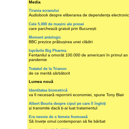
Media
Tirania ecranului
Audiobook despre eliberarea de dependența electroni
Cele 5.000 de mașini ale presei
care parchează gratuit prin București
Moment antologic
BBC prezice prăbușirea unei clădiri
Isprăvile Big Pharma
Fentanilul a omorât 100.000 de americani în primul an
pandemie
Tratatul de la Trianon
de ce merită sărbătorit
Lumea nouă
Identitatea biometrică
va fi necesară repornirii economiei, spune Tony Blair
Albert Bourla despre cipul pe care îl înghiți
și transmite dacă ți-ai luat tratamentul
Era nevoie de o femeie frumoasă
Să învețe omul contemporan să fie bărbat