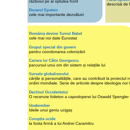
războiul pe al optulea front
descrisă de
Dosarul Epstein
cele mai importante dezvăluiri
România devine Turnul Babel
cele mai noi date Eurostat
Grupul special din guvern
pentru coordonarea colonizării
Cariera lui Călin Georgescu
parcursul unui om din sistem și relațiile lui
Sursele globalismului
cărțile și personalitățile, care au contribuit la proiectul n
ordini mondiale. Serie de articole despre ideologia noi 
Declinul Occidentului
O recenzie foileton a capodoperei lui Oswald Spengler
Unabomber
Ideile unui geniu ucigaș
Corupția ucide
la fosta firmă a lui Andrei Caramitru