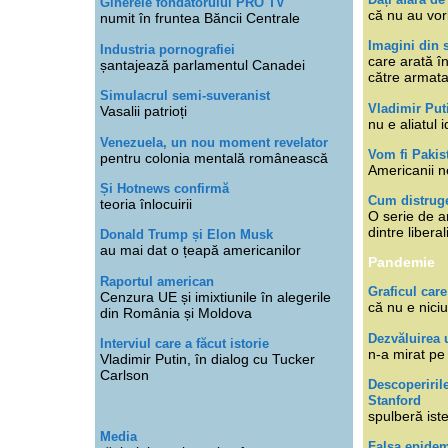
Ginerele fondatorului PRO TV
că nu au vor
numit în fruntea Băncii Centrale
Imagini din s
Industria pornografiei
care arată î
șantajează parlamentul Canadei
către armat
Simulacrul semi-suveranist
Vladimir Put
Vasalii patrioți
nu e aliatul i
Venezuela, un nou moment revelator
Vom fi Pakis
pentru colonia mentală românească
Americanii n
Și Hotnews confirmă
Cum distruge
teoria înlocuirii
O serie de ar
dintre libera
Donald Trump și Elon Musk
au mai dat o țeapă americanilor
Pandemie
Raportul american
Graficul care
Cenzura UE și imixtiunile în alegerile
că nu e niciu
din România și Moldova
Dezvăluirea 
Interviul care a făcut istorie
n-a mirat pe
Vladimir Putin, în dialog cu Tucker
Carlson
Descoperiril
Stanford
spulberă ist
Media
Falsa epide