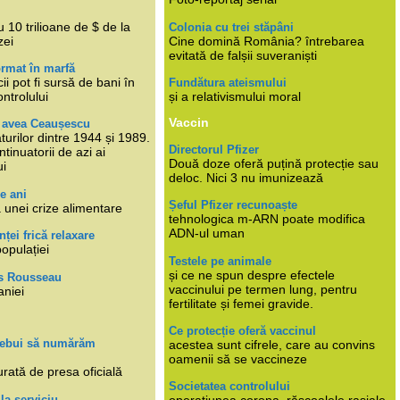
i
 10 trilioane de $ de la
Colonia cu trei stăpâni
zei
Cine domină România? întrebarea
evitată de falșii suveraniști
rmat în marfă
cii pot fi sursă de bani în
Fundătura ateismului
ntrolului
și a relativismului moral
Vaccin
e avea Ceaușescu
turilor dintre 1944 și 1989.
Directorul Pfizer
tinuatorii de azi ai
Două doze oferă puțină protecție sau
ui
deloc. Nici 3 nu imunizează
e ani
Șeful Pfizer recunoaște
 unei crize alimentare
tehnologica m-ARN poate modifica
ADN-ul uman
nței frică relaxare
populației
Testele pe animale
și ce ne spun despre efectele
s Rousseau
vaccinului pe termen lung, pentru
aniei
fertilitate și femei gravide.
Ce protecție oferă vaccinul
trebui să numărăm
acestea sunt cifrele, care au convins
oamenii să se vaccineze
rată de presa oficială
Societatea controlului
 la serviciu