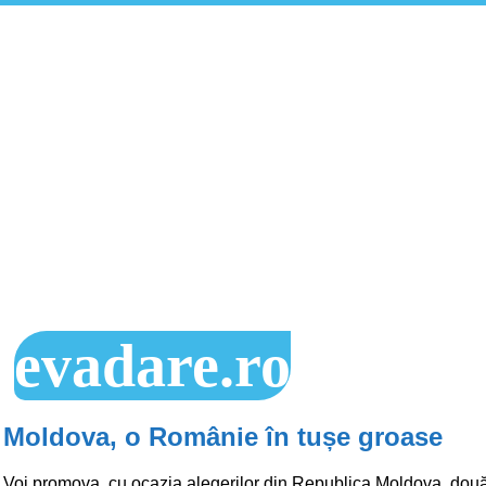
evadare.ro
Moldova, o Românie în tușe groase
Voi promova, cu ocazia alegerilor din Republica Moldova, două