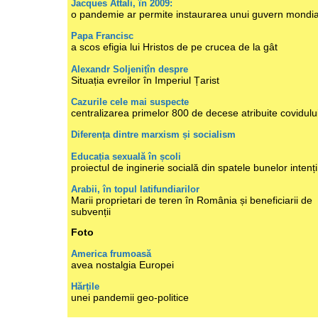
Jacques Attali, în 2009:
o pandemie ar permite instaurarea unui guvern mondia
Papa Francisc
a scos efigia lui Hristos de pe crucea de la gât
Alexandr Soljenițîn despre
Situația evreilor în Imperiul Țarist
Cazurile cele mai suspecte
centralizarea primelor 800 de decese atribuite covidulu
Diferența dintre marxism și socialism
Educația sexuală în școli
proiectul de inginerie socială din spatele bunelor intenți
Arabii, în topul latifundiarilor
Marii proprietari de teren în România și beneficiarii de
subvenții
Foto
America frumoasă
avea nostalgia Europei
Hărțile
unei pandemii geo-politice