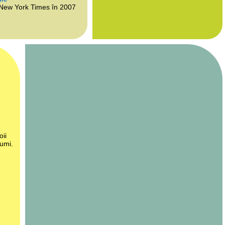
 New York Times în 2007
oii
lumi.