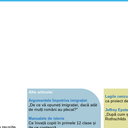
Alte articole:
Legile cenzu
Argumentele împotriva imigrației
ca proiect de
„De ce vă opuneți imigrației, dacă atât
de mulți români au plecat?”
Jeffrey Epste
„După cum ști
Manualele de istorie
Rothschilds
Ce învață copiii în primele 12 clase și
 reușite
de ce contează