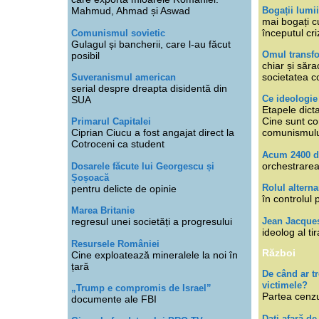
Bogații lumi
Mahmud, Ahmad și Aswad
mai bogați cu
începutul cri
Comunismul sovietic
Gulagul și bancherii, care l-au făcut
Omul transfo
posibil
chiar și săra
societatea co
Suveranismul american
serial despre dreapta disidentă din
Ce ideologi
SUA
Etapele dicta
Cine sunt con
Primarul Capitalei
Ciprian Ciucu a fost angajat direct la
comunismul
Cotroceni ca student
Acum 2400 d
orchestrarea
Dosarele făcute lui Georgescu și
Șoșoacă
Rolul alterna
pentru delicte de opinie
în controlul 
Marea Britanie
Jean Jacque
regresul unei societăți a progresului
ideolog al tir
Resursele României
Război
Cine exploatează mineralele la noi în
țară
De când ar 
victimele?
„Trump e compromis de Israel”
Partea cenzu
documente ale FBI
Dați afară de