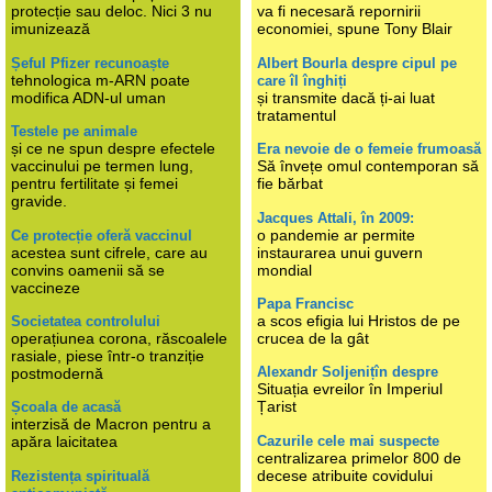
protecție sau deloc. Nici 3 nu
va fi necesară repornirii
imunizează
economiei, spune Tony Blair
Șeful Pfizer recunoaște
Albert Bourla despre cipul pe
tehnologica m-ARN poate
care îl înghiți
modifica ADN-ul uman
și transmite dacă ți-ai luat
tratamentul
Testele pe animale
și ce ne spun despre efectele
Era nevoie de o femeie frumoasă
vaccinului pe termen lung,
Să învețe omul contemporan să
pentru fertilitate și femei
fie bărbat
gravide.
Jacques Attali, în 2009:
o pandemie ar permite
Ce protecție oferă vaccinul
acestea sunt cifrele, care au
instaurarea unui guvern
convins oamenii să se
mondial
vaccineze
Papa Francisc
a scos efigia lui Hristos de pe
Societatea controlului
operațiunea corona, răscoalele
crucea de la gât
rasiale, piese într-o tranziție
Alexandr Soljenițîn despre
postmodernă
Situația evreilor în Imperiul
Țarist
Școala de acasă
interzisă de Macron pentru a
Cazurile cele mai suspecte
apăra laicitatea
centralizarea primelor 800 de
decese atribuite covidului
Rezistența spirituală