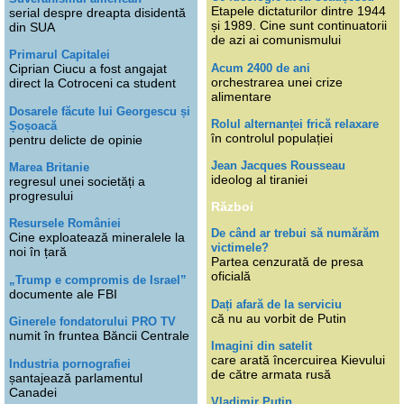
Etapele dictaturilor dintre 1944
serial despre dreapta disidentă
și 1989. Cine sunt continuatorii
din SUA
de azi ai comunismului
Primarul Capitalei
Acum 2400 de ani
Ciprian Ciucu a fost angajat
orchestrarea unei crize
direct la Cotroceni ca student
alimentare
Dosarele făcute lui Georgescu și
Rolul alternanței frică relaxare
Șoșoacă
în controlul populației
pentru delicte de opinie
Jean Jacques Rousseau
Marea Britanie
ideolog al tiraniei
regresul unei societăți a
progresului
Război
Resursele României
De când ar trebui să numărăm
Cine exploatează mineralele la
victimele?
noi în țară
Partea cenzurată de presa
oficială
„Trump e compromis de Israel”
documente ale FBI
Dați afară de la serviciu
că nu au vorbit de Putin
Ginerele fondatorului PRO TV
numit în fruntea Băncii Centrale
Imagini din satelit
care arată încercuirea Kievului
Industria pornografiei
de către armata rusă
șantajează parlamentul
Canadei
Vladimir Putin