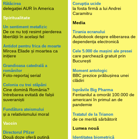
Rătăcirea
Corupția ucide
delegației AUR în America
la fosta firmă a lui Andrei
Caramitru
Spiritualitate
Media
Un sentiment metafizic
De ce nu toți resimt pierderea
Tirania ecranului
libertății în același fel
Audiobook despre eliberarea de
dependența electronică
Antidot pentru frica de moarte
Mircea Eliade și moartea ca
Cele 5.000 de mașini ale presei
inițiere
care parchează gratuit prin
București
Grandioasa catedrală a
românilor
Moment antologic
Foto-reportaj serial
BBC prezice prăbușirea unei
clădiri
Colonia cu trei stăpâni
Cine domină România?
Isprăvile Big Pharma
întrebarea evitată de falșii
Fentanilul a omorât 100.000 de
suveraniști
americani în primul an de
pandemie
Fundătura ateismului
și a relativismului moral
Tratatul de la Trianon
de ce merită sărbătorit
Vaccin
Lumea nouă
Directorul Pfizer
Două doze oferă puțină
Identitatea biometrică