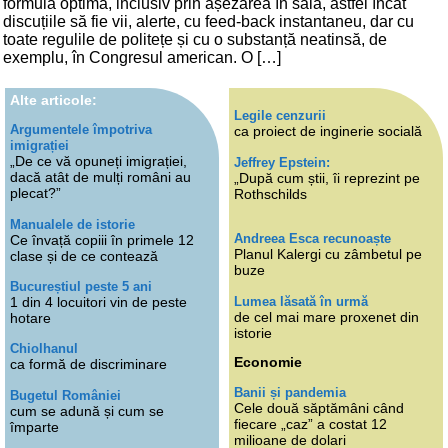
formula optimă, inclusiv prin așezarea în sală, astfel încât
discuțiile să fie vii, alerte, cu feed-back instantaneu, dar cu
toate regulile de politețe și cu o substanță neatinsă, de
exemplu, în Congresul american. O […]
Alte articole:
Legile cenzurii
Argumentele împotriva
ca proiect de inginerie socială
imigrației
„De ce vă opuneți imigrației,
Jeffrey Epstein:
dacă atât de mulți români au
„După cum știi, îi reprezint pe
plecat?”
Rothschilds
Manualele de istorie
Andreea Esca recunoaște
Ce învață copiii în primele 12
Planul Kalergi cu zâmbetul pe
clase și de ce contează
buze
Bucureștiul peste 5 ani
Lumea lăsată în urmă
1 din 4 locuitori vin de peste
de cel mai mare proxenet din
hotare
istorie
Chiolhanul
Economie
ca formă de discriminare
Banii și pandemia
Bugetul României
Cele două săptămâni când
cum se adună și cum se
fiecare „caz” a costat 12
împarte
milioane de dolari