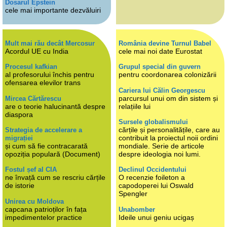
Dosarul Epstein
cele mai importante dezvăluiri
Mult mai rău decât Mercosur
România devine Turnul Babel
Acordul UE cu India
cele mai noi date Eurostat
Procesul kafkian
Grupul special din guvern
al profesorului închis pentru
pentru coordonarea colonizării
ofensarea elevilor trans
Cariera lui Călin Georgescu
parcursul unui om din sistem și
Mircea Cărtărescu
are o teorie halucinantă despre
relațiile lui
diaspora
Sursele globalismului
cărțile și personalitățile, care au
Strategia de accelerare a
contribuit la proiectul noii ordini
migrației
și cum să fie contracarată
mondiale. Serie de articole
opoziția populară (Document)
despre ideologia noi lumi.
Fostul șef al CIA
Declinul Occidentului
ne învață cum se rescriu cărțile
O recenzie foileton a
de istorie
capodoperei lui Oswald
Spengler
Unirea cu Moldova
capcana patrioților în fața
Unabomber
impedimentelor practice
Ideile unui geniu ucigaș