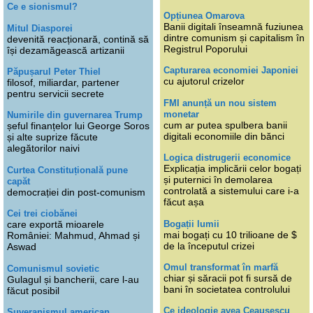
Ce e sionismul?
Opțiunea Omarova
Banii digitali înseamnă fuziunea
Mitul Diasporei
dintre comunism și capitalism în
devenită reacționară, contină să
Registrul Poporului
își dezamăgească artizanii
Capturarea economiei Japoniei
Păpușarul Peter Thiel
cu ajutorul crizelor
filosof, miliardar, partener
pentru servicii secrete
FMI anunță un nou sistem
monetar
Numirile din guvernarea Trump
cum ar putea spulbera banii
șeful finanțelor lui George Soros
digitali economiile din bănci
și alte suprize făcute
alegătorilor naivi
Logica distrugerii economice
Explicația implicării celor bogați
Curtea Constituțională pune
și puternici în demolarea
capăt
controlată a sistemului care i-a
democrației din post-comunism
făcut așa
Cei trei ciobănei
Bogații lumii
care exportă mioarele
mai bogați cu 10 trilioane de $
României: Mahmud, Ahmad și
de la începutul crizei
Aswad
Omul transformat în marfă
Comunismul sovietic
chiar și săracii pot fi sursă de
Gulagul și bancherii, care l-au
bani în societatea controlului
făcut posibil
Ce ideologie avea Ceaușescu
Suveranismul american