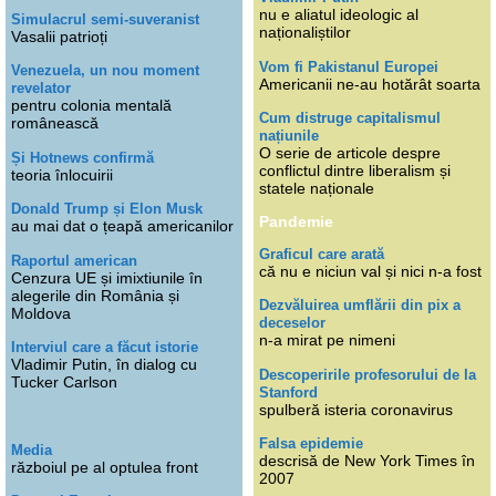
nu e aliatul ideologic al
Simulacrul semi-suveranist
naționaliștilor
Vasalii patrioți
Vom fi Pakistanul Europei
Venezuela, un nou moment
Americanii ne-au hotărât soarta
revelator
pentru colonia mentală
Cum distruge capitalismul
românească
națiunile
O serie de articole despre
Și Hotnews confirmă
conflictul dintre liberalism și
teoria înlocuirii
statele naționale
Donald Trump și Elon Musk
Pandemie
au mai dat o țeapă americanilor
Graficul care arată
Raportul american
că nu e niciun val și nici n-a fost
Cenzura UE și imixtiunile în
alegerile din România și
Dezvăluirea umflării din pix a
Moldova
deceselor
n-a mirat pe nimeni
Interviul care a făcut istorie
Vladimir Putin, în dialog cu
Descoperirile profesorului de la
Tucker Carlson
Stanford
spulberă isteria coronavirus
Falsa epidemie
Media
descrisă de New York Times în
războiul pe al optulea front
2007