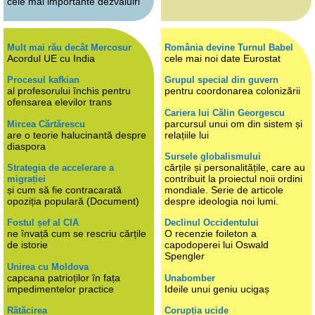
cele mai importante dezvăluiri
Mult mai rău decât Mercosur
România devine Turnul Babel
Acordul UE cu India
cele mai noi date Eurostat
Procesul kafkian
Grupul special din guvern
al profesorului închis pentru
pentru coordonarea colonizării
ofensarea elevilor trans
Cariera lui Călin Georgescu
parcursul unui om din sistem și
Mircea Cărtărescu
are o teorie halucinantă despre
relațiile lui
diaspora
Sursele globalismului
cărțile și personalitățile, care au
Strategia de accelerare a
contribuit la proiectul noii ordini
migrației
și cum să fie contracarată
mondiale. Serie de articole
opoziția populară (Document)
despre ideologia noi lumi.
Fostul șef al CIA
Declinul Occidentului
ne învață cum se rescriu cărțile
O recenzie foileton a
de istorie
capodoperei lui Oswald
Spengler
Unirea cu Moldova
capcana patrioților în fața
Unabomber
impedimentelor practice
Ideile unui geniu ucigaș
Rătăcirea
Corupția ucide