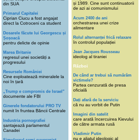
și 1989. Cine sunt continuatorii
din SUA
de azi ai comunismului
Primarul Capitalei
Acum 2400 de ani
Ciprian Ciucu a fost angajat
orchestrarea unei crize
direct la Cotroceni ca student
alimentare
Dosarele făcute lui Georgescu și
Rolul alternanței frică relaxare
Șoșoacă
în controlul populației
pentru delicte de opinie
Jean Jacques Rousseau
Marea Britanie
ideolog al tiraniei
regresul unei societăți a
progresului
Război
Resursele României
De când ar trebui să numărăm
Cine exploatează mineralele la
victimele?
noi în țară
Partea cenzurată de presa
oficială
„Trump e compromis de Israel”
documente ale FBI
Dați afară de la serviciu
că nu au vorbit de Putin
Ginerele fondatorului PRO TV
numit în fruntea Băncii Centrale
Imagini din satelit
care arată încercuirea Kievului
Industria pornografiei
de către armata rusă
șantajează parlamentul
Canadei
Vladimir Putin
nu e aliatul ideologic al
Simulacrul semi-suveranist