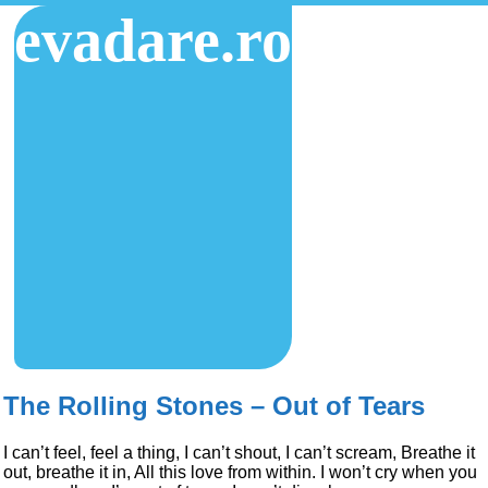
evadare.ro
The Rolling Stones – Out of Tears
I can’t feel, feel a thing, I can’t shout, I can’t scream, Breathe it
out, breathe it in, All this love from within. I won’t cry when you