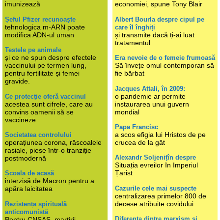
imunizează
economiei, spune Tony Blair
Șeful Pfizer recunoaște
Albert Bourla despre cipul pe
tehnologica m-ARN poate
care îl înghiți
modifica ADN-ul uman
și transmite dacă ți-ai luat
tratamentul
Testele pe animale
și ce ne spun despre efectele
Era nevoie de o femeie frumoasă
vaccinului pe termen lung,
Să învețe omul contemporan să
pentru fertilitate și femei
fie bărbat
gravide.
Jacques Attali, în 2009:
o pandemie ar permite
Ce protecție oferă vaccinul
acestea sunt cifrele, care au
instaurarea unui guvern
convins oamenii să se
mondial
vaccineze
Papa Francisc
a scos efigia lui Hristos de pe
Societatea controlului
operațiunea corona, răscoalele
crucea de la gât
rasiale, piese într-o tranziție
Alexandr Soljenițîn despre
postmodernă
Situația evreilor în Imperiul
Țarist
Școala de acasă
interzisă de Macron pentru a
Cazurile cele mai suspecte
apăra laicitatea
centralizarea primelor 800 de
decese atribuite covidului
Rezistența spirituală
anticomunistă
Diferența dintre marxism și
Pentru CNSAS, martirii