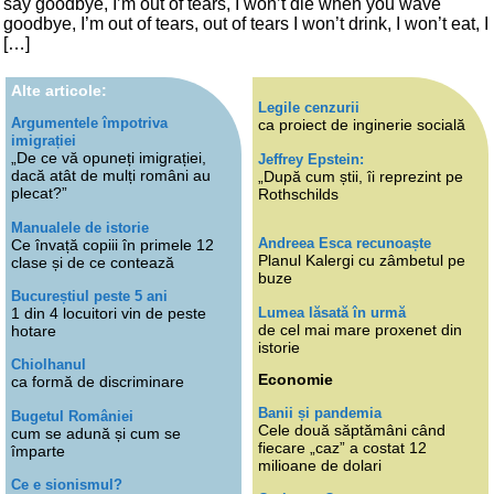
say goodbye, I’m out of tears, I won’t die when you wave
goodbye, I’m out of tears, out of tears I won’t drink, I won’t eat, I
[…]
Alte articole:
Legile cenzurii
Argumentele împotriva
ca proiect de inginerie socială
imigrației
„De ce vă opuneți imigrației,
Jeffrey Epstein:
dacă atât de mulți români au
„După cum știi, îi reprezint pe
plecat?”
Rothschilds
Manualele de istorie
Andreea Esca recunoaște
Ce învață copiii în primele 12
Planul Kalergi cu zâmbetul pe
clase și de ce contează
buze
Bucureștiul peste 5 ani
Lumea lăsată în urmă
1 din 4 locuitori vin de peste
de cel mai mare proxenet din
hotare
istorie
Chiolhanul
Economie
ca formă de discriminare
Banii și pandemia
Bugetul României
Cele două săptămâni când
cum se adună și cum se
fiecare „caz” a costat 12
împarte
milioane de dolari
Ce e sionismul?