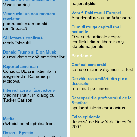
naționaliștilor
Vasalii patrioți
Vom fi Pakistanul Europei
Venezuela, un nou moment
Americanii ne-au hotărât soarta
revelator
pentru colonia mentală
Cum distruge capitalismul
românească
națiunile
O serie de articole despre
Și Hotnews confirmă
conflictul dintre liberalism și
teoria înlocuirii
statele naționale
Donald Trump și Elon Musk
Pandemie
au mai dat o țeapă americanilor
Graficul care arată
Raportul american
că nu e niciun val și nici n-a fost
Cenzura UE și imixtiunile în
alegerile din România și
Dezvăluirea umflării din pix a
Moldova
deceselor
n-a mirat pe nimeni
Interviul care a făcut istorie
Vladimir Putin, în dialog cu
Descoperirile profesorului de la
Tucker Carlson
Stanford
spulberă isteria coronavirus
Falsa epidemie
Media
descrisă de New York Times în
războiul pe al optulea front
2007
Dosarul Epstein