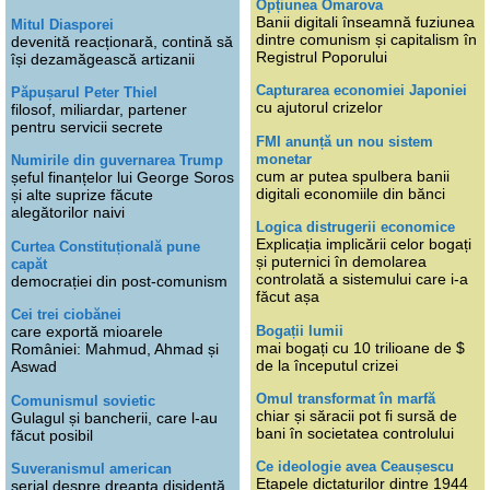
Opțiunea Omarova
Banii digitali înseamnă fuziunea
Mitul Diasporei
dintre comunism și capitalism în
devenită reacționară, contină să
Registrul Poporului
își dezamăgească artizanii
Capturarea economiei Japoniei
Păpușarul Peter Thiel
cu ajutorul crizelor
filosof, miliardar, partener
pentru servicii secrete
FMI anunță un nou sistem
monetar
Numirile din guvernarea Trump
cum ar putea spulbera banii
șeful finanțelor lui George Soros
digitali economiile din bănci
și alte suprize făcute
alegătorilor naivi
Logica distrugerii economice
Explicația implicării celor bogați
Curtea Constituțională pune
și puternici în demolarea
capăt
controlată a sistemului care i-a
democrației din post-comunism
făcut așa
Cei trei ciobănei
Bogații lumii
care exportă mioarele
mai bogați cu 10 trilioane de $
României: Mahmud, Ahmad și
de la începutul crizei
Aswad
Omul transformat în marfă
Comunismul sovietic
chiar și săracii pot fi sursă de
Gulagul și bancherii, care l-au
bani în societatea controlului
făcut posibil
Ce ideologie avea Ceaușescu
Suveranismul american
Etapele dictaturilor dintre 1944
serial despre dreapta disidentă