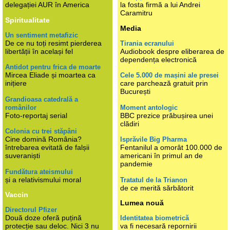
delegației AUR în America
la fosta firmă a lui Andrei
Caramitru
Spiritualitate
Media
Un sentiment metafizic
De ce nu toți resimt pierderea
Tirania ecranului
libertății în același fel
Audiobook despre eliberarea de
dependența electronică
Antidot pentru frica de moarte
Mircea Eliade și moartea ca
Cele 5.000 de mașini ale presei
inițiere
care parchează gratuit prin
București
Grandioasa catedrală a
românilor
Moment antologic
Foto-reportaj serial
BBC prezice prăbușirea unei
clădiri
Colonia cu trei stăpâni
Cine domină România?
Isprăvile Big Pharma
întrebarea evitată de falșii
Fentanilul a omorât 100.000 de
suveraniști
americani în primul an de
pandemie
Fundătura ateismului
și a relativismului moral
Tratatul de la Trianon
de ce merită sărbătorit
Vaccin
Lumea nouă
Directorul Pfizer
Două doze oferă puțină
Identitatea biometrică
protecție sau deloc. Nici 3 nu
va fi necesară repornirii