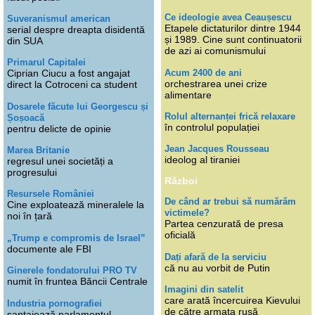
Ce ideologie avea Ceaușescu
Suveranismul american
Etapele dictaturilor dintre 1944
serial despre dreapta disidentă
și 1989. Cine sunt continuatorii
din SUA
de azi ai comunismului
Primarul Capitalei
Acum 2400 de ani
Ciprian Ciucu a fost angajat
orchestrarea unei crize
direct la Cotroceni ca student
alimentare
Dosarele făcute lui Georgescu și
Rolul alternanței frică relaxare
Șoșoacă
în controlul populației
pentru delicte de opinie
Jean Jacques Rousseau
Marea Britanie
ideolog al tiraniei
regresul unei societăți a
progresului
Război
Resursele României
De când ar trebui să numărăm
Cine exploatează mineralele la
victimele?
noi în țară
Partea cenzurată de presa
oficială
„Trump e compromis de Israel”
documente ale FBI
Dați afară de la serviciu
că nu au vorbit de Putin
Ginerele fondatorului PRO TV
numit în fruntea Băncii Centrale
Imagini din satelit
care arată încercuirea Kievului
Industria pornografiei
de către armata rusă
șantajează parlamentul