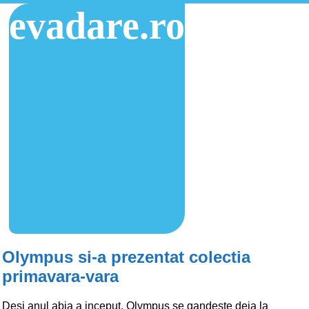
evadare.ro
Olympus si-a prezentat colectia
primavara-vara
Desi anul abia a inceput, Olympus se gandeste deja la