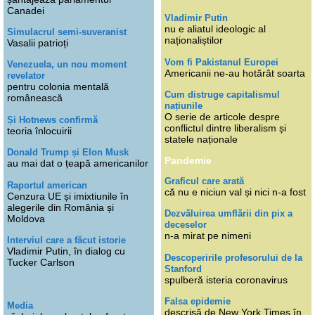
Canadei
Vladimir Putin
nu e aliatul ideologic al
Simulacrul semi-suveranist
naționaliștilor
Vasalii patrioți
Vom fi Pakistanul Europei
Venezuela, un nou moment
Americanii ne-au hotărât soarta
revelator
pentru colonia mentală
Cum distruge capitalismul
românească
națiunile
O serie de articole despre
Și Hotnews confirmă
conflictul dintre liberalism și
teoria înlocuirii
statele naționale
Donald Trump și Elon Musk
Pandemie
au mai dat o țeapă americanilor
Graficul care arată
Raportul american
că nu e niciun val și nici n-a fost
Cenzura UE și imixtiunile în
alegerile din România și
Dezvăluirea umflării din pix a
Moldova
deceselor
n-a mirat pe nimeni
Interviul care a făcut istorie
Vladimir Putin, în dialog cu
Descoperirile profesorului de la
Tucker Carlson
Stanford
spulberă isteria coronavirus
Falsa epidemie
Media
descrisă de New York Times în