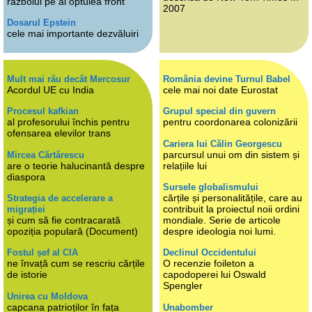
războiul pe al optulea front
2007
Dosarul Epstein
cele mai importante dezvăluiri
Mult mai rău decât Mercosur
România devine Turnul Babel
Acordul UE cu India
cele mai noi date Eurostat
Procesul kafkian
Grupul special din guvern
al profesorului închis pentru
pentru coordonarea colonizării
ofensarea elevilor trans
Cariera lui Călin Georgescu
parcursul unui om din sistem și
Mircea Cărtărescu
are o teorie halucinantă despre
relațiile lui
diaspora
Sursele globalismului
cărțile și personalitățile, care au
Strategia de accelerare a
contribuit la proiectul noii ordini
migrației
și cum să fie contracarată
mondiale. Serie de articole
opoziția populară (Document)
despre ideologia noi lumi.
Fostul șef al CIA
Declinul Occidentului
ne învață cum se rescriu cărțile
O recenzie foileton a
de istorie
capodoperei lui Oswald
Spengler
Unirea cu Moldova
capcana patrioților în fața
Unabomber