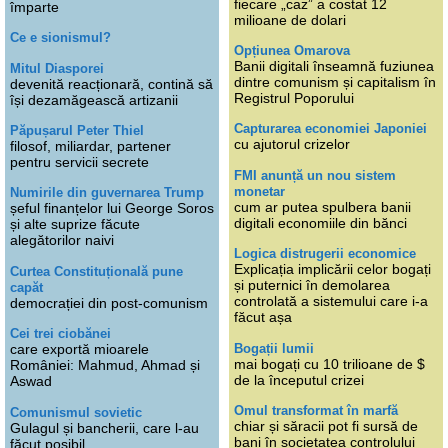
fiecare „caz” a costat 12
împarte
milioane de dolari
Ce e sionismul?
Opțiunea Omarova
Banii digitali înseamnă fuziunea
Mitul Diasporei
dintre comunism și capitalism în
devenită reacționară, contină să
Registrul Poporului
își dezamăgească artizanii
Capturarea economiei Japoniei
Păpușarul Peter Thiel
cu ajutorul crizelor
filosof, miliardar, partener
pentru servicii secrete
FMI anunță un nou sistem
monetar
Numirile din guvernarea Trump
cum ar putea spulbera banii
șeful finanțelor lui George Soros
digitali economiile din bănci
și alte suprize făcute
alegătorilor naivi
Logica distrugerii economice
Explicația implicării celor bogați
Curtea Constituțională pune
și puternici în demolarea
capăt
controlată a sistemului care i-a
democrației din post-comunism
făcut așa
Cei trei ciobănei
Bogații lumii
care exportă mioarele
mai bogați cu 10 trilioane de $
României: Mahmud, Ahmad și
de la începutul crizei
Aswad
Omul transformat în marfă
Comunismul sovietic
chiar și săracii pot fi sursă de
Gulagul și bancherii, care l-au
bani în societatea controlului
făcut posibil