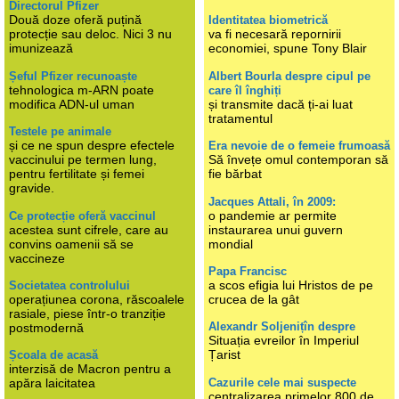
Directorul Pfizer
Două doze oferă puțină
Identitatea biometrică
protecție sau deloc. Nici 3 nu
va fi necesară repornirii
imunizează
economiei, spune Tony Blair
Șeful Pfizer recunoaște
Albert Bourla despre cipul pe
tehnologica m-ARN poate
care îl înghiți
modifica ADN-ul uman
și transmite dacă ți-ai luat
tratamentul
Testele pe animale
și ce ne spun despre efectele
Era nevoie de o femeie frumoasă
vaccinului pe termen lung,
Să învețe omul contemporan să
pentru fertilitate și femei
fie bărbat
gravide.
Jacques Attali, în 2009:
o pandemie ar permite
Ce protecție oferă vaccinul
acestea sunt cifrele, care au
instaurarea unui guvern
convins oamenii să se
mondial
vaccineze
Papa Francisc
a scos efigia lui Hristos de pe
Societatea controlului
operațiunea corona, răscoalele
crucea de la gât
rasiale, piese într-o tranziție
Alexandr Soljenițîn despre
postmodernă
Situația evreilor în Imperiul
Țarist
Școala de acasă
interzisă de Macron pentru a
Cazurile cele mai suspecte
apăra laicitatea
centralizarea primelor 800 de