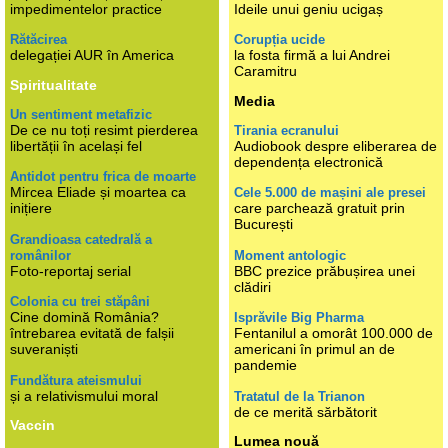
impedimentelor practice
Ideile unui geniu ucigaș
Rătăcirea
Corupția ucide
delegației AUR în America
la fosta firmă a lui Andrei
Caramitru
Spiritualitate
Media
Un sentiment metafizic
De ce nu toți resimt pierderea
Tirania ecranului
libertății în același fel
Audiobook despre eliberarea de
dependența electronică
Antidot pentru frica de moarte
Mircea Eliade și moartea ca
Cele 5.000 de mașini ale presei
inițiere
care parchează gratuit prin
București
Grandioasa catedrală a
românilor
Moment antologic
Foto-reportaj serial
BBC prezice prăbușirea unei
clădiri
Colonia cu trei stăpâni
Cine domină România?
Isprăvile Big Pharma
întrebarea evitată de falșii
Fentanilul a omorât 100.000 de
suveraniști
americani în primul an de
pandemie
Fundătura ateismului
și a relativismului moral
Tratatul de la Trianon
de ce merită sărbătorit
Vaccin
Lumea nouă