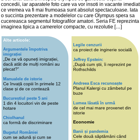
concedii, iar aparatele foto care va vor insoti in vacante imediat
ce vremea va fi mai frumoasa sunt absolut spectaculoase. Iata
o succinta prezentare a modelelor cu care Olympus spera sa
cucereasca segmentul fotografilor amatori. Seria FE reprezinta
imaginea tipica a camerelor compacte, cu rezolutie […]
Alte articole:
Legile cenzurii
Argumentele împotriva
ca proiect de inginerie socială
imigrației
„De ce vă opuneți imigrației,
Jeffrey Epstein:
dacă atât de mulți români au
„După cum știi, îi reprezint pe
plecat?”
Rothschilds
Manualele de istorie
Andreea Esca recunoaște
Ce învață copiii în primele 12
Planul Kalergi cu zâmbetul pe
clase și de ce contează
buze
Bucureștiul peste 5 ani
Lumea lăsată în urmă
1 din 4 locuitori vin de peste
de cel mai mare proxenet din
hotare
istorie
Chiolhanul
Economie
ca formă de discriminare
Banii și pandemia
Bugetul României
Cele două săptămâni când
cum se adună și cum se