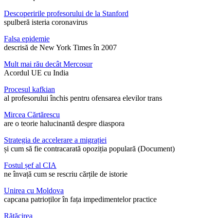
Descoperirile profesorului de la Stanford
spulberă isteria coronavirus
Falsa epidemie
descrisă de New York Times în 2007
Mult mai rău decât Mercosur
Acordul UE cu India
Procesul kafkian
al profesorului închis pentru ofensarea elevilor trans
Mircea Cărtărescu
are o teorie halucinantă despre diaspora
Strategia de accelerare a migrației
și cum să fie contracarată opoziția populară (Document)
Fostul șef al CIA
ne învață cum se rescriu cărțile de istorie
Unirea cu Moldova
capcana patrioților în fața impedimentelor practice
Rătăcirea