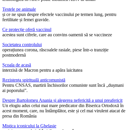
Testele pe animale
și ce ne spun despre efectele vaccinului pe termen lung, pentru
fertilitate și femei gravide.
Ce protecție oferă vaccinul
acestea sunt cifrele, care au convins oamenii să se vaccineze
Societatea controlului
operațiunea corona, răscoalele rasiale, piese într-o tranziție
postmodernă
Școala de acasă
interzisă de Macron pentru a apăra laicitatea
Rezistența spirituală anticomunistă
Pentru CNSAS, martirii închisorilor comuniste sunt încă „dușmani
ai poporului”.
Despre Bartolomeu Anania și alegerea nefericită a unui preafericit
Un elogiu adus celui mai mare predicator din Biserica Ortodoxă în
acest moment, care, nu întâmplător, este și cel mai virulent atacat de
presa din România
Mistica iconicului la Ghelasie