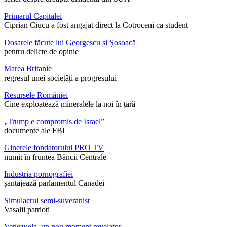
Primarul Capitalei
Ciprian Ciucu a fost angajat direct la Cotroceni ca student
Dosarele făcute lui Georgescu și Șoșoacă
pentru delicte de opinie
Marea Britanie
regresul unei societăți a progresului
Resursele României
Cine exploatează mineralele la noi în țară
„Trump e compromis de Israel”
documente ale FBI
Ginerele fondatorului PRO TV
numit în fruntea Băncii Centrale
Industria pornografiei
șantajează parlamentul Canadei
Simulacrul semi-suveranist
Vasalii patrioți
Venezuela, un nou moment revelator