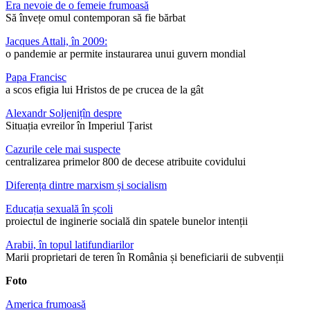
Era nevoie de o femeie frumoasă
Să învețe omul contemporan să fie bărbat
Jacques Attali, în 2009:
o pandemie ar permite instaurarea unui guvern mondial
Papa Francisc
a scos efigia lui Hristos de pe crucea de la gât
Alexandr Soljenițîn despre
Situația evreilor în Imperiul Țarist
Cazurile cele mai suspecte
centralizarea primelor 800 de decese atribuite covidului
Diferența dintre marxism și socialism
Educația sexuală în școli
proiectul de inginerie socială din spatele bunelor intenții
Arabii, în topul latifundiarilor
Marii proprietari de teren în România și beneficiarii de subvenții
Foto
America frumoasă