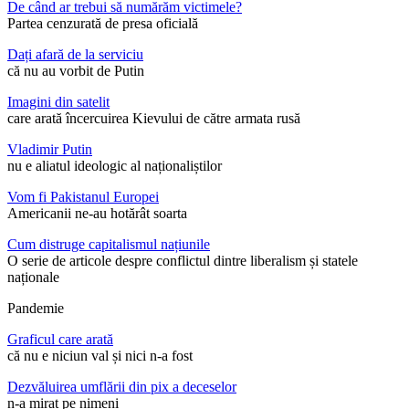
De când ar trebui să numărăm victimele?
Partea cenzurată de presa oficială
Dați afară de la serviciu
că nu au vorbit de Putin
Imagini din satelit
care arată încercuirea Kievului de către armata rusă
Vladimir Putin
nu e aliatul ideologic al naționaliștilor
Vom fi Pakistanul Europei
Americanii ne-au hotărât soarta
Cum distruge capitalismul națiunile
O serie de articole despre conflictul dintre liberalism și statele
naționale
Pandemie
Graficul care arată
că nu e niciun val și nici n-a fost
Dezvăluirea umflării din pix a deceselor
n-a mirat pe nimeni