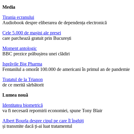
Media
Tirania ecranului
Audiobook despre eliberarea de dependența electronică
Cele 5.000 de mașini ale presei
care parchează gratuit prin București
Moment antologic
BBC prezice prăbușirea unei clădiri
Isprăvile Big Pharma
Fentanilul a omorât 100.000 de americani în primul an de pandemie
Tratatul de la Trianon
de ce merită sărbătorit
Lumea nouă
Identitatea biometrică
va fi necesară repornirii economiei, spune Tony Blair
Albert Bourla despre cipul pe care îl înghiți
și transmite dacă ți-ai luat tratamentul