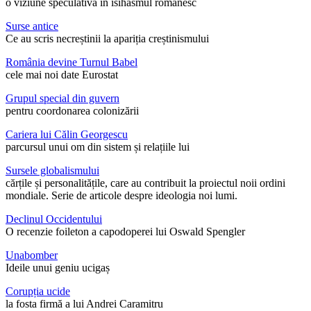
o viziune speculativă în isihasmul românesc
Surse antice
Ce au scris necreștinii la apariția creștinismului
România devine Turnul Babel
cele mai noi date Eurostat
Grupul special din guvern
pentru coordonarea colonizării
Cariera lui Călin Georgescu
parcursul unui om din sistem și relațiile lui
Sursele globalismului
cărțile și personalitățile, care au contribuit la proiectul noii ordini
mondiale. Serie de articole despre ideologia noi lumi.
Declinul Occidentului
O recenzie foileton a capodoperei lui Oswald Spengler
Unabomber
Ideile unui geniu ucigaș
Corupția ucide
la fosta firmă a lui Andrei Caramitru