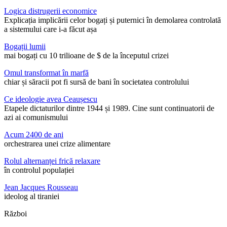
Logica distrugerii economice
Explicația implicării celor bogați și puternici în demolarea controlată
a sistemului care i-a făcut așa
Bogații lumii
mai bogați cu 10 trilioane de $ de la începutul crizei
Omul transformat în marfă
chiar și săracii pot fi sursă de bani în societatea controlului
Ce ideologie avea Ceaușescu
Etapele dictaturilor dintre 1944 și 1989. Cine sunt continuatorii de
azi ai comunismului
Acum 2400 de ani
orchestrarea unei crize alimentare
Rolul alternanței frică relaxare
în controlul populației
Jean Jacques Rousseau
ideolog al tiraniei
Război