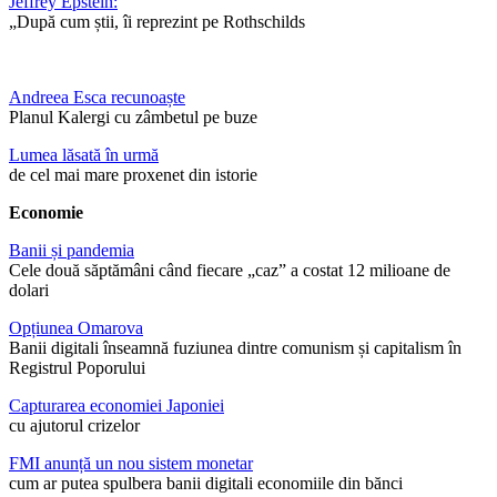
Jeffrey Epstein:
„După cum știi, îi reprezint pe Rothschilds
Andreea Esca recunoaște
Planul Kalergi cu zâmbetul pe buze
Lumea lăsată în urmă
de cel mai mare proxenet din istorie
Economie
Banii și pandemia
Cele două săptămâni când fiecare „caz” a costat 12 milioane de
dolari
Opțiunea Omarova
Banii digitali înseamnă fuziunea dintre comunism și capitalism în
Registrul Poporului
Capturarea economiei Japoniei
cu ajutorul crizelor
FMI anunță un nou sistem monetar
cum ar putea spulbera banii digitali economiile din bănci