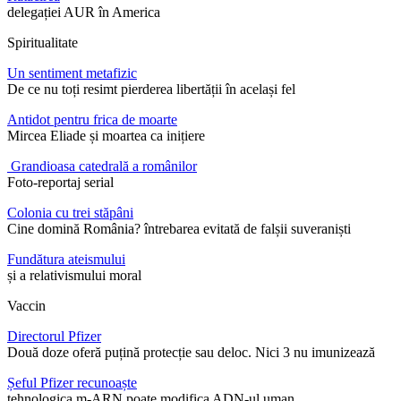
delegației AUR în America
Spiritualitate
Un sentiment metafizic
De ce nu toți resimt pierderea libertății în același fel
Antidot pentru frica de moarte
Mircea Eliade și moartea ca inițiere
Grandioasa catedrală a românilor
Foto-reportaj serial
Colonia cu trei stăpâni
Cine domină România? întrebarea evitată de falșii suveraniști
Fundătura ateismului
și a relativismului moral
Vaccin
Directorul Pfizer
Două doze oferă puțină protecție sau deloc. Nici 3 nu imunizează
Șeful Pfizer recunoaște
tehnologica m-ARN poate modifica ADN-ul uman