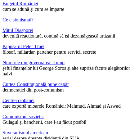
Bugetul României
cum se adună și cum se împarte
Ce e sionismul?
Mitul Diasporei
devenită reacționară, contină să își dezamăgească artizanii
Păpușarul Peter Thiel
filosof, miliardar, partener pentru servicii secrete
Numirile din guvernarea Trump
șeful finanțelor lui George Soros și alte suprize făcute alegătorilor
naivi
Curtea Constituțională pune capăt
democrației din post-comunism
Cei trei ciobănei
care exportă mioarele României: Mahmud, Ahmad și Aswad
Comunismul sovietic
Gulagul și bancherii, care l-au făcut posibil
Suveranismul american
serial despre dreapta disidentă din SUA