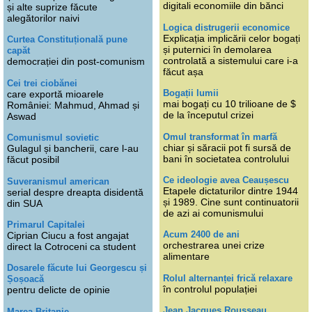
digitali economiile din bănci
și alte suprize făcute
alegătorilor naivi
Logica distrugerii economice
Explicația implicării celor bogați
Curtea Constituțională pune
și puternici în demolarea
capăt
controlată a sistemului care i-a
democrației din post-comunism
făcut așa
Cei trei ciobănei
Bogații lumii
care exportă mioarele
mai bogați cu 10 trilioane de $
României: Mahmud, Ahmad și
de la începutul crizei
Aswad
Omul transformat în marfă
Comunismul sovietic
chiar și săracii pot fi sursă de
Gulagul și bancherii, care l-au
bani în societatea controlului
făcut posibil
Ce ideologie avea Ceaușescu
Suveranismul american
Etapele dictaturilor dintre 1944
serial despre dreapta disidentă
și 1989. Cine sunt continuatorii
din SUA
de azi ai comunismului
Primarul Capitalei
Acum 2400 de ani
Ciprian Ciucu a fost angajat
orchestrarea unei crize
direct la Cotroceni ca student
alimentare
Dosarele făcute lui Georgescu și
Rolul alternanței frică relaxare
Șoșoacă
în controlul populației
pentru delicte de opinie
Jean Jacques Rousseau
Marea Britanie