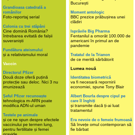
București
Grandioasa catedrală a
românilor
Moment antologic
Foto-reportaj serial
BBC prezice prăbușirea unei
clădiri
Colonia cu trei stăpâni
Cine domină România?
Isprăvile Big Pharma
întrebarea evitată de falșii
Fentanilul a omorât 100.000 de
suveraniști
americani în primul an de
pandemie
Fundătura ateismului
și a relativismului moral
Tratatul de la Trianon
de ce merită sărbătorit
Vaccin
Lumea nouă
Directorul Pfizer
Două doze oferă puțină
Identitatea biometrică
protecție sau deloc. Nici 3 nu
va fi necesară repornirii
imunizează
economiei, spune Tony Blair
Șeful Pfizer recunoaște
Albert Bourla despre cipul pe
tehnologica m-ARN poate
care îl înghiți
modifica ADN-ul uman
și transmite dacă ți-ai luat
tratamentul
Testele pe animale
și ce ne spun despre efectele
Era nevoie de o femeie frumoasă
vaccinului pe termen lung,
Să învețe omul contemporan să
pentru fertilitate și femei
fie bărbat
gravide.