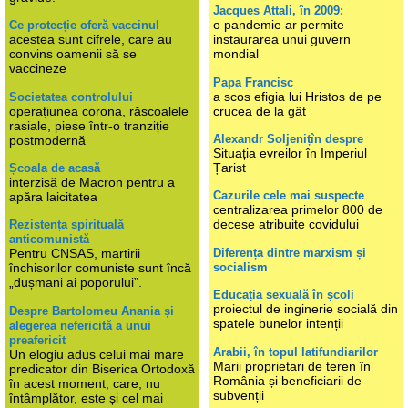
Jacques Attali, în 2009:
o pandemie ar permite
Ce protecție oferă vaccinul
acestea sunt cifrele, care au
instaurarea unui guvern
convins oamenii să se
mondial
vaccineze
Papa Francisc
a scos efigia lui Hristos de pe
Societatea controlului
operațiunea corona, răscoalele
crucea de la gât
rasiale, piese într-o tranziție
Alexandr Soljenițîn despre
postmodernă
Situația evreilor în Imperiul
Țarist
Școala de acasă
interzisă de Macron pentru a
Cazurile cele mai suspecte
apăra laicitatea
centralizarea primelor 800 de
decese atribuite covidului
Rezistența spirituală
anticomunistă
Diferența dintre marxism și
Pentru CNSAS, martirii
socialism
închisorilor comuniste sunt încă
„dușmani ai poporului”.
Educația sexuală în școli
proiectul de inginerie socială din
Despre Bartolomeu Anania și
spatele bunelor intenții
alegerea nefericită a unui
preafericit
Arabii, în topul latifundiarilor
Un elogiu adus celui mai mare
Marii proprietari de teren în
predicator din Biserica Ortodoxă
România și beneficiarii de
în acest moment, care, nu
subvenții
întâmplător, este și cel mai