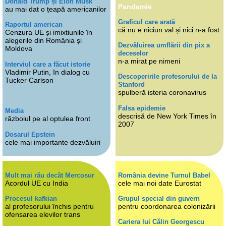
Donald Trump și Elon Musk
Pandemie
au mai dat o țeapă americanilor
Graficul care arată
Raportul american
că nu e niciun val și nici n-a fost
Cenzura UE și imixtiunile în
alegerile din România și
Dezvăluirea umflării din pix a
Moldova
deceselor
n-a mirat pe nimeni
Interviul care a făcut istorie
Vladimir Putin, în dialog cu
Descoperirile profesorului de la
Tucker Carlson
Stanford
spulberă isteria coronavirus
Falsa epidemie
Media
descrisă de New York Times în
războiul pe al optulea front
2007
Dosarul Epstein
cele mai importante dezvăluiri
Mult mai rău decât Mercosur
România devine Turnul Babel
Acordul UE cu India
cele mai noi date Eurostat
Procesul kafkian
Grupul special din guvern
al profesorului închis pentru
pentru coordonarea colonizării
ofensarea elevilor trans
Cariera lui Călin Georgescu