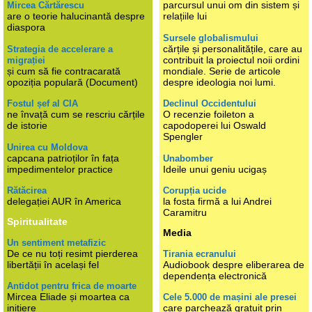
parcursul unui om din sistem și
Mircea Cărtărescu
are o teorie halucinantă despre
relațiile lui
diaspora
Sursele globalismului
cărțile și personalitățile, care au
Strategia de accelerare a
contribuit la proiectul noii ordini
migrației
și cum să fie contracarată
mondiale. Serie de articole
opoziția populară (Document)
despre ideologia noi lumi.
Fostul șef al CIA
Declinul Occidentului
ne învață cum se rescriu cărțile
O recenzie foileton a
de istorie
capodoperei lui Oswald
Spengler
Unirea cu Moldova
capcana patrioților în fața
Unabomber
impedimentelor practice
Ideile unui geniu ucigaș
Rătăcirea
Corupția ucide
delegației AUR în America
la fosta firmă a lui Andrei
Caramitru
Spiritualitate
Media
Un sentiment metafizic
De ce nu toți resimt pierderea
Tirania ecranului
libertății în același fel
Audiobook despre eliberarea de
dependența electronică
Antidot pentru frica de moarte
Mircea Eliade și moartea ca
Cele 5.000 de mașini ale presei
inițiere
care parchează gratuit prin