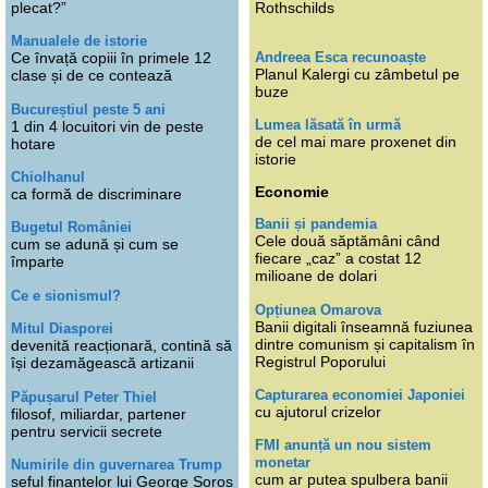
plecat?”
Rothschilds
Manualele de istorie
Andreea Esca recunoaște
Ce învață copiii în primele 12
Planul Kalergi cu zâmbetul pe
clase și de ce contează
buze
Bucureștiul peste 5 ani
Lumea lăsată în urmă
1 din 4 locuitori vin de peste
de cel mai mare proxenet din
hotare
istorie
Chiolhanul
Economie
ca formă de discriminare
Banii și pandemia
Bugetul României
Cele două săptămâni când
cum se adună și cum se
fiecare „caz” a costat 12
împarte
milioane de dolari
Ce e sionismul?
Opțiunea Omarova
Banii digitali înseamnă fuziunea
Mitul Diasporei
dintre comunism și capitalism în
devenită reacționară, contină să
Registrul Poporului
își dezamăgească artizanii
Capturarea economiei Japoniei
Păpușarul Peter Thiel
cu ajutorul crizelor
filosof, miliardar, partener
pentru servicii secrete
FMI anunță un nou sistem
monetar
Numirile din guvernarea Trump
cum ar putea spulbera banii
șeful finanțelor lui George Soros