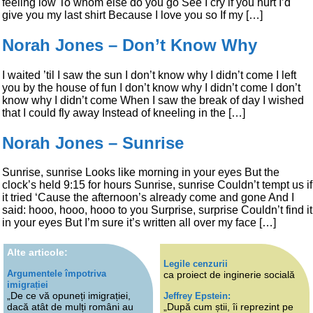
feeling low To whom else do you go See I cry if you hurt I’d
give you my last shirt Because I love you so If my […]
Norah Jones – Don’t Know Why
I waited ’til I saw the sun I don’t know why I didn’t come I left
you by the house of fun I don’t know why I didn’t come I don’t
know why I didn’t come When I saw the break of day I wished
that I could fly away Instead of kneeling in the […]
Norah Jones – Sunrise
Sunrise, sunrise Looks like morning in your eyes But the
clock’s held 9:15 for hours Sunrise, sunrise Couldn’t tempt us if
it tried ‘Cause the afternoon’s already come and gone And I
said: hooo, hooo, hooo to you Surprise, surprise Couldn’t find it
in your eyes But I’m sure it’s written all over my face […]
Alte articole:
Legile cenzurii
Argumentele împotriva
ca proiect de inginerie socială
imigrației
„De ce vă opuneți imigrației,
Jeffrey Epstein:
dacă atât de mulți români au
„După cum știi, îi reprezint pe