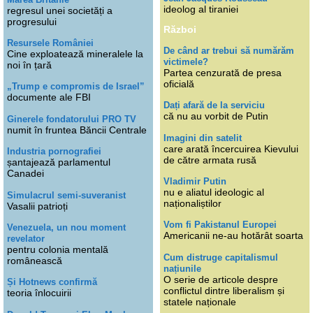
ideolog al tiraniei
regresul unei societăți a
progresului
Război
Resursele României
De când ar trebui să numărăm
Cine exploatează mineralele la
victimele?
noi în țară
Partea cenzurată de presa
oficială
„Trump e compromis de Israel”
documente ale FBI
Dați afară de la serviciu
că nu au vorbit de Putin
Ginerele fondatorului PRO TV
numit în fruntea Băncii Centrale
Imagini din satelit
care arată încercuirea Kievului
Industria pornografiei
de către armata rusă
șantajează parlamentul
Canadei
Vladimir Putin
nu e aliatul ideologic al
Simulacrul semi-suveranist
naționaliștilor
Vasalii patrioți
Vom fi Pakistanul Europei
Venezuela, un nou moment
Americanii ne-au hotărât soarta
revelator
pentru colonia mentală
Cum distruge capitalismul
românească
națiunile
O serie de articole despre
Și Hotnews confirmă
conflictul dintre liberalism și
teoria înlocuirii
statele naționale