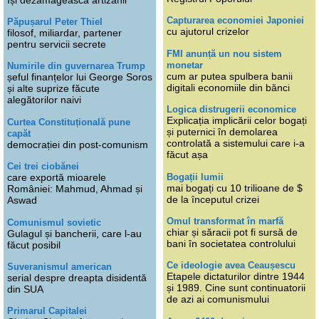
Capturarea economiei Japoniei
Păpușarul Peter Thiel
cu ajutorul crizelor
filosof, miliardar, partener
pentru servicii secrete
FMI anunță un nou sistem
monetar
Numirile din guvernarea Trump
cum ar putea spulbera banii
șeful finanțelor lui George Soros
digitali economiile din bănci
și alte suprize făcute
alegătorilor naivi
Logica distrugerii economice
Explicația implicării celor bogați
Curtea Constituțională pune
și puternici în demolarea
capăt
controlată a sistemului care i-a
democrației din post-comunism
făcut așa
Cei trei ciobănei
Bogații lumii
care exportă mioarele
mai bogați cu 10 trilioane de $
României: Mahmud, Ahmad și
de la începutul crizei
Aswad
Omul transformat în marfă
Comunismul sovietic
chiar și săracii pot fi sursă de
Gulagul și bancherii, care l-au
bani în societatea controlului
făcut posibil
Ce ideologie avea Ceaușescu
Suveranismul american
Etapele dictaturilor dintre 1944
serial despre dreapta disidentă
și 1989. Cine sunt continuatorii
din SUA
de azi ai comunismului
Primarul Capitalei