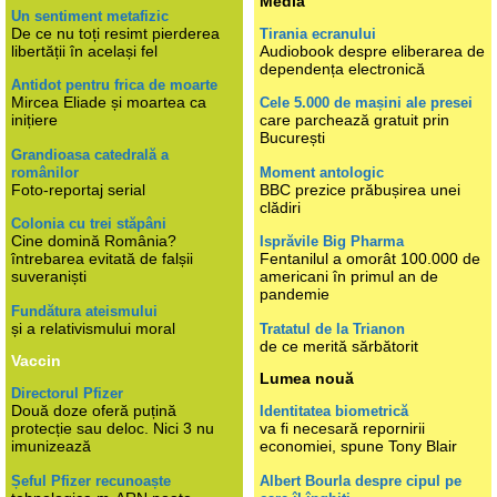
Media
Un sentiment metafizic
De ce nu toți resimt pierderea
Tirania ecranului
libertății în același fel
Audiobook despre eliberarea de
dependența electronică
Antidot pentru frica de moarte
Mircea Eliade și moartea ca
Cele 5.000 de mașini ale presei
inițiere
care parchează gratuit prin
București
Grandioasa catedrală a
românilor
Moment antologic
Foto-reportaj serial
BBC prezice prăbușirea unei
clădiri
Colonia cu trei stăpâni
Cine domină România?
Isprăvile Big Pharma
întrebarea evitată de falșii
Fentanilul a omorât 100.000 de
suveraniști
americani în primul an de
pandemie
Fundătura ateismului
și a relativismului moral
Tratatul de la Trianon
de ce merită sărbătorit
Vaccin
Lumea nouă
Directorul Pfizer
Două doze oferă puțină
Identitatea biometrică
protecție sau deloc. Nici 3 nu
va fi necesară repornirii
imunizează
economiei, spune Tony Blair
Șeful Pfizer recunoaște
Albert Bourla despre cipul pe