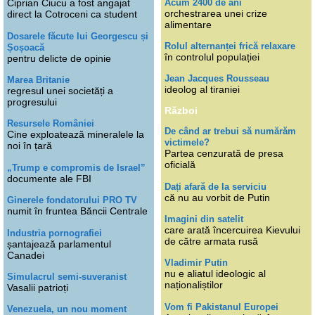
Acum 2400 de ani
Ciprian Ciucu a fost angajat
orchestrarea unei crize
direct la Cotroceni ca student
alimentare
Dosarele făcute lui Georgescu și
Rolul alternanței frică relaxare
Șoșoacă
în controlul populației
pentru delicte de opinie
Jean Jacques Rousseau
Marea Britanie
ideolog al tiraniei
regresul unei societăți a
progresului
Război
Resursele României
De când ar trebui să numărăm
Cine exploatează mineralele la
victimele?
noi în țară
Partea cenzurată de presa
oficială
„Trump e compromis de Israel”
documente ale FBI
Dați afară de la serviciu
că nu au vorbit de Putin
Ginerele fondatorului PRO TV
numit în fruntea Băncii Centrale
Imagini din satelit
care arată încercuirea Kievului
Industria pornografiei
de către armata rusă
șantajează parlamentul
Canadei
Vladimir Putin
nu e aliatul ideologic al
Simulacrul semi-suveranist
naționaliștilor
Vasalii patrioți
Vom fi Pakistanul Europei
Venezuela, un nou moment