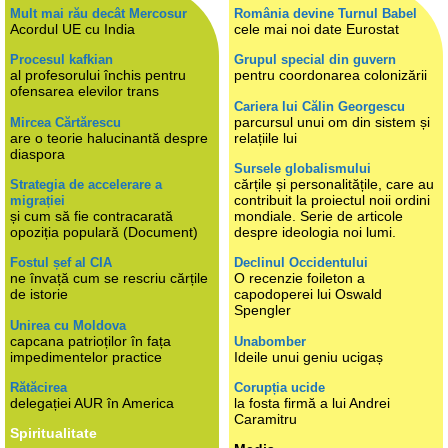
Mult mai rău decât Mercosur
România devine Turnul Babel
Acordul UE cu India
cele mai noi date Eurostat
Procesul kafkian
Grupul special din guvern
al profesorului închis pentru
pentru coordonarea colonizării
ofensarea elevilor trans
Cariera lui Călin Georgescu
parcursul unui om din sistem și
Mircea Cărtărescu
are o teorie halucinantă despre
relațiile lui
diaspora
Sursele globalismului
cărțile și personalitățile, care au
Strategia de accelerare a
contribuit la proiectul noii ordini
migrației
și cum să fie contracarată
mondiale. Serie de articole
opoziția populară (Document)
despre ideologia noi lumi.
Fostul șef al CIA
Declinul Occidentului
ne învață cum se rescriu cărțile
O recenzie foileton a
de istorie
capodoperei lui Oswald
Spengler
Unirea cu Moldova
capcana patrioților în fața
Unabomber
impedimentelor practice
Ideile unui geniu ucigaș
Rătăcirea
Corupția ucide
delegației AUR în America
la fosta firmă a lui Andrei
Caramitru
Spiritualitate