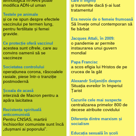
tehnologica m-ARN poate
care îl înghiți
modifica ADN-ul uman
și transmite dacă ți-ai luat
tratamentul
Testele pe animale
și ce ne spun despre efectele
Era nevoie de o femeie frumoasă
vaccinului pe termen lung,
Să învețe omul contemporan să
pentru fertilitate și femei
fie bărbat
gravide.
Jacques Attali, în 2009:
o pandemie ar permite
Ce protecție oferă vaccinul
acestea sunt cifrele, care au
instaurarea unui guvern
convins oamenii să se
mondial
vaccineze
Papa Francisc
a scos efigia lui Hristos de pe
Societatea controlului
operațiunea corona, răscoalele
crucea de la gât
rasiale, piese într-o tranziție
Alexandr Soljenițîn despre
postmodernă
Situația evreilor în Imperiul
Țarist
Școala de acasă
interzisă de Macron pentru a
Cazurile cele mai suspecte
apăra laicitatea
centralizarea primelor 800 de
decese atribuite covidului
Rezistența spirituală
anticomunistă
Diferența dintre marxism și
Pentru CNSAS, martirii
socialism
închisorilor comuniste sunt încă
„dușmani ai poporului”.
Educația sexuală în școli