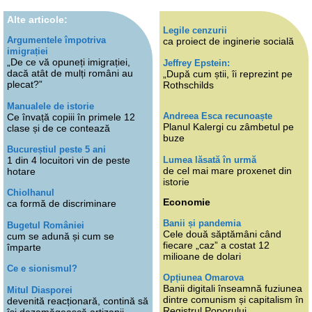
Alte articole:
Legile cenzurii
Argumentele împotriva
ca proiect de inginerie socială
imigrației
„De ce vă opuneți imigrației,
Jeffrey Epstein:
dacă atât de mulți români au
„După cum știi, îi reprezint pe
plecat?”
Rothschilds
Manualele de istorie
Andreea Esca recunoaște
Ce învață copiii în primele 12
Planul Kalergi cu zâmbetul pe
clase și de ce contează
buze
Bucureștiul peste 5 ani
Lumea lăsată în urmă
1 din 4 locuitori vin de peste
de cel mai mare proxenet din
hotare
istorie
Chiolhanul
Economie
ca formă de discriminare
Banii și pandemia
Bugetul României
Cele două săptămâni când
cum se adună și cum se
fiecare „caz” a costat 12
împarte
milioane de dolari
Ce e sionismul?
Opțiunea Omarova
Banii digitali înseamnă fuziunea
Mitul Diasporei
dintre comunism și capitalism în
devenită reacționară, contină să
Registrul Poporului
își dezamăgească artizanii