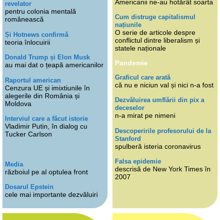
Americanii ne-au hotărât soarta
revelator
pentru colonia mentală
Cum distruge capitalismul
românească
națiunile
O serie de articole despre
Și Hotnews confirmă
conflictul dintre liberalism și
teoria înlocuirii
statele naționale
Donald Trump și Elon Musk
Pandemie
au mai dat o țeapă americanilor
Graficul care arată
Raportul american
că nu e niciun val și nici n-a fost
Cenzura UE și imixtiunile în
alegerile din România și
Dezvăluirea umflării din pix a
Moldova
deceselor
n-a mirat pe nimeni
Interviul care a făcut istorie
Vladimir Putin, în dialog cu
Descoperirile profesorului de la
Tucker Carlson
Stanford
spulberă isteria coronavirus
Falsa epidemie
Media
descrisă de New York Times în
războiul pe al optulea front
2007
Dosarul Epstein
cele mai importante dezvăluiri