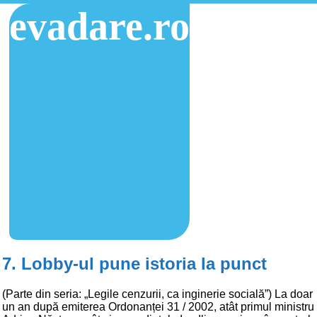
evadare.ro
7. Lobby-ul pune istoria la punct
(Parte din seria: „Legile cenzurii, ca inginerie socială”) La doar
un an după emiterea Ordonanței 31 / 2002, atât primul ministru