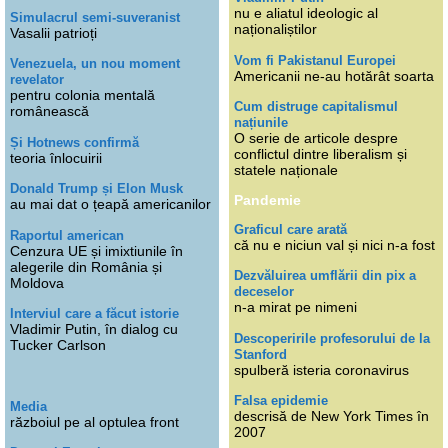
nu e aliatul ideologic al
Simulacrul semi-suveranist
naționaliștilor
Vasalii patrioți
Vom fi Pakistanul Europei
Venezuela, un nou moment
Americanii ne-au hotărât soarta
revelator
pentru colonia mentală
Cum distruge capitalismul
românească
națiunile
O serie de articole despre
Și Hotnews confirmă
conflictul dintre liberalism și
teoria înlocuirii
statele naționale
Donald Trump și Elon Musk
Pandemie
au mai dat o țeapă americanilor
Graficul care arată
Raportul american
că nu e niciun val și nici n-a fost
Cenzura UE și imixtiunile în
alegerile din România și
Dezvăluirea umflării din pix a
Moldova
deceselor
n-a mirat pe nimeni
Interviul care a făcut istorie
Vladimir Putin, în dialog cu
Descoperirile profesorului de la
Tucker Carlson
Stanford
spulberă isteria coronavirus
Falsa epidemie
Media
descrisă de New York Times în
războiul pe al optulea front
2007