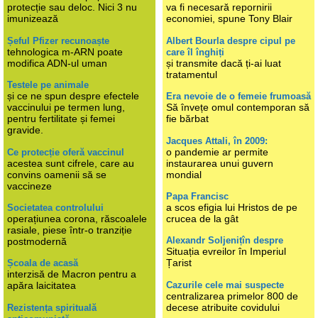
protecție sau deloc. Nici 3 nu
va fi necesară repornirii
imunizează
economiei, spune Tony Blair
Șeful Pfizer recunoaște
Albert Bourla despre cipul pe
tehnologica m-ARN poate
care îl înghiți
modifica ADN-ul uman
și transmite dacă ți-ai luat
tratamentul
Testele pe animale
și ce ne spun despre efectele
Era nevoie de o femeie frumoasă
vaccinului pe termen lung,
Să învețe omul contemporan să
pentru fertilitate și femei
fie bărbat
gravide.
Jacques Attali, în 2009:
o pandemie ar permite
Ce protecție oferă vaccinul
acestea sunt cifrele, care au
instaurarea unui guvern
convins oamenii să se
mondial
vaccineze
Papa Francisc
a scos efigia lui Hristos de pe
Societatea controlului
operațiunea corona, răscoalele
crucea de la gât
rasiale, piese într-o tranziție
Alexandr Soljenițîn despre
postmodernă
Situația evreilor în Imperiul
Țarist
Școala de acasă
interzisă de Macron pentru a
Cazurile cele mai suspecte
apăra laicitatea
centralizarea primelor 800 de
decese atribuite covidului
Rezistența spirituală