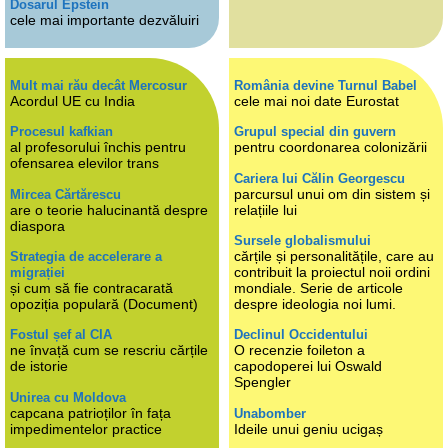
Dosarul Epstein
cele mai importante dezvăluiri
Mult mai rău decât Mercosur
România devine Turnul Babel
Acordul UE cu India
cele mai noi date Eurostat
Procesul kafkian
Grupul special din guvern
al profesorului închis pentru
pentru coordonarea colonizării
ofensarea elevilor trans
Cariera lui Călin Georgescu
parcursul unui om din sistem și
Mircea Cărtărescu
are o teorie halucinantă despre
relațiile lui
diaspora
Sursele globalismului
cărțile și personalitățile, care au
Strategia de accelerare a
contribuit la proiectul noii ordini
migrației
și cum să fie contracarată
mondiale. Serie de articole
opoziția populară (Document)
despre ideologia noi lumi.
Fostul șef al CIA
Declinul Occidentului
ne învață cum se rescriu cărțile
O recenzie foileton a
de istorie
capodoperei lui Oswald
Spengler
Unirea cu Moldova
capcana patrioților în fața
Unabomber
impedimentelor practice
Ideile unui geniu ucigaș