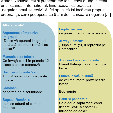
Adrian Năstase, cât și președintele Ion Iliescu ajung în centrul
unui scandal internațional, fiind acuzați că practică
„negaționismul selectiv”. Altfel spus, că își încălcau propria
ordonanță, care pedepsea cu 6 ani de închisoare negarea […]
Alte articole:
Legile cenzurii
Argumentele împotriva
ca proiect de inginerie socială
imigrației
„De ce vă opuneți imigrației,
Jeffrey Epstein:
dacă atât de mulți români au
„După cum știi, îi reprezint pe
plecat?”
Rothschilds
Manualele de istorie
Andreea Esca recunoaște
Ce învață copiii în primele 12
Planul Kalergi cu zâmbetul pe
clase și de ce contează
buze
Bucureștiul peste 5 ani
Lumea lăsată în urmă
1 din 4 locuitori vin de peste
de cel mai mare proxenet din
hotare
istorie
Chiolhanul
Economie
ca formă de discriminare
Banii și pandemia
Bugetul României
Cele două săptămâni când
cum se adună și cum se
fiecare „caz” a costat 12
împarte
milioane de dolari