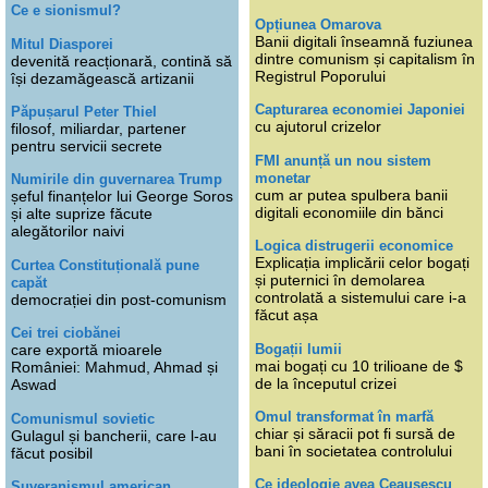
Ce e sionismul?
Opțiunea Omarova
Banii digitali înseamnă fuziunea
Mitul Diasporei
dintre comunism și capitalism în
devenită reacționară, contină să
Registrul Poporului
își dezamăgească artizanii
Capturarea economiei Japoniei
Păpușarul Peter Thiel
cu ajutorul crizelor
filosof, miliardar, partener
pentru servicii secrete
FMI anunță un nou sistem
monetar
Numirile din guvernarea Trump
cum ar putea spulbera banii
șeful finanțelor lui George Soros
digitali economiile din bănci
și alte suprize făcute
alegătorilor naivi
Logica distrugerii economice
Explicația implicării celor bogați
Curtea Constituțională pune
și puternici în demolarea
capăt
controlată a sistemului care i-a
democrației din post-comunism
făcut așa
Cei trei ciobănei
Bogații lumii
care exportă mioarele
mai bogați cu 10 trilioane de $
României: Mahmud, Ahmad și
de la începutul crizei
Aswad
Omul transformat în marfă
Comunismul sovietic
chiar și săracii pot fi sursă de
Gulagul și bancherii, care l-au
bani în societatea controlului
făcut posibil
Ce ideologie avea Ceaușescu
Suveranismul american