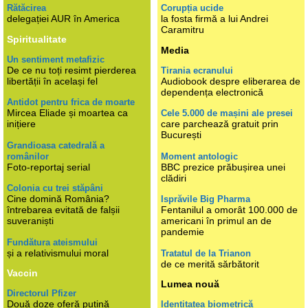
Rătăcirea
Corupția ucide
delegației AUR în America
la fosta firmă a lui Andrei
Caramitru
Spiritualitate
Media
Un sentiment metafizic
De ce nu toți resimt pierderea
Tirania ecranului
libertății în același fel
Audiobook despre eliberarea de
dependența electronică
Antidot pentru frica de moarte
Mircea Eliade și moartea ca
Cele 5.000 de mașini ale presei
inițiere
care parchează gratuit prin
București
Grandioasa catedrală a
românilor
Moment antologic
Foto-reportaj serial
BBC prezice prăbușirea unei
clădiri
Colonia cu trei stăpâni
Cine domină România?
Isprăvile Big Pharma
întrebarea evitată de falșii
Fentanilul a omorât 100.000 de
suveraniști
americani în primul an de
pandemie
Fundătura ateismului
și a relativismului moral
Tratatul de la Trianon
de ce merită sărbătorit
Vaccin
Lumea nouă
Directorul Pfizer
Două doze oferă puțină
Identitatea biometrică