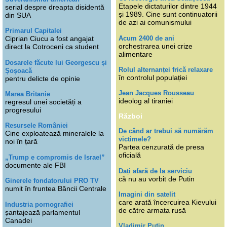
Etapele dictaturilor dintre 1944
serial despre dreapta disidentă
și 1989. Cine sunt continuatorii
din SUA
de azi ai comunismului
Primarul Capitalei
Acum 2400 de ani
Ciprian Ciucu a fost angajat
orchestrarea unei crize
direct la Cotroceni ca student
alimentare
Dosarele făcute lui Georgescu și
Rolul alternanței frică relaxare
Șoșoacă
în controlul populației
pentru delicte de opinie
Jean Jacques Rousseau
Marea Britanie
ideolog al tiraniei
regresul unei societăți a
progresului
Război
Resursele României
De când ar trebui să numărăm
Cine exploatează mineralele la
victimele?
noi în țară
Partea cenzurată de presa
oficială
„Trump e compromis de Israel”
documente ale FBI
Dați afară de la serviciu
că nu au vorbit de Putin
Ginerele fondatorului PRO TV
numit în fruntea Băncii Centrale
Imagini din satelit
care arată încercuirea Kievului
Industria pornografiei
de către armata rusă
șantajează parlamentul
Canadei
Vladimir Putin