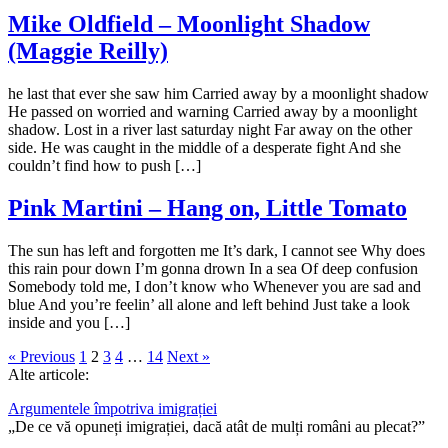
Mike Oldfield – Moonlight Shadow
(Maggie Reilly)
he last that ever she saw him Carried away by a moonlight shadow
He passed on worried and warning Carried away by a moonlight
shadow. Lost in a river last saturday night Far away on the other
side. He was caught in the middle of a desperate fight And she
couldn’t find how to push […]
Pink Martini – Hang on, Little Tomato
The sun has left and forgotten me It’s dark, I cannot see Why does
this rain pour down I’m gonna drown In a sea Of deep confusion
Somebody told me, I don’t know who Whenever you are sad and
blue And you’re feelin’ all alone and left behind Just take a look
inside and you […]
« Previous
1
2
3
4
…
14
Next »
Alte articole:
Argumentele împotriva imigrației
„De ce vă opuneți imigrației, dacă atât de mulți români au plecat?”