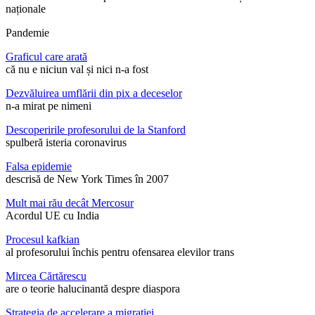
naționale
Pandemie
Graficul care arată
că nu e niciun val și nici n-a fost
Dezvăluirea umflării din pix a deceselor
n-a mirat pe nimeni
Descoperirile profesorului de la Stanford
spulberă isteria coronavirus
Falsa epidemie
descrisă de New York Times în 2007
Mult mai rău decât Mercosur
Acordul UE cu India
Procesul kafkian
al profesorului închis pentru ofensarea elevilor trans
Mircea Cărtărescu
are o teorie halucinantă despre diaspora
Strategia de accelerare a migrației