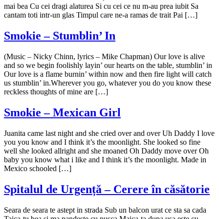
mai bea Cu cei dragi alaturea Si cu cei ce nu m-au prea iubit Sa
cantam toti intr-un glas Timpul care ne-a ramas de trait Pai […]
Smokie – Stumblin’ In
(Music – Nicky Chinn, lyrics – Mike Chapman) Our love is alive
and so we begin foolishly layin’ our hearts on the table, stumblin’ in
Our love is a flame burnin’ within now and then fire light will catch
us stumblin’ in.Wherever you go, whatever you do you know these
reckless thoughts of mine are […]
Smokie – Mexican Girl
Juanita came last night and she cried over and over Uh Daddy I love
you you know and I think it’s the moonlight. She looked so fine
well she looked allright and she moaned Oh Daddy move over Oh
baby you know what i like and I think it’s the moonlight. Made in
Mexico schooled […]
Spitalul de Urgență – Cerere în căsătorie
Seara de seara te astept in strada Sub un balcon urat ce sta sa cada
Taica-tu bea si ma pandeste cu pusca Maica-ta dupa usa este cu