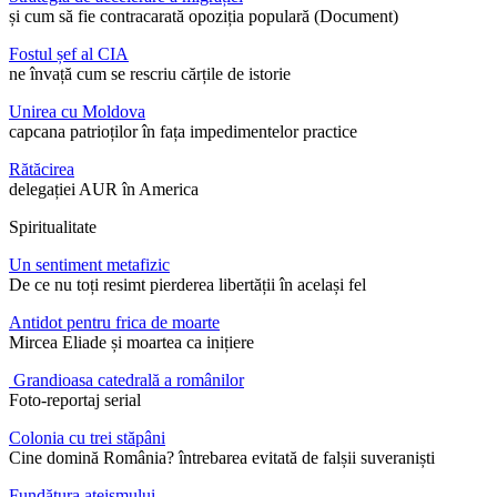
și cum să fie contracarată opoziția populară (Document)
Fostul șef al CIA
ne învață cum se rescriu cărțile de istorie
Unirea cu Moldova
capcana patrioților în fața impedimentelor practice
Rătăcirea
delegației AUR în America
Spiritualitate
Un sentiment metafizic
De ce nu toți resimt pierderea libertății în același fel
Antidot pentru frica de moarte
Mircea Eliade și moartea ca inițiere
Grandioasa catedrală a românilor
Foto-reportaj serial
Colonia cu trei stăpâni
Cine domină România? întrebarea evitată de falșii suveraniști
Fundătura ateismului