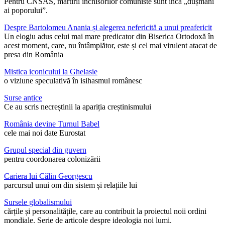
Pentru CNSAS, martirii închisorilor comuniste sunt încă „dușmani
ai poporului”.
Despre Bartolomeu Anania și alegerea nefericită a unui preafericit
Un elogiu adus celui mai mare predicator din Biserica Ortodoxă în
acest moment, care, nu întâmplător, este și cel mai virulent atacat de
presa din România
Mistica iconicului la Ghelasie
o viziune speculativă în isihasmul românesc
Surse antice
Ce au scris necreștinii la apariția creștinismului
România devine Turnul Babel
cele mai noi date Eurostat
Grupul special din guvern
pentru coordonarea colonizării
Cariera lui Călin Georgescu
parcursul unui om din sistem și relațiile lui
Sursele globalismului
cărțile și personalitățile, care au contribuit la proiectul noii ordini
mondiale. Serie de articole despre ideologia noi lumi.