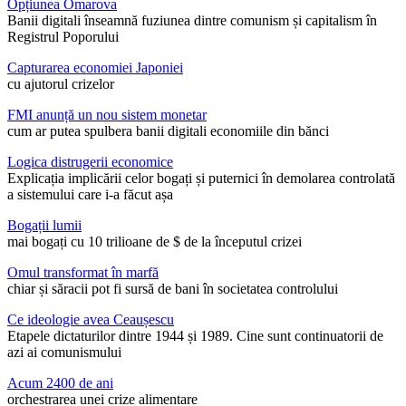
Opțiunea Omarova
Banii digitali înseamnă fuziunea dintre comunism și capitalism în
Registrul Poporului
Capturarea economiei Japoniei
cu ajutorul crizelor
FMI anunță un nou sistem monetar
cum ar putea spulbera banii digitali economiile din bănci
Logica distrugerii economice
Explicația implicării celor bogați și puternici în demolarea controlată
a sistemului care i-a făcut așa
Bogații lumii
mai bogați cu 10 trilioane de $ de la începutul crizei
Omul transformat în marfă
chiar și săracii pot fi sursă de bani în societatea controlului
Ce ideologie avea Ceaușescu
Etapele dictaturilor dintre 1944 și 1989. Cine sunt continuatorii de
azi ai comunismului
Acum 2400 de ani
orchestrarea unei crize alimentare