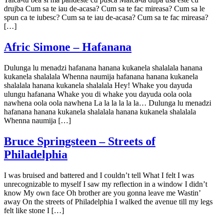
drujba Cum sa te iau de-acasa? Cum sa te fac mireasa? Cum sa le
spun ca te iubesc? Cum sa te iau de-acasa? Cum sa te fac mireasa?
[…]
Afric Simone – Hafanana
Dulunga lu menadzi hafanana hanana kukanela shalalala hanana
kukanela shalalala Whenna naumija hafanana hanana kukanela
shalalala hanana kukanela shalalala Hey! Whake you dayuda
ulungu hafanana Whake you di whake you dayuda oola oola
nawhena oola oola nawhena La la la la la la… Dulunga lu menadzi
hafanana hanana kukanela shalalala hanana kukanela shalalala
Whenna naumija […]
Bruce Springsteen – Streets of
Philadelphia
I was bruised and battered and I couldn’t tell What I felt I was
unrecognizable to myself I saw my reflection in a window I didn’t
know My own face Oh brother are you gonna leave me Wastin’
away On the streets of Philadelphia I walked the avenue till my legs
felt like stone I […]