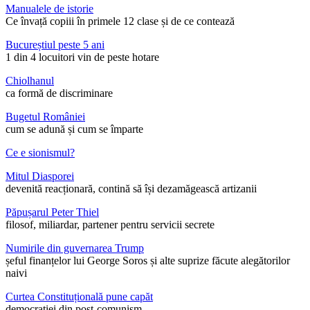
Manualele de istorie
Ce învață copiii în primele 12 clase și de ce contează
Bucureștiul peste 5 ani
1 din 4 locuitori vin de peste hotare
Chiolhanul
ca formă de discriminare
Bugetul României
cum se adună și cum se împarte
Ce e sionismul?
Mitul Diasporei
devenită reacționară, contină să își dezamăgească artizanii
Păpușarul Peter Thiel
filosof, miliardar, partener pentru servicii secrete
Numirile din guvernarea Trump
șeful finanțelor lui George Soros și alte suprize făcute alegătorilor
naivi
Curtea Constituțională pune capăt
democrației din post-comunism