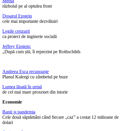
Media
războiul pe al optulea front
Dosarul Epstein
cele mai importante dezvăluiri
Legile cenzurii
ca proiect de inginerie socială
Jeffrey Epstein:
„După cum știi, îi reprezint pe Rothschilds
Andreea Esca recunoaște
Planul Kalergi cu zâmbetul pe buze
Lumea lăsată în urmă
de cel mai mare proxenet din istorie
Economie
Banii și pandemia
Cele două săptămâni când fiecare „caz” a costat 12 milioane de
dolari