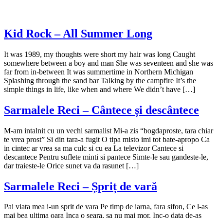
Kid Rock – All Summer Long
It was 1989, my thoughts were short my hair was long Caught
somewhere between a boy and man She was seventeen and she was
far from in-between It was summertime in Northern Michigan
Splashing through the sand bar Talking by the campfire It’s the
simple things in life, like when and where We didn’t have […]
Sarmalele Reci – Cântece și descântece
M-am intalnit cu un vechi sarmalist Mi-a zis “bogdaproste, tara chiar
te vrea prost” Si din tara-a fugit O tipa misto imi tot bate-apropo Ca
in cintec ar vrea sa ma culc si cu ea La televizor Cantece si
descantece Pentru suflete minti si pantece Simte-le sau gandeste-le,
dar traieste-le Orice sunet va da rasunet […]
Sarmalele Reci – Șpriț de vară
Pai viata mea i-un sprit de vara Pe timp de iarna, fara sifon, Ce l-as
mai bea ultima oara Inca o seara, sa nu mai mor. Inc-o data de-as