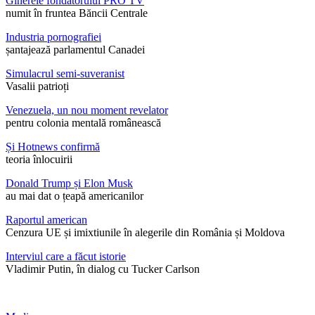
Ginerele fondatorului PRO TV
numit în fruntea Băncii Centrale
Industria pornografiei
șantajează parlamentul Canadei
Simulacrul semi-suveranist
Vasalii patrioți
Venezuela, un nou moment revelator
pentru colonia mentală românească
Și Hotnews confirmă
teoria înlocuirii
Donald Trump și Elon Musk
au mai dat o țeapă americanilor
Raportul american
Cenzura UE și imixtiunile în alegerile din România și Moldova
Interviul care a făcut istorie
Vladimir Putin, în dialog cu Tucker Carlson