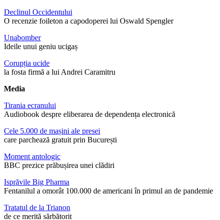
Declinul Occidentului
O recenzie foileton a capodoperei lui Oswald Spengler
Unabomber
Ideile unui geniu ucigaș
Corupția ucide
la fosta firmă a lui Andrei Caramitru
Media
Tirania ecranului
Audiobook despre eliberarea de dependența electronică
Cele 5.000 de mașini ale presei
care parchează gratuit prin București
Moment antologic
BBC prezice prăbușirea unei clădiri
Isprăvile Big Pharma
Fentanilul a omorât 100.000 de americani în primul an de pandemie
Tratatul de la Trianon
de ce merită sărbătorit