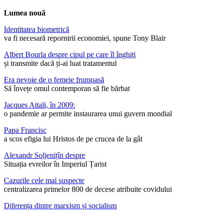
Lumea nouă
Identitatea biometrică
va fi necesară repornirii economiei, spune Tony Blair
Albert Bourla despre cipul pe care îl înghiți
și transmite dacă ți-ai luat tratamentul
Era nevoie de o femeie frumoasă
Să învețe omul contemporan să fie bărbat
Jacques Attali, în 2009:
o pandemie ar permite instaurarea unui guvern mondial
Papa Francisc
a scos efigia lui Hristos de pe crucea de la gât
Alexandr Soljenițîn despre
Situația evreilor în Imperiul Țarist
Cazurile cele mai suspecte
centralizarea primelor 800 de decese atribuite covidului
Diferența dintre marxism și socialism