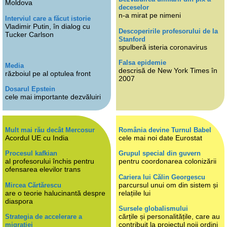
Moldova
deceselor
n-a mirat pe nimeni
Interviul care a făcut istorie
Vladimir Putin, în dialog cu
Descoperirile profesorului de la
Tucker Carlson
Stanford
spulberă isteria coronavirus
Falsa epidemie
Media
descrisă de New York Times în
războiul pe al optulea front
2007
Dosarul Epstein
cele mai importante dezvăluiri
Mult mai rău decât Mercosur
România devine Turnul Babel
Acordul UE cu India
cele mai noi date Eurostat
Procesul kafkian
Grupul special din guvern
al profesorului închis pentru
pentru coordonarea colonizării
ofensarea elevilor trans
Cariera lui Călin Georgescu
parcursul unui om din sistem și
Mircea Cărtărescu
are o teorie halucinantă despre
relațiile lui
diaspora
Sursele globalismului
cărțile și personalitățile, care au
Strategia de accelerare a
contribuit la proiectul noii ordini
migrației