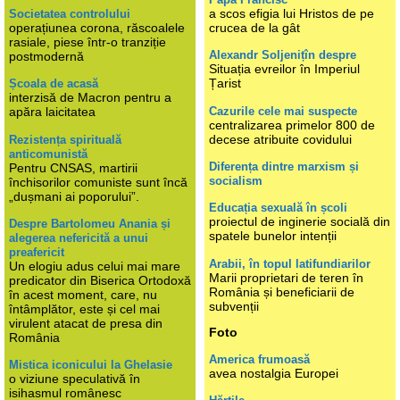
a scos efigia lui Hristos de pe
Societatea controlului
operațiunea corona, răscoalele
crucea de la gât
rasiale, piese într-o tranziție
Alexandr Soljenițîn despre
postmodernă
Situația evreilor în Imperiul
Țarist
Școala de acasă
interzisă de Macron pentru a
Cazurile cele mai suspecte
apăra laicitatea
centralizarea primelor 800 de
decese atribuite covidului
Rezistența spirituală
anticomunistă
Diferența dintre marxism și
Pentru CNSAS, martirii
socialism
închisorilor comuniste sunt încă
„dușmani ai poporului”.
Educația sexuală în școli
proiectul de inginerie socială din
Despre Bartolomeu Anania și
spatele bunelor intenții
alegerea nefericită a unui
preafericit
Arabii, în topul latifundiarilor
Un elogiu adus celui mai mare
Marii proprietari de teren în
predicator din Biserica Ortodoxă
România și beneficiarii de
în acest moment, care, nu
subvenții
întâmplător, este și cel mai
virulent atacat de presa din
Foto
România
America frumoasă
Mistica iconicului la Ghelasie
avea nostalgia Europei
o viziune speculativă în
isihasmul românesc