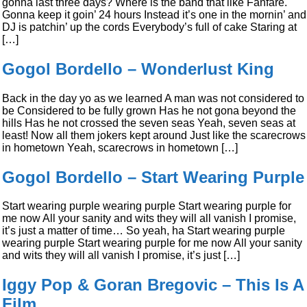
gonna last three days? Where is the band that like Fanfare.
Gonna keep it goin’ 24 hours Instead it’s one in the mornin’ and
DJ is patchin’ up the cords Everybody’s full of cake Staring at
[…]
Gogol Bordello – Wonderlust King
Back in the day yo as we learned A man was not considered to
be Considered to be fully grown Has he not gona beyond the
hills Has he not crossed the seven seas Yeah, seven seas at
least! Now all them jokers kept around Just like the scarecrows
in hometown Yeah, scarecrows in hometown […]
Gogol Bordello – Start Wearing Purple
Start wearing purple wearing purple Start wearing purple for
me now All your sanity and wits they will all vanish I promise,
it’s just a matter of time… So yeah, ha Start wearing purple
wearing purple Start wearing purple for me now All your sanity
and wits they will all vanish I promise, it’s just […]
Iggy Pop & Goran Bregovic – This Is A
Film