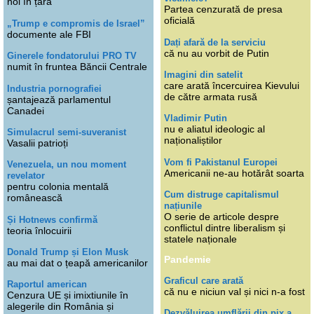
noi în țară
Partea cenzurată de presa
oficială
„Trump e compromis de Israel”
documente ale FBI
Dați afară de la serviciu
că nu au vorbit de Putin
Ginerele fondatorului PRO TV
numit în fruntea Băncii Centrale
Imagini din satelit
care arată încercuirea Kievului
Industria pornografiei
de către armata rusă
șantajează parlamentul
Canadei
Vladimir Putin
nu e aliatul ideologic al
Simulacrul semi-suveranist
naționaliștilor
Vasalii patrioți
Vom fi Pakistanul Europei
Venezuela, un nou moment
Americanii ne-au hotărât soarta
revelator
pentru colonia mentală
Cum distruge capitalismul
românească
națiunile
O serie de articole despre
Și Hotnews confirmă
conflictul dintre liberalism și
teoria înlocuirii
statele naționale
Donald Trump și Elon Musk
Pandemie
au mai dat o țeapă americanilor
Graficul care arată
Raportul american
că nu e niciun val și nici n-a fost
Cenzura UE și imixtiunile în
alegerile din România și
Dezvăluirea umflării din pix a