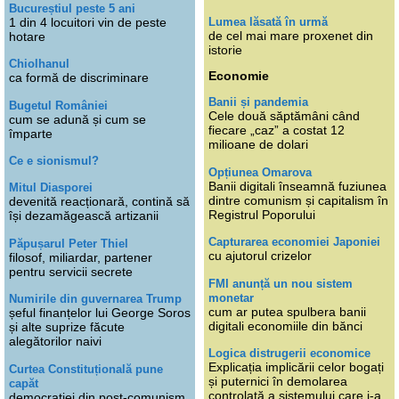
Bucureștiul peste 5 ani
Lumea lăsată în urmă
1 din 4 locuitori vin de peste
de cel mai mare proxenet din
hotare
istorie
Chiolhanul
Economie
ca formă de discriminare
Banii și pandemia
Bugetul României
Cele două săptămâni când
cum se adună și cum se
fiecare „caz” a costat 12
împarte
milioane de dolari
Ce e sionismul?
Opțiunea Omarova
Banii digitali înseamnă fuziunea
Mitul Diasporei
dintre comunism și capitalism în
devenită reacționară, contină să
Registrul Poporului
își dezamăgească artizanii
Capturarea economiei Japoniei
Păpușarul Peter Thiel
cu ajutorul crizelor
filosof, miliardar, partener
pentru servicii secrete
FMI anunță un nou sistem
monetar
Numirile din guvernarea Trump
cum ar putea spulbera banii
șeful finanțelor lui George Soros
digitali economiile din bănci
și alte suprize făcute
alegătorilor naivi
Logica distrugerii economice
Explicația implicării celor bogați
Curtea Constituțională pune
și puternici în demolarea
capăt
controlată a sistemului care i-a
democrației din post-comunism