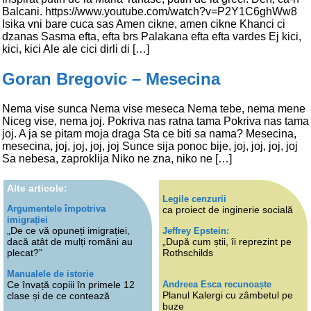
Balcani. https://www.youtube.com/watch?v=P2Y1C6ghWw8
Isika vni bare cuca sas Amen cikne, amen cikne Khanci ci
dzanas Sasma efta, efta brs Palakana efta efta vardes Ej kici,
kici, kici Ale ale cici dirli di […]
Goran Bregovic – Mesecina
Nema vise sunca Nema vise meseca Nema tebe, nema mene
Niceg vise, nema joj. Pokriva nas ratna tama Pokriva nas tama
joj. A ja se pitam moja draga Sta ce biti sa nama? Mesecina,
mesecina, joj, joj, joj, joj Sunce sija ponoc bije, joj, joj, joj, joj
Sa nebesa, zaproklija Niko ne zna, niko ne […]
Alte articole:
Legile cenzurii
Argumentele împotriva
ca proiect de inginerie socială
imigrației
„De ce vă opuneți imigrației,
Jeffrey Epstein:
dacă atât de mulți români au
„După cum știi, îi reprezint pe
plecat?”
Rothschilds
Manualele de istorie
Andreea Esca recunoaște
Ce învață copiii în primele 12
Planul Kalergi cu zâmbetul pe
clase și de ce contează
buze