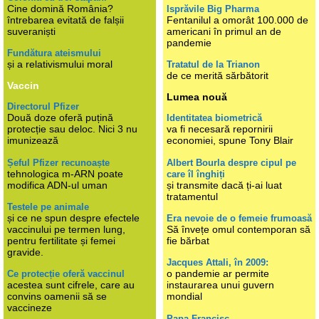
Cine domină România?
Isprăvile Big Pharma
întrebarea evitată de falșii
Fentanilul a omorât 100.000 de
suveraniști
americani în primul an de
pandemie
Fundătura ateismului
și a relativismului moral
Tratatul de la Trianon
de ce merită sărbătorit
Vaccin
Lumea nouă
Directorul Pfizer
Două doze oferă puțină
Identitatea biometrică
protecție sau deloc. Nici 3 nu
va fi necesară repornirii
imunizează
economiei, spune Tony Blair
Șeful Pfizer recunoaște
Albert Bourla despre cipul pe
tehnologica m-ARN poate
care îl înghiți
modifica ADN-ul uman
și transmite dacă ți-ai luat
tratamentul
Testele pe animale
și ce ne spun despre efectele
Era nevoie de o femeie frumoasă
vaccinului pe termen lung,
Să învețe omul contemporan să
pentru fertilitate și femei
fie bărbat
gravide.
Jacques Attali, în 2009:
o pandemie ar permite
Ce protecție oferă vaccinul
acestea sunt cifrele, care au
instaurarea unui guvern
convins oamenii să se
mondial
vaccineze
Papa Francisc