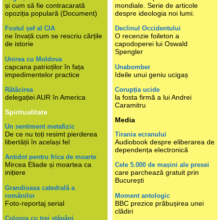
și cum să fie contracarată
mondiale. Serie de articole
opoziția populară (Document)
despre ideologia noi lumi.
Fostul șef al CIA
Declinul Occidentului
ne învață cum se rescriu cărțile
O recenzie foileton a
de istorie
capodoperei lui Oswald
Spengler
Unirea cu Moldova
capcana patrioților în fața
Unabomber
impedimentelor practice
Ideile unui geniu ucigaș
Rătăcirea
Corupția ucide
delegației AUR în America
la fosta firmă a lui Andrei
Caramitru
Spiritualitate
Media
Un sentiment metafizic
De ce nu toți resimt pierderea
Tirania ecranului
libertății în același fel
Audiobook despre eliberarea de
dependența electronică
Antidot pentru frica de moarte
Mircea Eliade și moartea ca
Cele 5.000 de mașini ale presei
inițiere
care parchează gratuit prin
București
Grandioasa catedrală a
românilor
Moment antologic
Foto-reportaj serial
BBC prezice prăbușirea unei
clădiri
Colonia cu trei stăpâni