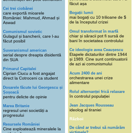
făcut așa
Cei trei ciobănei
Bogații lumii
care exportă mioarele
mai bogați cu 10 trilioane de $
României: Mahmud, Ahmad și
de la începutul crizei
Aswad
Omul transformat în marfă
Comunismul sovietic
chiar și săracii pot fi sursă de
Gulagul și bancherii, care l-au
bani în societatea controlului
făcut posibil
Ce ideologie avea Ceaușescu
Suveranismul american
Etapele dictaturilor dintre 1944
serial despre dreapta disidentă
și 1989. Cine sunt continuatorii
din SUA
de azi ai comunismului
Primarul Capitalei
Acum 2400 de ani
Ciprian Ciucu a fost angajat
orchestrarea unei crize
direct la Cotroceni ca student
alimentare
Dosarele făcute lui Georgescu și
Rolul alternanței frică relaxare
Șoșoacă
în controlul populației
pentru delicte de opinie
Jean Jacques Rousseau
Marea Britanie
ideolog al tiraniei
regresul unei societăți a
progresului
Război
Resursele României
De când ar trebui să numărăm
Cine exploatează mineralele la
victimele?