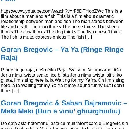
https://www.youtube.com/watch?v=rF6DTHobZWc This is a
film about a man and a fish This is a film about dramatic
relationship between man and fish The man stands between
life and death The man thinks The horse thinks The sheep
thinks The cow thinks The dog thinks The fish doesn’t think
The fish is mute, expressionless The fish […]
Goran Bregovic – Ya Ya (Ringe Ringe
Raja)
Ringe ringe raja, došo èika Paja. Svi se njišu, ubrzano dišu.
Jer u ritmu twista svako lice blista Jer u ritmu twista isti si ko
glista. I’m sitting here la la Waiting for my Ya Ya Oh I’m sitting
here la la Waiting for my Ya Ya It may sound funny But I don’t
think […]
Goran Bregovic & Saban Bajramovic –
Maki Maki (Bun e vinu’ ghiurghiuliu)
De data asta hotomanul asta cu mult talent care e Bregovic s-a
inspirat putin de la Maria Tanase, putin de la greci. Deh, ca-n