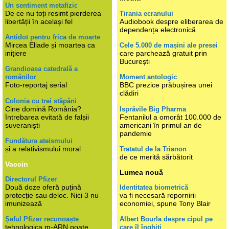
Un sentiment metafizic
De ce nu toți resimt pierderea
Tirania ecranului
libertății în același fel
Audiobook despre eliberarea de
dependența electronică
Antidot pentru frica de moarte
Mircea Eliade și moartea ca
Cele 5.000 de mașini ale presei
inițiere
care parchează gratuit prin
București
Grandioasa catedrală a
românilor
Moment antologic
Foto-reportaj serial
BBC prezice prăbușirea unei
clădiri
Colonia cu trei stăpâni
Cine domină România?
Isprăvile Big Pharma
întrebarea evitată de falșii
Fentanilul a omorât 100.000 de
suveraniști
americani în primul an de
pandemie
Fundătura ateismului
și a relativismului moral
Tratatul de la Trianon
de ce merită sărbătorit
Vaccin
Lumea nouă
Directorul Pfizer
Două doze oferă puțină
Identitatea biometrică
protecție sau deloc. Nici 3 nu
va fi necesară repornirii
imunizează
economiei, spune Tony Blair
Șeful Pfizer recunoaște
Albert Bourla despre cipul pe
tehnologica m-ARN poate
care îl înghiți