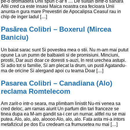
pe-o dromadera Unii spun c-ar fi … De sultan dintr-o sahara
Altii cred ca este insasi Maica noastra cea fecioara Unii
anunta-n gura mare Prevestiri de Apocalipsa Ceasul rau in
chip de inger Iadul […]
Pasărea Colibri – Boxerul (Mircea
Baniciu)
Un baiat sarac sunt Si povestea mea o stii. Nu m-am mai putut
opune La un pumn de balbaieli si de promisiuni. Minciuni,
prostii, Dar auzi doar ce doresti s-auzi, In rest urechea astupi.
Si adio tot si familie, Si am plecat la drum, un pusti Agatandu-
ma de oricine Si alergand apoi cu teama Doar […]
Pasarea Colibri – Canadiana (Alo)
reclama Romtelecom
Am zarit-o intr-o seara, ma plimbam linistit Nu-mi venea sa
cred deloc, am ramas aiurit Un parfum din tari franceze se
tinea dupa ea M-am gandit sa-i cer un numar, altfel nu se mai
putea. Alo, alo, alo, aloooo Alo, alo, alo. Fata asta mi-a intors
metafizicul pe dos Eu credeam ca frumusetea nu mai […]