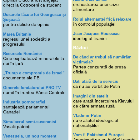
orchestrarea unei crize
direct la Cotroceni ca student
alimentare
Dosarele făcute lui Georgescu și
Rolul alternanței frică relaxare
Șoșoacă
în controlul populației
pentru delicte de opinie
Jean Jacques Rousseau
Marea Britanie
ideolog al tiraniei
regresul unei societăți a
progresului
Război
Resursele României
De când ar trebui să numărăm
Cine exploatează mineralele la
victimele?
noi în țară
Partea cenzurată de presa
oficială
„Trump e compromis de Israel”
documente ale FBI
Dați afară de la serviciu
că nu au vorbit de Putin
Ginerele fondatorului PRO TV
numit în fruntea Băncii Centrale
Imagini din satelit
care arată încercuirea Kievului
Industria pornografiei
de către armata rusă
șantajează parlamentul
Canadei
Vladimir Putin
nu e aliatul ideologic al
Simulacrul semi-suveranist
naționaliștilor
Vasalii patrioți
Vom fi Pakistanul Europei
Venezuela, un nou moment
Americanii ne-au hotărât soarta