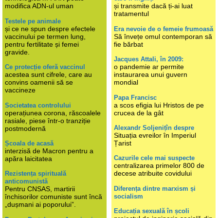
modifica ADN-ul uman
și transmite dacă ți-ai luat
tratamentul
Testele pe animale
și ce ne spun despre efectele
Era nevoie de o femeie frumoasă
vaccinului pe termen lung,
Să învețe omul contemporan să
pentru fertilitate și femei
fie bărbat
gravide.
Jacques Attali, în 2009:
o pandemie ar permite
Ce protecție oferă vaccinul
acestea sunt cifrele, care au
instaurarea unui guvern
convins oamenii să se
mondial
vaccineze
Papa Francisc
a scos efigia lui Hristos de pe
Societatea controlului
operațiunea corona, răscoalele
crucea de la gât
rasiale, piese într-o tranziție
Alexandr Soljenițîn despre
postmodernă
Situația evreilor în Imperiul
Țarist
Școala de acasă
interzisă de Macron pentru a
Cazurile cele mai suspecte
apăra laicitatea
centralizarea primelor 800 de
decese atribuite covidului
Rezistența spirituală
anticomunistă
Diferența dintre marxism și
Pentru CNSAS, martirii
socialism
închisorilor comuniste sunt încă
„dușmani ai poporului”.
Educația sexuală în școli