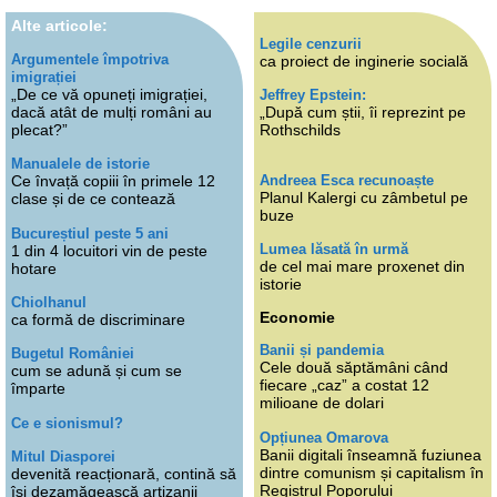
Alte articole:
Legile cenzurii
Argumentele împotriva
ca proiect de inginerie socială
imigrației
„De ce vă opuneți imigrației,
Jeffrey Epstein:
dacă atât de mulți români au
„După cum știi, îi reprezint pe
plecat?”
Rothschilds
Manualele de istorie
Andreea Esca recunoaște
Ce învață copiii în primele 12
Planul Kalergi cu zâmbetul pe
clase și de ce contează
buze
Bucureștiul peste 5 ani
Lumea lăsată în urmă
1 din 4 locuitori vin de peste
de cel mai mare proxenet din
hotare
istorie
Chiolhanul
Economie
ca formă de discriminare
Banii și pandemia
Bugetul României
Cele două săptămâni când
cum se adună și cum se
fiecare „caz” a costat 12
împarte
milioane de dolari
Ce e sionismul?
Opțiunea Omarova
Banii digitali înseamnă fuziunea
Mitul Diasporei
dintre comunism și capitalism în
devenită reacționară, contină să
Registrul Poporului
își dezamăgească artizanii