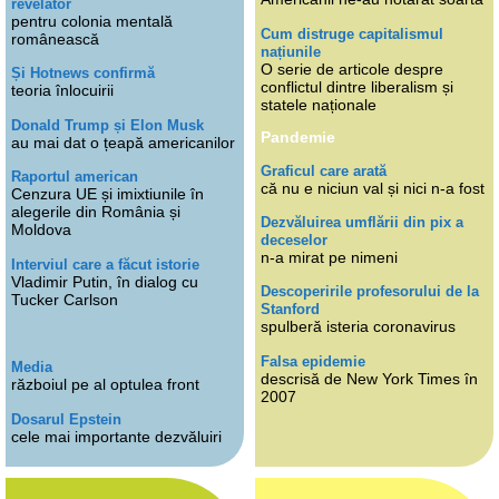
revelator
pentru colonia mentală
Cum distruge capitalismul
românească
națiunile
O serie de articole despre
Și Hotnews confirmă
conflictul dintre liberalism și
teoria înlocuirii
statele naționale
Donald Trump și Elon Musk
Pandemie
au mai dat o țeapă americanilor
Graficul care arată
Raportul american
că nu e niciun val și nici n-a fost
Cenzura UE și imixtiunile în
alegerile din România și
Dezvăluirea umflării din pix a
Moldova
deceselor
n-a mirat pe nimeni
Interviul care a făcut istorie
Vladimir Putin, în dialog cu
Descoperirile profesorului de la
Tucker Carlson
Stanford
spulberă isteria coronavirus
Falsa epidemie
Media
descrisă de New York Times în
războiul pe al optulea front
2007
Dosarul Epstein
cele mai importante dezvăluiri