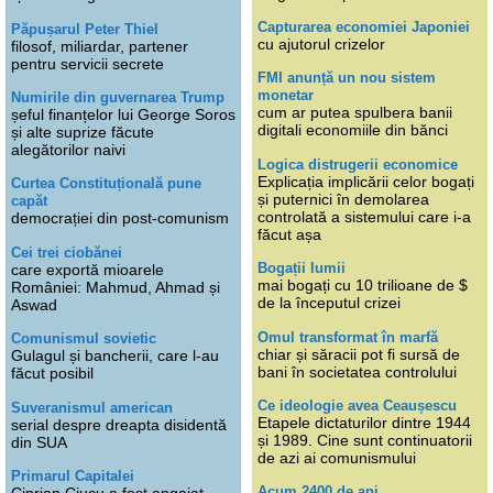
Capturarea economiei Japoniei
Păpușarul Peter Thiel
cu ajutorul crizelor
filosof, miliardar, partener
pentru servicii secrete
FMI anunță un nou sistem
monetar
Numirile din guvernarea Trump
cum ar putea spulbera banii
șeful finanțelor lui George Soros
digitali economiile din bănci
și alte suprize făcute
alegătorilor naivi
Logica distrugerii economice
Explicația implicării celor bogați
Curtea Constituțională pune
și puternici în demolarea
capăt
controlată a sistemului care i-a
democrației din post-comunism
făcut așa
Cei trei ciobănei
Bogații lumii
care exportă mioarele
mai bogați cu 10 trilioane de $
României: Mahmud, Ahmad și
de la începutul crizei
Aswad
Omul transformat în marfă
Comunismul sovietic
chiar și săracii pot fi sursă de
Gulagul și bancherii, care l-au
bani în societatea controlului
făcut posibil
Ce ideologie avea Ceaușescu
Suveranismul american
Etapele dictaturilor dintre 1944
serial despre dreapta disidentă
și 1989. Cine sunt continuatorii
din SUA
de azi ai comunismului
Primarul Capitalei
Acum 2400 de ani
Ciprian Ciucu a fost angajat