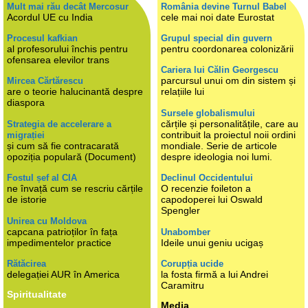
Mult mai rău decât Mercosur
România devine Turnul Babel
Acordul UE cu India
cele mai noi date Eurostat
Procesul kafkian
Grupul special din guvern
al profesorului închis pentru
pentru coordonarea colonizării
ofensarea elevilor trans
Cariera lui Călin Georgescu
parcursul unui om din sistem și
Mircea Cărtărescu
are o teorie halucinantă despre
relațiile lui
diaspora
Sursele globalismului
cărțile și personalitățile, care au
Strategia de accelerare a
contribuit la proiectul noii ordini
migrației
și cum să fie contracarată
mondiale. Serie de articole
opoziția populară (Document)
despre ideologia noi lumi.
Fostul șef al CIA
Declinul Occidentului
ne învață cum se rescriu cărțile
O recenzie foileton a
de istorie
capodoperei lui Oswald
Spengler
Unirea cu Moldova
capcana patrioților în fața
Unabomber
impedimentelor practice
Ideile unui geniu ucigaș
Rătăcirea
Corupția ucide
delegației AUR în America
la fosta firmă a lui Andrei
Caramitru
Spiritualitate
Media