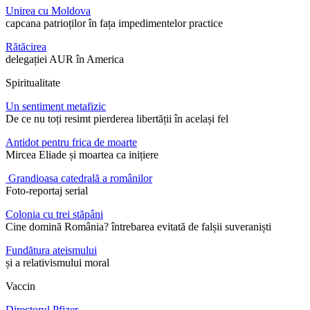
Unirea cu Moldova
capcana patrioților în fața impedimentelor practice
Rătăcirea
delegației AUR în America
Spiritualitate
Un sentiment metafizic
De ce nu toți resimt pierderea libertății în același fel
Antidot pentru frica de moarte
Mircea Eliade și moartea ca inițiere
Grandioasa catedrală a românilor
Foto-reportaj serial
Colonia cu trei stăpâni
Cine domină România? întrebarea evitată de falșii suveraniști
Fundătura ateismului
și a relativismului moral
Vaccin
Directorul Pfizer