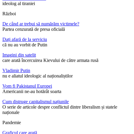
ideolog al tiraniei
Război
De când ar trebui să numărăm victimele?
Partea cenzurată de presa oficială
Dați afară de la serviciu
că nu au vorbit de Putin
Imagini din satelit
care arată încercuirea Kievului de către armata rusă
Vladimir Putin
nu e aliatul ideologic al naționaliștilor
Vom fi Pakistanul Europei
Americanii ne-au hotărât soarta
Cum distruge capitalismul națiunile
O serie de articole despre conflictul dintre liberalism și statele
naționale
Pandemie
Graficul care arată