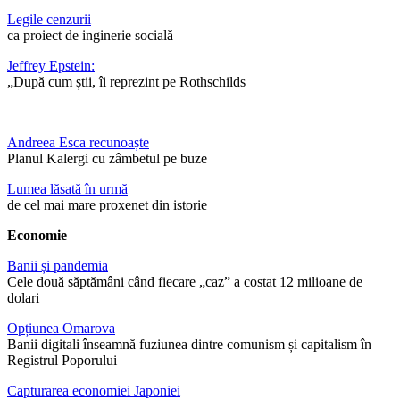
Legile cenzurii
ca proiect de inginerie socială
Jeffrey Epstein:
„După cum știi, îi reprezint pe Rothschilds
Andreea Esca recunoaște
Planul Kalergi cu zâmbetul pe buze
Lumea lăsată în urmă
de cel mai mare proxenet din istorie
Economie
Banii și pandemia
Cele două săptămâni când fiecare „caz” a costat 12 milioane de
dolari
Opțiunea Omarova
Banii digitali înseamnă fuziunea dintre comunism și capitalism în
Registrul Poporului
Capturarea economiei Japoniei