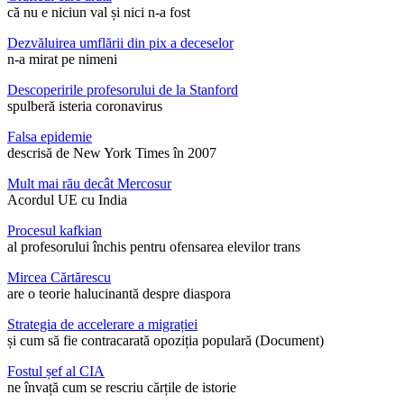
că nu e niciun val și nici n-a fost
Dezvăluirea umflării din pix a deceselor
n-a mirat pe nimeni
Descoperirile profesorului de la Stanford
spulberă isteria coronavirus
Falsa epidemie
descrisă de New York Times în 2007
Mult mai rău decât Mercosur
Acordul UE cu India
Procesul kafkian
al profesorului închis pentru ofensarea elevilor trans
Mircea Cărtărescu
are o teorie halucinantă despre diaspora
Strategia de accelerare a migrației
și cum să fie contracarată opoziția populară (Document)
Fostul șef al CIA
ne învață cum se rescriu cărțile de istorie