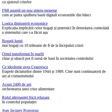
cu ajutorul crizelor
FMI anunță un nou sistem monetar
cum ar putea spulbera banii digitali economiile din bănci
Logica distrugerii economice
Explicația implicării celor bogați și puternici în demolarea controlată
a sistemului care i-a făcut așa
Bogații lumii
mai bogați cu 10 trilioane de $ de la începutul crizei
Omul transformat în marfă
chiar și săracii pot fi sursă de bani în societatea controlului
Ce ideologie avea Ceaușescu
Etapele dictaturilor dintre 1944 și 1989. Cine sunt continuatorii de
azi ai comunismului
Acum 2400 de ani
orchestrarea unei crize alimentare
Rolul alternanței frică relaxare
în controlul populației
Jean Jacques Rousseau