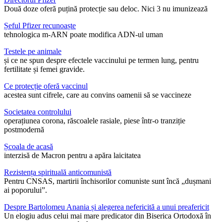
Două doze oferă puțină protecție sau deloc. Nici 3 nu imunizează
Șeful Pfizer recunoaște
tehnologica m-ARN poate modifica ADN-ul uman
Testele pe animale
și ce ne spun despre efectele vaccinului pe termen lung, pentru
fertilitate și femei gravide.
Ce protecție oferă vaccinul
acestea sunt cifrele, care au convins oamenii să se vaccineze
Societatea controlului
operațiunea corona, răscoalele rasiale, piese într-o tranziție
postmodernă
Școala de acasă
interzisă de Macron pentru a apăra laicitatea
Rezistența spirituală anticomunistă
Pentru CNSAS, martirii închisorilor comuniste sunt încă „dușmani
ai poporului”.
Despre Bartolomeu Anania și alegerea nefericită a unui preafericit
Un elogiu adus celui mai mare predicator din Biserica Ortodoxă în