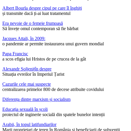
Albert Bourla despre cipul pe care îl înghiți
și transmite dacă ți-ai luat tratamentul
Era nevoie de o femeie frumoasă
Să învețe omul contemporan să fie bărbat
Jacques Attali, în 2009:
o pandemie ar permite instaurarea unui guvern mondial
Papa Francisc
a scos efigia lui Hristos de pe crucea de la gât
Alexandr Soljenițîn despre
Situația evreilor în Imperiul Țarist
Cazurile cele mai suspecte
centralizarea primelor 800 de decese atribuite covidului
Diferența dintre marxism și socialism
Educația sexuală în școli
proiectul de inginerie socială din spatele bunelor intenții
Arabii, în topul latifundiarilor
Marii proprietari de teren în România și beneficiarii de subvenții