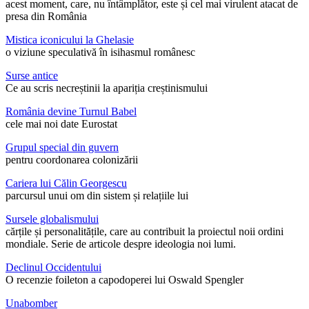
acest moment, care, nu întâmplător, este și cel mai virulent atacat de
presa din România
Mistica iconicului la Ghelasie
o viziune speculativă în isihasmul românesc
Surse antice
Ce au scris necreștinii la apariția creștinismului
România devine Turnul Babel
cele mai noi date Eurostat
Grupul special din guvern
pentru coordonarea colonizării
Cariera lui Călin Georgescu
parcursul unui om din sistem și relațiile lui
Sursele globalismului
cărțile și personalitățile, care au contribuit la proiectul noii ordini
mondiale. Serie de articole despre ideologia noi lumi.
Declinul Occidentului
O recenzie foileton a capodoperei lui Oswald Spengler
Unabomber