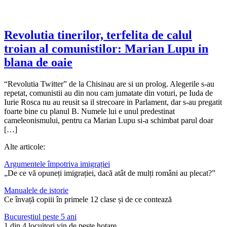
Revolutia tinerilor, terfelita de calul
troian al comunistilor: Marian Lupu in
blana de oaie
“Revolutia Twitter” de la Chisinau are si un prolog. Alegerile s-au
repetat, comunistii au din nou cam jumatate din voturi, pe Iuda de
Iurie Rosca nu au reusit sa il strecoare in Parlament, dar s-au pregatit
foarte bine cu planul B. Numele lui e unul predestinat
cameleonismului, pentru ca Marian Lupu si-a schimbat parul doar
[…]
Alte articole:
Argumentele împotriva imigrației
„De ce vă opuneți imigrației, dacă atât de mulți români au plecat?”
Manualele de istorie
Ce învață copiii în primele 12 clase și de ce contează
Bucureștiul peste 5 ani
1 din 4 locuitori vin de peste hotare