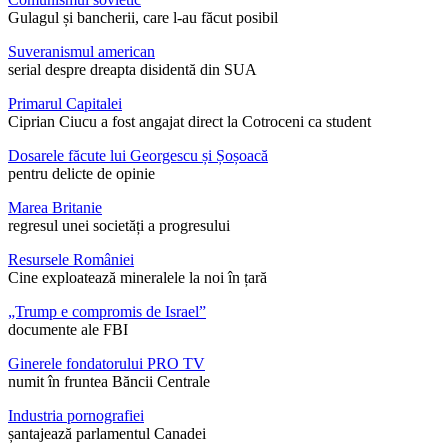
Gulagul și bancherii, care l-au făcut posibil
Suveranismul american
serial despre dreapta disidentă din SUA
Primarul Capitalei
Ciprian Ciucu a fost angajat direct la Cotroceni ca student
Dosarele făcute lui Georgescu și Șoșoacă
pentru delicte de opinie
Marea Britanie
regresul unei societăți a progresului
Resursele României
Cine exploatează mineralele la noi în țară
„Trump e compromis de Israel”
documente ale FBI
Ginerele fondatorului PRO TV
numit în fruntea Băncii Centrale
Industria pornografiei
șantajează parlamentul Canadei