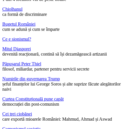
Chiolhanul
ca formă de discriminare
Bugetul României
cum se adună și cum se împarte
Ce e sionismul?
Mitul Diasporei
devenită reacționară, contină să își dezamăgească artizanii
Păpușarul Peter Thiel
filosof, miliardar, partener pentru servicii secrete
Numirile din guvernarea Trump
șeful finanțelor lui George Soros și alte suprize făcute alegătorilor
naivi
Curtea Constituțională pune capăt
democrației din post-comunism
Cei trei ciobănei
care exportă mioarele României: Mahmud, Ahmad și Aswad
Comunismul sovietic