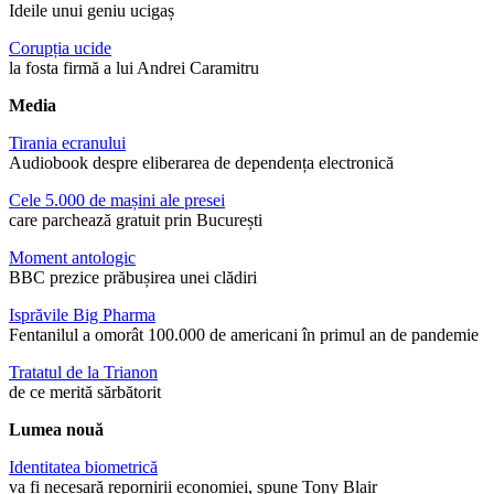
Ideile unui geniu ucigaș
Corupția ucide
la fosta firmă a lui Andrei Caramitru
Media
Tirania ecranului
Audiobook despre eliberarea de dependența electronică
Cele 5.000 de mașini ale presei
care parchează gratuit prin București
Moment antologic
BBC prezice prăbușirea unei clădiri
Isprăvile Big Pharma
Fentanilul a omorât 100.000 de americani în primul an de pandemie
Tratatul de la Trianon
de ce merită sărbătorit
Lumea nouă
Identitatea biometrică
va fi necesară repornirii economiei, spune Tony Blair