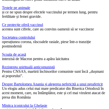
Testele pe animale
și ce ne spun despre efectele vaccinului pe termen lung, pentru
fertilitate și femei gravide.
Ce protecție oferă vaccinul
acestea sunt cifrele, care au convins oamenii să se vaccineze
Societatea controlului
operațiunea corona, răscoalele rasiale, piese într-o tranziție
postmodernă
Școala de acasă
interzisă de Macron pentru a apăra laicitatea
Rezistența spirituală anticomunistă
Pentru CNSAS, martirii închisorilor comuniste sunt încă „dușmani
ai poporului”.
Despre Bartolomeu Anania și alegerea nefericită a unui preafericit
Un elogiu adus celui mai mare predicator din Biserica Ortodoxă în
acest moment, care, nu întâmplător, este și cel mai virulent atacat de
presa din România
Mistica iconicului la Ghelasie