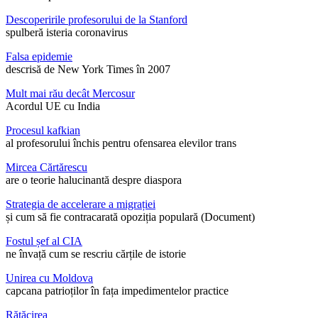
Descoperirile profesorului de la Stanford
spulberă isteria coronavirus
Falsa epidemie
descrisă de New York Times în 2007
Mult mai rău decât Mercosur
Acordul UE cu India
Procesul kafkian
al profesorului închis pentru ofensarea elevilor trans
Mircea Cărtărescu
are o teorie halucinantă despre diaspora
Strategia de accelerare a migrației
și cum să fie contracarată opoziția populară (Document)
Fostul șef al CIA
ne învață cum se rescriu cărțile de istorie
Unirea cu Moldova
capcana patrioților în fața impedimentelor practice
Rătăcirea