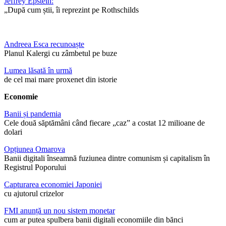
Jeffrey Epstein:
„După cum știi, îi reprezint pe Rothschilds
Andreea Esca recunoaște
Planul Kalergi cu zâmbetul pe buze
Lumea lăsată în urmă
de cel mai mare proxenet din istorie
Economie
Banii și pandemia
Cele două săptămâni când fiecare „caz” a costat 12 milioane de
dolari
Opțiunea Omarova
Banii digitali înseamnă fuziunea dintre comunism și capitalism în
Registrul Poporului
Capturarea economiei Japoniei
cu ajutorul crizelor
FMI anunță un nou sistem monetar
cum ar putea spulbera banii digitali economiile din bănci