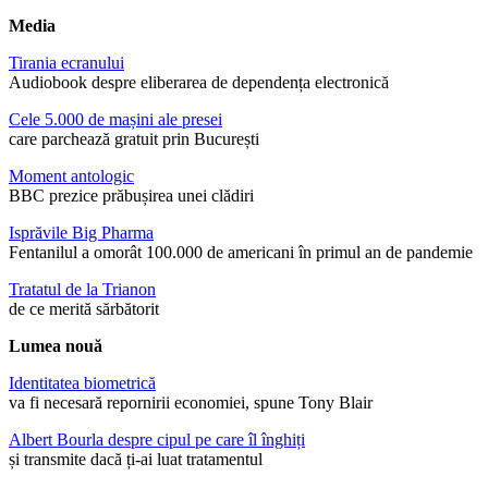
Media
Tirania ecranului
Audiobook despre eliberarea de dependența electronică
Cele 5.000 de mașini ale presei
care parchează gratuit prin București
Moment antologic
BBC prezice prăbușirea unei clădiri
Isprăvile Big Pharma
Fentanilul a omorât 100.000 de americani în primul an de pandemie
Tratatul de la Trianon
de ce merită sărbătorit
Lumea nouă
Identitatea biometrică
va fi necesară repornirii economiei, spune Tony Blair
Albert Bourla despre cipul pe care îl înghiți
și transmite dacă ți-ai luat tratamentul