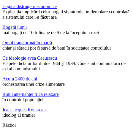
Logica distrugerii economice
Explicația implicării celor bogați și puternici în demolarea controlată
a sistemului care i-a făcut așa
Bogații lumii
mai bogați cu 10 trilioane de $ de la începutul crizei
Omul transformat în marfă
chiar și săracii pot fi sursă de bani în societatea controlului
Ce ideologie avea Ceaușescu
Etapele dictaturilor dintre 1944 și 1989. Cine sunt continuatorii de
azi ai comunismului
Acum 2400 de ani
orchestrarea unei crize alimentare
Rolul alternanței frică relaxare
în controlul populației
Jean Jacques Rousseau
ideolog al tiraniei
Război