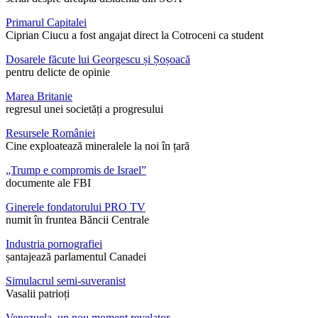
Primarul Capitalei
Ciprian Ciucu a fost angajat direct la Cotroceni ca student
Dosarele făcute lui Georgescu și Șoșoacă
pentru delicte de opinie
Marea Britanie
regresul unei societăți a progresului
Resursele României
Cine exploatează mineralele la noi în țară
„Trump e compromis de Israel”
documente ale FBI
Ginerele fondatorului PRO TV
numit în fruntea Băncii Centrale
Industria pornografiei
șantajează parlamentul Canadei
Simulacrul semi-suveranist
Vasalii patrioți
Venezuela, un nou moment revelator