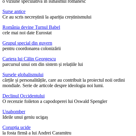
o viziune speculativă în isihasmul românesc
Surse antice
Ce au scris necreștinii la apariția creștinismului
România devine Turnul Babel
cele mai noi date Eurostat
Grupul special din guvern
pentru coordonarea colonizării
Cariera lui Călin Georgescu
parcursul unui om din sistem și relațiile lui
Sursele globalismului
cărțile și personalitățile, care au contribuit la proiectul noii ordini
mondiale. Serie de articole despre ideologia noi lumi.
Declinul Occidentului
O recenzie foileton a capodoperei lui Oswald Spengler
Unabomber
Ideile unui geniu ucigaș
Corupția ucide
la fosta firmă a lui Andrei Caramitru