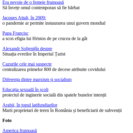
Era nevoie de o femeie frumoasă
Să învețe omul contemporan să fie bărbat
Jacques Attali, în 2009:
o pandemie ar permite instaurarea unui guvern mondial
Papa Francisc
a scos efigia lui Hristos de pe crucea de la gât
Alexandr Soljenițîn despre
Situația evreilor în Imperiul Țarist
Cazurile cele mai suspecte
centralizarea primelor 800 de decese atribuite covidului
Diferența dintre marxism și socialism
Educația sexuală în școli
proiectul de inginerie socială din spatele bunelor intenții
Arabii, în topul latifundiarilor
Marii proprietari de teren în România și beneficiarii de subvenții
Foto
America frumoasă