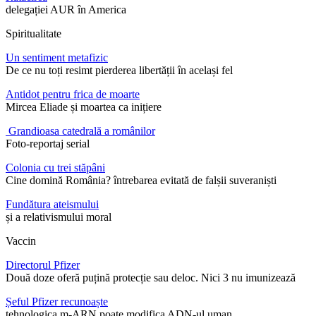
delegației AUR în America
Spiritualitate
Un sentiment metafizic
De ce nu toți resimt pierderea libertății în același fel
Antidot pentru frica de moarte
Mircea Eliade și moartea ca inițiere
Grandioasa catedrală a românilor
Foto-reportaj serial
Colonia cu trei stăpâni
Cine domină România? întrebarea evitată de falșii suveraniști
Fundătura ateismului
și a relativismului moral
Vaccin
Directorul Pfizer
Două doze oferă puțină protecție sau deloc. Nici 3 nu imunizează
Șeful Pfizer recunoaște
tehnologica m-ARN poate modifica ADN-ul uman