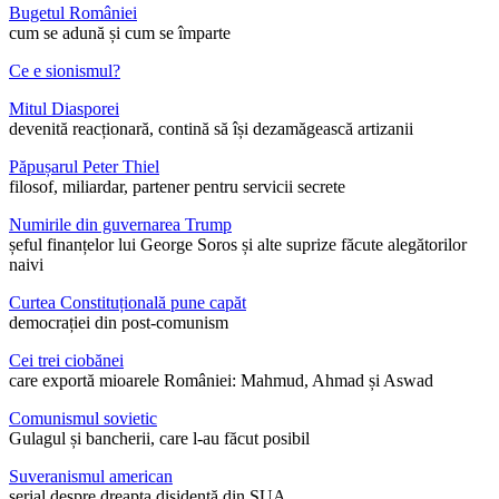
Bugetul României
cum se adună și cum se împarte
Ce e sionismul?
Mitul Diasporei
devenită reacționară, contină să își dezamăgească artizanii
Păpușarul Peter Thiel
filosof, miliardar, partener pentru servicii secrete
Numirile din guvernarea Trump
șeful finanțelor lui George Soros și alte suprize făcute alegătorilor
naivi
Curtea Constituțională pune capăt
democrației din post-comunism
Cei trei ciobănei
care exportă mioarele României: Mahmud, Ahmad și Aswad
Comunismul sovietic
Gulagul și bancherii, care l-au făcut posibil
Suveranismul american
serial despre dreapta disidentă din SUA