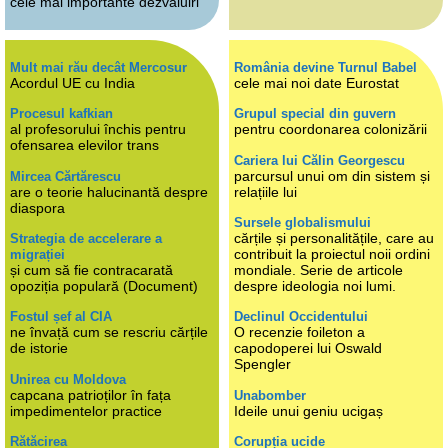
cele mai importante dezvăluiri
Mult mai rău decât Mercosur
România devine Turnul Babel
Acordul UE cu India
cele mai noi date Eurostat
Procesul kafkian
Grupul special din guvern
al profesorului închis pentru
pentru coordonarea colonizării
ofensarea elevilor trans
Cariera lui Călin Georgescu
parcursul unui om din sistem și
Mircea Cărtărescu
are o teorie halucinantă despre
relațiile lui
diaspora
Sursele globalismului
cărțile și personalitățile, care au
Strategia de accelerare a
contribuit la proiectul noii ordini
migrației
și cum să fie contracarată
mondiale. Serie de articole
opoziția populară (Document)
despre ideologia noi lumi.
Fostul șef al CIA
Declinul Occidentului
ne învață cum se rescriu cărțile
O recenzie foileton a
de istorie
capodoperei lui Oswald
Spengler
Unirea cu Moldova
capcana patrioților în fața
Unabomber
impedimentelor practice
Ideile unui geniu ucigaș
Rătăcirea
Corupția ucide