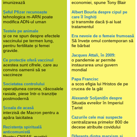
imunizează
economiei, spune Tony Blair
Șeful Pfizer recunoaște
Albert Bourla despre cipul pe
tehnologica m-ARN poate
care îl înghiți
modifica ADN-ul uman
și transmite dacă ți-ai luat
tratamentul
Testele pe animale
și ce ne spun despre efectele
Era nevoie de o femeie frumoasă
vaccinului pe termen lung,
Să învețe omul contemporan să
pentru fertilitate și femei
fie bărbat
gravide.
Jacques Attali, în 2009:
o pandemie ar permite
Ce protecție oferă vaccinul
acestea sunt cifrele, care au
instaurarea unui guvern
convins oamenii să se
mondial
vaccineze
Papa Francisc
a scos efigia lui Hristos de pe
Societatea controlului
operațiunea corona, răscoalele
crucea de la gât
rasiale, piese într-o tranziție
Alexandr Soljenițîn despre
postmodernă
Situația evreilor în Imperiul
Țarist
Școala de acasă
interzisă de Macron pentru a
Cazurile cele mai suspecte
apăra laicitatea
centralizarea primelor 800 de
decese atribuite covidului
Rezistența spirituală
anticomunistă
Diferența dintre marxism și
Pentru CNSAS, martirii