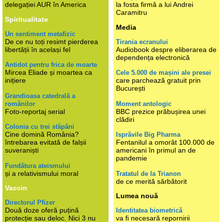
delegației AUR în America
la fosta firmă a lui Andrei
Caramitru
Spiritualitate
Media
Un sentiment metafizic
De ce nu toți resimt pierderea
Tirania ecranului
libertății în același fel
Audiobook despre eliberarea de
dependența electronică
Antidot pentru frica de moarte
Mircea Eliade și moartea ca
Cele 5.000 de mașini ale presei
inițiere
care parchează gratuit prin
București
Grandioasa catedrală a
românilor
Moment antologic
Foto-reportaj serial
BBC prezice prăbușirea unei
clădiri
Colonia cu trei stăpâni
Cine domină România?
Isprăvile Big Pharma
întrebarea evitată de falșii
Fentanilul a omorât 100.000 de
suveraniști
americani în primul an de
pandemie
Fundătura ateismului
și a relativismului moral
Tratatul de la Trianon
de ce merită sărbătorit
Vaccin
Lumea nouă
Directorul Pfizer
Două doze oferă puțină
Identitatea biometrică
protecție sau deloc. Nici 3 nu
va fi necesară repornirii