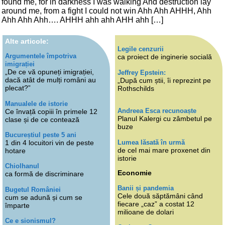
found me, for in darkness I was walking And destruction lay
around me, from a fight I could not win Ahh Ahh AHHH, Ahh
Ahh Ahh Ahh…. AHHH ahh ahh AHH ahh […]
Alte articole:
Legile cenzurii
Argumentele împotriva
ca proiect de inginerie socială
imigrației
„De ce vă opuneți imigrației,
Jeffrey Epstein:
dacă atât de mulți români au
„După cum știi, îi reprezint pe
plecat?”
Rothschilds
Manualele de istorie
Andreea Esca recunoaște
Ce învață copiii în primele 12
Planul Kalergi cu zâmbetul pe
clase și de ce contează
buze
Bucureștiul peste 5 ani
Lumea lăsată în urmă
1 din 4 locuitori vin de peste
de cel mai mare proxenet din
hotare
istorie
Chiolhanul
Economie
ca formă de discriminare
Banii și pandemia
Bugetul României
Cele două săptămâni când
cum se adună și cum se
fiecare „caz” a costat 12
împarte
milioane de dolari
Ce e sionismul?