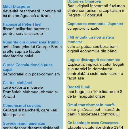
Opțiunea Omarova
Banii digitali înseamnă fuziunea
Mitul Diasporei
dintre comunism și capitalism în
devenită reacționară, contină să
Registrul Poporului
își dezamăgească artizanii
Capturarea economiei Japoniei
Păpușarul Peter Thiel
cu ajutorul crizelor
filosof, miliardar, partener
pentru servicii secrete
FMI anunță un nou sistem
monetar
Numirile din guvernarea Trump
cum ar putea spulbera banii
șeful finanțelor lui George Soros
digitali economiile din bănci
și alte suprize făcute
alegătorilor naivi
Logica distrugerii economice
Explicația implicării celor bogați
Curtea Constituțională pune
și puternici în demolarea
capăt
controlată a sistemului care i-a
democrației din post-comunism
făcut așa
Cei trei ciobănei
Bogații lumii
care exportă mioarele
mai bogați cu 10 trilioane de $
României: Mahmud, Ahmad și
de la începutul crizei
Aswad
Omul transformat în marfă
Comunismul sovietic
chiar și săracii pot fi sursă de
Gulagul și bancherii, care l-au
bani în societatea controlului
făcut posibil
Ce ideologie avea Ceaușescu
Suveranismul american
Etapele dictaturilor dintre 1944
serial despre dreapta disidentă