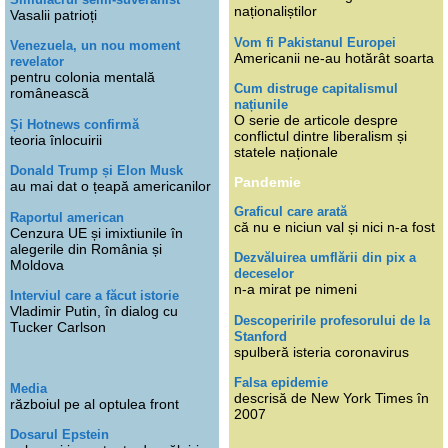
naționaliștilor
Vasalii patrioți
Vom fi Pakistanul Europei
Venezuela, un nou moment
Americanii ne-au hotărât soarta
revelator
pentru colonia mentală
Cum distruge capitalismul
românească
națiunile
O serie de articole despre
Și Hotnews confirmă
conflictul dintre liberalism și
teoria înlocuirii
statele naționale
Donald Trump și Elon Musk
Pandemie
au mai dat o țeapă americanilor
Graficul care arată
Raportul american
că nu e niciun val și nici n-a fost
Cenzura UE și imixtiunile în
alegerile din România și
Dezvăluirea umflării din pix a
Moldova
deceselor
n-a mirat pe nimeni
Interviul care a făcut istorie
Vladimir Putin, în dialog cu
Descoperirile profesorului de la
Tucker Carlson
Stanford
spulberă isteria coronavirus
Falsa epidemie
Media
descrisă de New York Times în
războiul pe al optulea front
2007
Dosarul Epstein