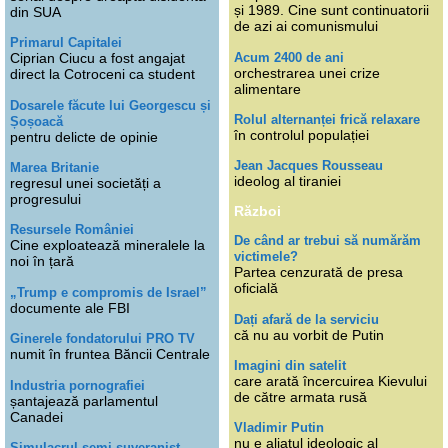
și 1989. Cine sunt continuatorii
din SUA
de azi ai comunismului
Primarul Capitalei
Acum 2400 de ani
Ciprian Ciucu a fost angajat
orchestrarea unei crize
direct la Cotroceni ca student
alimentare
Dosarele făcute lui Georgescu și
Rolul alternanței frică relaxare
Șoșoacă
în controlul populației
pentru delicte de opinie
Jean Jacques Rousseau
Marea Britanie
ideolog al tiraniei
regresul unei societăți a
progresului
Război
Resursele României
De când ar trebui să numărăm
Cine exploatează mineralele la
victimele?
noi în țară
Partea cenzurată de presa
oficială
„Trump e compromis de Israel”
documente ale FBI
Dați afară de la serviciu
că nu au vorbit de Putin
Ginerele fondatorului PRO TV
numit în fruntea Băncii Centrale
Imagini din satelit
care arată încercuirea Kievului
Industria pornografiei
de către armata rusă
șantajează parlamentul
Canadei
Vladimir Putin
nu e aliatul ideologic al
Simulacrul semi-suveranist