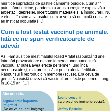
murit de supradoză de pastile calmante opioide. Cum ar fi
putut bănui oricine, pandemia a adus o creștere explozivă a
anxietății, depresiei, incertitudinii materiale și a însingurării. Nu
e efectul în sine al virusului, cum ar vrea să ne mintă cei care
au instigat populația […]
Cum a fost testat vaccinul pe animale.
Iată ce ne spun verificatoarele de
adevăr
Azi l-am auzit pe inestimabilul Raed Arafat răspunzând unei
întrebări provocatoare despre temerea unor oameni că
vaccinul ar putea avea efecte pe termen lung încă
necunoscute și, mai precis, că ar putea afecta fertilitatea.
Răspunsul îl reproduc din memorie (scuze). Era ceva de
genul: Nu există dovezi că vaccinul are efecte pe termen lung,
în 10-15 ani […]
Alte articole:
Legile cenzurii
Argumentele împotriva
ca proiect de inginerie socială
imigrației
„De ce vă opuneți imigrației,
Jeffrey Epstein: