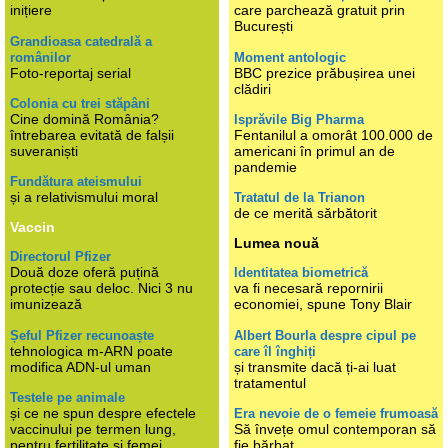
inițiere
care parchează gratuit prin
București
Grandioasa catedrală a
românilor
Moment antologic
Foto-reportaj serial
BBC prezice prăbușirea unei
clădiri
Colonia cu trei stăpâni
Cine domină România?
Isprăvile Big Pharma
întrebarea evitată de falșii
Fentanilul a omorât 100.000 de
suveraniști
americani în primul an de
pandemie
Fundătura ateismului
și a relativismului moral
Tratatul de la Trianon
de ce merită sărbătorit
Vaccin
Lumea nouă
Directorul Pfizer
Două doze oferă puțină
Identitatea biometrică
protecție sau deloc. Nici 3 nu
va fi necesară repornirii
imunizează
economiei, spune Tony Blair
Șeful Pfizer recunoaște
Albert Bourla despre cipul pe
tehnologica m-ARN poate
care îl înghiți
modifica ADN-ul uman
și transmite dacă ți-ai luat
tratamentul
Testele pe animale
și ce ne spun despre efectele
Era nevoie de o femeie frumoasă
vaccinului pe termen lung,
Să învețe omul contemporan să
pentru fertilitate și femei
fie bărbat