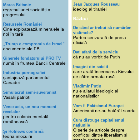
Jean Jacques Rousseau
Marea Britanie
ideolog al tiraniei
regresul unei societăți a
progresului
Război
Resursele României
De când ar trebui să numărăm
Cine exploatează mineralele la
victimele?
noi în țară
Partea cenzurată de presa
oficială
„Trump e compromis de Israel”
documente ale FBI
Dați afară de la serviciu
că nu au vorbit de Putin
Ginerele fondatorului PRO TV
numit în fruntea Băncii Centrale
Imagini din satelit
care arată încercuirea Kievului
Industria pornografiei
de către armata rusă
șantajează parlamentul
Canadei
Vladimir Putin
nu e aliatul ideologic al
Simulacrul semi-suveranist
naționaliștilor
Vasalii patrioți
Vom fi Pakistanul Europei
Venezuela, un nou moment
Americanii ne-au hotărât soarta
revelator
pentru colonia mentală
Cum distruge capitalismul
românească
națiunile
O serie de articole despre
Și Hotnews confirmă
conflictul dintre liberalism și
teoria înlocuirii