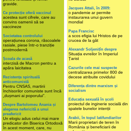
gravide.
Jacques Attali, în 2009:
o pandemie ar permite
Ce protecție oferă vaccinul
acestea sunt cifrele, care au
instaurarea unui guvern
convins oamenii să se
mondial
vaccineze
Papa Francisc
a scos efigia lui Hristos de pe
Societatea controlului
operațiunea corona, răscoalele
crucea de la gât
rasiale, piese într-o tranziție
Alexandr Soljenițîn despre
postmodernă
Situația evreilor în Imperiul
Țarist
Școala de acasă
interzisă de Macron pentru a
Cazurile cele mai suspecte
apăra laicitatea
centralizarea primelor 800 de
decese atribuite covidului
Rezistența spirituală
anticomunistă
Diferența dintre marxism și
Pentru CNSAS, martirii
socialism
închisorilor comuniste sunt încă
„dușmani ai poporului”.
Educația sexuală în școli
proiectul de inginerie socială din
Despre Bartolomeu Anania și
spatele bunelor intenții
alegerea nefericită a unui
preafericit
Arabii, în topul latifundiarilor
Un elogiu adus celui mai mare
Marii proprietari de teren în
predicator din Biserica Ortodoxă
România și beneficiarii de
în acest moment, care, nu