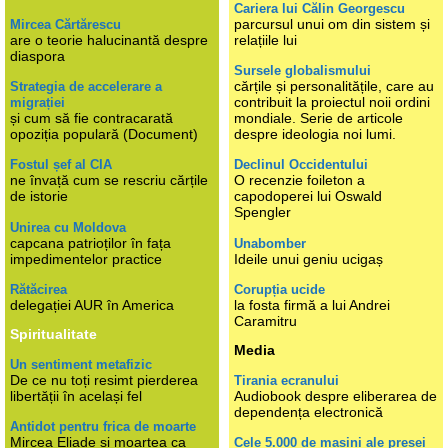
Cariera lui Călin Georgescu
parcursul unui om din sistem și
Mircea Cărtărescu
are o teorie halucinantă despre
relațiile lui
diaspora
Sursele globalismului
cărțile și personalitățile, care au
Strategia de accelerare a
contribuit la proiectul noii ordini
migrației
și cum să fie contracarată
mondiale. Serie de articole
opoziția populară (Document)
despre ideologia noi lumi.
Fostul șef al CIA
Declinul Occidentului
ne învață cum se rescriu cărțile
O recenzie foileton a
de istorie
capodoperei lui Oswald
Spengler
Unirea cu Moldova
capcana patrioților în fața
Unabomber
impedimentelor practice
Ideile unui geniu ucigaș
Rătăcirea
Corupția ucide
delegației AUR în America
la fosta firmă a lui Andrei
Caramitru
Spiritualitate
Media
Un sentiment metafizic
De ce nu toți resimt pierderea
Tirania ecranului
libertății în același fel
Audiobook despre eliberarea de
dependența electronică
Antidot pentru frica de moarte
Mircea Eliade și moartea ca
Cele 5.000 de mașini ale presei