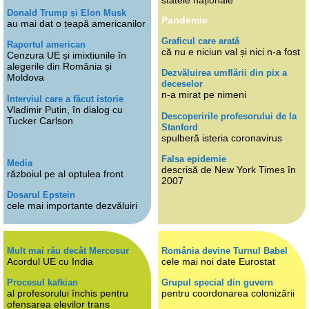
statele naționale
Donald Trump și Elon Musk
Pandemie
au mai dat o țeapă americanilor
Graficul care arată
Raportul american
că nu e niciun val și nici n-a fost
Cenzura UE și imixtiunile în
alegerile din România și
Dezvăluirea umflării din pix a
Moldova
deceselor
n-a mirat pe nimeni
Interviul care a făcut istorie
Vladimir Putin, în dialog cu
Descoperirile profesorului de la
Tucker Carlson
Stanford
spulberă isteria coronavirus
Falsa epidemie
Media
descrisă de New York Times în
războiul pe al optulea front
2007
Dosarul Epstein
cele mai importante dezvăluiri
Mult mai rău decât Mercosur
România devine Turnul Babel
Acordul UE cu India
cele mai noi date Eurostat
Procesul kafkian
Grupul special din guvern
al profesorului închis pentru
pentru coordonarea colonizării
ofensarea elevilor trans