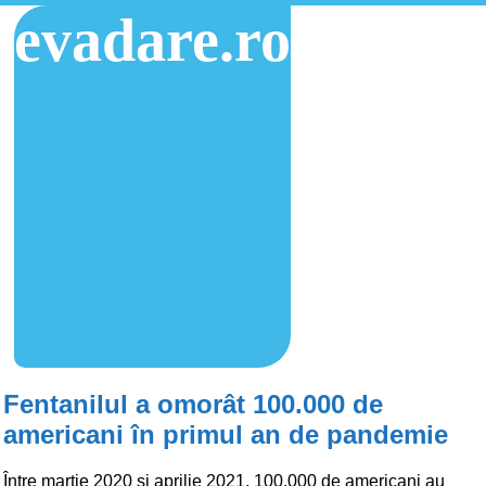
evadare.ro
Fentanilul a omorât 100.000 de
americani în primul an de pandemie
Între martie 2020 și aprilie 2021, 100.000 de americani au