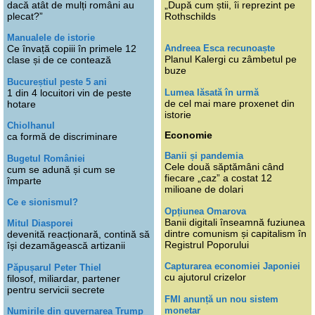
dacă atât de mulți români au
„După cum știi, îi reprezint pe
plecat?”
Rothschilds
Manualele de istorie
Andreea Esca recunoaște
Ce învață copiii în primele 12
Planul Kalergi cu zâmbetul pe
clase și de ce contează
buze
Bucureștiul peste 5 ani
Lumea lăsată în urmă
1 din 4 locuitori vin de peste
de cel mai mare proxenet din
hotare
istorie
Chiolhanul
Economie
ca formă de discriminare
Banii și pandemia
Bugetul României
Cele două săptămâni când
cum se adună și cum se
fiecare „caz” a costat 12
împarte
milioane de dolari
Ce e sionismul?
Opțiunea Omarova
Banii digitali înseamnă fuziunea
Mitul Diasporei
dintre comunism și capitalism în
devenită reacționară, contină să
Registrul Poporului
își dezamăgească artizanii
Capturarea economiei Japoniei
Păpușarul Peter Thiel
cu ajutorul crizelor
filosof, miliardar, partener
pentru servicii secrete
FMI anunță un nou sistem
monetar
Numirile din guvernarea Trump