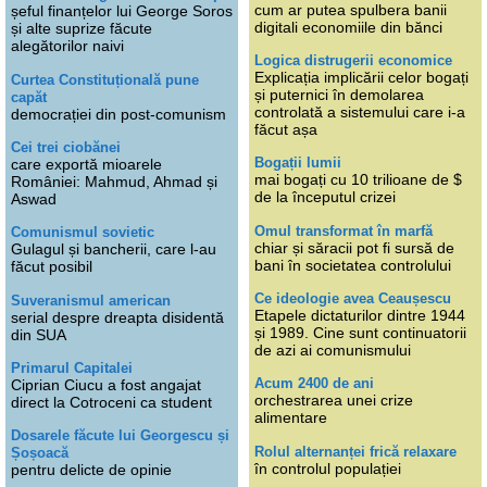
cum ar putea spulbera banii
șeful finanțelor lui George Soros
digitali economiile din bănci
și alte suprize făcute
alegătorilor naivi
Logica distrugerii economice
Explicația implicării celor bogați
Curtea Constituțională pune
și puternici în demolarea
capăt
controlată a sistemului care i-a
democrației din post-comunism
făcut așa
Cei trei ciobănei
Bogații lumii
care exportă mioarele
mai bogați cu 10 trilioane de $
României: Mahmud, Ahmad și
de la începutul crizei
Aswad
Omul transformat în marfă
Comunismul sovietic
chiar și săracii pot fi sursă de
Gulagul și bancherii, care l-au
bani în societatea controlului
făcut posibil
Ce ideologie avea Ceaușescu
Suveranismul american
Etapele dictaturilor dintre 1944
serial despre dreapta disidentă
și 1989. Cine sunt continuatorii
din SUA
de azi ai comunismului
Primarul Capitalei
Acum 2400 de ani
Ciprian Ciucu a fost angajat
orchestrarea unei crize
direct la Cotroceni ca student
alimentare
Dosarele făcute lui Georgescu și
Rolul alternanței frică relaxare
Șoșoacă
în controlul populației
pentru delicte de opinie