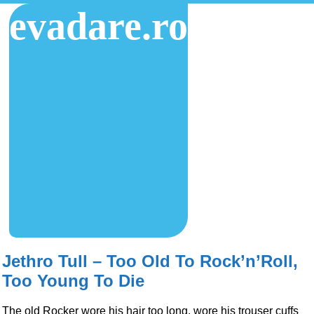
evadare.ro
Jethro Tull – Too Old To Rock’n’Roll,
Too Young To Die
The old Rocker wore his hair too long, wore his trouser cuffs