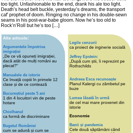
too tight. Unfashionable to the end, drank his ale too light.
Death’s head belt buckle, yesterday’s dreams, the transport
caf’ prophet of doom. Ringing no change in his double-sewn
seams in his post-war-babe gloom. Now he’s too old to
Rock’n’Roll but he’s too […]
Alte articole:
Legile cenzurii
Argumentele împotriva
ca proiect de inginerie socială
imigrației
„De ce vă opuneți imigrației,
Jeffrey Epstein:
dacă atât de mulți români au
„După cum știi, îi reprezint pe
plecat?”
Rothschilds
Manualele de istorie
Andreea Esca recunoaște
Ce învață copiii în primele 12
Planul Kalergi cu zâmbetul pe
clase și de ce contează
buze
Bucureștiul peste 5 ani
Lumea lăsată în urmă
1 din 4 locuitori vin de peste
de cel mai mare proxenet din
hotare
istorie
Chiolhanul
Economie
ca formă de discriminare
Banii și pandemia
Bugetul României
Cele două săptămâni când
cum se adună și cum se