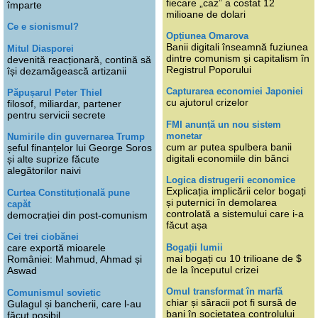
fiecare „caz” a costat 12
împarte
milioane de dolari
Ce e sionismul?
Opțiunea Omarova
Banii digitali înseamnă fuziunea
Mitul Diasporei
dintre comunism și capitalism în
devenită reacționară, contină să
Registrul Poporului
își dezamăgească artizanii
Capturarea economiei Japoniei
Păpușarul Peter Thiel
cu ajutorul crizelor
filosof, miliardar, partener
pentru servicii secrete
FMI anunță un nou sistem
monetar
Numirile din guvernarea Trump
cum ar putea spulbera banii
șeful finanțelor lui George Soros
digitali economiile din bănci
și alte suprize făcute
alegătorilor naivi
Logica distrugerii economice
Explicația implicării celor bogați
Curtea Constituțională pune
și puternici în demolarea
capăt
controlată a sistemului care i-a
democrației din post-comunism
făcut așa
Cei trei ciobănei
Bogații lumii
care exportă mioarele
mai bogați cu 10 trilioane de $
României: Mahmud, Ahmad și
de la începutul crizei
Aswad
Omul transformat în marfă
Comunismul sovietic
chiar și săracii pot fi sursă de
Gulagul și bancherii, care l-au
bani în societatea controlului
făcut posibil