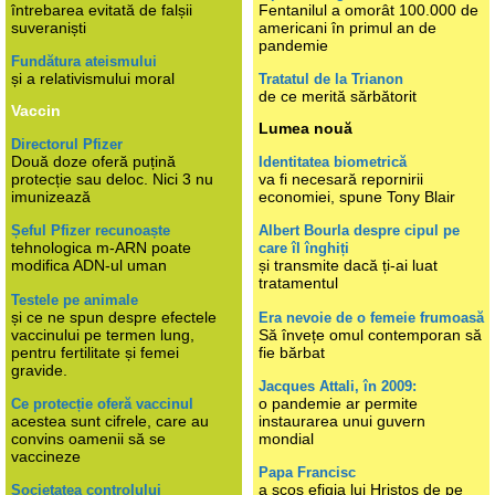
întrebarea evitată de falșii
Fentanilul a omorât 100.000 de
suveraniști
americani în primul an de
pandemie
Fundătura ateismului
și a relativismului moral
Tratatul de la Trianon
de ce merită sărbătorit
Vaccin
Lumea nouă
Directorul Pfizer
Două doze oferă puțină
Identitatea biometrică
protecție sau deloc. Nici 3 nu
va fi necesară repornirii
imunizează
economiei, spune Tony Blair
Șeful Pfizer recunoaște
Albert Bourla despre cipul pe
tehnologica m-ARN poate
care îl înghiți
modifica ADN-ul uman
și transmite dacă ți-ai luat
tratamentul
Testele pe animale
și ce ne spun despre efectele
Era nevoie de o femeie frumoasă
vaccinului pe termen lung,
Să învețe omul contemporan să
pentru fertilitate și femei
fie bărbat
gravide.
Jacques Attali, în 2009:
o pandemie ar permite
Ce protecție oferă vaccinul
acestea sunt cifrele, care au
instaurarea unui guvern
convins oamenii să se
mondial
vaccineze
Papa Francisc
a scos efigia lui Hristos de pe
Societatea controlului