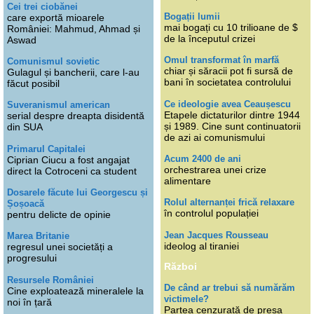
Cei trei ciobănei
Bogații lumii
care exportă mioarele
mai bogați cu 10 trilioane de $
României: Mahmud, Ahmad și
de la începutul crizei
Aswad
Omul transformat în marfă
Comunismul sovietic
chiar și săracii pot fi sursă de
Gulagul și bancherii, care l-au
bani în societatea controlului
făcut posibil
Ce ideologie avea Ceaușescu
Suveranismul american
Etapele dictaturilor dintre 1944
serial despre dreapta disidentă
și 1989. Cine sunt continuatorii
din SUA
de azi ai comunismului
Primarul Capitalei
Acum 2400 de ani
Ciprian Ciucu a fost angajat
orchestrarea unei crize
direct la Cotroceni ca student
alimentare
Dosarele făcute lui Georgescu și
Rolul alternanței frică relaxare
Șoșoacă
în controlul populației
pentru delicte de opinie
Jean Jacques Rousseau
Marea Britanie
ideolog al tiraniei
regresul unei societăți a
progresului
Război
Resursele României
De când ar trebui să numărăm
Cine exploatează mineralele la
victimele?
noi în țară
Partea cenzurată de presa