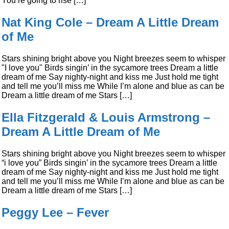
You’re going to rise […]
Nat King Cole – Dream A Little Dream
of Me
Stars shining bright above you Night breezes seem to whisper
"I love you" Birds singin’ in the sycamore trees Dream a little
dream of me Say nighty-night and kiss me Just hold me tight
and tell me you’ll miss me While I’m alone and blue as can be
Dream a little dream of me Stars […]
Ella Fitzgerald & Louis Armstrong –
Dream A Little Dream of Me
Stars shining bright above you Night breezes seem to whisper
“i love you” Birds singin’ in the sycamore trees Dream a little
dream of me Say nighty-night and kiss me Just hold me tight
and tell me you’ll miss me While I’m alone and blue as can be
Dream a little dream of me Stars […]
Peggy Lee – Fever