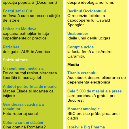
opoziția populară (Document)
despre ideologia noi lumi.
Fostul șef al CIA
Declinul Occidentului
ne învață cum se rescriu cărțile
O recenzie foileton a
de istorie
capodoperei lui Oswald
Spengler
Unirea cu Moldova
capcana patrioților în fața
Unabomber
impedimentelor practice
Ideile unui geniu ucigaș
Rătăcirea
Corupția ucide
delegației AUR în America
la fosta firmă a lui Andrei
Caramitru
Spiritualitate
Media
Un sentiment metafizic
De ce nu toți resimt pierderea
Tirania ecranului
libertății în același fel
Audiobook despre eliberarea de
dependența electronică
Antidot pentru frica de moarte
Mircea Eliade și moartea ca
Cele 5.000 de mașini ale presei
inițiere
care parchează gratuit prin
București
Grandioasa catedrală a
românilor
Moment antologic
Foto-reportaj serial
BBC prezice prăbușirea unei
clădiri
Colonia cu trei stăpâni
Cine domină România?
Isprăvile Big Pharma