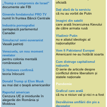
oficială
„Trump e compromis de Israel”
documente ale FBI
Dați afară de la serviciu
că nu au vorbit de Putin
Ginerele fondatorului PRO TV
numit în fruntea Băncii Centrale
Imagini din satelit
care arată încercuirea Kievului
Industria pornografiei
de către armata rusă
șantajează parlamentul
Canadei
Vladimir Putin
nu e aliatul ideologic al
Simulacrul semi-suveranist
naționaliștilor
Vasalii patrioți
Vom fi Pakistanul Europei
Venezuela, un nou moment
Americanii ne-au hotărât soarta
revelator
pentru colonia mentală
Cum distruge capitalismul
românească
națiunile
O serie de articole despre
Și Hotnews confirmă
conflictul dintre liberalism și
teoria înlocuirii
statele naționale
Donald Trump și Elon Musk
Pandemie
au mai dat o țeapă americanilor
Graficul care arată
Raportul american
că nu e niciun val și nici n-a fost
Cenzura UE și imixtiunile în
alegerile din România și
Dezvăluirea umflării din pix a
Moldova
deceselor