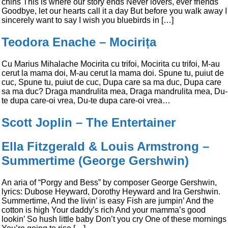
chins This is where our story ends Never lovers, ever friends
Goodbye, let our hearts call it a day But before you walk away I
sincerely want to say I wish you bluebirds in […]
Teodora Enache – Mocirița
Cu Marius Mihalache Mocirita cu trifoi, Mocirita cu trifoi, M-au
cerut la mama doi, M-au cerut la mama doi. Spune tu, puiut de
cuc, Spune tu, puiut de cuc, Dupa care sa ma duc, Dupa care
sa ma duc? Draga mandrulita mea, Draga mandrulita mea, Du-
te dupa care-oi vrea, Du-te dupa care-oi vrea…
Scott Joplin – The Entertainer
Ella Fitzgerald & Louis Armstrong –
Summertime (George Gershwin)
An aria of “Porgy and Bess” by composer George Gershwin,
lyrics: Dubose Heyward, Dorothy Heyward and Ira Gershwin.
Summertime, And the livin’ is easy Fish are jumpin’ And the
cotton is high Your daddy’s rich And your mamma’s good
lookin’ So hush little baby Don’t you cry One of these mornings