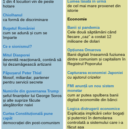
Lumea lăsată în urmă
1 din 4 locuitori vin de peste
de cel mai mare proxenet din
hotare
istorie
Chiolhanul
Economie
ca formă de discriminare
Banii și pandemia
Bugetul României
Cele două săptămâni când
cum se adună și cum se
fiecare „caz” a costat 12
împarte
milioane de dolari
Ce e sionismul?
Opțiunea Omarova
Banii digitali înseamnă fuziunea
Mitul Diasporei
dintre comunism și capitalism în
devenită reacționară, contină să
Registrul Poporului
își dezamăgească artizanii
Capturarea economiei Japoniei
Păpușarul Peter Thiel
cu ajutorul crizelor
filosof, miliardar, partener
pentru servicii secrete
FMI anunță un nou sistem
monetar
Numirile din guvernarea Trump
cum ar putea spulbera banii
șeful finanțelor lui George Soros
digitali economiile din bănci
și alte suprize făcute
alegătorilor naivi
Logica distrugerii economice
Explicația implicării celor bogați
Curtea Constituțională pune
și puternici în demolarea
capăt
controlată a sistemului care i-a
democrației din post-comunism
făcut așa