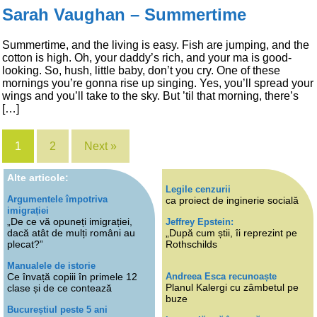
Sarah Vaughan – Summertime
Summertime, and the living is easy. Fish are jumping, and the
cotton is high. Oh, your daddy’s rich, and your ma is good-
looking. So, hush, little baby, don’t you cry. One of these
mornings you’re gonna rise up singing. Yes, you’ll spread your
wings and you’ll take to the sky. But ’til that morning, there’s
[…]
1
2
Next »
Alte articole:
Legile cenzurii
Argumentele împotriva
ca proiect de inginerie socială
imigrației
„De ce vă opuneți imigrației,
Jeffrey Epstein:
dacă atât de mulți români au
„După cum știi, îi reprezint pe
plecat?”
Rothschilds
Manualele de istorie
Andreea Esca recunoaște
Ce învață copiii în primele 12
Planul Kalergi cu zâmbetul pe
clase și de ce contează
buze
Bucureștiul peste 5 ani