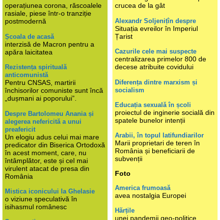
operațiunea corona, răscoalele
crucea de la gât
rasiale, piese într-o tranziție
Alexandr Soljenițîn despre
postmodernă
Situația evreilor în Imperiul
Țarist
Școala de acasă
interzisă de Macron pentru a
Cazurile cele mai suspecte
apăra laicitatea
centralizarea primelor 800 de
decese atribuite covidului
Rezistența spirituală
anticomunistă
Diferența dintre marxism și
Pentru CNSAS, martirii
socialism
închisorilor comuniste sunt încă
„dușmani ai poporului”.
Educația sexuală în școli
proiectul de inginerie socială din
Despre Bartolomeu Anania și
spatele bunelor intenții
alegerea nefericită a unui
preafericit
Arabii, în topul latifundiarilor
Un elogiu adus celui mai mare
Marii proprietari de teren în
predicator din Biserica Ortodoxă
România și beneficiarii de
în acest moment, care, nu
subvenții
întâmplător, este și cel mai
virulent atacat de presa din
Foto
România
America frumoasă
Mistica iconicului la Ghelasie
avea nostalgia Europei
o viziune speculativă în
isihasmul românesc
Hărțile
unei pandemii geo-politice