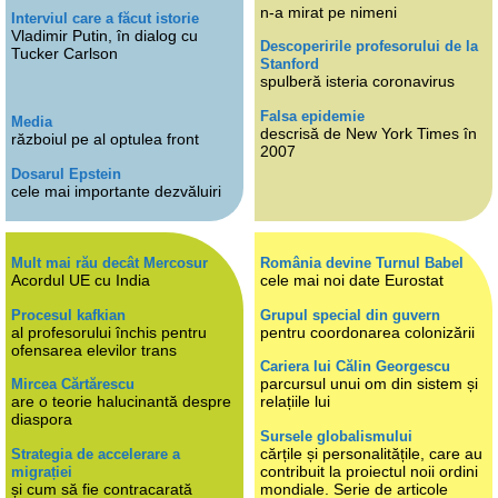
n-a mirat pe nimeni
Interviul care a făcut istorie
Vladimir Putin, în dialog cu
Descoperirile profesorului de la
Tucker Carlson
Stanford
spulberă isteria coronavirus
Falsa epidemie
Media
descrisă de New York Times în
războiul pe al optulea front
2007
Dosarul Epstein
cele mai importante dezvăluiri
Mult mai rău decât Mercosur
România devine Turnul Babel
Acordul UE cu India
cele mai noi date Eurostat
Procesul kafkian
Grupul special din guvern
al profesorului închis pentru
pentru coordonarea colonizării
ofensarea elevilor trans
Cariera lui Călin Georgescu
parcursul unui om din sistem și
Mircea Cărtărescu
are o teorie halucinantă despre
relațiile lui
diaspora
Sursele globalismului
cărțile și personalitățile, care au
Strategia de accelerare a
contribuit la proiectul noii ordini
migrației
și cum să fie contracarată
mondiale. Serie de articole