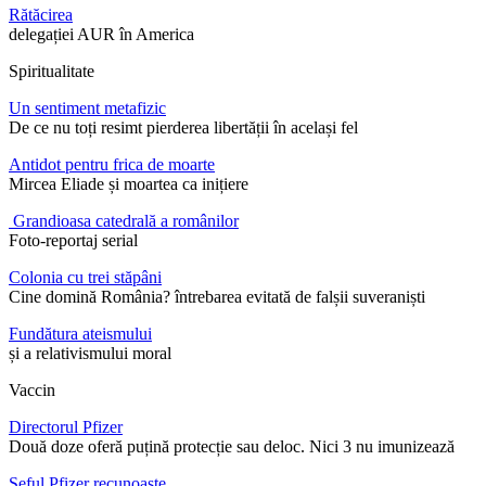
Rătăcirea
delegației AUR în America
Spiritualitate
Un sentiment metafizic
De ce nu toți resimt pierderea libertății în același fel
Antidot pentru frica de moarte
Mircea Eliade și moartea ca inițiere
Grandioasa catedrală a românilor
Foto-reportaj serial
Colonia cu trei stăpâni
Cine domină România? întrebarea evitată de falșii suveraniști
Fundătura ateismului
și a relativismului moral
Vaccin
Directorul Pfizer
Două doze oferă puțină protecție sau deloc. Nici 3 nu imunizează
Șeful Pfizer recunoaște