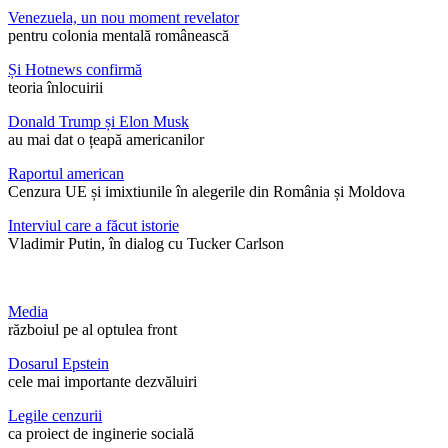
Venezuela, un nou moment revelator
pentru colonia mentală românească
Și Hotnews confirmă
teoria înlocuirii
Donald Trump și Elon Musk
au mai dat o țeapă americanilor
Raportul american
Cenzura UE și imixtiunile în alegerile din România și Moldova
Interviul care a făcut istorie
Vladimir Putin, în dialog cu Tucker Carlson
Media
războiul pe al optulea front
Dosarul Epstein
cele mai importante dezvăluiri
Legile cenzurii
ca proiect de inginerie socială