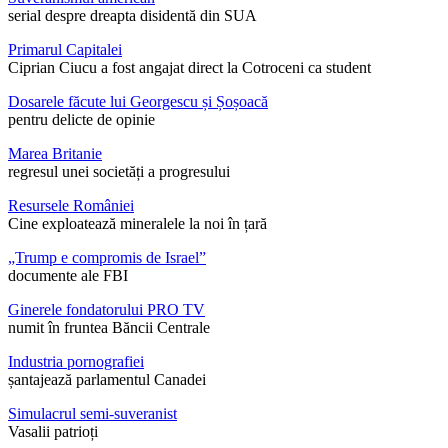
serial despre dreapta disidentă din SUA
Primarul Capitalei
Ciprian Ciucu a fost angajat direct la Cotroceni ca student
Dosarele făcute lui Georgescu și Șoșoacă
pentru delicte de opinie
Marea Britanie
regresul unei societăți a progresului
Resursele României
Cine exploatează mineralele la noi în țară
„Trump e compromis de Israel”
documente ale FBI
Ginerele fondatorului PRO TV
numit în fruntea Băncii Centrale
Industria pornografiei
șantajează parlamentul Canadei
Simulacrul semi-suveranist
Vasalii patrioți