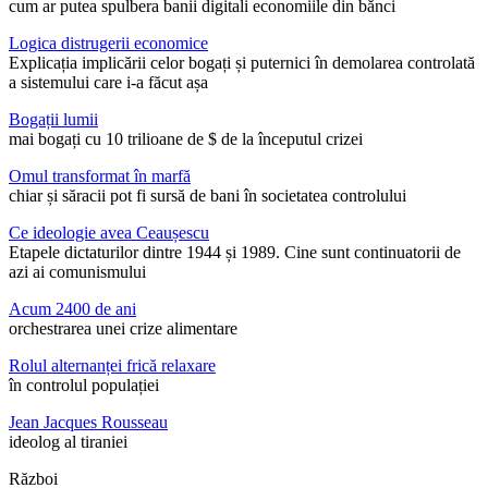
cum ar putea spulbera banii digitali economiile din bănci
Logica distrugerii economice
Explicația implicării celor bogați și puternici în demolarea controlată
a sistemului care i-a făcut așa
Bogații lumii
mai bogați cu 10 trilioane de $ de la începutul crizei
Omul transformat în marfă
chiar și săracii pot fi sursă de bani în societatea controlului
Ce ideologie avea Ceaușescu
Etapele dictaturilor dintre 1944 și 1989. Cine sunt continuatorii de
azi ai comunismului
Acum 2400 de ani
orchestrarea unei crize alimentare
Rolul alternanței frică relaxare
în controlul populației
Jean Jacques Rousseau
ideolog al tiraniei
Război