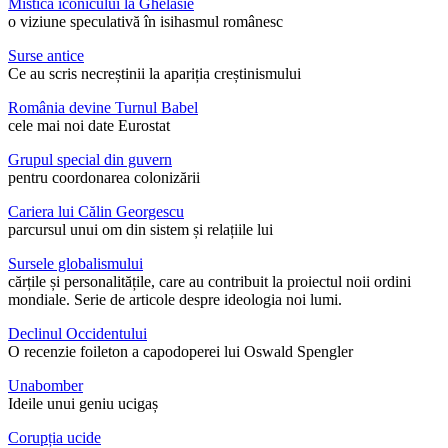
Mistica iconicului la Ghelasie
o viziune speculativă în isihasmul românesc
Surse antice
Ce au scris necreștinii la apariția creștinismului
România devine Turnul Babel
cele mai noi date Eurostat
Grupul special din guvern
pentru coordonarea colonizării
Cariera lui Călin Georgescu
parcursul unui om din sistem și relațiile lui
Sursele globalismului
cărțile și personalitățile, care au contribuit la proiectul noii ordini
mondiale. Serie de articole despre ideologia noi lumi.
Declinul Occidentului
O recenzie foileton a capodoperei lui Oswald Spengler
Unabomber
Ideile unui geniu ucigaș
Corupția ucide