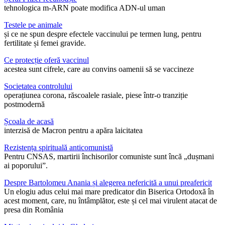
tehnologica m-ARN poate modifica ADN-ul uman
Testele pe animale
și ce ne spun despre efectele vaccinului pe termen lung, pentru
fertilitate și femei gravide.
Ce protecție oferă vaccinul
acestea sunt cifrele, care au convins oamenii să se vaccineze
Societatea controlului
operațiunea corona, răscoalele rasiale, piese într-o tranziție
postmodernă
Școala de acasă
interzisă de Macron pentru a apăra laicitatea
Rezistența spirituală anticomunistă
Pentru CNSAS, martirii închisorilor comuniste sunt încă „dușmani
ai poporului”.
Despre Bartolomeu Anania și alegerea nefericită a unui preafericit
Un elogiu adus celui mai mare predicator din Biserica Ortodoxă în
acest moment, care, nu întâmplător, este și cel mai virulent atacat de
presa din România