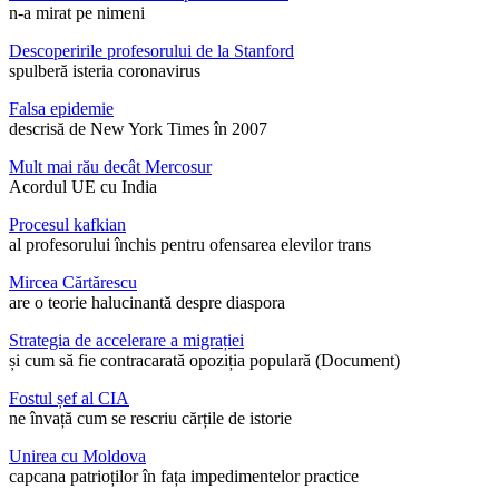
n-a mirat pe nimeni
Descoperirile profesorului de la Stanford
spulberă isteria coronavirus
Falsa epidemie
descrisă de New York Times în 2007
Mult mai rău decât Mercosur
Acordul UE cu India
Procesul kafkian
al profesorului închis pentru ofensarea elevilor trans
Mircea Cărtărescu
are o teorie halucinantă despre diaspora
Strategia de accelerare a migrației
și cum să fie contracarată opoziția populară (Document)
Fostul șef al CIA
ne învață cum se rescriu cărțile de istorie
Unirea cu Moldova
capcana patrioților în fața impedimentelor practice