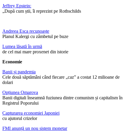
Jeffrey Epstein:
„După cum știi, îi reprezint pe Rothschilds
Andreea Esca recunoaște
Planul Kalergi cu zâmbetul pe buze
Lumea lăsată în urmă
de cel mai mare proxenet din istorie
Economie
Banii și pandemia
Cele două săptămâni când fiecare „caz” a costat 12 milioane de
dolari
Opțiunea Omarova
Banii digitali înseamnă fuziunea dintre comunism și capitalism în
Registrul Poporului
Capturarea economiei Japoniei
cu ajutorul crizelor
FMI anunță un nou sistem monetar