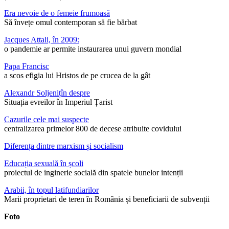
Era nevoie de o femeie frumoasă
Să învețe omul contemporan să fie bărbat
Jacques Attali, în 2009:
o pandemie ar permite instaurarea unui guvern mondial
Papa Francisc
a scos efigia lui Hristos de pe crucea de la gât
Alexandr Soljenițîn despre
Situația evreilor în Imperiul Țarist
Cazurile cele mai suspecte
centralizarea primelor 800 de decese atribuite covidului
Diferența dintre marxism și socialism
Educația sexuală în școli
proiectul de inginerie socială din spatele bunelor intenții
Arabii, în topul latifundiarilor
Marii proprietari de teren în România și beneficiarii de subvenții
Foto